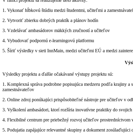
V rámci projektu sa realizujeme tieto aktivity:
1. Vykonať hĺbkovú štúdiu medzi študentmi, učiteľmi a zamestnávate
2. Vytvoriť zbierku dobrých praktík a plánov hodín
3. Vzdelávať ambasádorov mäkkých zručností a učiteľov
4. Vybudovať podpornú e-learningovú platformu
5. Šíriť výsledky v sieti InnMain, medzi učiteľmi EÚ a medzi zainte
Výs
Výsledky projektu a ďalšie očakávané výstupy projektu sú:
1. Komplexná správa podrobne popisujúca medzeru podľa krajiny a sk
zamestnávateľov
2. Online zdroj ponúkajúci prispôsobiteľné nástroje pre učiteľov v 
3. Vyškolení ambasádori, ktorí rozšíria inovatívne praktiky do svojich
4. Flexibilné centrum pre priebežný rozvoj učiteľov prostredníctvom
5. Podujatia zapájajúce relevantné skupiny a dokument zosúlaďujúci 