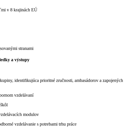
ľmi v 8 krajinách EÚ
resovanými stranami
ledky a výstupy
upiny, identifikujúca prioritné zručnosti, ambasádorov a zapojených
odbornom vzdelávaní
 škôl
 vzdelávacích modulov
odborné vzdelávanie s potrebami trhu práce