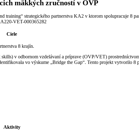
cich mäkkých zručností v OVP
nd training“
strategického partnerstva KA2 v ktorom spolupracuje 8 par
KA220-
VET-000365282
Ciele
nerstva 8 krajín.
t skills) v odbornom vzdelávaní a príprave (OVP/VET) prostredníctvo
dentifikovala vo výskume „Bridge the Gap“. Tento projekt vytvorilo 8 
Aktivity