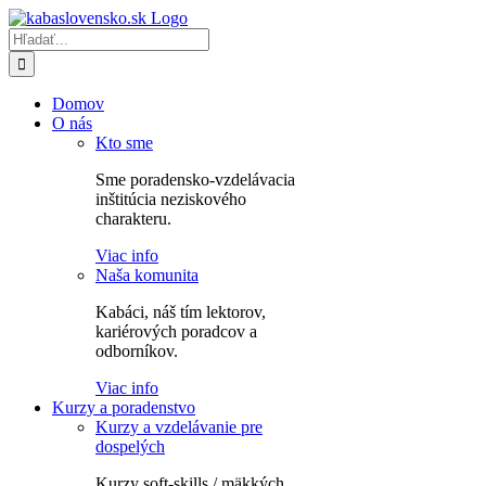
Skip
to
Hľadať:
content
Domov
O nás
Kto sme
Sme poradensko-vzdelávacia
inštitúcia neziskového
charakteru.
Viac info
Naša komunita
Kabáci, náš tím lektorov,
kariérových poradcov a
odborníkov.
Viac info
Kurzy a poradenstvo
Kurzy a vzdelávanie pre
dospelých
Kurzy soft-skills / mäkkých