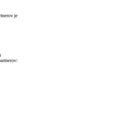
tnerov je
m
partnerov: