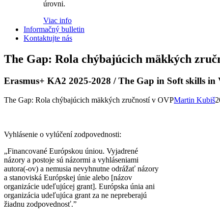
úrovni.
Viac info
Informačný bulletin
Kontaktujte nás
The Gap: Rola chýbajúcich mäkkých zruč
Erasmus+ KA2 2025-2028 / The Gap in Soft skills i
The Gap: Rola chýbajúcich mäkkých zručností v OVP
Martin Kubiš
2
Vyhlásenie o vylúčení zodpovednosti:
„Financované Európskou úniou. Vyjadrené
názory a postoje sú názormi a vyhláseniami
autora(-ov) a nemusia nevyhnutne odrážať názory
a stanoviská Európskej únie alebo [názov
organizácie udeľujúcej grant]. Európska únia ani
organizácia udeľujúca grant za ne nepreberajú
žiadnu zodpovednosť.”