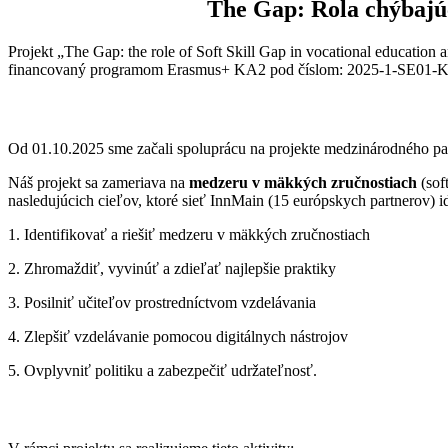
The Gap: Rola chýbajú
Projekt „
The Gap: the role of Soft Skill Gap in vocational education
a
financovaný programom Erasmus+ KA2 pod číslom:
2025-1-SE01-
Od 01.10.2025 sme začali spoluprácu na projekte medzinárodného part
Náš projekt sa zameriava na
medzeru v mäkkých zručnostiach
(sof
nasledujúcich cieľov, ktoré sieť InnMain (15 európskych partnerov) i
1. Identifikovať a riešiť medzeru v mäkkých zručnostiach
2. Zhromaždiť, vyvinúť a zdieľať najlepšie praktiky
3. Posilniť učiteľov prostredníctvom vzdelávania
4. Zlepšiť vzdelávanie pomocou digitálnych nástrojov
5. Ovplyvniť politiku a zabezpečiť udržateľnosť
.