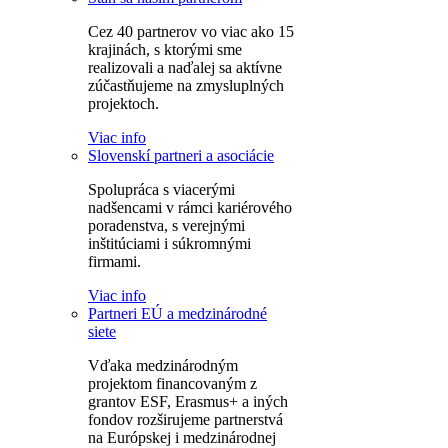
Cez 40 partnerov vo viac ako 15
krajinách, s ktorými sme
realizovali a naďalej sa aktívne
zúčastňujeme na zmysluplných
projektoch.
Viac info
Slovenskí partneri a asociácie
Spolupráca s viacerými
nadšencami v rámci kariérového
poradenstva, s verejnými
inštitúciami i súkromnými
firmami.
Viac info
Partneri EÚ a medzinárodné
siete
Vďaka medzinárodným
projektom financovaným z
grantov ESF, Erasmus+ a iných
fondov rozširujeme partnerstvá
na Európskej i medzinárodnej