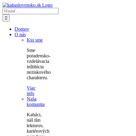
Skip
to
Hľadať:
content
Domov
O nás
Kto sme
Sme
poradensko-
vzdelávacia
inštitúcia
neziskového
charakteru.
Viac
info
Naša
komunita
Kabáci,
náš tím
lektorov,
kariérových