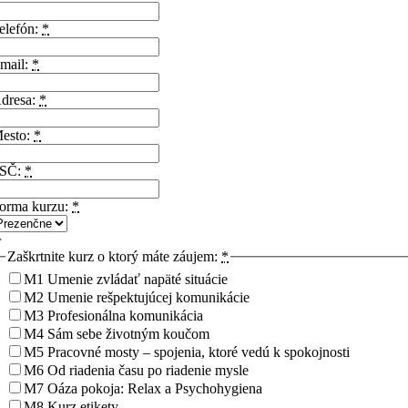
elefón:
*
mail:
*
dresa:
*
esto:
*
SČ:
*
orma kurzu:
*
Zaškrtnite kurz o ktorý máte záujem:
*
M1 Umenie zvládať napäté situácie
M2 Umenie rešpektujúcej komunikácie
M3 Profesionálna komunikácia
M4 Sám sebe životným koučom
M5 Pracovné mosty – spojenia, ktoré vedú k spokojnosti
M6 Od riadenia času po riadenie mysle
M7 Oáza pokoja: Relax a Psychohygiena
M8 Kurz etikety