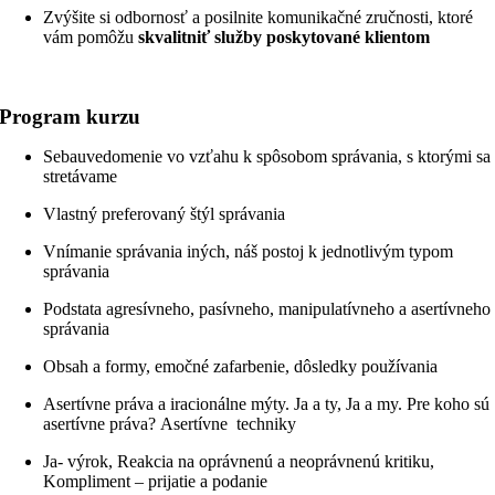
Zvýšite si odbornosť a posilnite komunikačné zručnosti, ktoré
vám pomôžu
skvalitniť služby poskytované klientom
Program kurzu
Sebauvedomenie vo vzťahu k spôsobom správania, s ktorými sa
stretávame
Vlastný preferovaný štýl správania
Vnímanie správania iných, náš postoj k jednotlivým typom
správania
Podstata agresívneho, pasívneho, manipulatívneho a asertívneho
správania
Obsah a formy, emočné zafarbenie, dôsledky používania
Asertívne práva a iracionálne mýty. Ja a ty, Ja a my. Pre koho sú
asertívne práva? Asertívne techniky
Ja- výrok, Reakcia na oprávnenú a neoprávnenú kritiku,
Kompliment – prijatie a podanie