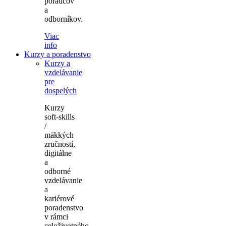
poradcov
a
odborníkov.
Viac
info
Kurzy a poradenstvo
Kurzy a
vzdelávanie
pre
dospelých
Kurzy
soft-skills
/
mäkkých
zručností,
digitálne
a
odborné
vzdelávanie
a
kariérové
poradenstvo
v rámci
celoživotného