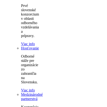
Prvé
slovenské
konzorcium
v oblasti
odborného
vzdelávania
a
prípravy.
Viac info
Hosťovanie
Odborné
stáže pre
organizácie
zo
zahraničia
na
Slovensku.
Viac info
Medzinárodné
partnerstvá
Kooperácia