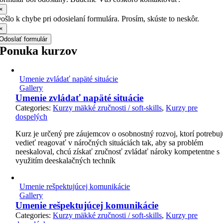
×
ošlo k chybe pri odosielaní formulára. Prosím, skúste to neskôr.
×
Odoslať formulár
Ponuka kurzov
Umenie zvládať napäté situácie
Gallery
Umenie zvládať napäté situácie
Categories:
Kurzy mäkké zručnosti / soft-skills
,
Kurzy pre
dospelých
Kurz je určený pre záujemcov o osobnostný rozvoj, ktorí potrebuj
vedieť reagovať v náročných situáciách tak, aby sa problém
neeskaloval, chcú získať zručnosť zvládať nároky kompetentne s
využitím deeskalačných techník
Umenie rešpektujúcej komunikácie
Gallery
Umenie rešpektujúcej komunikácie
Categories:
Kurzy mäkké zručnosti / soft-skills
,
Kurzy pre