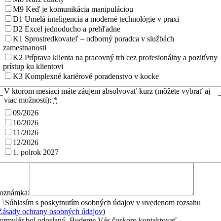
M9 Keď je komunikácia manipuláciou
D1 Umelá inteligencia a moderné technológie v praxi
D2 Excel jednoducho a prehľadne
K1 Sprostredkovateľ – odborný poradca v službách
zamestnanosti
K2 Príprava klienta na pracovný trh cez profesionálny a pozitívny
prístup ku klientovi
K3 Komplexné kariérové poradenstvo v kocke
V ktorom mesiaci máte záujem absolvovať kurz (môžete vybrať aj
viac možností):
*
09/2026
10/2026
11/2026
12/2026
1. polrok 2027
oznámka:
Súhlasím s poskytnutím osobných údajov v uvedenom rozsahu
Zásady ochrany osobných údajov
)
ormulár bol odoslaný. Budeme Vás čoskoro kontaktovať.