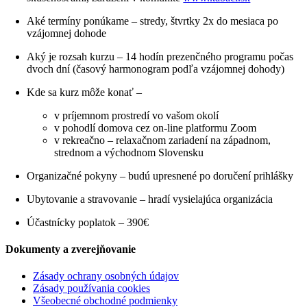
Aké termíny ponúkame – stredy, štvrtky 2x do mesiaca po
vzájomnej
dohode
Aký je rozsah kurzu – 14 hodín prezenčného programu počas
dvoch dní (časový harmonogram podľa vzájomnej dohody)
Kde sa kurz môže konať –
v príjemnom prostredí vo vašom okolí
v pohodlí domova cez on-line platformu Zoom
v rekreačno – relaxačnom zariadení na západnom,
strednom a východnom Slovensku
Organizačné pokyny – budú upresnené po doručení prihlášky
Ubytovanie a stravovanie – hradí vysielajúca organizácia
Účastnícky poplatok – 390€
Dokumenty a zverejňovanie
Zásady ochrany osobných údajov
Zásady používania cookies
Všeobecné obchodné podmienky