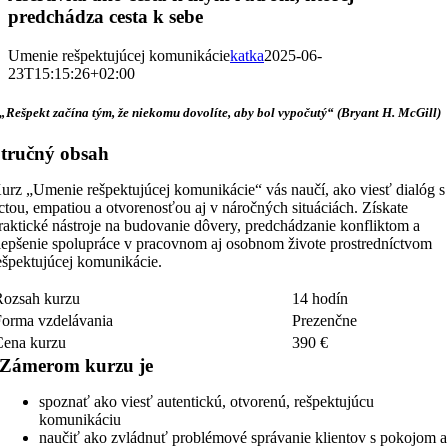
predchádza cesta k sebe
Umenie rešpektujúcej komunikácie
katka
2025-06-
23T15:15:26+02:00
„Rešpekt začína tým, že niekomu dovolíte, aby bol vypočutý“ (Bryant H. McGill)
tručný obsah
urz „Umenie rešpektujúcej komunikácie“ vás naučí, ako viesť dialóg s
ctou, empatiou a otvorenosťou aj v náročných situáciách. Získate
raktické nástroje na budovanie dôvery, predchádzanie konfliktom a
lepšenie spolupráce v pracovnom aj osobnom živote prostredníctvom
ešpektujúcej komunikácie.
Rozsah kurzu
14 hodín
Forma vzdelávania
Prezenčne
Cena kurzu
390 €
Zámerom kurzu je
spoznať ako viesť autentickú, otvorenú, rešpektujúcu
komunikáciu
naučiť ako zvládnuť problémové správanie klientov s pokojom a