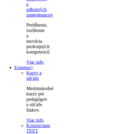
a
odborných
zamestnancov
Prehĺbenie,
rozšírenie
a
inovácia
profesijných
kompetencií
Viac info
Erasmus+
Kurzy a
súťaže
Medzinárodné
kurzy pre
pedagógov
a súťaže
žiakov.
Viac info
Konzorcium
TEET