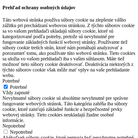
Prehľad ochrany osobných údajov
Táto webová stránka používa súbory cookie na zlepšenie vášho
zážitku pri prechádzaní webovou stránkou. Z týchto súborov cookie
sa vo vašom prehliadači ukladajú súbory cookie, ktoré sú
kategorizované podľa potreby, pretože sú nevyhnutné pre
fungovanie základných funkcií webovej stránky. Používame tiež
súbory cookie tretích strán, ktoré nám pomáhajú analyzovať a
porozumieť tomu, ako používate túto webovú stránku. Tieto cookies
sa uložia vo vašom prehliadači iba s vašim súhlasom. Máte tiež
možnosť tieto súbory cookie deaktivovať. Deaktivácia niektorých z
týchto súborov cookie však môže mať vplyv na vaše prehliadanie
webu.
Potrebné
Potrebné
Vždy zapnuté
Nevyhnutné súbory cookie sú absolútne nevyhnutné pre správne
fungovanie webových stránok. Táto kategória zahŕňa iba súbory
cookie, ktoré zaisťujú základné funkcie a bezpečnostné prvky
webovej stránky. Tieto cookies neukladajú žiadne osobné
informácie.
Nepotrebné
Nepotrebné
Akékoľvek súbory cookie, ktoré nemusia byť nevyhnutne potrebné