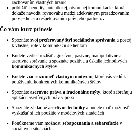
zachovaním vlastných hraníc
priblížiť benefity, autentickej, otvorenej komunikácie, ktorá
dokáže navodiť rovnováhu medzi adekvátnym presadzovaním
práv jedinca a rešpektovaním práv jeho partnerov
Čo vám kurz prinesie
Spoznáte svoj
preferovaný štýl sociálneho správania
a postoj
k vlastnej role v komunikácii s klientom
Budete vedieť rozlíšiť agresívne, pasívne, manipulatívne a
asertívne správanie a spoznáte pozitíva a úskalia jednotlivých
komunikačných štýlov
Budete viac
rozumieť vlastným motívom
, ktoré vás vedú k
používaniu konkrétnych komunikačných štýlov
Spoznáte
asertívne práva a iracionálne mýty
, ktoré zabraňujú
aplikácii asertívnych práv v praxi
Spoznáte základné
asertívne techniky
a budete mať možnosť
vyskúšať si ich použitie v modelových situáciách
Ponúkneme vám možnosť
sebapoznania a sebareflexie
v
sociálnych situáciách