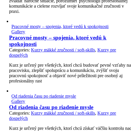
zvládať náročné situácie, porozumieť psychológii profesionálnej
komunikácie a cielene rozvíjať svoje komunikačné zručnosti v
praxi.
Pracovné mosty – spojenia, ktoré vedú k spokojnosti
Gallery
Pracovné mosty – spojenia, ktoré vedú k
spokojnosti
Categories:
Kurzy mäkké zručnosti / soft-skills
,
Kurzy pre
dospelých
Kurz je určený pre všetkých, ktorí chcú budovať pevné vzťahy n
pracovisku, zlepšiť spoluprácu a komunikáciu, zvýšiť svoju
pracovnú spokojnosť a objaviť nové príležitosti pre osobný aj
profesionálny rast
Od riadenia času po riadenie mysle
Gallery
Od riadenia času po riadenie mysle
Categories:
Kurzy mäkké zručnosti / soft-skills
,
Kurzy pre
dospelých
Kurz je určený pre všetkých, ktorí chcú získať väčšiu kontrolu na