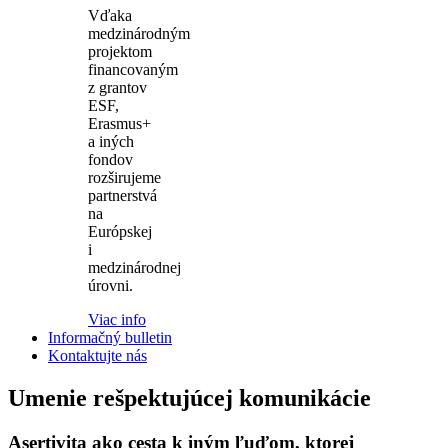
Vďaka
medzinárodným
projektom
financovaným
z grantov
ESF,
Erasmus+
a iných
fondov
rozširujeme
partnerstvá
na
Európskej
i
medzinárodnej
úrovni.
Viac info
Informačný bulletin
Kontaktujte nás
Umenie rešpektujúcej komunikácie
Asertivita ako cesta k iným ľuďom, ktorej