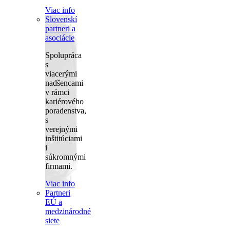
Viac info
Slovenskí
partneri a
asociácie
Spolupráca
s
viacerými
nadšencami
v rámci
kariérového
poradenstva,
s
verejnými
inštitúciami
i
súkromnými
firmami.
Viac info
Partneri
EÚ a
medzinárodné
siete