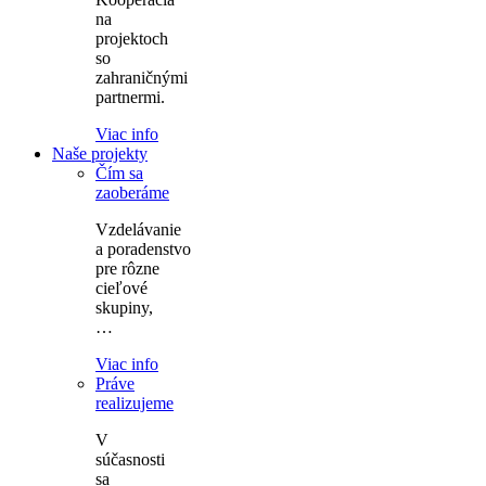
na
projektoch
so
zahraničnými
partnermi.
Viac info
Naše projekty
Čím sa
zaoberáme
Vzdelávanie
a poradenstvo
pre rôzne
cieľové
skupiny,
…
Viac info
Práve
realizujeme
V
súčasnosti
sa