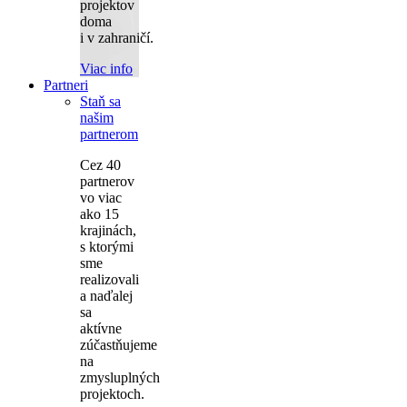
projektov
doma
i v zahraničí.
Viac info
Partneri
Staň sa
našim
partnerom
Cez 40
partnerov
vo viac
ako 15
krajinách,
s ktorými
sme
realizovali
a naďalej
sa
aktívne
zúčastňujeme
na
zmysluplných
projektoch.