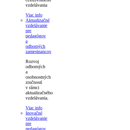
vzdelávania
Viac info
Aktualizačné
vzdelávanie
pre
pedagógov
a
odborných
zamestnancov
Rozvoj
odborných
a
osobnostných
zručností
v rámci
aktualizačného
vzdelávania.
Viac info
Inovačné
vzdelávanie
pre
pedagógov