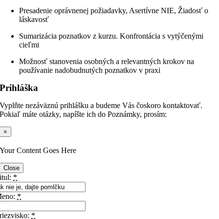
Presadenie oprávnenej požiadavky, Asertívne NIE, Žiadosť o
láskavosť
Sumarizácia poznatkov z kurzu. Konfrontácia s vytýčenými
cieľmi
Možnosť stanovenia osobných a relevantných krokov na
používanie nadobudnutých poznatkov v praxi
Prihláška
Vyplňte nezáväznú prihlášku a budeme Vás čoskoro kontaktovať.
Pokiaľ máte otázky, napíšte ich do Poznámky, prosím:
×
Your Content Goes Here
Close
itul:
*
eno:
*
riezvisko:
*