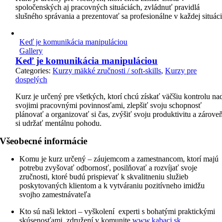
spoločenských aj pracovných situáciách, zvládnuť pravidlá
slušného správania a prezentovať sa profesionálne v každej situáci
Keď je komunikácia manipuláciou
Gallery
Keď je komunikácia manipuláciou
Categories:
Kurzy mäkké zručnosti / soft-skills
,
Kurzy pre
dospelých
Kurz je určený pre všetkých, ktorí chcú získať väčšiu kontrolu na
svojimi pracovnými povinnosťami, zlepšiť svoju schopnosť
plánovať a organizovať si čas, zvýšiť svoju produktivitu a zárove
si udržať mentálnu pohodu.
Všeobecné informácie
Komu je kurz určený – z
áujemcom a zamestnancom, ktorí majú
potrebu zvyšovať odbornosť, posilňovať a rozvíjať svoje
zručnosti, ktoré budú prispievať k skvalitneniu služieb
poskytovaných klientom a k vytváraniu pozitívneho imidžu
svojho zamestnávateľa
Kto sú naši lektori – v
yškolení experti s bohatými praktickými
skúsenosťami, združení v komunite
www.kabaci.sk