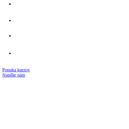
1. národné konzorcium
Založili sme
stredných
škôl s Chartou pre Erasmus+
zážitkové učenie
Organizujeme
a kurzy šité na
mieru
Prepájame vzdelávanie v SR s medzinárodným
trhom práce
na
Zdieľame expertízu, nápady a skúsenosti
medzinárodnej úrovni
Ponuka kurzov
Napíšte nám