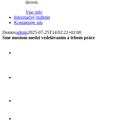
úrovni.
Viac info
Informačný bulletin
Kontaktujte nás
Domov
admin
2025-07-25T14:02:22+02:00
Sme mostom medzi vzdelávaním a trhom práce
Mäkké zručnosti/Soft skills,
NOVÉ kurzy
Digitálne zručnosti, Kariérové
poradenstvo a odborné vzdelávanie
inovačné
Pre pedagógov realizujeme
vzdelávanie
kurzy
v SR a vzdelávanie,
a mobility
v zahraničí
ERASMUS+ mobility žiakov a
Organizujeme
pedagógov
sieť partnerov
Máme širokú
doma aj v zahraničí