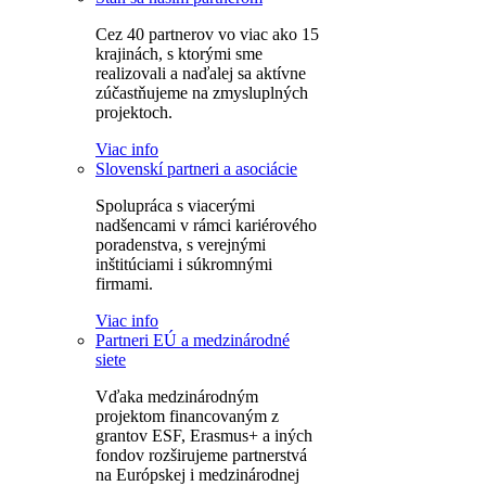
Cez 40 partnerov vo viac ako 15
krajinách, s ktorými sme
realizovali a naďalej sa aktívne
zúčastňujeme na zmysluplných
projektoch.
Viac info
Slovenskí partneri a asociácie
Spolupráca s viacerými
nadšencami v rámci kariérového
poradenstva, s verejnými
inštitúciami i súkromnými
firmami.
Viac info
Partneri EÚ a medzinárodné
siete
Vďaka medzinárodným
projektom financovaným z
grantov ESF, Erasmus+ a iných
fondov rozširujeme partnerstvá
na Európskej i medzinárodnej