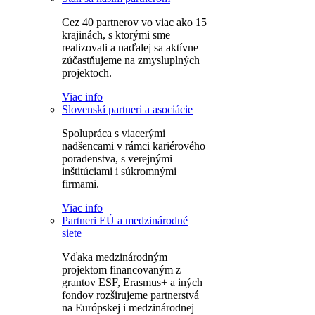
Cez 40 partnerov vo viac ako 15
krajinách, s ktorými sme
realizovali a naďalej sa aktívne
zúčastňujeme na zmysluplných
projektoch.
Viac info
Slovenskí partneri a asociácie
Spolupráca s viacerými
nadšencami v rámci kariérového
poradenstva, s verejnými
inštitúciami i súkromnými
firmami.
Viac info
Partneri EÚ a medzinárodné
siete
Vďaka medzinárodným
projektom financovaným z
grantov ESF, Erasmus+ a iných
fondov rozširujeme partnerstvá
na Európskej i medzinárodnej