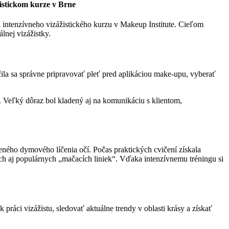
žistickom kurze v Brne
 intenzívneho vizážistického kurzu v Makeup Institute. Cieľom
lnej vizážistky.
čila sa správne pripravovať pleť pred aplikáciou make-upu, vyberať
ie. Veľký dôraz bol kladený aj na komunikáciu s klientom,
eného dymového líčenia očí. Počas praktických cvičení získala
ch aj populárnych „mačacích liniek“. Vďaka intenzívnemu tréningu si
ráci vizážistu, sledovať aktuálne trendy v oblasti krásy a získať