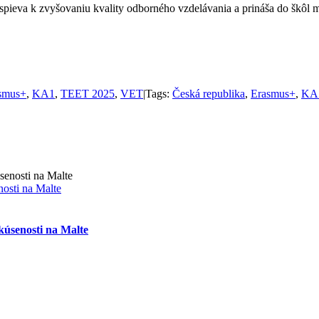
ieva k zvyšovaniu kvality odborného vzdelávania a prináša do škôl mode
smus+
,
KA1
,
TEET 2025
,
VET
|
Tags:
Česká republika
,
Erasmus+
,
KA
nosti na Malte
skúsenosti na Malte