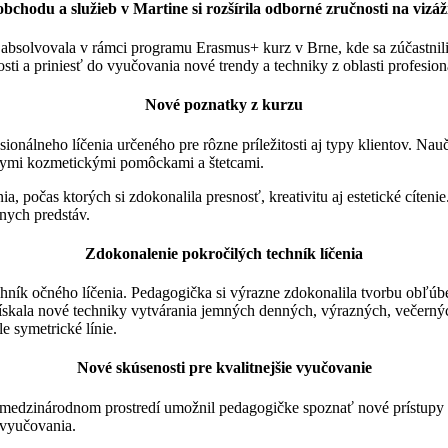
chodu a služieb v Martine si rozšírila odborné zručnosti na vizá
absolvovala v rámci programu Erasmus+ kurz v Brne, kde sa zúčastnili
sti a priniesť do vyučovania nové trendy a techniky z oblasti profesioná
Nové poznatky z kurzu
nálneho líčenia určeného pre rôzne príležitosti aj typy klientov. Nau
lnymi kozmetickými pomôckami a štetcami.
a, počas ktorých si zdokonalila presnosť, kreativitu aj estetické cíten
lnych predstáv.
Zdokonalenie pokročilých techník líčenia
chník očného líčenia. Pedagogička si výrazne zdokonalila tvorbu obľúb
získala nové techniky vytvárania jemných denných, výrazných, večerný
e symetrické línie.
Nové skúsenosti pre kvalitnejšie vyučovanie
 medzinárodnom prostredí umožnil pedagogičke spoznať nové prístupy k p
 vyučovania.