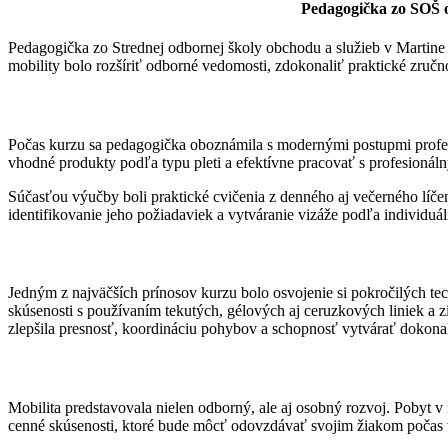
Pedagogička zo SOŠ ob
Pedagogička zo Strednej odbornej školy obchodu a služieb v Martine 
mobility bolo rozšíriť odborné vedomosti, zdokonaliť praktické zručno
Počas kurzu sa pedagogička oboznámila s modernými postupmi profesio
vhodné produkty podľa typu pleti a efektívne pracovať s profesioná
Súčasťou výučby boli praktické cvičenia z denného aj večerného líčeni
identifikovanie jeho požiadaviek a vytváranie vizáže podľa individuá
Jedným z najväčších prínosov kurzu bolo osvojenie si pokročilých te
skúsenosti s používaním tekutých, gélových aj ceruzkových liniek a 
zlepšila presnosť, koordináciu pohybov a schopnosť vytvárať dokonal
Mobilita predstavovala nielen odborný, ale aj osobný rozvoj. Pobyt v
cenné skúsenosti, ktoré bude môcť odovzdávať svojim žiakom počas