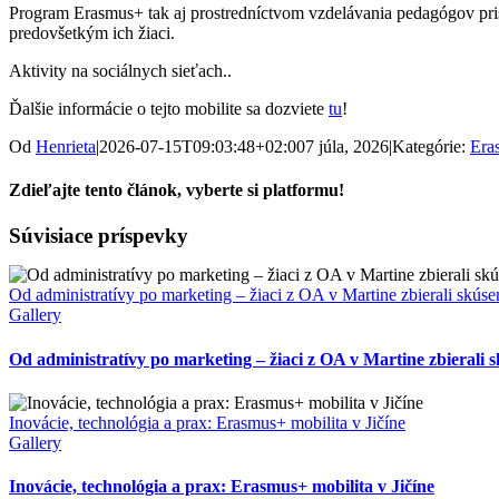
Program Erasmus+ tak aj prostredníctvom vzdelávania pedagógov prisp
predovšetkým ich žiaci.
Aktivity na sociálnych sieťach..
Ďalšie informácie o tejto mobilite sa dozviete
tu
!
Od
Henrieta
|
2026-07-15T09:03:48+02:00
7 júla, 2026
|
Kategórie:
Era
Zdieľajte tento článok, vyberte si platformu!
Facebook
X
Súvisiace príspevky
Od administratívy po marketing – žiaci z OA v Martine zbierali skúse
Gallery
Od administratívy po marketing – žiaci z OA v Martine zbierali 
Inovácie, technológia a prax: Erasmus+ mobilita v Jičíne
Gallery
Inovácie, technológia a prax: Erasmus+ mobilita v Jičíne