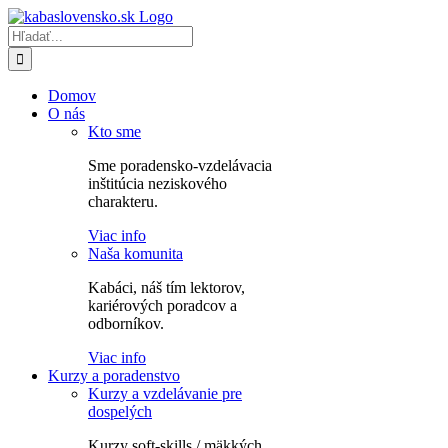
Skip
to
Hľadať:
content
Domov
O nás
Kto sme
Sme poradensko-vzdelávacia
inštitúcia neziskového
charakteru.
Viac info
Naša komunita
Kabáci, náš tím lektorov,
kariérových poradcov a
odborníkov.
Viac info
Kurzy a poradenstvo
Kurzy a vzdelávanie pre
dospelých
Kurzy soft-skills / mäkkých