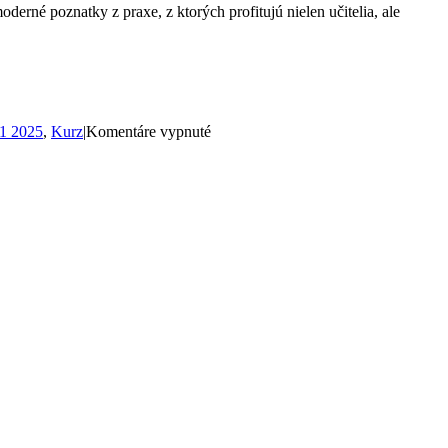
rné poznatky z praxe, z ktorých profitujú nielen učitelia, ale
na
1 2025
,
Kurz
|
Komentáre vypnuté
Vizážistický
kurz
otvoril
nové
možnosti
vo
vyučovaní