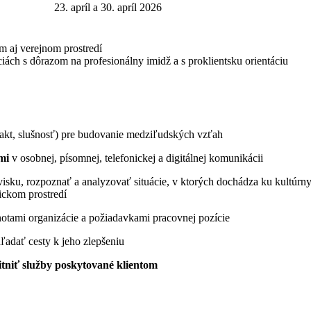
23. apríl a 30. apríl 2026
om aj verejnom prostredí
iách s dôrazom na profesionálny imidž a s proklientsku orientáciu
takt, slušnosť) pre budovanie medziľudských vzťah
mi
v osobnej, písomnej, telefonickej a digitálnej komunikácii
ovisku, rozpoznať a analyzovať situácie, v ktorých dochádza ku kult
ickom prostredí
otami organizácie a požiadavkami pracovnej pozície
hľadať cesty k jeho zlepšeniu
itniť služby poskytované klientom