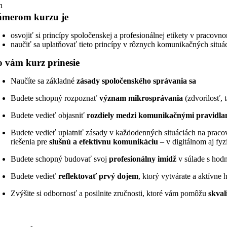
n
ámerom kurzu je
osvojiť si princípy spoločenskej a profesionálnej etikety v pracovn
naučiť sa uplatňovať tieto princípy v rôznych komunikačných situác
 vám kurz prinesie
Naučíte sa základné
zásady spoločenského správania sa
Budete schopný rozpoznať
význam mikrosprávania
(zdvorilosť, 
Budete vedieť objasniť
rozdiely medzi komunikačnými pravidla
Budete vedieť uplatniť zásady v každodenných situáciách na prac
riešenia pre
slušnú a efektívnu komunikáciu
– v digitálnom aj fyz
Budete schopný budovať svoj
profesionálny imidž
v súlade s hodn
Budete vedieť
reflektovať prvý dojem
, ktorý vytvárate a aktívne 
Zvýšite si odbornosť a posilnite zručnosti, ktoré vám pomôžu
skval