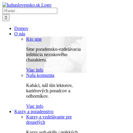
Skip
to
Hľadať:
content
Domov
O nás
Kto sme
Sme poradensko-vzdelávacia
inštitúcia neziskového
charakteru.
Viac info
Naša komunita
Kabáci, náš tím lektorov,
kariérových poradcov a
odborníkov.
Viac info
Kurzy a poradenstvo
Kurzy a vzdelávanie pre
dospelých
Kurzy soft-skills / mäkkých