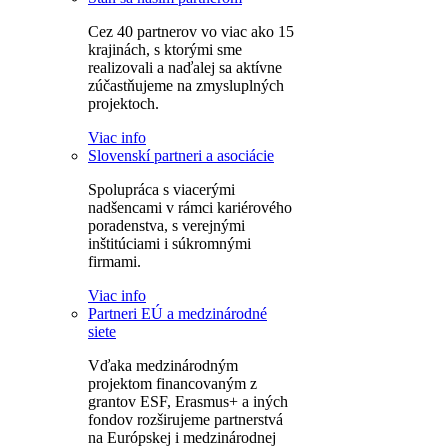
Cez 40 partnerov vo viac ako 15
krajinách, s ktorými sme
realizovali a naďalej sa aktívne
zúčastňujeme na zmysluplných
projektoch.
Viac info
Slovenskí partneri a asociácie
Spolupráca s viacerými
nadšencami v rámci kariérového
poradenstva, s verejnými
inštitúciami i súkromnými
firmami.
Viac info
Partneri EÚ a medzinárodné
siete
Vďaka medzinárodným
projektom financovaným z
grantov ESF, Erasmus+ a iných
fondov rozširujeme partnerstvá
na Európskej i medzinárodnej