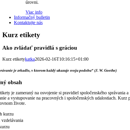
úrovni.
Viac info
Informačný bulletin
Kontaktujte nás
Kurz etikety
Ako zvládať pravidlá s gráciou
Kurz etikety
katka
2026-02-16T10:16:15+01:00
rávanie je zrkadlo, v ktorom každý ukazuje svoju podobu“ (J. W. Goethe)
čný obsah
tikety je zameraný na osvojenie si pravidiel spoločenského správania a
anie a vystupovanie na pracovných i spoločenských udalostiach. Kurz 
covnom živote.
h kurzu
 vzdelávania
kurzu