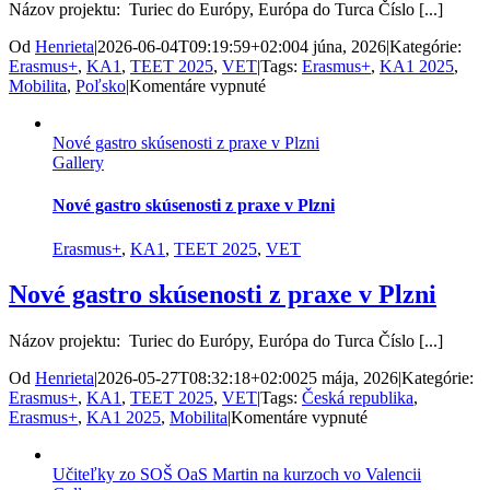
Názov projektu: Turiec do Európy, Európa do Turca Číslo [...]
Od
Henrieta
|
2026-06-04T09:19:59+02:00
4 júna, 2026
|
Kategórie:
Erasmus+
,
KA1
,
TEET 2025
,
VET
|
Tags:
Erasmus+
,
KA1 2025
,
na
Mobilita
,
Poľsko
|
Komentáre vypnuté
Grafici
zo
Nové gastro skúsenosti z praxe v Plzni
SOŠ
Gallery
OaS
Martin
na
Nové gastro skúsenosti z praxe v Plzni
mobilite
Erasmus+
Erasmus+
,
KA1
,
TEET 2025
,
VET
Nové gastro skúsenosti z praxe v Plzni
Názov projektu: Turiec do Európy, Európa do Turca Číslo [...]
Od
Henrieta
|
2026-05-27T08:32:18+02:00
25 mája, 2026
|
Kategórie:
Erasmus+
,
KA1
,
TEET 2025
,
VET
|
Tags:
Česká republika
,
na
Erasmus+
,
KA1 2025
,
Mobilita
|
Komentáre vypnuté
Nové
gastro
Učiteľky zo SOŠ OaS Martin na kurzoch vo Valencii
skúsenosti