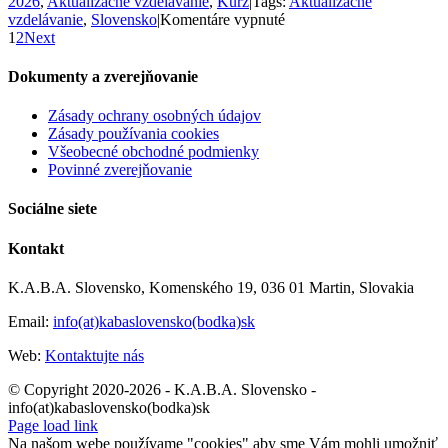
2026
,
Aktualizačné vzdelávanie
,
Kurz
|
Tags:
Aktualizačné
na
vzdelávanie
,
Slovensko
|
Komentáre vypnuté
Wellbeing
1
2
Next
pedagógov
v
Dokumenty a zverejňovanie
praxi:
aktualizačné
Zásady ochrany osobných údajov
vzdelávanie
Zásady používania cookies
v
Všeobecné obchodné podmienky
Ružomberku
Povinné zverejňovanie
Sociálne siete
Kontakt
K.A.B.A. Slovensko, Komenského 19, 036 01 Martin, Slovakia
Email:
info(at)kabaslovensko(bodka)sk
Web:
Kontaktujte nás
© Copyright 2020-2026 - K.A.B.A. Slovensko -
info(at)kabaslovensko(bodka)sk
Page load link
Na našom webe používame "cookies" aby sme Vám mohli umožniť