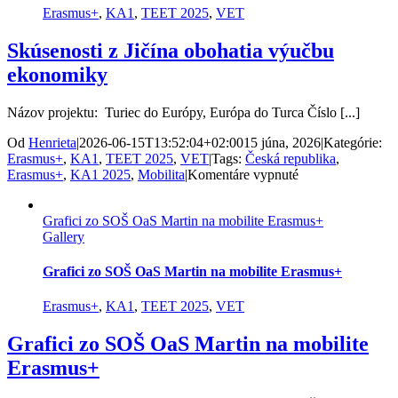
Jičíne
Erasmus+
,
KA1
,
TEET 2025
,
VET
Skúsenosti z Jičína obohatia výučbu
ekonomiky
Názov projektu: Turiec do Európy, Európa do Turca Číslo [...]
Od
Henrieta
|
2026-06-15T13:52:04+02:00
15 júna, 2026
|
Kategórie:
Erasmus+
,
KA1
,
TEET 2025
,
VET
|
Tags:
Česká republika
,
na
Erasmus+
,
KA1 2025
,
Mobilita
|
Komentáre vypnuté
Skúsenosti
z
Grafici zo SOŠ OaS Martin na mobilite Erasmus+
Jičína
Gallery
obohatia
výučbu
ekonomiky
Grafici zo SOŠ OaS Martin na mobilite Erasmus+
Erasmus+
,
KA1
,
TEET 2025
,
VET
Grafici zo SOŠ OaS Martin na mobilite
Erasmus+