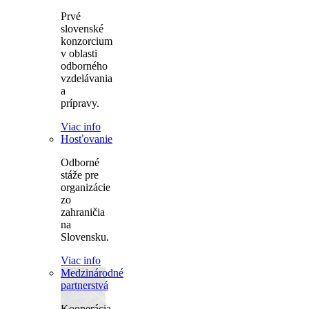
Prvé
slovenské
konzorcium
v oblasti
odborného
vzdelávania
a
prípravy.
Viac info
Hosťovanie
Odborné
stáže pre
organizácie
zo
zahraničia
na
Slovensku.
Viac info
Medzinárodné
partnerstvá
Kooperácia