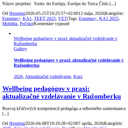
Názov projektu: Turiec do Európy, Európa do Turca Číslo [...]
Od
Henrieta
|
2026-05-25T10:25:57+02:00
12 mája, 2026
|
Kategórie:
Erasmus+
,
KA1
,
TEET 2025
,
VET
|
Tags:
Erasmus+
,
KA1 2025
,
na
Mobilita
,
Poľsko
|
Komentáre vypnuté
Žiaci
drevárskej
Wellbeing pedagógov v praxi: aktualizačné vzdelávanie v
výroby
Ružomberku
získavali
Gallery
nové
skúsenosti
v
Wellbeing pedagógov v praxi: aktualizačné vzdelávanie v
Poľsku
Ružomberku
2026
,
Aktualizačné vzdelávanie
,
Kurz
Wellbeing pedagógov v praxi:
aktualizačné vzdelávanie v Ružomberku
Rozvoj kľúčových kompetencií pedagóga a odborného zamestnanca
[...]
Od
Henrieta
|
2026-04-08T10:19:28+02:00
7 apríla, 2026
|
Kategórie: