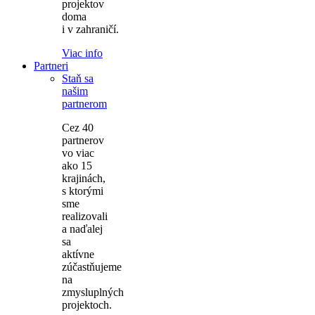
projektov
doma
i v zahraničí.
Viac info
Partneri
Staň sa
našim
partnerom
Cez 40
partnerov
vo viac
ako 15
krajinách,
s ktorými
sme
realizovali
a naďalej
sa
aktívne
zúčastňujeme
na
zmysluplných
projektoch.