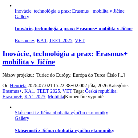
Od
administratívy
Inovácie, technológia a prax: Erasmus+ mobilita v Jičíne
po
Gallery
marketing
–
žiaci
Inovácie, technológia a prax: Erasmus+ mobilita v Jičíne
z
OA
Erasmus+
,
KA1
,
TEET 2025
,
VET
v
Martine
Inovácie, technológia a prax: Erasmus+
zbierali
mobilita v Jičíne
skúsenosti
na
Malte
Názov projektu: Turiec do Európy, Európa do Turca Číslo [...]
Od
Henrieta
|
2026-07-02T15:22:38+02:00
2 júla, 2026
|
Kategórie:
Erasmus+
,
KA1
,
TEET 2025
,
VET
|
Tags:
Česká republika
,
na
Erasmus+
,
KA1 2025
,
Mobilita
|
Komentáre vypnuté
Inovácie,
technológia
Skúsenosti z Jičína obohatia výučbu ekonomiky
a
Gallery
prax:
Erasmus+
mobilita
Skúsenosti z Jičína obohatia výučbu ekonomiky
v