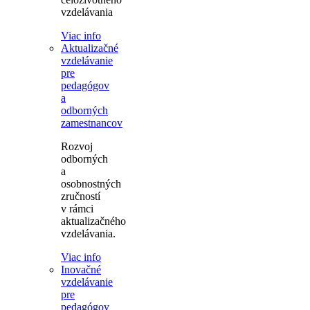
vzdelávania
Viac info
Aktualizačné
vzdelávanie
pre
pedagógov
a
odborných
zamestnancov
Rozvoj
odborných
a
osobnostných
zručností
v rámci
aktualizačného
vzdelávania.
Viac info
Inovačné
vzdelávanie
pre
pedagógov