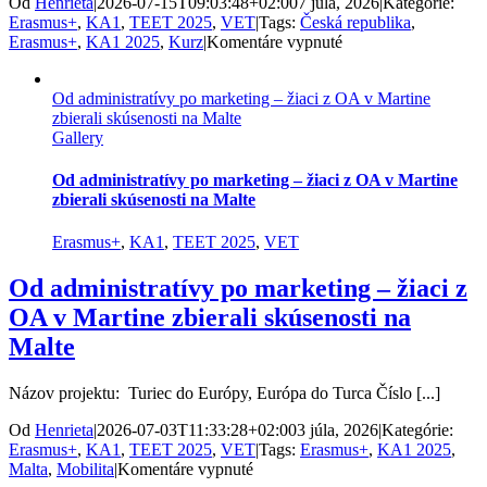
Od
Henrieta
|
2026-07-15T09:03:48+02:00
7 júla, 2026
|
Kategórie:
Erasmus+
,
KA1
,
TEET 2025
,
VET
|
Tags:
Česká republika
,
na
Erasmus+
,
KA1 2025
,
Kurz
|
Komentáre vypnuté
Vizážistický
kurz
Od administratívy po marketing – žiaci z OA v Martine
otvoril
zbierali skúsenosti na Malte
nové
Gallery
možnosti
vo
vyučovaní
Od administratívy po marketing – žiaci z OA v Martine
zbierali skúsenosti na Malte
Erasmus+
,
KA1
,
TEET 2025
,
VET
Od administratívy po marketing – žiaci z
OA v Martine zbierali skúsenosti na
Malte
Názov projektu: Turiec do Európy, Európa do Turca Číslo [...]
Od
Henrieta
|
2026-07-03T11:33:28+02:00
3 júla, 2026
|
Kategórie:
Erasmus+
,
KA1
,
TEET 2025
,
VET
|
Tags:
Erasmus+
,
KA1 2025
,
na
Malta
,
Mobilita
|
Komentáre vypnuté