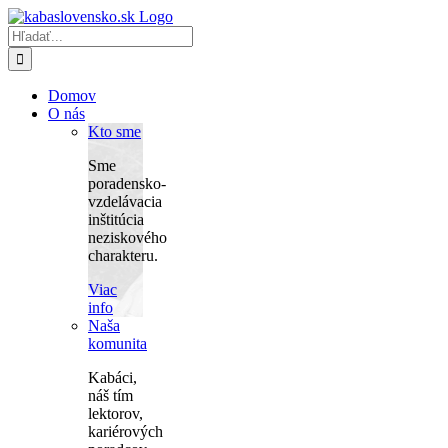
Skip
to
Hľadať:
content
Domov
O nás
Kto sme
Sme
poradensko-
vzdelávacia
inštitúcia
neziskového
charakteru.
Viac
info
Naša
komunita
Kabáci,
náš tím
lektorov,
kariérových