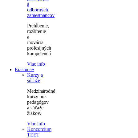
a
odborných
zamestnancov
Prehĺbenie,
rozšírenie
a
inovácia
profesijných
kompetencií
Viac info
Erasmus+
Kurzy a
súťaže
Medzinárodné
kurzy pre
pedagógov
a súťaže
žiakov.
Viac info
Konzorcium
TEET