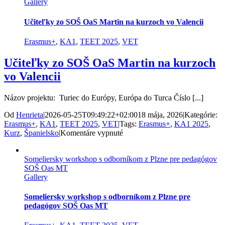
Gallery
z
praxe
v
Učiteľky zo SOŠ OaS Martin na kurzoch vo Valencii
Plzni
Erasmus+
,
KA1
,
TEET 2025
,
VET
Učiteľky zo SOŠ OaS Martin na kurzoch
vo Valencii
Názov projektu: Turiec do Európy, Európa do Turca Číslo [...]
Od
Henrieta
|
2026-05-25T09:49:22+02:00
18 mája, 2026
|
Kategórie:
Erasmus+
,
KA1
,
TEET 2025
,
VET
|
Tags:
Erasmus+
,
KA1 2025
,
na
Kurz
,
Španielsko
|
Komentáre vypnuté
Učiteľky
zo
Someliersky workshop s odborníkom z Plzne pre pedagógov
SOŠ
SOŠ Oas MT
OaS
Gallery
Martin
na
kurzoch
Someliersky workshop s odborníkom z Plzne pre
vo
pedagógov SOŠ Oas MT
Valencii