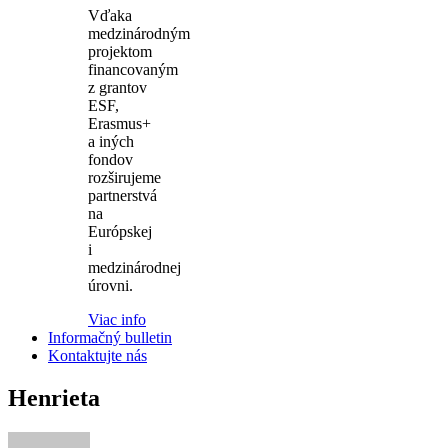
Vďaka
medzinárodným
projektom
financovaným
z grantov
ESF,
Erasmus+
a iných
fondov
rozširujeme
partnerstvá
na
Európskej
i
medzinárodnej
úrovni.
Viac info
Informačný bulletin
Kontaktujte nás
Henrieta