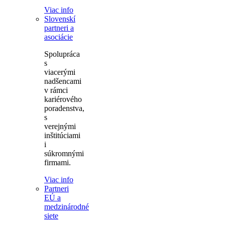
Viac info
Slovenskí
partneri a
asociácie
Spolupráca
s
viacerými
nadšencami
v rámci
kariérového
poradenstva,
s
verejnými
inštitúciami
i
súkromnými
firmami.
Viac info
Partneri
EÚ a
medzinárodné
siete