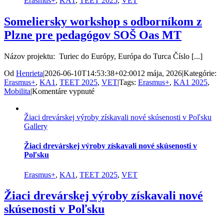
Erasmus+
,
KA1
,
TEET 2025
,
VET
Someliersky workshop s odborníkom z
Plzne pre pedagógov SOŠ Oas MT
Názov projektu: Turiec do Európy, Európa do Turca Číslo [...]
Od
Henrieta
|
2026-06-10T14:53:38+02:00
12 mája, 2026
|
Kategórie:
Erasmus+
,
KA1
,
TEET 2025
,
VET
|
Tags:
Erasmus+
,
KA1 2025
,
na
Mobilita
|
Komentáre vypnuté
Someliersky
workshop
Žiaci drevárskej výroby získavali nové skúsenosti v Poľsku
s
Gallery
odborníkom
z
Plzne
Žiaci drevárskej výroby získavali nové skúsenosti v
pre
Poľsku
pedagógov
SOŠ
Erasmus+
,
KA1
,
TEET 2025
,
VET
Oas
MT
Žiaci drevárskej výroby získavali nové
skúsenosti v Poľsku