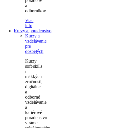
poradcov
a
odborníkov.
Viac
info
Kurzy a poradenstvo
Kurzy a
vzdelávanie
pre
dospelých
Kurzy
soft-skills
/
mäkkých
zručností,
digitálne
a
odborné
vzdelávanie
a
kariérové
poradenstvo
v rámci
celoživotného