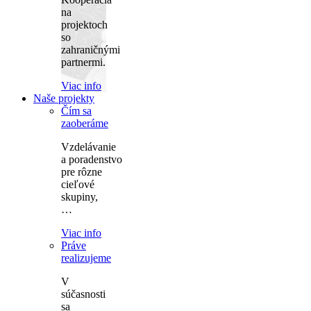
na
projektoch
so
zahraničnými
partnermi.
Viac info
Naše projekty
Čím sa
zaoberáme
Vzdelávanie
a poradenstvo
pre rôzne
cieľové
skupiny,
…
Viac info
Práve
realizujeme
V
súčasnosti
sa