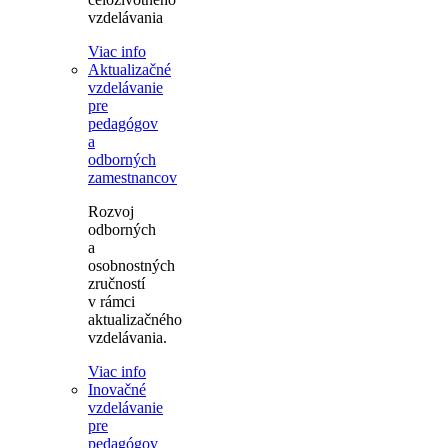
vzdelávania
Viac info
Aktualizačné
vzdelávanie
pre
pedagógov
a
odborných
zamestnancov
Rozvoj
odborných
a
osobnostných
zručností
v rámci
aktualizačného
vzdelávania.
Viac info
Inovačné
vzdelávanie
pre
pedagógov