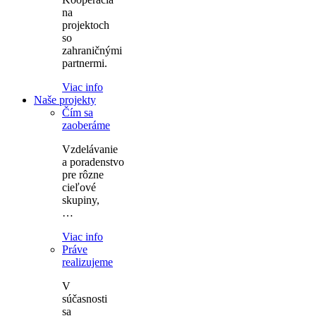
na
projektoch
so
zahraničnými
partnermi.
Viac info
Naše projekty
Čím sa
zaoberáme
Vzdelávanie
a poradenstvo
pre rôzne
cieľové
skupiny,
…
Viac info
Práve
realizujeme
V
súčasnosti
sa