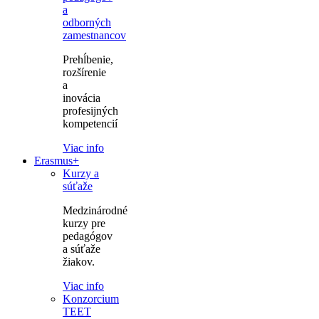
a
odborných
zamestnancov
Prehĺbenie,
rozšírenie
a
inovácia
profesijných
kompetencií
Viac info
Erasmus+
Kurzy a
súťaže
Medzinárodné
kurzy pre
pedagógov
a súťaže
žiakov.
Viac info
Konzorcium
TEET