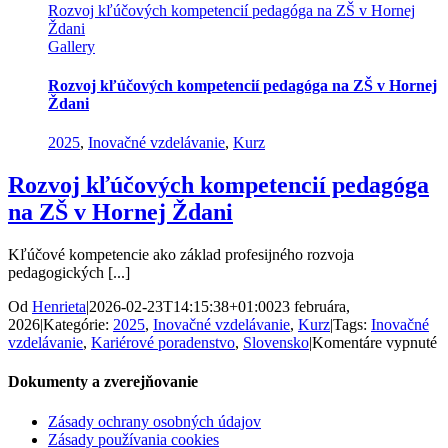
Rozvoj kľúčových kompetencií pedagóga na ZŠ v Hornej
Ždani
Gallery
Rozvoj kľúčových kompetencií pedagóga na ZŠ v Hornej
Ždani
2025
,
Inovačné vzdelávanie
,
Kurz
Rozvoj kľúčových kompetencií pedagóga
na ZŠ v Hornej Ždani
Kľúčové kompetencie ako základ profesijného rozvoja
pedagogických [...]
Od
Henrieta
|
2026-02-23T14:15:38+01:00
23 februára,
2026
|
Kategórie:
2025
,
Inovačné vzdelávanie
,
Kurz
|
Tags:
Inovačné
n
vzdelávanie
,
Kariérové poradenstvo
,
Slovensko
|
Komentáre vypnuté
R
k
Dokumenty a zverejňovanie
k
p
Zásady ochrany osobných údajov
n
Zásady používania cookies