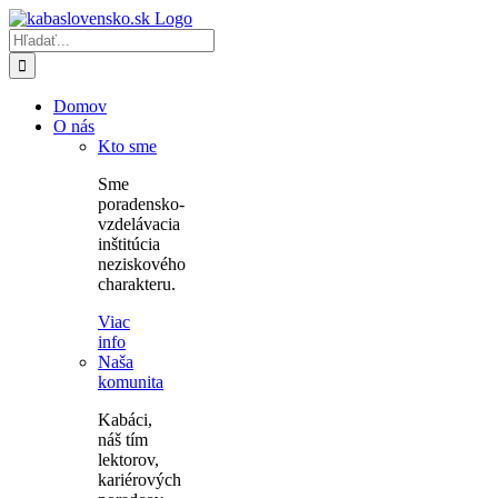
Skip
to
Hľadať:
content
Domov
O nás
Kto sme
Sme
poradensko-
vzdelávacia
inštitúcia
neziskového
charakteru.
Viac
info
Naša
komunita
Kabáci,
náš tím
lektorov,
kariérových