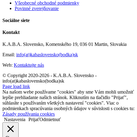
Z
Všeobecné obchodné podmienky
v
Povinné zverejňovanie
H
Ž
Sociálne siete
Kontakt
K.A.B.A. Slovensko, Komenského 19, 036 01 Martin, Slovakia
Email:
info(at)kabaslovensko(bodka)sk
Web:
Kontaktujte nás
© Copyright 2020-2026 - K.A.B.A. Slovensko -
info(at)kabaslovensko(bodka)sk
Page load link
Na našom webe používame "cookies" aby sme Vám mohli umožniť
lepšie prehliadanie našich stránok. Kliknutím na tlačidlo "Prijať",
súhlasíte s používaním všetkých nastavení "cookies". Viac o
podmienkach spracúvania osobných údajov v súvislosti s cookies tu:
Zásady používania cookies
Nastavenia
Prijať
Odmietnuť