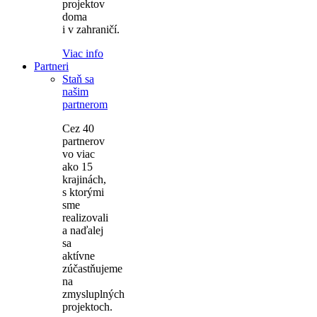
projektov
doma
i v zahraničí.
Viac info
Partneri
Staň sa
našim
partnerom
Cez 40
partnerov
vo viac
ako 15
krajinách,
s ktorými
sme
realizovali
a naďalej
sa
aktívne
zúčastňujeme
na
zmysluplných
projektoch.