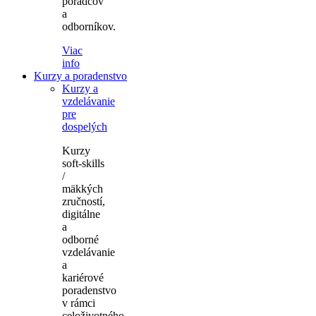
poradcov
a
odborníkov.
Viac
info
Kurzy a poradenstvo
Kurzy a
vzdelávanie
pre
dospelých
Kurzy
soft-skills
/
mäkkých
zručností,
digitálne
a
odborné
vzdelávanie
a
kariérové
poradenstvo
v rámci
celoživotného