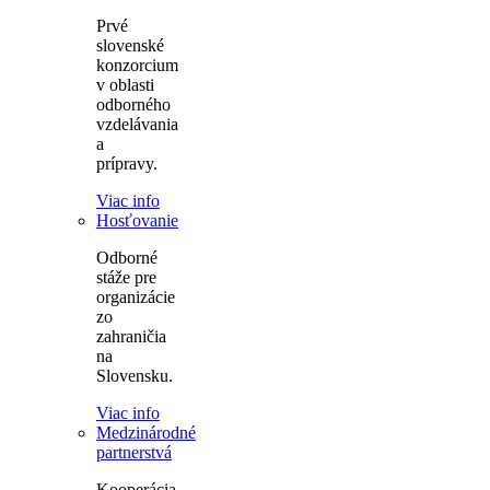
Prvé
slovenské
konzorcium
v oblasti
odborného
vzdelávania
a
prípravy.
Viac info
Hosťovanie
Odborné
stáže pre
organizácie
zo
zahraničia
na
Slovensku.
Viac info
Medzinárodné
partnerstvá
Kooperácia