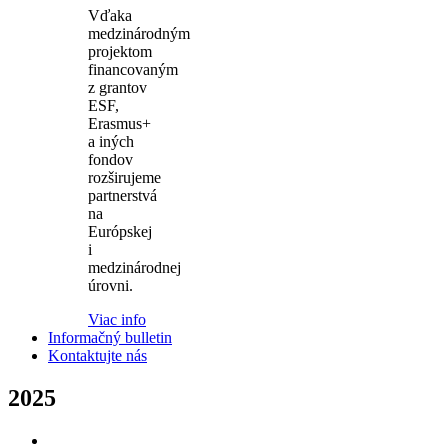
Vďaka
medzinárodným
projektom
financovaným
z grantov
ESF,
Erasmus+
a iných
fondov
rozširujeme
partnerstvá
na
Európskej
i
medzinárodnej
úrovni.
Viac info
Informačný bulletin
Kontaktujte nás
2025