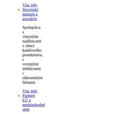
Viac info
Slovenskí
partneri a
asociácie
Spolupráca
s
viacerými
nadšencami
v rámci
kariérového
poradenstva,
s
verejnými
inštitúciami
i
súkromnými
firmami.
Viac info
Partneri
EÚ a
medzinárodné
siete