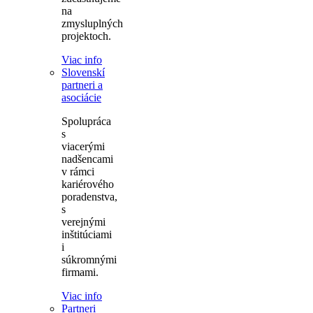
na
zmysluplných
projektoch.
Viac info
Slovenskí
partneri a
asociácie
Spolupráca
s
viacerými
nadšencami
v rámci
kariérového
poradenstva,
s
verejnými
inštitúciami
i
súkromnými
firmami.
Viac info
Partneri