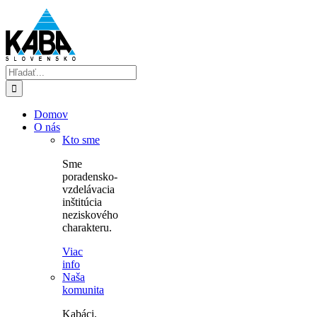
Skip
to
content
Hľadať:
Domov
O nás
Kto sme
Sme
poradensko-
vzdelávacia
inštitúcia
neziskového
charakteru.
Viac
info
Naša
komunita
Kabáci,