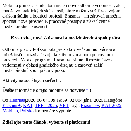
Mobilita priniesla študentom nielen nové odborné vedomosti, ale aj
množstvo praktických skúseností, ktoré môžu využiť vo svojom
ďalšom štúdiu a budúcej profesii. Erasmus+ im zároveň umožnil
spoznať nové prostredie, pracovné postupy a získať cenné
medzinárodné skúsenosti.
Kreativita, nové skúsenosti a medzinárodná spolupráca
Odborná prax v Poľsku bola pre žiakov veľkou motiváciou a
príležitosťou rozvíjať svoju kreativitu v reálnom pracovnom
prostredí. Vďaka programu Erasmus+ si mohli rozšíriť svoje
vedomosti v oblasti grafického dizajnu a zároveň zažiť
medzinárodnú spoluprácu v praxi.
Aktivity na sociálnych sieťach..
Ďalšie informácie o tejto mobilite sa dozviete
tu
!
Od
Henrieta
|
2026-06-04T09:19:59+02:00
4 júna, 2026
|
Kategórie:
Erasmus+
,
KA1
,
TEET 2025
,
VET
|
Tags:
Erasmus+
,
KA1 2025
,
na
Mobilita
,
Poľsko
|
Komentáre vypnuté
Grafici
zo
Zdieľajte tento článok, vyberte si platformu!
SOŠ