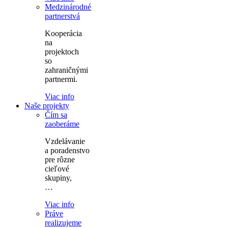
Medzinárodné
partnerstvá
Kooperácia
na
projektoch
so
zahraničnými
partnermi.
Viac info
Naše projekty
Čím sa
zaoberáme
Vzdelávanie
a poradenstvo
pre rôzne
cieľové
skupiny,
…
Viac info
Práve
realizujeme