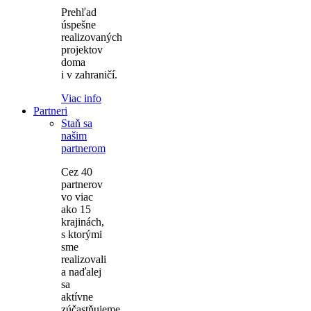
Prehľad
úspešne
realizovaných
projektov
doma
i v zahraničí.
Viac info
Partneri
Staň sa
našim
partnerom
Cez 40
partnerov
vo viac
ako 15
krajinách,
s ktorými
sme
realizovali
a naďalej
sa
aktívne
zúčastňujeme