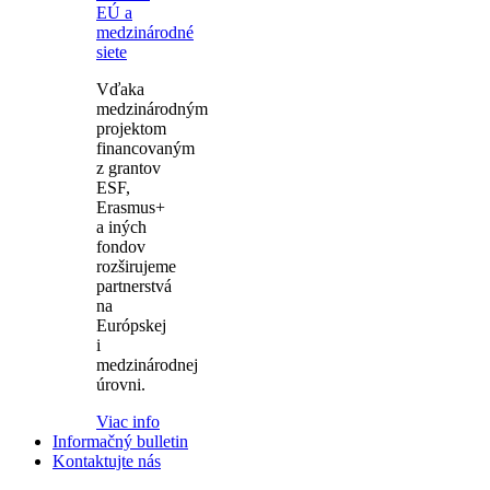
EÚ a
medzinárodné
siete
Vďaka
medzinárodným
projektom
financovaným
z grantov
ESF,
Erasmus+
a iných
fondov
rozširujeme
partnerstvá
na
Európskej
i
medzinárodnej
úrovni.
Viac info
Informačný bulletin
Kontaktujte nás