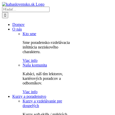
Skip
to
Hľadať:
content
Domov
O nás
Kto sme
Sme poradensko-vzdelávacia
inštitúcia neziskového
charakteru.
Viac info
Naša komunita
Kabáci, náš tím lektorov,
kariérových poradcov a
odborníkov.
Viac info
Kurzy a poradenstvo
Kurzy a vzdelávanie pre
dospelých
Kurzy soft-skills / mäkkých