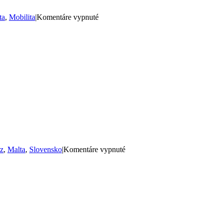
na
ta
,
Mobilita
|
Komentáre vypnuté
Obchodná
na
krásnej
Malte!
na
z
,
Malta
,
Slovensko
|
Komentáre vypnuté
Kurz
angličtiny
pre
pedagógov
na
Malte