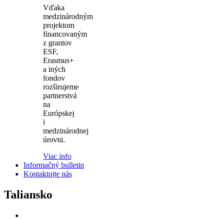
Vďaka
medzinárodným
projektom
financovaným
z grantov
ESF,
Erasmus+
a iných
fondov
rozširujeme
partnerstvá
na
Európskej
i
medzinárodnej
úrovni.
Viac info
Informačný bulletin
Kontaktujte nás
Taliansko