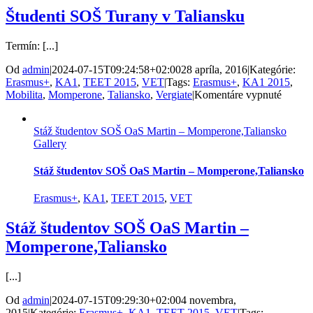
Študenti SOŠ Turany v Taliansku
Termín: [...]
Od
admin
|
2024-07-15T09:24:58+02:00
28 apríla, 2016
|
Kategórie:
Erasmus+
,
KA1
,
TEET 2015
,
VET
|
Tags:
Erasmus+
,
KA1 2015
,
na
Mobilita
,
Momperone
,
Taliansko
,
Vergiate
|
Komentáre vypnuté
Študent
SOŠ
Stáž študentov SOŠ OaS Martin – Momperone,Taliansko
Turany
Gallery
v
Talian
Stáž študentov SOŠ OaS Martin – Momperone,Taliansko
Erasmus+
,
KA1
,
TEET 2015
,
VET
Stáž študentov SOŠ OaS Martin –
Momperone,Taliansko
[...]
Od
admin
|
2024-07-15T09:29:30+02:00
4 novembra,
2015
|
Kategórie:
Erasmus+
,
KA1
,
TEET 2015
,
VET
|
Tags: