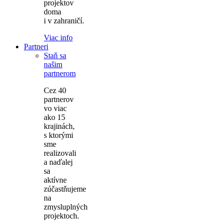
projektov
doma
i v zahraničí.
Viac info
Partneri
Staň sa
našim
partnerom
Cez 40
partnerov
vo viac
ako 15
krajinách,
s ktorými
sme
realizovali
a naďalej
sa
aktívne
zúčastňujeme
na
zmysluplných
projektoch.