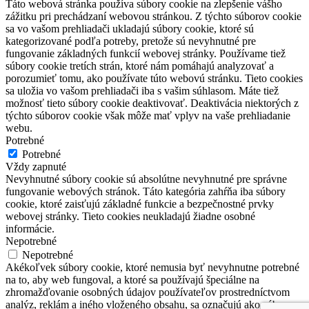
Táto webová stránka používa súbory cookie na zlepšenie vášho
zážitku pri prechádzaní webovou stránkou. Z týchto súborov cookie
sa vo vašom prehliadači ukladajú súbory cookie, ktoré sú
kategorizované podľa potreby, pretože sú nevyhnutné pre
fungovanie základných funkcií webovej stránky. Používame tiež
súbory cookie tretích strán, ktoré nám pomáhajú analyzovať a
porozumieť tomu, ako používate túto webovú stránku. Tieto cookies
sa uložia vo vašom prehliadači iba s vašim súhlasom. Máte tiež
možnosť tieto súbory cookie deaktivovať. Deaktivácia niektorých z
týchto súborov cookie však môže mať vplyv na vaše prehliadanie
webu.
Potrebné
Potrebné
Vždy zapnuté
Nevyhnutné súbory cookie sú absolútne nevyhnutné pre správne
fungovanie webových stránok. Táto kategória zahŕňa iba súbory
cookie, ktoré zaisťujú základné funkcie a bezpečnostné prvky
webovej stránky. Tieto cookies neukladajú žiadne osobné
informácie.
Nepotrebné
Nepotrebné
Akékoľvek súbory cookie, ktoré nemusia byť nevyhnutne potrebné
na to, aby web fungoval, a ktoré sa používajú špeciálne na
zhromažďovanie osobných údajov používateľov prostredníctvom
analýz, reklám a iného vloženého obsahu, sa označujú ako súbory