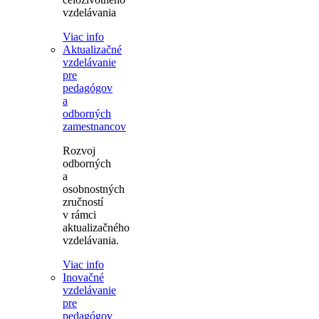
vzdelávania
Viac info
Aktualizačné
vzdelávanie
pre
pedagógov
a
odborných
zamestnancov
Rozvoj
odborných
a
osobnostných
zručností
v rámci
aktualizačného
vzdelávania.
Viac info
Inovačné
vzdelávanie
pre
pedagógov