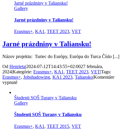
Jarné prázdniny v Taliansku!
Gallery
Jarné prázdniny v Taliansku!
Erasmus+
,
KA1
,
TEET 2023
,
VET
Jarné prázdniny v Taliansku!
Názov projektu: Turiec do Európy, Európa do Turca Číslo [...]
Od
Henrieta
|
2024-07-12T14:43:55+02:00
27 februára,
2024
|
Kategórie:
Erasmus+
,
KA1
,
TEET 2023
,
VET
|
Tags:
Erasmus+
,
Jobshadowing
,
KA1 2023
,
Taliansko
|
Komentáre
na
vypnuté
Jarné
prázdniny
Študenti SOŠ Turany v Taliansku
v
Gallery
Taliansku!
Študenti SOŠ Turany v Taliansku
Erasmus+
,
KA1
,
TEET 2015
,
VET