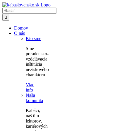
Skip
to
Hľadať:
content
Domov
O nás
Kto sme
Sme
poradensko-
vzdelávacia
inštitúcia
neziskového
charakteru.
Viac
info
Naša
komunita
Kabáci,
náš tím
lektorov,
kariérových