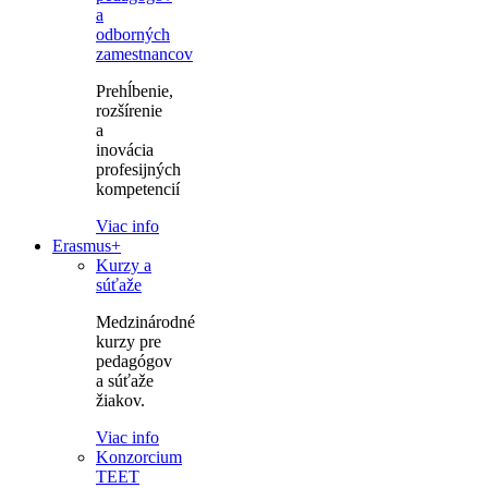
a
odborných
zamestnancov
Prehĺbenie,
rozšírenie
a
inovácia
profesijných
kompetencií
Viac info
Erasmus+
Kurzy a
súťaže
Medzinárodné
kurzy pre
pedagógov
a súťaže
žiakov.
Viac info
Konzorcium
TEET