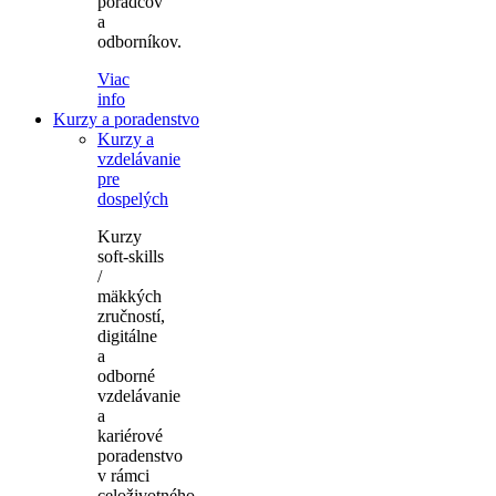
poradcov
a
odborníkov.
Viac
info
Kurzy a poradenstvo
Kurzy a
vzdelávanie
pre
dospelých
Kurzy
soft-skills
/
mäkkých
zručností,
digitálne
a
odborné
vzdelávanie
a
kariérové
poradenstvo
v rámci
celoživotného