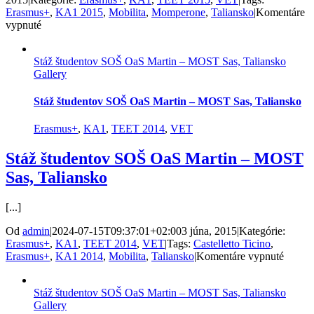
Erasmus+
,
KA1 2015
,
Mobilita
,
Momperone
,
Taliansko
|
Komentáre
na
vypnuté
Stáž
študentov
Stáž študentov SOŠ OaS Martin – MOST Sas, Taliansko
SOŠ
Gallery
OaS
Martin
–
Stáž študentov SOŠ OaS Martin – MOST Sas, Taliansko
Momperone,Taliansko
Erasmus+
,
KA1
,
TEET 2014
,
VET
Stáž študentov SOŠ OaS Martin – MOST
Sas, Taliansko
[...]
Od
admin
|
2024-07-15T09:37:01+02:00
3 júna, 2015
|
Kategórie:
Erasmus+
,
KA1
,
TEET 2014
,
VET
|
Tags:
Castelletto Ticino
,
na
Erasmus+
,
KA1 2014
,
Mobilita
,
Taliansko
|
Komentáre vypnuté
Stáž
študen
Stáž študentov SOŠ OaS Martin – MOST Sas, Taliansko
SOŠ
Gallery
OaS