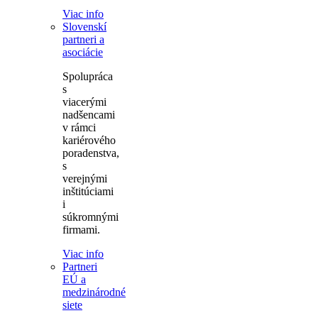
Viac info
Slovenskí
partneri a
asociácie
Spolupráca
s
viacerými
nadšencami
v rámci
kariérového
poradenstva,
s
verejnými
inštitúciami
i
súkromnými
firmami.
Viac info
Partneri
EÚ a
medzinárodné
siete