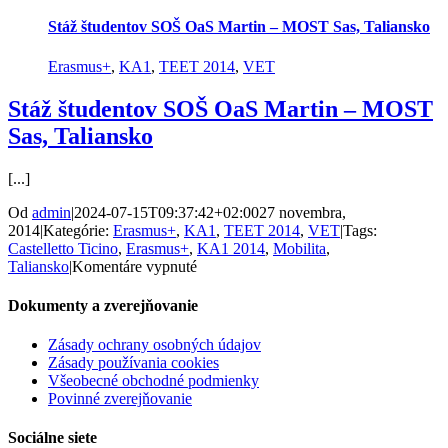
Martin
–
Stáž študentov SOŠ OaS Martin – MOST Sas, Taliansko
MOS
Sas,
Erasmus+
,
KA1
,
TEET 2014
,
VET
Talian
Stáž študentov SOŠ OaS Martin – MOST
Sas, Taliansko
[...]
Od
admin
|
2024-07-15T09:37:42+02:00
27 novembra,
2014
|
Kategórie:
Erasmus+
,
KA1
,
TEET 2014
,
VET
|
Tags:
Castelletto Ticino
,
Erasmus+
,
KA1 2014
,
Mobilita
,
na
Taliansko
|
Komentáre vypnuté
Stáž
študentov
Dokumenty a zverejňovanie
SOŠ
OaS
Zásady ochrany osobných údajov
Martin
Zásady používania cookies
–
Všeobecné obchodné podmienky
MOST
Povinné zverejňovanie
Sas,
Taliansko
Sociálne siete