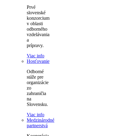
Prvé
slovenské
konzorcium
v oblasti
odborného
vzdelávania
a
prípravy.
Viac info
Hosťovanie
Odborné
stáže pre
organizácie
zo
zahraničia
na
Slovensku.
Viac info
Medzinárodné
partnerstvá
Kooperácia