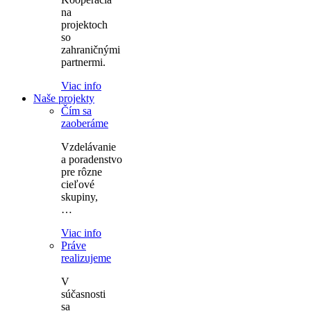
na
projektoch
so
zahraničnými
partnermi.
Viac info
Naše projekty
Čím sa
zaoberáme
Vzdelávanie
a poradenstvo
pre rôzne
cieľové
skupiny,
…
Viac info
Práve
realizujeme
V
súčasnosti
sa