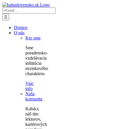
Skip
to
Hľadať:
content
Domov
O nás
Kto sme
Sme
poradensko-
vzdelávacia
inštitúcia
neziskového
charakteru.
Viac
info
Naša
komunita
Kabáci,
náš tím
lektorov,
kariérových