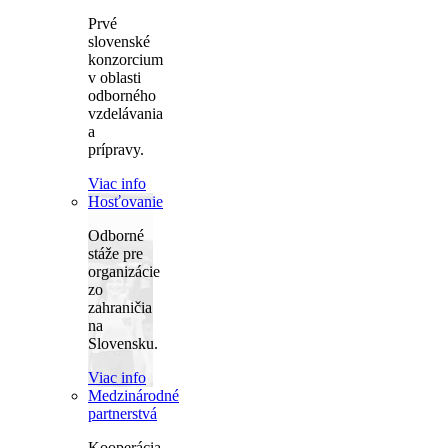
Prvé
slovenské
konzorcium
v oblasti
odborného
vzdelávania
a
prípravy.
Viac info
Hosťovanie
Odborné
stáže pre
organizácie
zo
zahraničia
na
Slovensku.
Viac info
Medzinárodné
partnerstvá
Kooperácia