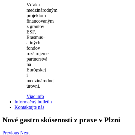
Vďaka
medzinárodným
projektom
financovaným
z grantov
ESF,
Erasmus+
a iných
fondov
rozširujeme
partnerstvá
na
Európskej
i
medzinárodnej
úrovni.
Viac info
Informačný bulletin
Kontaktujte nás
Nové gastro skúsenosti z praxe v Plzni
Previous
Next