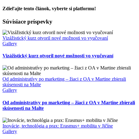
Nové
gastro
Zdieľajte tento článok, vyberte si platformu!
skúsenosti
z
Facebook
X
Súvisiace príspevky
praxe
v
Plzni
Vizážistický kurz otvoril nové možnosti vo vyučovaní
Gallery
Vizážistický kurz otvoril nové možnosti vo vyučovaní
Od administratívy po marketing – žiaci z OA v Martine zbierali
skúsenosti na Malte
Gallery
Od administratívy po marketing – žiaci z OA v Martine zbierali
skúsenosti na Malte
Inovácie, technológia a prax: Erasmus+ mobilita v Jičíne
Gallery