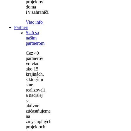
projektov
doma
i v zahraničí.
Viac info
Partneri
Staň sa
našim
partnerom
Cez 40
partnerov
vo viac
ako 15
krajinách,
s ktorými
sme
realizovali
a naďalej
sa
aktívne
zúčastňujeme
na
zmysluplných
projektoch.