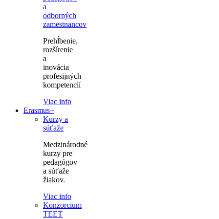
a
odborných
zamestnancov
Prehĺbenie,
rozšírenie
a
inovácia
profesijných
kompetencií
Viac info
Erasmus+
Kurzy a
súťaže
Medzinárodné
kurzy pre
pedagógov
a súťaže
žiakov.
Viac info
Konzorcium
TEET