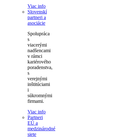
Viac info
Slovenskí
partneri a
asociácie
Spolupráca
s
viacerými
nadšencami
v rámci
kariérového
poradenstva,
s
verejnými
inštitúciami
i
súkromnými
firmami.
Viac info
Partneri
EÚ a
medzinárodné
siete