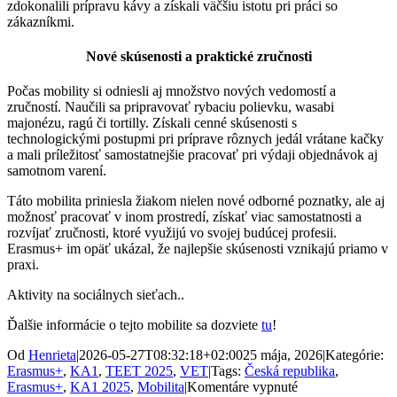
zdokonalili prípravu kávy a získali väčšiu istotu pri práci so
zákazníkmi.
Nové skúsenosti a praktické zručnosti
Počas mobility si odniesli aj množstvo nových vedomostí a
zručností. Naučili sa pripravovať rybaciu polievku, wasabi
majonézu, ragú či tortilly. Získali cenné skúsenosti s
technologickými postupmi pri príprave rôznych jedál vrátane kačky
a mali príležitosť samostatnejšie pracovať pri výdaji objednávok aj
samotnom varení.
Táto mobilita priniesla žiakom nielen nové odborné poznatky, ale aj
možnosť pracovať v inom prostredí, získať viac samostatnosti a
rozvíjať zručnosti, ktoré využijú vo svojej budúcej profesii.
Erasmus+ im opäť ukázal, že najlepšie skúsenosti vznikajú priamo v
praxi.
Aktivity na sociálnych sieťach..
Ďalšie informácie o tejto mobilite sa dozviete
tu
!
Od
Henrieta
|
2026-05-27T08:32:18+02:00
25 mája, 2026
|
Kategórie:
Erasmus+
,
KA1
,
TEET 2025
,
VET
|
Tags:
Česká republika
,
na
Erasmus+
,
KA1 2025
,
Mobilita
|
Komentáre vypnuté