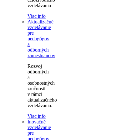
vzdelávania
Viac info
Aktualizačné
vzdelávanie
pre
pedagógov
a
odborných
zamestnancov
Rozvoj
odborných
a
osobnostných
zručností
v rámci
aktualizačného
vzdelávania.
Viac info
Inovačné
vzdelávanie
pre
pedagógov