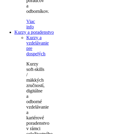
poradcov
a
odborníkov.
Viac
info
Kurzy a poradenstvo
Kurzy a
vzdelávanie
pre
dospelých
Kurzy
soft-skills
/
mäkkých
zručností,
digitálne
a
odborné
vzdelávanie
a
kariérové
poradenstvo
v rámci
celoživotného