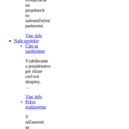
na
projektoch
so
zahraničnými
partnermi.
Viac info
Naše projekty
Čím sa
zaoberáme
Vzdelávanie
a poradenstvo
pre rôzne
cieľové
skupiny,
…
Viac info
Práve
realizujeme
V
súčasnosti
sa