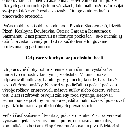
odborov kuchár hotelová akadémia absolvovali odbornú prax v
rôznych gastronomických prevádzkach, kde mali možnosť rozvíjať
svoje praktické zručnosti a spoznávať fungovanie reálneho
pracovného prostredia.
Počas mobility pôsobili v podnikoch Pivnice Sladovnická, Plzeňka
Plzeň, Kozlovna Doubravka, Osteria Garage a Restaurace u
Salzmannu. Žiaci pracovali na rôznych pozíciách – ako kuchári aj
čašníci a získali cenný pohľad na každodenné fungovanie
profesionálnej gastronómie.
Od práce v kuchyni až po obsluhu hostí
Ich pracovné úlohy boli rozmanité a umožnili im vyskúšať si
množstvo činností v kuchyni aj v obsluhe. V rámci praxe
pripravovali polievky, hamburgery, gnocchi, knedle, bazalkové
pesto či rôzne omáčky. Niektorí sa podieľali na pečení pečiva a
výrobe rožkov, pripravovali mäsové guľky alebo dezerty vrátane
tort. Žiaci si zároveň osvojili základy food stylingu, sledovali
technologické postupy pri príprave jedál a mali možnosť pozorovať
organizáciu práce v profesionálnych prevádzkach.
Veľkú časť skúseností tvorila aj práca v obsluhe. Žiaci sa venovali
vynášaniu jedál, servírovaniu nápojov, debarasovaniu stolov,
komunikácii s hosťami či správnemu čapovaniu piva. Niektorí si