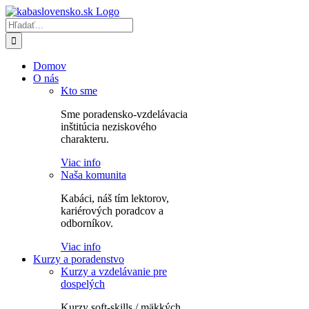
Skip
to
Hľadať:
content
Domov
O nás
Kto sme
Sme poradensko-vzdelávacia
inštitúcia neziskového
charakteru.
Viac info
Naša komunita
Kabáci, náš tím lektorov,
kariérových poradcov a
odborníkov.
Viac info
Kurzy a poradenstvo
Kurzy a vzdelávanie pre
dospelých
Kurzy soft-skills / mäkkých