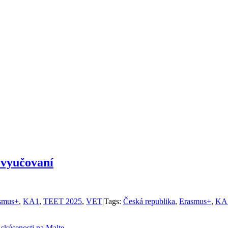
o vyučovaní
smus+
,
KA1
,
TEET 2025
,
VET
|
Tags:
Česká republika
,
Erasmus+
,
KA
 skúsenosti na Malte