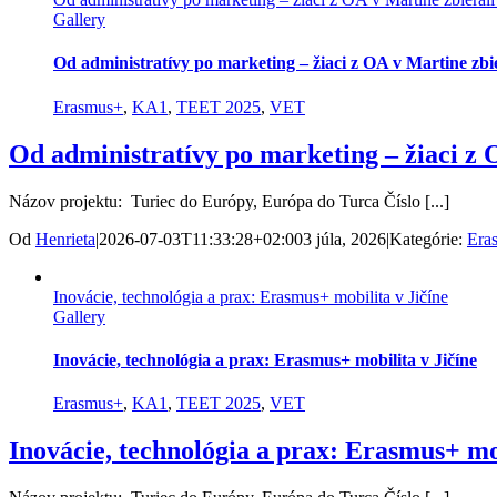
Gallery
Od administratívy po marketing – žiaci z OA v Martine zbie
Erasmus+
,
KA1
,
TEET 2025
,
VET
Od administratívy po marketing – žiaci z 
Názov projektu: Turiec do Európy, Európa do Turca Číslo [...]
Od
Henrieta
|
2026-07-03T11:33:28+02:00
3 júla, 2026
|
Kategórie:
Era
Inovácie, technológia a prax: Erasmus+ mobilita v Jičíne
Gallery
Inovácie, technológia a prax: Erasmus+ mobilita v Jičíne
Erasmus+
,
KA1
,
TEET 2025
,
VET
Inovácie, technológia a prax: Erasmus+ mob