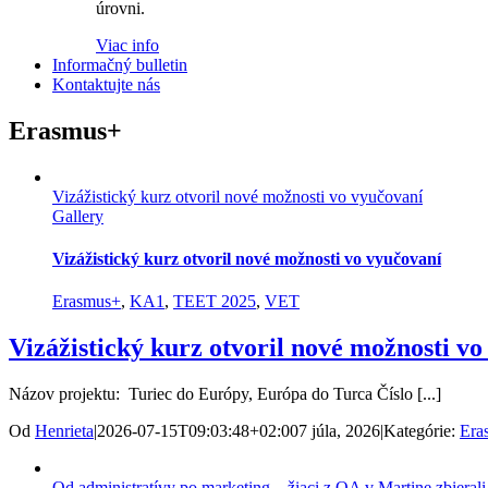
úrovni.
Viac info
Informačný bulletin
Kontaktujte nás
Erasmus+
Vizážistický kurz otvoril nové možnosti vo vyučovaní
Gallery
Vizážistický kurz otvoril nové možnosti vo vyučovaní
Erasmus+
,
KA1
,
TEET 2025
,
VET
Vizážistický kurz otvoril nové možnosti v
Názov projektu: Turiec do Európy, Európa do Turca Číslo [...]
Od
Henrieta
|
2026-07-15T09:03:48+02:00
7 júla, 2026
|
Kategórie:
Era
Od administratívy po marketing – žiaci z OA v Martine zbierali