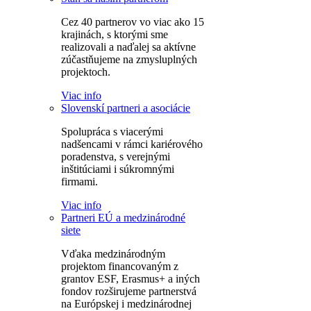
Cez 40 partnerov vo viac ako 15
krajinách, s ktorými sme
realizovali a naďalej sa aktívne
zúčastňujeme na zmysluplných
projektoch.
Viac info
Slovenskí partneri a asociácie
Spolupráca s viacerými
nadšencami v rámci kariérového
poradenstva, s verejnými
inštitúciami i súkromnými
firmami.
Viac info
Partneri EÚ a medzinárodné
siete
Vďaka medzinárodným
projektom financovaným z
grantov ESF, Erasmus+ a iných
fondov rozširujeme partnerstvá
na Európskej i medzinárodnej