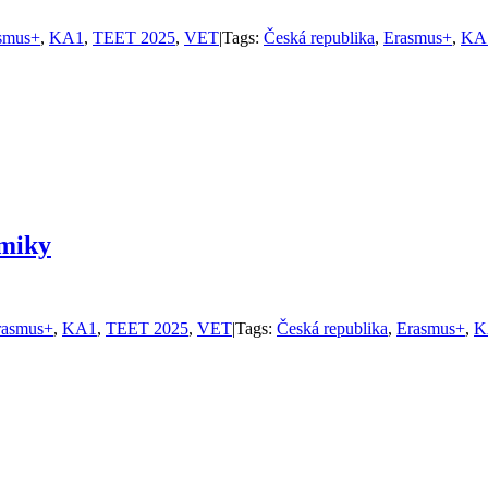
smus+
,
KA1
,
TEET 2025
,
VET
|
Tags:
Česká republika
,
Erasmus+
,
KA
omiky
rasmus+
,
KA1
,
TEET 2025
,
VET
|
Tags:
Česká republika
,
Erasmus+
,
K