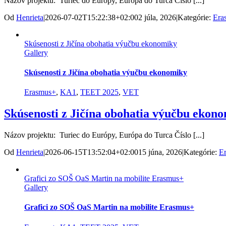
Názov projektu: Turiec do Európy, Európa do Turca Číslo [...]
Od
Henrieta
|
2026-07-02T15:22:38+02:00
2 júla, 2026
|
Kategórie:
Era
Skúsenosti z Jičína obohatia výučbu ekonomiky
Gallery
Skúsenosti z Jičína obohatia výučbu ekonomiky
Erasmus+
,
KA1
,
TEET 2025
,
VET
Skúsenosti z Jičína obohatia výučbu ekon
Názov projektu: Turiec do Európy, Európa do Turca Číslo [...]
Od
Henrieta
|
2026-06-15T13:52:04+02:00
15 júna, 2026
|
Kategórie:
E
Grafici zo SOŠ OaS Martin na mobilite Erasmus+
Gallery
Grafici zo SOŠ OaS Martin na mobilite Erasmus+