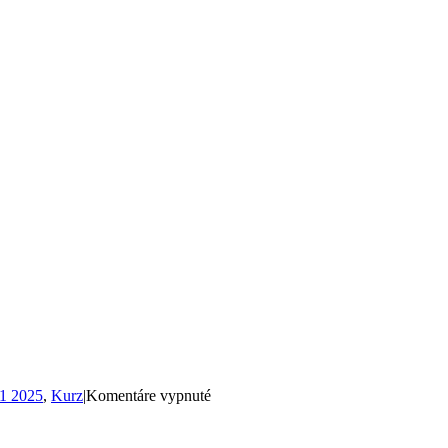
na
1 2025
,
Kurz
|
Komentáre vypnuté
Vizážistický
kurz