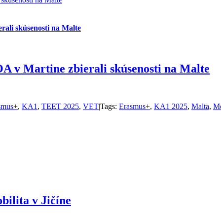
rali skúsenosti na Malte
OA v Martine zbierali skúsenosti na Malte
smus+
,
KA1
,
TEET 2025
,
VET
|
Tags:
Erasmus+
,
KA1 2025
,
Malta
,
Mo
ilita v Jičíne