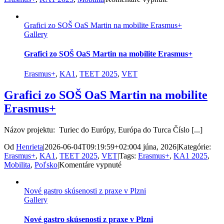
Skúsenosti
z
Grafici zo SOŠ OaS Martin na mobilite Erasmus+
Jičína
Gallery
obohatia
výučbu
ekonomiky
Grafici zo SOŠ OaS Martin na mobilite Erasmus+
Erasmus+
,
KA1
,
TEET 2025
,
VET
Grafici zo SOŠ OaS Martin na mobilite
Erasmus+
Názov projektu: Turiec do Európy, Európa do Turca Číslo [...]
Od
Henrieta
|
2026-06-04T09:19:59+02:00
4 júna, 2026
|
Kategórie:
Erasmus+
,
KA1
,
TEET 2025
,
VET
|
Tags:
Erasmus+
,
KA1 2025
,
na
Mobilita
,
Poľsko
|
Komentáre vypnuté
Grafici
zo
Nové gastro skúsenosti z praxe v Plzni
SOŠ
Gallery
OaS
Martin
na
Nové gastro skúsenosti z praxe v Plzni