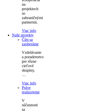
na
projektoch
so
zahraničnými
partnermi.
Viac info
Naše projekty
Čím sa
zaoberáme
Vzdelávanie
a poradenstvo
pre rôzne
cieľové
skupiny,
…
Viac info
Práve
realizujeme
V
súčasnosti
sa