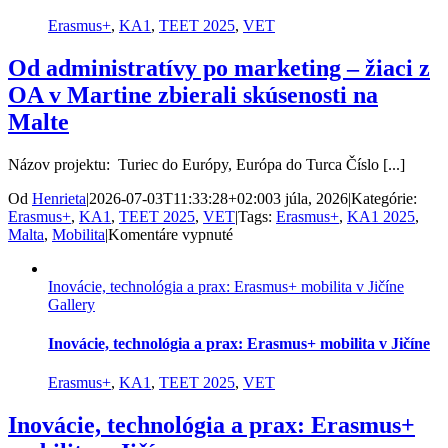
Erasmus+
,
KA1
,
TEET 2025
,
VET
Od administratívy po marketing – žiaci z
OA v Martine zbierali skúsenosti na
Malte
Názov projektu: Turiec do Európy, Európa do Turca Číslo [...]
Od
Henrieta
|
2026-07-03T11:33:28+02:00
3 júla, 2026
|
Kategórie:
Erasmus+
,
KA1
,
TEET 2025
,
VET
|
Tags:
Erasmus+
,
KA1 2025
,
na
Malta
,
Mobilita
|
Komentáre vypnuté
Od
administratívy
Inovácie, technológia a prax: Erasmus+ mobilita v Jičíne
po
Gallery
marketing
–
žiaci
Inovácie, technológia a prax: Erasmus+ mobilita v Jičíne
z
OA
Erasmus+
,
KA1
,
TEET 2025
,
VET
v
Martine
Inovácie, technológia a prax: Erasmus+
zbierali