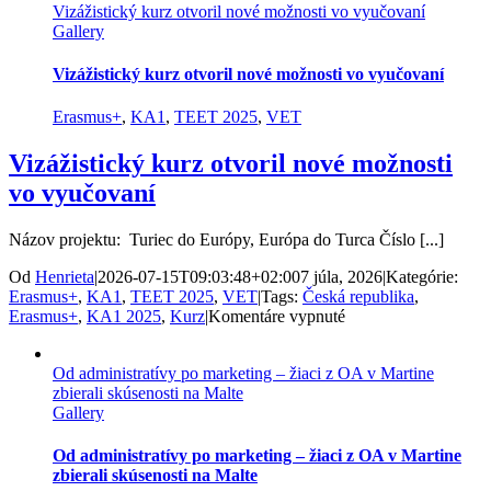
Vizážistický kurz otvoril nové možnosti vo vyučovaní
Gallery
Vizážistický kurz otvoril nové možnosti vo vyučovaní
Erasmus+
,
KA1
,
TEET 2025
,
VET
Vizážistický kurz otvoril nové možnosti
vo vyučovaní
Názov projektu: Turiec do Európy, Európa do Turca Číslo [...]
Od
Henrieta
|
2026-07-15T09:03:48+02:00
7 júla, 2026
|
Kategórie:
Erasmus+
,
KA1
,
TEET 2025
,
VET
|
Tags:
Česká republika
,
na
Erasmus+
,
KA1 2025
,
Kurz
|
Komentáre vypnuté
Vizážistický
kurz
Od administratívy po marketing – žiaci z OA v Martine
otvoril
zbierali skúsenosti na Malte
nové
Gallery
možnosti
vo
vyučovaní
Od administratívy po marketing – žiaci z OA v Martine
zbierali skúsenosti na Malte