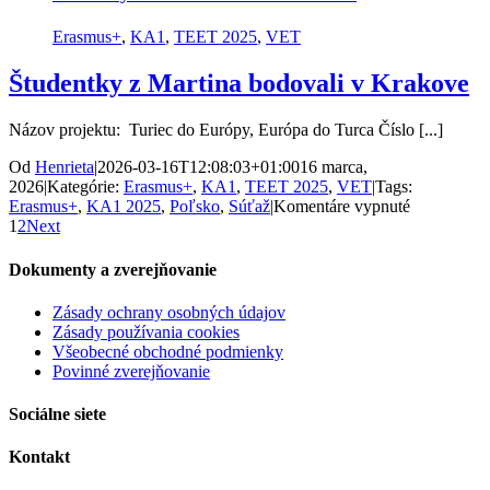
v
Poľsku
Erasmus+
,
KA1
,
TEET 2025
,
VET
Študentky z Martina bodovali v Krakove
Názov projektu: Turiec do Európy, Európa do Turca Číslo [...]
Od
Henrieta
|
2026-03-16T12:08:03+01:00
16 marca,
2026
|
Kategórie:
Erasmus+
,
KA1
,
TEET 2025
,
VET
|
Tags:
na
Erasmus+
,
KA1 2025
,
Poľsko
,
Súťaž
|
Komentáre vypnuté
Študentky
1
2
Next
z
Martina
Dokumenty a zverejňovanie
bodovali
v
Zásady ochrany osobných údajov
Krakove
Zásady používania cookies
Všeobecné obchodné podmienky
Povinné zverejňovanie
Sociálne siete
Kontakt