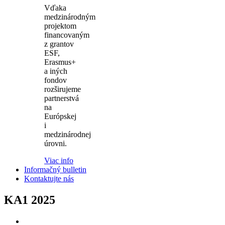
Vďaka
medzinárodným
projektom
financovaným
z grantov
ESF,
Erasmus+
a iných
fondov
rozširujeme
partnerstvá
na
Európskej
i
medzinárodnej
úrovni.
Viac info
Informačný bulletin
Kontaktujte nás
KA1 2025