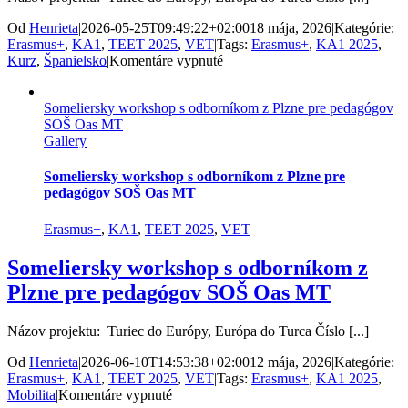
Od
Henrieta
|
2026-05-25T09:49:22+02:00
18 mája, 2026
|
Kategórie:
Erasmus+
,
KA1
,
TEET 2025
,
VET
|
Tags:
Erasmus+
,
KA1 2025
,
na
Kurz
,
Španielsko
|
Komentáre vypnuté
Učiteľky
zo
Someliersky workshop s odborníkom z Plzne pre pedagógov
SOŠ
SOŠ Oas MT
OaS
Gallery
Martin
na
kurzoch
Someliersky workshop s odborníkom z Plzne pre
vo
pedagógov SOŠ Oas MT
Valencii
Erasmus+
,
KA1
,
TEET 2025
,
VET
Someliersky workshop s odborníkom z
Plzne pre pedagógov SOŠ Oas MT
Názov projektu: Turiec do Európy, Európa do Turca Číslo [...]
Od
Henrieta
|
2026-06-10T14:53:38+02:00
12 mája, 2026
|
Kategórie:
Erasmus+
,
KA1
,
TEET 2025
,
VET
|
Tags:
Erasmus+
,
KA1 2025
,
na
Mobilita
|
Komentáre vypnuté