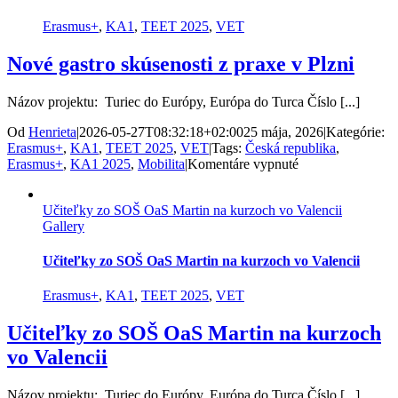
mobilite
Erasmus+
Erasmus+
,
KA1
,
TEET 2025
,
VET
Nové gastro skúsenosti z praxe v Plzni
Názov projektu: Turiec do Európy, Európa do Turca Číslo [...]
Od
Henrieta
|
2026-05-27T08:32:18+02:00
25 mája, 2026
|
Kategórie:
Erasmus+
,
KA1
,
TEET 2025
,
VET
|
Tags:
Česká republika
,
na
Erasmus+
,
KA1 2025
,
Mobilita
|
Komentáre vypnuté
Nové
gastro
Učiteľky zo SOŠ OaS Martin na kurzoch vo Valencii
skúsenosti
Gallery
z
praxe
v
Učiteľky zo SOŠ OaS Martin na kurzoch vo Valencii
Plzni
Erasmus+
,
KA1
,
TEET 2025
,
VET
Učiteľky zo SOŠ OaS Martin na kurzoch
vo Valencii
Názov projektu: Turiec do Európy, Európa do Turca Číslo [...]