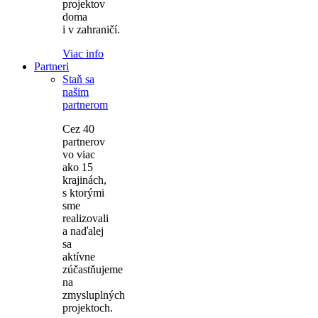
projektov
doma
i v zahraničí.
Viac info
Partneri
Staň sa
našim
partnerom
Cez 40
partnerov
vo viac
ako 15
krajinách,
s ktorými
sme
realizovali
a naďalej
sa
aktívne
zúčastňujeme
na
zmysluplných
projektoch.