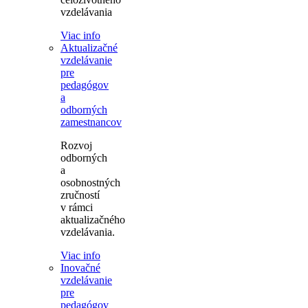
vzdelávania
Viac info
Aktualizačné
vzdelávanie
pre
pedagógov
a
odborných
zamestnancov
Rozvoj
odborných
a
osobnostných
zručností
v rámci
aktualizačného
vzdelávania.
Viac info
Inovačné
vzdelávanie
pre
pedagógov