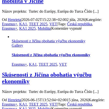
mobilita v Jičíne
skúsenosti
na
Malte
Názov projektu: Turiec do Európy, Európa do Turca Číslo [...]
Od
Henrieta
|
2026-07-02T15:22:38+02:00
2 júla, 2026
|
Kategórie:
Erasmus+
,
KA1
,
TEET 2025
,
VET
|
Tags:
Česká republika
,
na
Erasmus+
,
KA1 2025
,
Mobilita
|
Komentáre vypnuté
Inovácie,
technológia
Skúsenosti z Jičína obohatia výučbu ekonomiky
a
Gallery
prax:
Erasmus+
mobilita
Skúsenosti z Jičína obohatia výučbu ekonomiky
v
Jičíne
Erasmus+
,
KA1
,
TEET 2025
,
VET
Skúsenosti z Jičína obohatia výučbu
ekonomiky
Názov projektu: Turiec do Európy, Európa do Turca Číslo [...]
Od
Henrieta
|
2026-06-15T13:52:04+02:00
15 júna, 2026
|
Kategórie:
Erasmus+
,
KA1
,
TEET 2025
,
VET
|
Tags:
Česká republika
,
na
Erasmus+
,
KA1 2025
,
Mobilita
|
Komentáre vypnuté