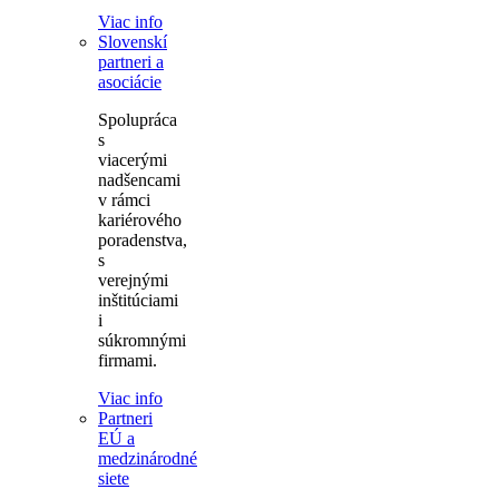
Viac info
Slovenskí
partneri a
asociácie
Spolupráca
s
viacerými
nadšencami
v rámci
kariérového
poradenstva,
s
verejnými
inštitúciami
i
súkromnými
firmami.
Viac info
Partneri
EÚ a
medzinárodné
siete