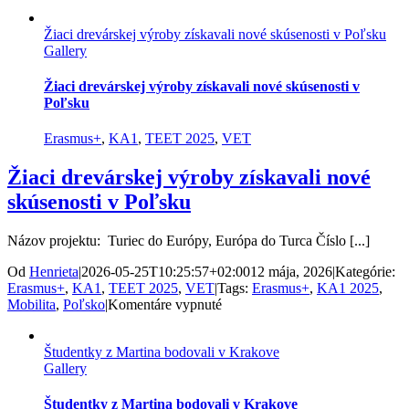
Someliersky
workshop
Žiaci drevárskej výroby získavali nové skúsenosti v Poľsku
s
Gallery
odborníkom
z
Plzne
Žiaci drevárskej výroby získavali nové skúsenosti v
pre
Poľsku
pedagógov
SOŠ
Erasmus+
,
KA1
,
TEET 2025
,
VET
Oas
MT
Žiaci drevárskej výroby získavali nové
skúsenosti v Poľsku
Názov projektu: Turiec do Európy, Európa do Turca Číslo [...]
Od
Henrieta
|
2026-05-25T10:25:57+02:00
12 mája, 2026
|
Kategórie:
Erasmus+
,
KA1
,
TEET 2025
,
VET
|
Tags:
Erasmus+
,
KA1 2025
,
na
Mobilita
,
Poľsko
|
Komentáre vypnuté
Žiaci
drevárskej
Študentky z Martina bodovali v Krakove
výroby
Gallery
získavali
nové
skúsenosti
Študentky z Martina bodovali v Krakove