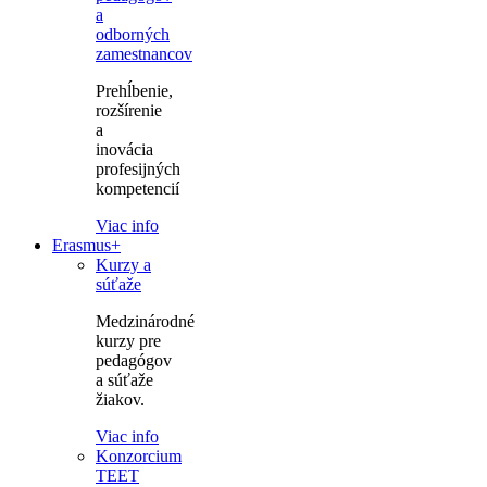
a
odborných
zamestnancov
Prehĺbenie,
rozšírenie
a
inovácia
profesijných
kompetencií
Viac info
Erasmus+
Kurzy a
súťaže
Medzinárodné
kurzy pre
pedagógov
a súťaže
žiakov.
Viac info
Konzorcium
TEET