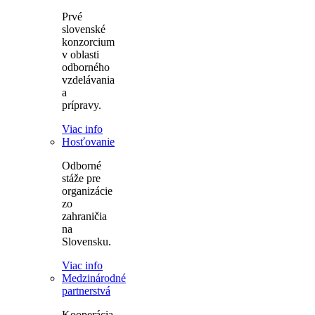
Prvé
slovenské
konzorcium
v oblasti
odborného
vzdelávania
a
prípravy.
Viac info
Hosťovanie
Odborné
stáže pre
organizácie
zo
zahraničia
na
Slovensku.
Viac info
Medzinárodné
partnerstvá
Kooperácia