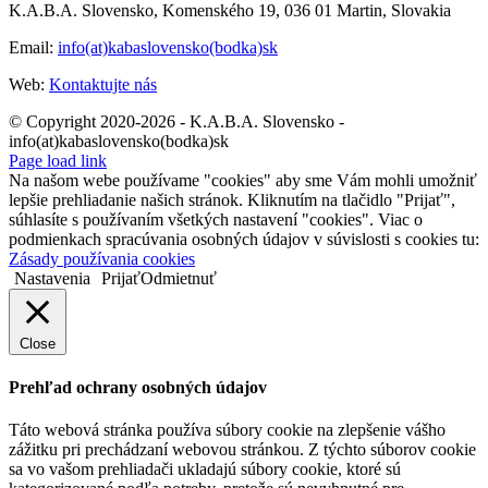
K.A.B.A. Slovensko, Komenského 19, 036 01 Martin, Slovakia
Email:
info(at)kabaslovensko(bodka)sk
Web:
Kontaktujte nás
© Copyright 2020-2026 - K.A.B.A. Slovensko -
info(at)kabaslovensko(bodka)sk
Page load link
Na našom webe používame "cookies" aby sme Vám mohli umožniť
lepšie prehliadanie našich stránok. Kliknutím na tlačidlo "Prijať",
súhlasíte s používaním všetkých nastavení "cookies". Viac o
podmienkach spracúvania osobných údajov v súvislosti s cookies tu:
Zásady používania cookies
Nastavenia
Prijať
Odmietnuť
Close
Prehľad ochrany osobných údajov
Táto webová stránka používa súbory cookie na zlepšenie vášho
zážitku pri prechádzaní webovou stránkou. Z týchto súborov cookie
sa vo vašom prehliadači ukladajú súbory cookie, ktoré sú