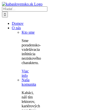
Skip
to
Hľadať:
content
Domov
O nás
Kto sme
Sme
poradensko-
vzdelávacia
inštitúcia
neziskového
charakteru.
Viac
info
Naša
komunita
Kabáci,
náš tím
lektorov,
kariérových