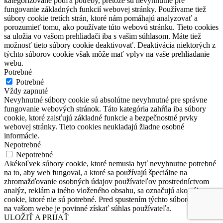
kategorizované podľa potreby, pretože sú nevyhnutné pre
fungovanie základných funkcií webovej stránky. Používame tiež
súbory cookie tretích strán, ktoré nám pomáhajú analyzovať a
porozumieť tomu, ako používate túto webovú stránku. Tieto cookies
sa uložia vo vašom prehliadači iba s vašim súhlasom. Máte tiež
možnosť tieto súbory cookie deaktivovať. Deaktivácia niektorých z
týchto súborov cookie však môže mať vplyv na vaše prehliadanie
webu.
Potrebné
Potrebné
Vždy zapnuté
Nevyhnutné súbory cookie sú absolútne nevyhnutné pre správne
fungovanie webových stránok. Táto kategória zahŕňa iba súbory
cookie, ktoré zaisťujú základné funkcie a bezpečnostné prvky
webovej stránky. Tieto cookies neukladajú žiadne osobné
informácie.
Nepotrebné
Nepotrebné
Akékoľvek súbory cookie, ktoré nemusia byť nevyhnutne potrebné
na to, aby web fungoval, a ktoré sa používajú špeciálne na
zhromažďovanie osobných údajov používateľov prostredníctvom
analýz, reklám a iného vloženého obsahu, sa označujú ako súbory
cookie, ktoré nie sú potrebné. Pred spustením týchto súborov cookie
na vašom webe je povinné získať súhlas používateľa.
ULOŽIŤ A PRIJAŤ