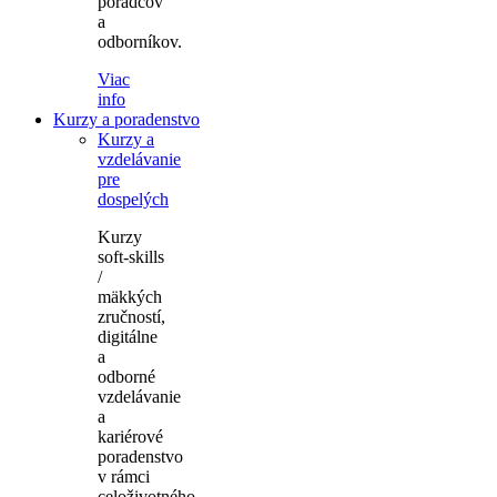
poradcov
a
odborníkov.
Viac
info
Kurzy a poradenstvo
Kurzy a
vzdelávanie
pre
dospelých
Kurzy
soft-skills
/
mäkkých
zručností,
digitálne
a
odborné
vzdelávanie
a
kariérové
poradenstvo
v rámci
celoživotného