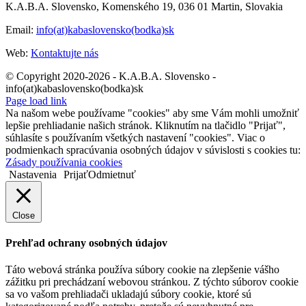
K.A.B.A. Slovensko, Komenského 19, 036 01 Martin, Slovakia
Email:
info(at)kabaslovensko(bodka)sk
Web:
Kontaktujte nás
© Copyright 2020-2026 - K.A.B.A. Slovensko -
info(at)kabaslovensko(bodka)sk
Page load link
Na našom webe používame "cookies" aby sme Vám mohli umožniť
lepšie prehliadanie našich stránok. Kliknutím na tlačidlo "Prijať",
súhlasíte s používaním všetkých nastavení "cookies". Viac o
podmienkach spracúvania osobných údajov v súvislosti s cookies tu:
Zásady používania cookies
Nastavenia
Prijať
Odmietnuť
Close
Prehľad ochrany osobných údajov
Táto webová stránka používa súbory cookie na zlepšenie vášho
zážitku pri prechádzaní webovou stránkou. Z týchto súborov cookie
sa vo vašom prehliadači ukladajú súbory cookie, ktoré sú