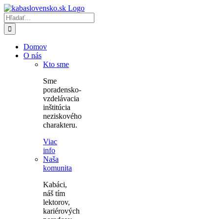
Skip
to
Hľadať:
content
Domov
O nás
Kto sme
Sme
poradensko-
vzdelávacia
inštitúcia
neziskového
charakteru.
Viac
info
Naša
komunita
Kabáci,
náš tím
lektorov,
kariérových