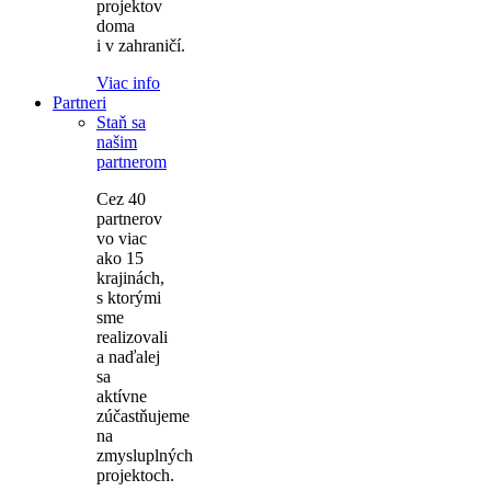
projektov
doma
i v zahraničí.
Viac info
Partneri
Staň sa
našim
partnerom
Cez 40
partnerov
vo viac
ako 15
krajinách,
s ktorými
sme
realizovali
a naďalej
sa
aktívne
zúčastňujeme
na
zmysluplných
projektoch.