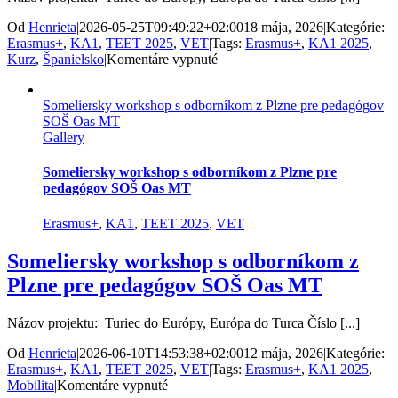
Od
Henrieta
|
2026-05-25T09:49:22+02:00
18 mája, 2026
|
Kategórie:
Erasmus+
,
KA1
,
TEET 2025
,
VET
|
Tags:
Erasmus+
,
KA1 2025
,
na
Kurz
,
Španielsko
|
Komentáre vypnuté
Učiteľky
zo
Someliersky workshop s odborníkom z Plzne pre pedagógov
SOŠ
SOŠ Oas MT
OaS
Gallery
Martin
na
kurzoch
Someliersky workshop s odborníkom z Plzne pre
vo
pedagógov SOŠ Oas MT
Valencii
Erasmus+
,
KA1
,
TEET 2025
,
VET
Someliersky workshop s odborníkom z
Plzne pre pedagógov SOŠ Oas MT
Názov projektu: Turiec do Európy, Európa do Turca Číslo [...]
Od
Henrieta
|
2026-06-10T14:53:38+02:00
12 mája, 2026
|
Kategórie:
Erasmus+
,
KA1
,
TEET 2025
,
VET
|
Tags:
Erasmus+
,
KA1 2025
,
na
Mobilita
|
Komentáre vypnuté