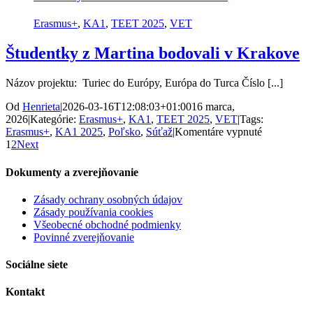
v
Poľsku
Erasmus+
,
KA1
,
TEET 2025
,
VET
Študentky z Martina bodovali v Krakove
Názov projektu: Turiec do Európy, Európa do Turca Číslo [...]
Od
Henrieta
|
2026-03-16T12:08:03+01:00
16 marca,
2026
|
Kategórie:
Erasmus+
,
KA1
,
TEET 2025
,
VET
|
Tags:
na
Erasmus+
,
KA1 2025
,
Poľsko
,
Súťaž
|
Komentáre vypnuté
Študentky
1
2
Next
z
Martina
Dokumenty a zverejňovanie
bodovali
v
Zásady ochrany osobných údajov
Krakove
Zásady používania cookies
Všeobecné obchodné podmienky
Povinné zverejňovanie
Sociálne siete
Kontakt