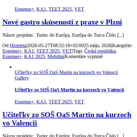
mobilite
Erasmus+
Erasmus+
,
KA1
,
TEET 2025
,
VET
Nové gastro skúsenosti z praxe v Plzni
Názov projektu: Turiec do Európy, Európa do Turca Číslo [...]
Od
Henrieta
|
2026-05-27T08:32:18+02:00
25 mája, 2026
|
Kategórie:
Erasmus+
,
KA1
,
TEET 2025
,
VET
|
Tags:
Česká republika
,
na
Erasmus+
,
KA1 2025
,
Mobilita
|
Komentáre vypnuté
Nové
gastro
Učiteľky zo SOŠ OaS Martin na kurzoch vo Valencii
skúsenosti
Gallery
z
praxe
v
Učiteľky zo SOŠ OaS Martin na kurzoch vo Valencii
Plzni
Erasmus+
,
KA1
,
TEET 2025
,
VET
Učiteľky zo SOŠ OaS Martin na kurzoch
vo Valencii
Názov projektu: Turiec do Európy, Európa do Turca Číslo [...]