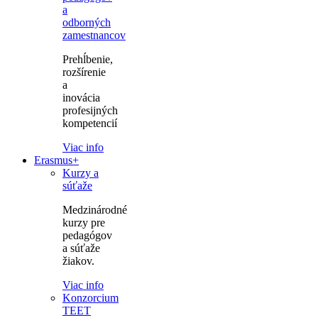
a
odborných
zamestnancov
Prehĺbenie,
rozšírenie
a
inovácia
profesijných
kompetencií
Viac info
Erasmus+
Kurzy a
súťaže
Medzinárodné
kurzy pre
pedagógov
a súťaže
žiakov.
Viac info
Konzorcium
TEET