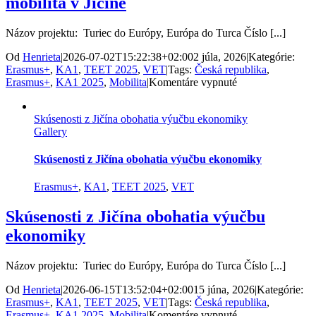
mobilita v Jičíne
skúsenosti
na
Malte
Názov projektu: Turiec do Európy, Európa do Turca Číslo [...]
Od
Henrieta
|
2026-07-02T15:22:38+02:00
2 júla, 2026
|
Kategórie:
Erasmus+
,
KA1
,
TEET 2025
,
VET
|
Tags:
Česká republika
,
na
Erasmus+
,
KA1 2025
,
Mobilita
|
Komentáre vypnuté
Inovácie,
technológia
Skúsenosti z Jičína obohatia výučbu ekonomiky
a
Gallery
prax:
Erasmus+
mobilita
Skúsenosti z Jičína obohatia výučbu ekonomiky
v
Jičíne
Erasmus+
,
KA1
,
TEET 2025
,
VET
Skúsenosti z Jičína obohatia výučbu
ekonomiky
Názov projektu: Turiec do Európy, Európa do Turca Číslo [...]
Od
Henrieta
|
2026-06-15T13:52:04+02:00
15 júna, 2026
|
Kategórie:
Erasmus+
,
KA1
,
TEET 2025
,
VET
|
Tags:
Česká republika
,
na
Erasmus+
,
KA1 2025
,
Mobilita
|
Komentáre vypnuté