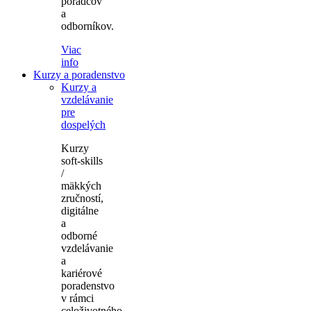
poradcov
a
odborníkov.
Viac
info
Kurzy a poradenstvo
Kurzy a
vzdelávanie
pre
dospelých
Kurzy
soft-skills
/
mäkkých
zručností,
digitálne
a
odborné
vzdelávanie
a
kariérové
poradenstvo
v rámci
celoživotného