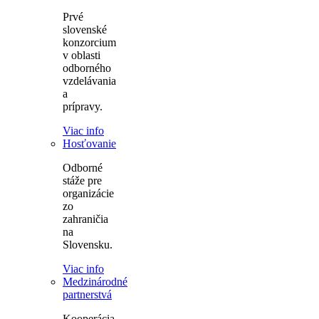
Prvé
slovenské
konzorcium
v oblasti
odborného
vzdelávania
a
prípravy.
Viac info
Hosťovanie
Odborné
stáže pre
organizácie
zo
zahraničia
na
Slovensku.
Viac info
Medzinárodné
partnerstvá
Kooperácia