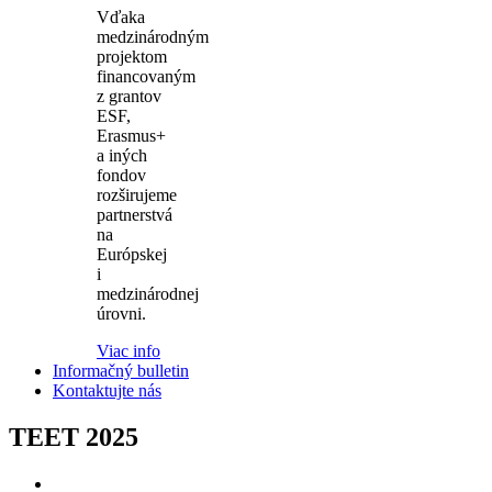
Vďaka
medzinárodným
projektom
financovaným
z grantov
ESF,
Erasmus+
a iných
fondov
rozširujeme
partnerstvá
na
Európskej
i
medzinárodnej
úrovni.
Viac info
Informačný bulletin
Kontaktujte nás
TEET 2025