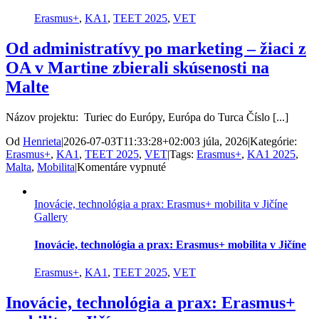
Erasmus+
,
KA1
,
TEET 2025
,
VET
Od administratívy po marketing – žiaci z
OA v Martine zbierali skúsenosti na
Malte
Názov projektu: Turiec do Európy, Európa do Turca Číslo [...]
Od
Henrieta
|
2026-07-03T11:33:28+02:00
3 júla, 2026
|
Kategórie:
Erasmus+
,
KA1
,
TEET 2025
,
VET
|
Tags:
Erasmus+
,
KA1 2025
,
na
Malta
,
Mobilita
|
Komentáre vypnuté
Od
administratívy
Inovácie, technológia a prax: Erasmus+ mobilita v Jičíne
po
Gallery
marketing
–
žiaci
Inovácie, technológia a prax: Erasmus+ mobilita v Jičíne
z
OA
Erasmus+
,
KA1
,
TEET 2025
,
VET
v
Martine
Inovácie, technológia a prax: Erasmus+
zbierali