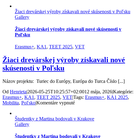
Someliersky
workshop
Žiaci drevárskej výroby získavali nové skúsenosti v Poľsku
s
Gallery
odborníkom
z
Plzne
Žiaci drevárskej výroby získavali nové skúsenosti v
pre
Poľsku
pedagógov
SOŠ
Erasmus+
,
KA1
,
TEET 2025
,
VET
Oas
MT
Žiaci drevárskej výroby získavali nové
skúsenosti v Poľsku
Názov projektu: Turiec do Európy, Európa do Turca Číslo [...]
Od
Henrieta
|
2026-05-25T10:25:57+02:00
12 mája, 2026
|
Kategórie:
Erasmus+
,
KA1
,
TEET 2025
,
VET
|
Tags:
Erasmus+
,
KA1 2025
,
na
Mobilita
,
Poľsko
|
Komentáre vypnuté
Žiaci
drevárskej
Študentky z Martina bodovali v Krakove
výroby
Gallery
získavali
nové
skúsenosti
Študentky z Martina bodovali v Krakove