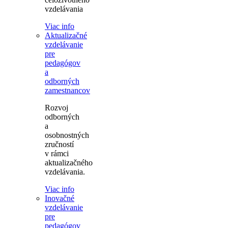
vzdelávania
Viac info
Aktualizačné
vzdelávanie
pre
pedagógov
a
odborných
zamestnancov
Rozvoj
odborných
a
osobnostných
zručností
v rámci
aktualizačného
vzdelávania.
Viac info
Inovačné
vzdelávanie
pre
pedagógov