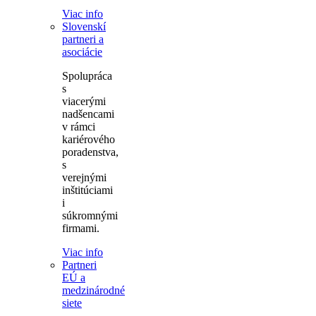
Viac info
Slovenskí
partneri a
asociácie
Spolupráca
s
viacerými
nadšencami
v rámci
kariérového
poradenstva,
s
verejnými
inštitúciami
i
súkromnými
firmami.
Viac info
Partneri
EÚ a
medzinárodné
siete