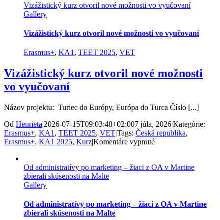
Vizážistický kurz otvoril nové možnosti vo vyučovaní
Gallery
Vizážistický kurz otvoril nové možnosti vo vyučovaní
Erasmus+
,
KA1
,
TEET 2025
,
VET
Vizážistický kurz otvoril nové možnosti
vo vyučovaní
Názov projektu: Turiec do Európy, Európa do Turca Číslo [...]
Od
Henrieta
|
2026-07-15T09:03:48+02:00
7 júla, 2026
|
Kategórie:
Erasmus+
,
KA1
,
TEET 2025
,
VET
|
Tags:
Česká republika
,
na
Erasmus+
,
KA1 2025
,
Kurz
|
Komentáre vypnuté
Vizážistický
kurz
Od administratívy po marketing – žiaci z OA v Martine
otvoril
zbierali skúsenosti na Malte
nové
Gallery
možnosti
vo
vyučovaní
Od administratívy po marketing – žiaci z OA v Martine
zbierali skúsenosti na Malte