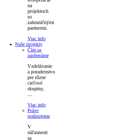
na
projektoch
so
zahraničnými
partnermi.
Viac info
Naše projekty
Čím sa
zaoberáme
Vzdelávanie
a poradenstvo
pre rôzne
cieľové
skupiny,
…
Viac info
Práve
realizujeme
V
súčasnosti
sa