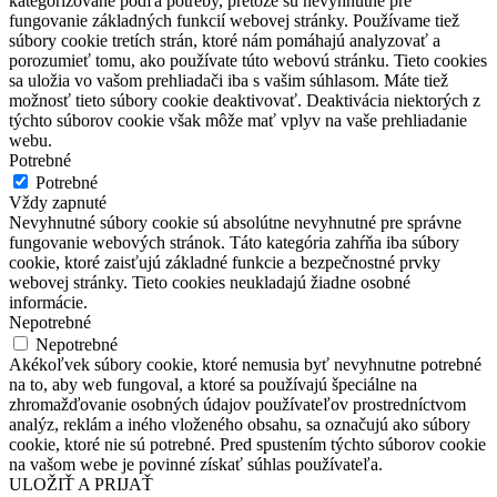
kategorizované podľa potreby, pretože sú nevyhnutné pre
fungovanie základných funkcií webovej stránky. Používame tiež
súbory cookie tretích strán, ktoré nám pomáhajú analyzovať a
porozumieť tomu, ako používate túto webovú stránku. Tieto cookies
sa uložia vo vašom prehliadači iba s vašim súhlasom. Máte tiež
možnosť tieto súbory cookie deaktivovať. Deaktivácia niektorých z
týchto súborov cookie však môže mať vplyv na vaše prehliadanie
webu.
Potrebné
Potrebné
Vždy zapnuté
Nevyhnutné súbory cookie sú absolútne nevyhnutné pre správne
fungovanie webových stránok. Táto kategória zahŕňa iba súbory
cookie, ktoré zaisťujú základné funkcie a bezpečnostné prvky
webovej stránky. Tieto cookies neukladajú žiadne osobné
informácie.
Nepotrebné
Nepotrebné
Akékoľvek súbory cookie, ktoré nemusia byť nevyhnutne potrebné
na to, aby web fungoval, a ktoré sa používajú špeciálne na
zhromažďovanie osobných údajov používateľov prostredníctvom
analýz, reklám a iného vloženého obsahu, sa označujú ako súbory
cookie, ktoré nie sú potrebné. Pred spustením týchto súborov cookie
na vašom webe je povinné získať súhlas používateľa.
ULOŽIŤ A PRIJAŤ