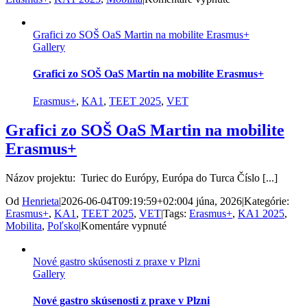
Skúsenosti
z
Grafici zo SOŠ OaS Martin na mobilite Erasmus+
Jičína
Gallery
obohatia
výučbu
ekonomiky
Grafici zo SOŠ OaS Martin na mobilite Erasmus+
Erasmus+
,
KA1
,
TEET 2025
,
VET
Grafici zo SOŠ OaS Martin na mobilite
Erasmus+
Názov projektu: Turiec do Európy, Európa do Turca Číslo [...]
Od
Henrieta
|
2026-06-04T09:19:59+02:00
4 júna, 2026
|
Kategórie:
Erasmus+
,
KA1
,
TEET 2025
,
VET
|
Tags:
Erasmus+
,
KA1 2025
,
na
Mobilita
,
Poľsko
|
Komentáre vypnuté
Grafici
zo
Nové gastro skúsenosti z praxe v Plzni
SOŠ
Gallery
OaS
Martin
na
Nové gastro skúsenosti z praxe v Plzni