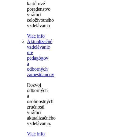
kariérové
poradenstvo
v rámci
celoživotného
vzdelávania
Viac info
Aktualizačné
vzdelávanie
pre
pedagógov
a
odborných
zamestnancov
Rozvoj
odborných
a
osobnostných
zručností
v rámci
aktualizačného
vzdelávania.
Viac info