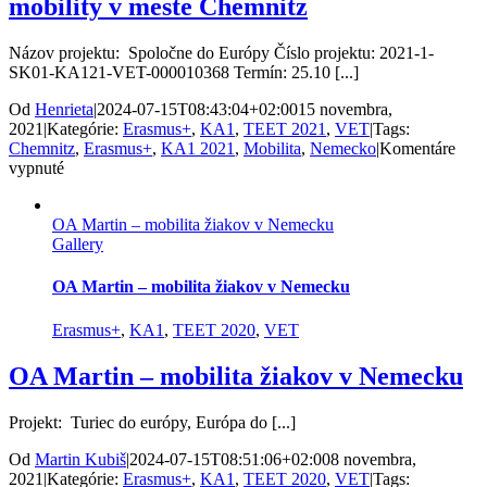
mobility v meste Chemnitz
Nemec
Názov projektu: Spoločne do Európy Číslo projektu: 2021-1-
SK01-KA121-VET-000010368 Termín: 25.10 [...]
Od
Henrieta
|
2024-07-15T08:43:04+02:00
15 novembra,
2021
|
Kategórie:
Erasmus+
,
KA1
,
TEET 2021
,
VET
|
Tags:
Chemnitz
,
Erasmus+
,
KA1 2021
,
Mobilita
,
Nemecko
|
Komentáre
na
vypnuté
Žiaci
zo
OA Martin – mobilita žiakov v Nemecku
Starej
Gallery
Ľubovne
sa
zúčastnili
OA Martin – mobilita žiakov v Nemecku
mobility
v
Erasmus+
,
KA1
,
TEET 2020
,
VET
meste
Chemnitz
OA Martin – mobilita žiakov v Nemecku
Projekt: Turiec do európy, Európa do [...]
Od
Martin Kubiš
|
2024-07-15T08:51:06+02:00
8 novembra,
2021
|
Kategórie:
Erasmus+
,
KA1
,
TEET 2020
,
VET
|
Tags: