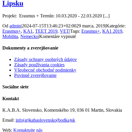
Lipsku
Projekt: Erasmus + Termín: 10.03.2020 - 22.03.2020 [...]
Od
admin
|
2024-07-15T13:46:23+02:00
29 marca, 2019
|
Kategórie:
Erasmus+
,
KA1
,
TEET 2019
,
VET
|
Tags:
Erasmus+
,
KA1 2019
,
na
Mobilita
,
Nemecko
|
Komentáre vypnuté
Dvojtýždňová
prax
Dokumenty a zverejňovanie
žiakov
SPŠT
Zásady ochrany osobných údajov
MT
Zásady používania cookies
v
Všeobecné obchodné podmienky
Lipsku
Povinné zverejňovanie
Sociálne siete
Kontakt
K.A.B.A. Slovensko, Komenského 19, 036 01 Martin, Slovakia
Email:
info(at)kabaslovensko(bodka)sk
Web:
Kontaktujte nás