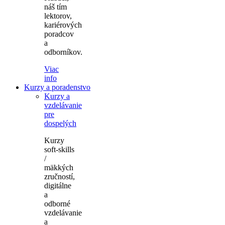
náš tím
lektorov,
kariérových
poradcov
a
odborníkov.
Viac
info
Kurzy a poradenstvo
Kurzy a
vzdelávanie
pre
dospelých
Kurzy
soft-skills
/
mäkkých
zručností,
digitálne
a
odborné
vzdelávanie
a