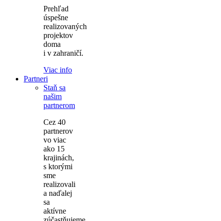
Prehľad
úspešne
realizovaných
projektov
doma
i v zahraničí.
Viac info
Partneri
Staň sa
našim
partnerom
Cez 40
partnerov
vo viac
ako 15
krajinách,
s ktorými
sme
realizovali
a naďalej
sa
aktívne
zúčastňujeme