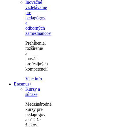
Inovačné
vzdelávanie
pre
pedagógov
a
odborných
zamestnancov
Prehĺbenie,
rozšírenie
a
inovácia
profesijných
kompetencií
Viac info
Erasmus+
Kurzy a
súťaže
Medzinárodné
kurzy pre
pedagógov
a súťaže
žiakov.