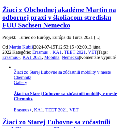
Žiaci z Obchodnej akadéme Martin na
odbornej praxi v školiacom stredisku
FUU Sachsen Nemecko
Projekt: Turiec do Európy, Európa do Turca 2021 [...]
Od
Martin Kubiš
|
2024-07-15T12:53:15+02:00
13 júna,
2022
|
Kategórie:
Erasmus+
,
KA1
,
TEET 2021
,
VET
|
Tags:
na
Erasmus+
,
KA1 2021
,
Mobilita
,
Nemecko
|
Komentáre vypnuté
Žiaci
z
Žiaci zo Starej Ľubovne sa zúčastnili mobility v meste
Obcho
Chemnitz
akadé
Gallery
Martin
na
odborn
Žiaci zo Starej Ľubovne sa zúčastnili mobility v meste
praxi
Chemnitz
v
školia
Erasmus+
,
KA1
,
TEET 2021
,
VET
stredis
FUU
Žiaci zo Starej Ľubovne sa zúčastnili
Sachs