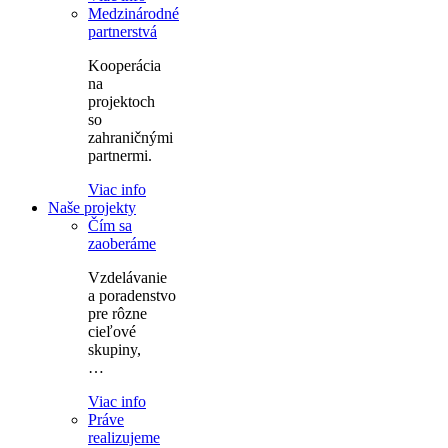
Medzinárodné
partnerstvá
Kooperácia
na
projektoch
so
zahraničnými
partnermi.
Viac info
Naše projekty
Čím sa
zaoberáme
Vzdelávanie
a poradenstvo
pre rôzne
cieľové
skupiny,
…
Viac info
Práve
realizujeme