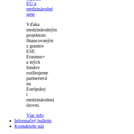
EÚ a
medzinárodné
siete
Vďaka
medzinárodným
projektom
financovaným
z grantov
ESF,
Erasmus+
a iných
fondov
rozširujeme
partnerstvá
na
Európskej
i
medzinárodnej
úrovni.
Viac info
Informačný bulletin
Kontaktujte nás