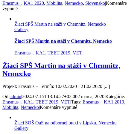
Erasmus+
,
KA1 2020
,
Mobilita
,
Nemecko
,
Slovensko
|
Komentáre
na
vypnuté
OA
Martin
Žiaci SPŠ Martin na stáži v Chemnitz, Nemecko
–
Gallery
mobilita
žiakov
v
Žiaci SPŠ Martin na stáži v Chemnitz, Nemecko
Nemecku
Erasmus+
,
KA1
,
TEET 2019
,
VET
Žiaci SPŠ Martin na stáži v Chemnitz,
Nemecko
Projekt: Erasmus + Termín: 10.02.2020 - 21.02.2020 [...]
Od
admin
|
2024-07-15T13:14:27+02:00
2 marca, 2020
|
Kategórie:
Erasmus+
,
KA1
,
TEET 2019
,
VET
|
Tags:
Erasmus+
,
KA1 2019
,
na
Mobilita
,
Nemecko
|
Komentáre vypnuté
Žiaci
SPŠ
Žiaci SOŠ OaS na odbornej praxi v Lipsku, Nemecku
Martin
Gallery
na
stáži