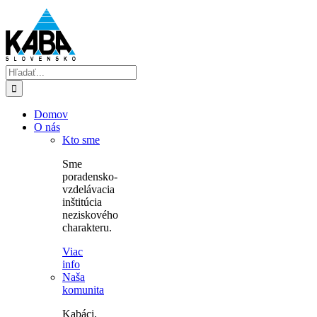
Skip
to
content
Hľadať:
Domov
O nás
Kto sme
Sme
poradensko-
vzdelávacia
inštitúcia
neziskového
charakteru.
Viac
info
Naša
komunita
Kabáci,