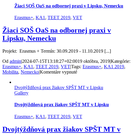
v
Žiaci SOŠ OaS na odbornej praxi v Lipsku, Nemecku
Chemnitz,
Nemecko
Erasmus+
,
KA1
,
TEET 2019
,
VET
Žiaci SOŠ OaS na odbornej praxi v
Lipsku, Nemecku
Projekt: Erasmus + Termín: 30.09.2019 - 11.10.2019 [...]
Od
admin
|
2024-07-15T13:18:27+02:00
19 októbra, 2019
|
Kategórie:
Erasmus+
,
KA1
,
TEET 2019
,
VET
|
Tags:
Erasmus+
,
KA1 2019
,
na
Mobilita
,
Nemecko
|
Komentáre vypnuté
Žiaci
SOŠ
Dvojtýždňová prax žiakov SPŠT MT v Lipsku
OaS
Gallery
na
odbornej
praxi
Dvojtýždňová prax žiakov SPŠT MT v Lipsku
v
Lipsku,
Erasmus+
,
KA1
,
TEET 2019
,
VET
Nemecku
Dvojtýždňová prax žiakov SPŠT MT v