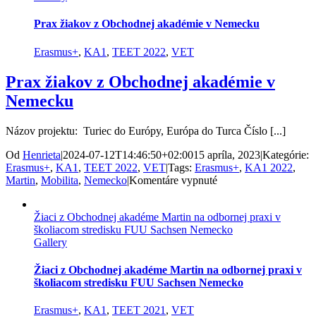
Martine
na
Prax žiakov z Obchodnej akadémie v Nemecku
praxi
v
Erasmus+
,
KA1
,
TEET 2022
,
VET
Chemnitz
Prax žiakov z Obchodnej akadémie v
Nemecku
Názov projektu: Turiec do Európy, Európa do Turca Číslo [...]
Od
Henrieta
|
2024-07-12T14:46:50+02:00
15 apríla, 2023
|
Kategórie:
Erasmus+
,
KA1
,
TEET 2022
,
VET
|
Tags:
Erasmus+
,
KA1 2022
,
na
Martin
,
Mobilita
,
Nemecko
|
Komentáre vypnuté
Prax
žiakov
Žiaci z Obchodnej akadéme Martin na odbornej praxi v
z
školiacom stredisku FUU Sachsen Nemecko
Obchodnej
Gallery
akadémie
v
Nemecku
Žiaci z Obchodnej akadéme Martin na odbornej praxi v
školiacom stredisku FUU Sachsen Nemecko
Erasmus+
,
KA1
,
TEET 2021
,
VET