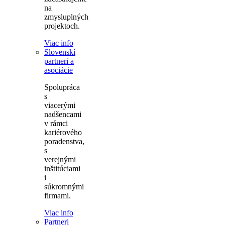
na
zmysluplných
projektoch.
Viac info
Slovenskí
partneri a
asociácie
Spolupráca
s
viacerými
nadšencami
v rámci
kariérového
poradenstva,
s
verejnými
inštitúciami
i
súkromnými
firmami.
Viac info
Partneri