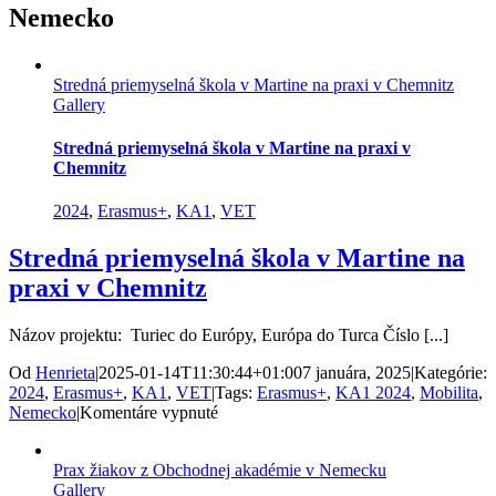
Nemecko
Stredná priemyselná škola v Martine na praxi v Chemnitz
Gallery
Stredná priemyselná škola v Martine na praxi v
Chemnitz
2024
,
Erasmus+
,
KA1
,
VET
Stredná priemyselná škola v Martine na
praxi v Chemnitz
Názov projektu: Turiec do Európy, Európa do Turca Číslo [...]
Od
Henrieta
|
2025-01-14T11:30:44+01:00
7 januára, 2025
|
Kategórie:
2024
,
Erasmus+
,
KA1
,
VET
|
Tags:
Erasmus+
,
KA1 2024
,
Mobilita
,
na
Nemecko
|
Komentáre vypnuté
Stredná
priemyselná
Prax žiakov z Obchodnej akadémie v Nemecku
škola
Gallery
v