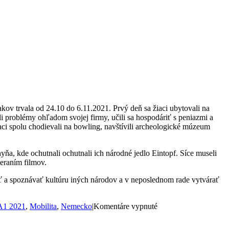
ov trvala od 24.10 do 6.11.2021. Prvý deň sa žiaci ubytovali na
ili problémy ohľadom svojej firmy, učili sa hospodáriť s peniazmi a
aci spolu chodievali na bowling, navštívili archeologické múzeum
yňa, kde ochutnali ochutnali ich národné jedlo Eintopf. Síce museli
zeraním filmov.
ovať a spoznávať kultúru iných národov a v neposlednom rade vytvárať
na
1 2021
,
Mobilita
,
Nemecko
|
Komentáre vypnuté
Žiaci
zo