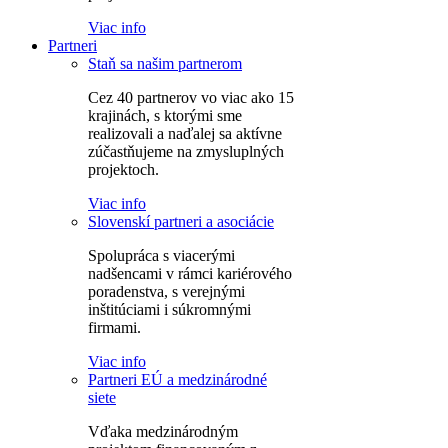
Viac info
Partneri
Staň sa našim partnerom
Cez 40 partnerov vo viac ako 15
krajinách, s ktorými sme
realizovali a naďalej sa aktívne
zúčastňujeme na zmysluplných
projektoch.
Viac info
Slovenskí partneri a asociácie
Spolupráca s viacerými
nadšencami v rámci kariérového
poradenstva, s verejnými
inštitúciami i súkromnými
firmami.
Viac info
Partneri EÚ a medzinárodné
siete
Vďaka medzinárodným