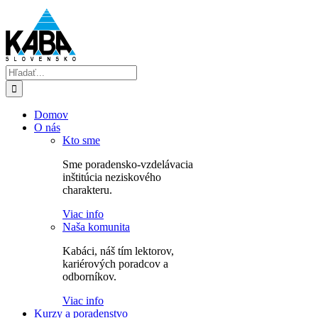
Skip
to
content
Hľadať:
Domov
O nás
Kto sme
Sme poradensko-vzdelávacia
inštitúcia neziskového
charakteru.
Viac info
Naša komunita
Kabáci, náš tím lektorov,
kariérových poradcov a
odborníkov.
Viac info
Kurzy a poradenstvo