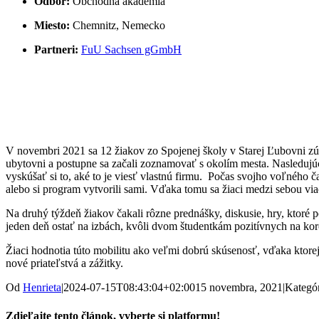
Odbor:
Obchodná akadémia
Miesto:
Chemnitz, Nemecko
Partneri:
FuU Sachsen gGmbH
V novembri 2021 sa 12 žiakov zo Spojenej školy v Starej Ľubovni zúč
ubytovni a postupne sa začali zoznamovať s okolím mesta. Nasledujúce 
vyskúšať si to, aké to je viesť vlastnú firmu. Počas svojho voľného 
alebo si program vytvorili sami. Vďaka tomu sa žiaci medzi sebou viac 
Na druhý týždeň žiakov čakali rôzne prednášky, diskusie, hry, ktoré 
jeden deň ostať na izbách, kvôli dvom študentkám pozitívnych na koro
Žiaci hodnotia túto mobilitu ako veľmi dobrú skúsenosť, vďaka ktorej 
nové priateľstvá a zážitky.
Od
Henrieta
|
2024-07-15T08:43:04+02:00
15 novembra, 2021
|
Kategó
Zdieľajte tento článok, vyberte si platformu!