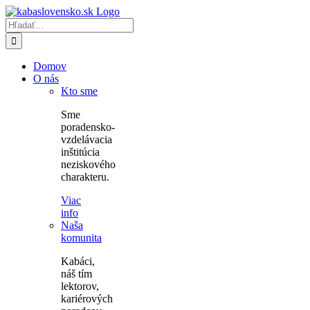
Skip
to
Hľadať:
content
Domov
O nás
Kto sme
Sme
poradensko-
vzdelávacia
inštitúcia
neziskového
charakteru.
Viac
info
Naša
komunita
Kabáci,
náš tím
lektorov,
kariérových