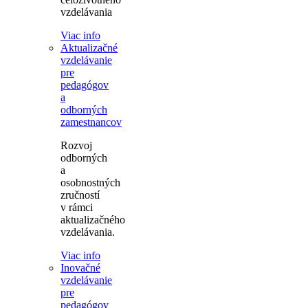
vzdelávania
Viac info
Aktualizačné
vzdelávanie
pre
pedagógov
a
odborných
zamestnancov
Rozvoj
odborných
a
osobnostných
zručností
v rámci
aktualizačného
vzdelávania.
Viac info
Inovačné
vzdelávanie
pre
pedagógov