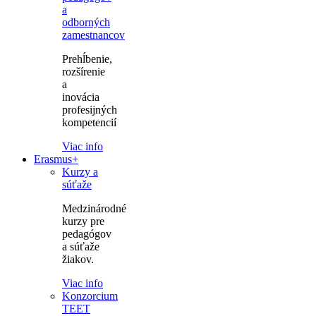
a
odborných
zamestnancov
Prehĺbenie,
rozšírenie
a
inovácia
profesijných
kompetencií
Viac info
Erasmus+
Kurzy a
súťaže
Medzinárodné
kurzy pre
pedagógov
a súťaže
žiakov.
Viac info
Konzorcium
TEET