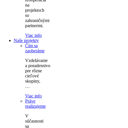
na
projektoch
so
zahraničnými
partnermi.
Viac info
Naše projekty
Čím sa
zaoberáme
Vzdelávanie
a poradenstvo
pre rôzne
cieľové
skupiny,
…
Viac info
Práve
realizujeme
V
súčasnosti
sa