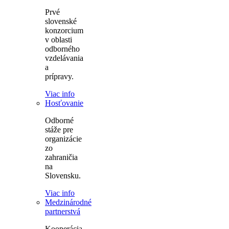
Prvé
slovenské
konzorcium
v oblasti
odborného
vzdelávania
a
prípravy.
Viac info
Hosťovanie
Odborné
stáže pre
organizácie
zo
zahraničia
na
Slovensku.
Viac info
Medzinárodné
partnerstvá
Kooperácia