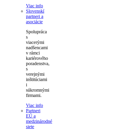
Viac info
Slovenskí
partneri a
asociácie
Spolupráca
s
viacerými
nadšencami
v rámci
kariérového
poradenstva,
s
verejnými
inštitúciami
i
súkromnými
firmami.
Viac info
Partneri
EÚ a
medzinárodné
siete