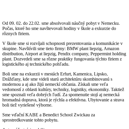
Od 09. 02. do 22.02. sme absolvovali náučný pobyt v Nemecku.
Počas, ktoré ho sme navštevovali hodiny v škole a exkurzie do
rôznych firiem.
V škole sme si rozvíjali schopnosti prezentovania a komunikácie v
skupine. Navštívili sme tieto firmy: BMW plant liepzig, Amazon
distribution, Airport at liepzig, Pendix company, Peppermint holding
plant. Dozvedeli sme sa rôzne praktiky fungovania týchto firiem z
logistického aj technického pohľadu.
Boli sme na exkurzii v mestách Erfurt, Kamenica, Lipsko,
Drážďany, kde sme videli starú architektúru skombinovanú s
modernou a aj ako žijú nemeckí občania. Získali sme veľa
vedomostí z oblasti kultúry, techniky, logistiky, ekonomiky. Taktiež
sme spoznali veľa dobrých ľudí. Za spomenutie stojí aj nemecká
hromadná doprava, ktorá je rýchla a efektívna. Ubytovanie a strava
boli tiež vyriešené výborne.
Sme vďační KABE a Benedict School Zwickau za
sprostredkovanie tohto pobytu.