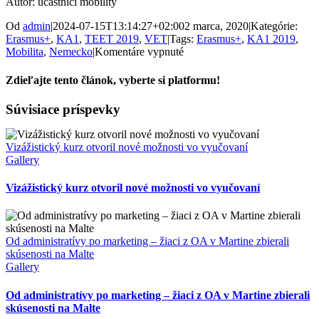
Autor: účastníci mobility
Od
admin
|
2024-07-15T13:14:27+02:00
2 marca, 2020
|
Kategórie:
Erasmus+
,
KA1
,
TEET 2019
,
VET
|
Tags:
Erasmus+
,
KA1 2019
,
na
Mobilita
,
Nemecko
|
Komentáre vypnuté
Žiaci
SPŠ
Zdieľajte tento článok, vyberte si platformu!
Martin
na
Facebook
X
Súvisiace príspevky
stáži
v
Chemnitz,
Vizážistický kurz otvoril nové možnosti vo vyučovaní
Nemecko
Gallery
Vizážistický kurz otvoril nové možnosti vo vyučovaní
Od administratívy po marketing – žiaci z OA v Martine zbierali
skúsenosti na Malte
Gallery
Od administratívy po marketing – žiaci z OA v Martine zbierali
skúsenosti na Malte