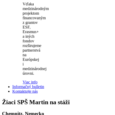
Vďaka
medzinárodným
projektom
financovaným
z grantov
ESF,
Erasmus+
a iných
fondov
rozširujeme
partnerstvá
na
Európskej
i
medzinárodnej
úrovni.
Viac info
Informačný bulletin
Kontaktujte nás
Žiaci SPŠ Martin na stáži
Chemnitz, Nemecko