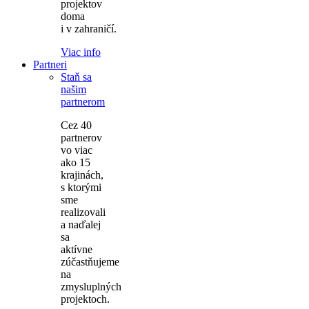
projektov
doma
i v zahraničí.
Viac info
Partneri
Staň sa
našim
partnerom
Cez 40
partnerov
vo viac
ako 15
krajinách,
s ktorými
sme
realizovali
a naďalej
sa
aktívne
zúčastňujeme
na
zmysluplných
projektoch.