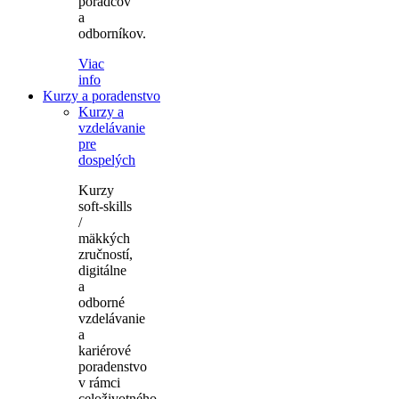
poradcov
a
odborníkov.
Viac
info
Kurzy a poradenstvo
Kurzy a
vzdelávanie
pre
dospelých
Kurzy
soft-skills
/
mäkkých
zručností,
digitálne
a
odborné
vzdelávanie
a
kariérové
poradenstvo
v rámci
celoživotného