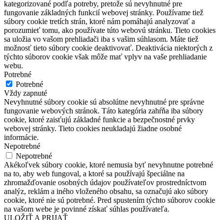
kategorizované podľa potreby, pretože sú nevyhnutné pre
fungovanie základných funkcií webovej stránky. Používame tiež
súbory cookie tretích strán, ktoré nám pomáhajú analyzovať a
porozumieť tomu, ako používate túto webovú stránku. Tieto cookies
sa uložia vo vašom prehliadači iba s vašim súhlasom. Máte tiež
možnosť tieto súbory cookie deaktivovať. Deaktivácia niektorých z
týchto súborov cookie však môže mať vplyv na vaše prehliadanie
webu.
Potrebné
Potrebné
Vždy zapnuté
Nevyhnutné súbory cookie sú absolútne nevyhnutné pre správne
fungovanie webových stránok. Táto kategória zahŕňa iba súbory
cookie, ktoré zaisťujú základné funkcie a bezpečnostné prvky
webovej stránky. Tieto cookies neukladajú žiadne osobné
informácie.
Nepotrebné
Nepotrebné
Akékoľvek súbory cookie, ktoré nemusia byť nevyhnutne potrebné
na to, aby web fungoval, a ktoré sa používajú špeciálne na
zhromažďovanie osobných údajov používateľov prostredníctvom
analýz, reklám a iného vloženého obsahu, sa označujú ako súbory
cookie, ktoré nie sú potrebné. Pred spustením týchto súborov cookie
na vašom webe je povinné získať súhlas používateľa.
ULOŽIŤ A PRIJAŤ