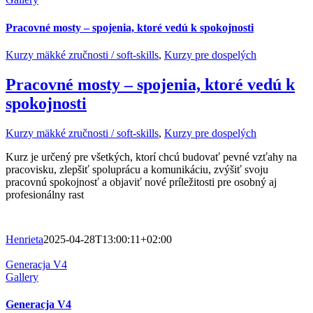
Pracovné mosty – spojenia, ktoré vedú k spokojnosti
Kurzy mäkké zručnosti / soft-skills
,
Kurzy pre dospelých
Pracovné mosty – spojenia, ktoré vedú k
spokojnosti
Kurzy mäkké zručnosti / soft-skills
,
Kurzy pre dospelých
Kurz je určený pre všetkých, ktorí chcú budovať pevné vzťahy na
pracovisku, zlepšiť spoluprácu a komunikáciu, zvýšiť svoju
pracovnú spokojnosť a objaviť nové príležitosti pre osobný aj
profesionálny rast
Henrieta
2025-04-28T13:00:11+02:00
Generacja V4
Gallery
Generacja V4