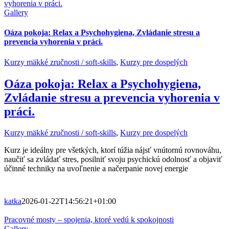
vyhorenia v práci.
Gallery
Oáza pokoja: Relax a Psychohygiena, Zvládanie stresu a
prevencia vyhorenia v práci.
Kurzy mäkké zručnosti / soft-skills
,
Kurzy pre dospelých
Oáza pokoja: Relax a Psychohygiena,
Zvládanie stresu a prevencia vyhorenia v
práci.
Kurzy mäkké zručnosti / soft-skills
,
Kurzy pre dospelých
Kurz je ideálny pre všetkých, ktorí túžia nájsť vnútornú rovnováhu,
naučiť sa zvládať stres, posilniť svoju psychickú odolnosť a objaviť
účinné techniky na uvoľnenie a načerpanie novej energie
katka
2026-01-22T14:56:21+01:00
Pracovné mosty – spojenia, ktoré vedú k spokojnosti
Gallery