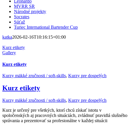
Leonardo
MVRR SR
Národné projekty
Socrates
Súťaž
Turiec International Bartender Cup
katka
2026-02-16T10:16:15+01:00
Kurz etikety
Gallery
Kurz etikety
Kurzy mäkké zručnosti / soft-skills
,
Kurzy pre dospelých
Kurz etikety
Kurzy mäkké zručnosti / soft-skills
,
Kurzy pre dospelých
Kurz je určený pre všetkých, ktorí chcú získať istotu v
spoločenských aj pracovných situáciách, zvládnuť pravidlá slušného
správania a prezentovať sa profesionálne v každej situácii