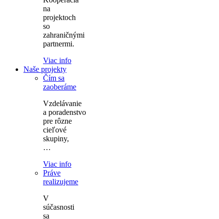
na
projektoch
so
zahraničnými
partnermi.
Viac info
Naše projekty
Čím sa
zaoberáme
Vzdelávanie
a poradenstvo
pre rôzne
cieľové
skupiny,
…
Viac info
Práve
realizujeme
V
súčasnosti
sa