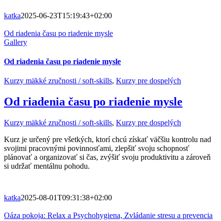
katka
2025-06-23T15:19:43+02:00
Od riadenia času po riadenie mysle
Gallery
Od riadenia času po riadenie mysle
Kurzy mäkké zručnosti / soft-skills
,
Kurzy pre dospelých
Od riadenia času po riadenie mysle
Kurzy mäkké zručnosti / soft-skills
,
Kurzy pre dospelých
Kurz je určený pre všetkých, ktorí chcú získať väčšiu kontrolu nad
svojimi pracovnými povinnosťami, zlepšiť svoju schopnosť
plánovať a organizovať si čas, zvýšiť svoju produktivitu a zároveň
si udržať mentálnu pohodu.
katka
2025-08-01T09:31:38+02:00
Oáza pokoja: Relax a Psychohygiena, Zvládanie stresu a prevencia