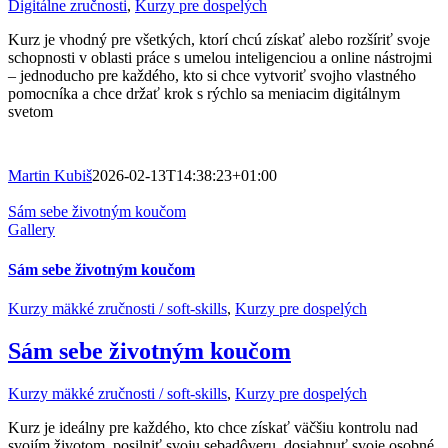
Digitálne zručnosti
,
Kurzy pre dospelých
Kurz je vhodný pre všetkých, ktorí chcú získať alebo rozšíriť svoje
schopnosti v oblasti práce s umelou inteligenciou a online nástrojmi
– jednoducho pre každého, kto si chce vytvoriť svojho vlastného
pomocníka a chce držať krok s rýchlo sa meniacim digitálnym
svetom
Martin Kubiš
2026-02-13T14:38:23+01:00
Sám sebe životným koučom
Gallery
Sám sebe životným koučom
Kurzy mäkké zručnosti / soft-skills
,
Kurzy pre dospelých
Sám sebe životným koučom
Kurzy mäkké zručnosti / soft-skills
,
Kurzy pre dospelých
Kurz je ideálny pre každého, kto chce získať väčšiu kontrolu nad
svojím životom, posilniť svoju sebadôveru, dosiahnuť svoje osobné