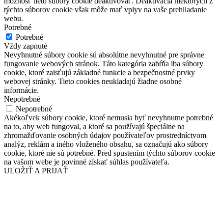
možnosť tieto súbory cookie deaktivovať. Deaktivácia niektorých z
týchto súborov cookie však môže mať vplyv na vaše prehliadanie
webu.
Potrebné
Potrebné
Vždy zapnuté
Nevyhnutné súbory cookie sú absolútne nevyhnutné pre správne
fungovanie webových stránok. Táto kategória zahŕňa iba súbory
cookie, ktoré zaisťujú základné funkcie a bezpečnostné prvky
webovej stránky. Tieto cookies neukladajú žiadne osobné
informácie.
Nepotrebné
Nepotrebné
Akékoľvek súbory cookie, ktoré nemusia byť nevyhnutne potrebné
na to, aby web fungoval, a ktoré sa používajú špeciálne na
zhromažďovanie osobných údajov používateľov prostredníctvom
analýz, reklám a iného vloženého obsahu, sa označujú ako súbory
cookie, ktoré nie sú potrebné. Pred spustením týchto súborov cookie
na vašom webe je povinné získať súhlas používateľa.
ULOŽIŤ A PRIJAŤ