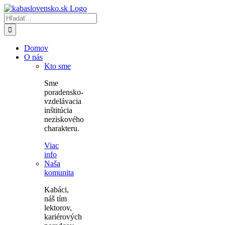
Skip
to
Hľadať:
content
Domov
O nás
Kto sme
Sme
poradensko-
vzdelávacia
inštitúcia
neziskového
charakteru.
Viac
info
Naša
komunita
Kabáci,
náš tím
lektorov,
kariérových