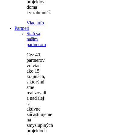
projektov
doma
i v zahraničí.
Viac info
Partneri
Staň sa
našim
partnerom
Cez 40
partnerov
vo viac
ako 15
krajinách,
s ktorými
sme
realizovali
a naďalej
sa
aktívne
zúčastňujeme
na
zmysluplných
projektoch.