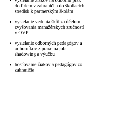
vysielanie žiakov na odbornú prax
do firiem v zahraničí a do školiacich
stredísk k partnerským školám
vysielanie vedenia škôl za účelom
zvyšovania manažérskych zručností
v OVP
vysielanie odborných pedagógov a
odborníkov z praxe na job
shadowing a výučbu
hosťovanie žiakov a pedagógov zo
zahraničia
Charta OVP
Toto ocenenie
získavajú najlepší
realizátori projektov.
V tomto sme
európskou raritou,
lebo sme jediné