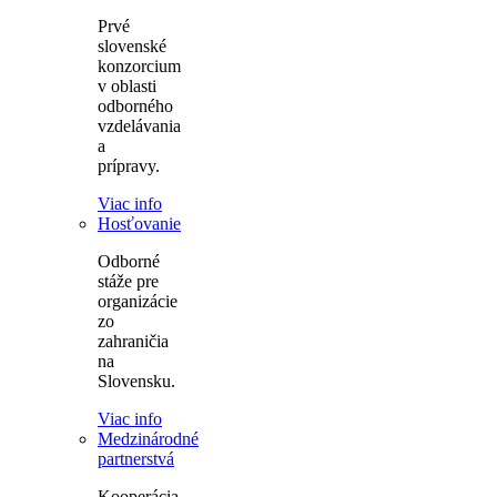
Prvé
slovenské
konzorcium
v oblasti
odborného
vzdelávania
a
prípravy.
Viac info
Hosťovanie
Odborné
stáže pre
organizácie
zo
zahraničia
na
Slovensku.
Viac info
Medzinárodné
partnerstvá
Kooperácia