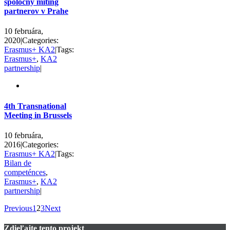
spoločný míting
partnerov v Prahe
10 februára,
2020
|
Categories:
Erasmus+ KA2
|
Tags:
Erasmus+
,
KA2
partnership
|
4th Transnational
Meeting in Brussels
10 februára,
2016
|
Categories:
Erasmus+ KA2
|
Tags:
Bilan de
competénces
,
Erasmus+
,
KA2
partnership
|
Previous
1
2
3
Next
Zdieľajte tento projekt