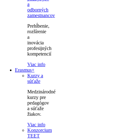
a
odborných
zamestnancov
Prehĺbenie,
rozšírenie
a
inovácia
profesijných
kompetencií
Viac info
Erasmus+
Kurzy a
súťaže
Medzinárodné
kurzy pre
pedagógov
a súťaže
žiakov.
Viac info
Konzorcium
TEET