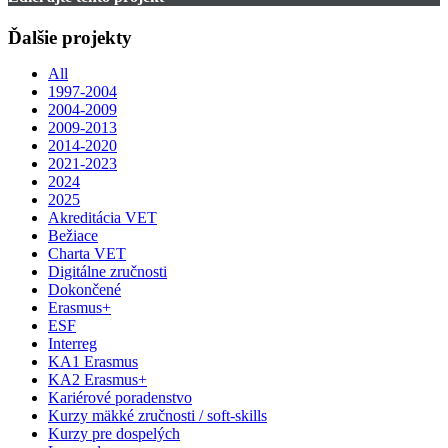
Ďalšie projekty
All
1997-2004
2004-2009
2009-2013
2014-2020
2021-2023
2024
2025
Akreditácia VET
Bežiace
Charta VET
Digitálne zručnosti
Dokončené
Erasmus+
ESF
Interreg
KA1 Erasmus
KA2 Erasmus+
Kariérové poradenstvo
Kurzy mäkké zručnosti / soft-skills
Kurzy pre dospelých