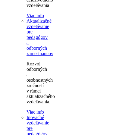
vzdelávania
Viac info
Aktualizačné
vzdelávanie
pre
pedagógov
a
odborných
zamestnancov
Rozvoj
odborných
a
osobnostných
zručností
v rámci
aktualizačného
vzdelávania.
Viac info
Inovačné
vzdelávanie
pre
pedagógov