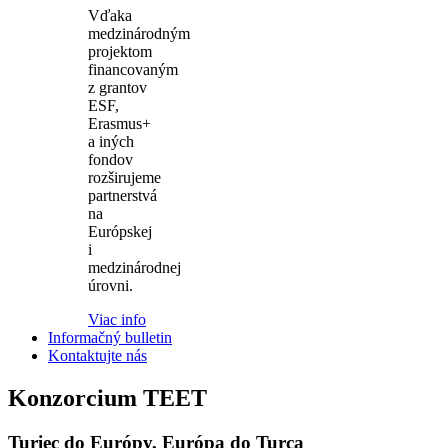
Vďaka
medzinárodným
projektom
financovaným
z grantov
ESF,
Erasmus+
a iných
fondov
rozširujeme
partnerstvá
na
Európskej
i
medzinárodnej
úrovni.
Viac info
Informačný bulletin
Kontaktujte nás
Konzorcium TEET
Turiec do Európy, Európa do Turca