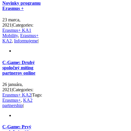
Novinky programu
Erasmus +
23 marca,
2021
|
Categories:
Erasmus+ KA1
Mobility
,
Erasmus+
KA2
,
Informujeme
|
C-Game: Druhý
spoločný míting
partnerov online
26 januára,
2021
|
Categories:
Erasmus+ KA2
|
Tags:
Erasmus+
,
KA2
partnership
|
C-Game: Prvý