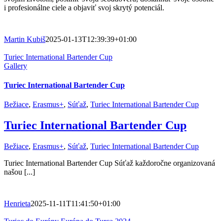
i profesionálne ciele a objaviť svoj skrytý potenciál.
Martin Kubiš
2025-01-13T12:39:39+01:00
Turiec International Bartender Cup
Gallery
Turiec International Bartender Cup
Bežiace
,
Erasmus+
,
Súťaž
,
Turiec International Bartender Cup
Turiec International Bartender Cup
Bežiace
,
Erasmus+
,
Súťaž
,
Turiec International Bartender Cup
Turiec International Bartender Cup Súťaž každoročne organizovaná
našou [...]
Henrieta
2025-11-11T11:41:50+01:00