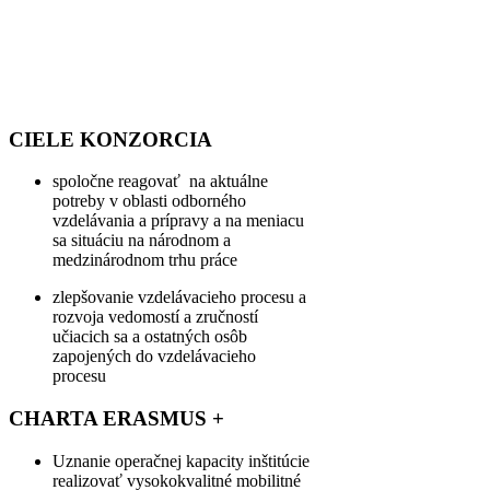
konzorcium v celej
Európe, ktoré je
držiteľom charty.
CIELE KONZORCIA
spoločne reagovať na aktuálne
potreby v oblasti odborného
vzdelávania a prípravy a na meniacu
sa situáciu na národnom a
medzinárodnom trhu práce
zlepšovanie vzdelávacieho procesu a
rozvoja vedomostí a zručností
učiacich sa a ostatných osôb
zapojených do vzdelávacieho
procesu
CHARTA ERASMUS +
Uznanie operačnej kapacity inštitúcie
realizovať vysokokvalitné mobilitné