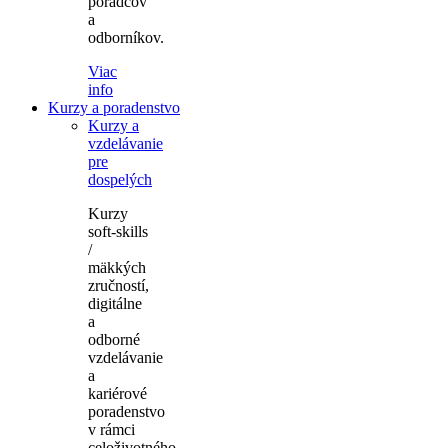
poradcov
a
odborníkov.
Viac
info
Kurzy a poradenstvo
Kurzy a
vzdelávanie
pre
dospelých
Kurzy
soft-skills
/
mäkkých
zručností,
digitálne
a
odborné
vzdelávanie
a
kariérové
poradenstvo
v rámci
celoživotného