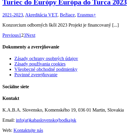
Turiec do Európy Európa do Turca 2023
2021-2023
,
Akreditácia VET
,
Bežiace
,
Erasmus+
Konzorcium odborných škôl 2023 Projekt je financovaný [...]
Previous
1
2
3
Next
Dokumenty a zverejňovanie
Zásady ochrany osobných údajov
Zásady používania cookies
Všeobecné obchodné podmienky
Povinné zverejňovanie
Sociálne siete
Kontakt
K.A.B.A. Slovensko, Komenského 19, 036 01 Martin, Slovakia
Email:
info(at)kabaslovensko(bodka)sk
Web:
Kontaktujte nás