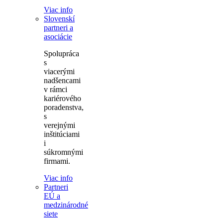
Viac info
Slovenskí
partneri a
asociácie
Spolupráca
s
viacerými
nadšencami
v rámci
kariérového
poradenstva,
s
verejnými
inštitúciami
i
súkromnými
firmami.
Viac info
Partneri
EÚ a
medzinárodné
siete