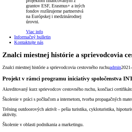
projektom financovaným z
grantov ESF, Erasmus+ a iných
fondov rozširujeme partnerstvá
na Európskej i medzinárodnej
úrovni.
Viac info
Informačný bulletin
Kontaktujte nás
Znalci miestnej histórie a sprievodcovia c
Znalci miestnej histórie a sprievodcovia cestovného ruchu
admin
2021-
Projekt v rámci programu iniciatívy spoločenstva 
Akreditovaný kurz sprievodcov cestovného ruchu, končiaci certifikát
Školenie v práci s počítačom a internetom, tvorba propagačných mater
Tréning outdoorových aktivít – pešia turistika, cykloturistika, hipoturi
aktivity.
Školenie v oblasti podnikania a marketingu.