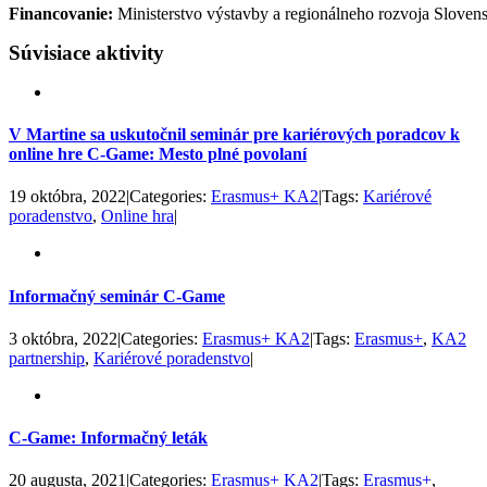
Financovanie:
Ministerstvo výstavby a regionálneho rozvoja Slovens
Súvisiace aktivity
V Martine sa uskutočnil seminár pre kariérových poradcov k
online hre C-Game: Mesto plné povolaní
19 októbra, 2022
|
Categories:
Erasmus+ KA2
|
Tags:
Kariérové
poradenstvo
,
Online hra
|
Informačný seminár C-Game
3 októbra, 2022
|
Categories:
Erasmus+ KA2
|
Tags:
Erasmus+
,
KA2
partnership
,
Kariérové poradenstvo
|
C-Game: Informačný leták
20 augusta, 2021
|
Categories:
Erasmus+ KA2
|
Tags:
Erasmus+
,