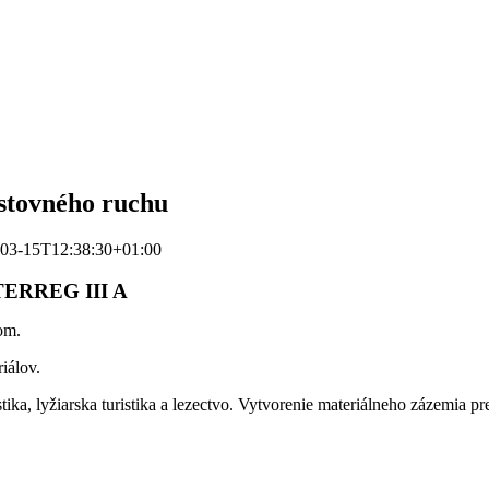
estovného ruchu
03-15T12:38:30+01:00
INTERREG III A
om.
iálov.
stika, lyžiarska turistika a lezectvo. Vytvorenie materiálneho zázemia pre