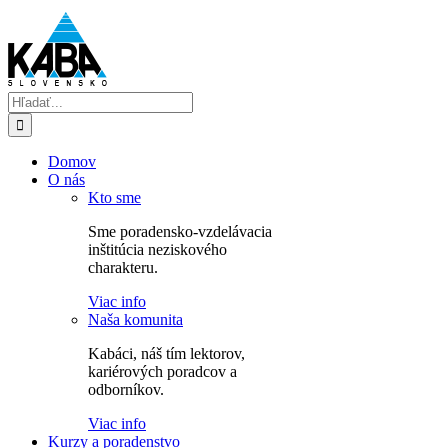
Skip
to
content
Hľadať:
Domov
O nás
Kto sme
Sme poradensko-vzdelávacia
inštitúcia neziskového
charakteru.
Viac info
Naša komunita
Kabáci, náš tím lektorov,
kariérových poradcov a
odborníkov.
Viac info
Kurzy a poradenstvo