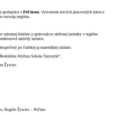
j spolupráce s
Poľskom
. Vytvorenie nových pracovných miest a
o rozvoja regiónu.
iestnej histórie a sprievodcov aktívnej turistiky v regióne
utdoorové aktivity turistov.
ezpečený po ľudskej aj materiálnej stránke.
 „Beskidzka Wyžsza Szkola Turystyki“.
ónu Žywiec.
ice, Región Žywiec – Poľsko