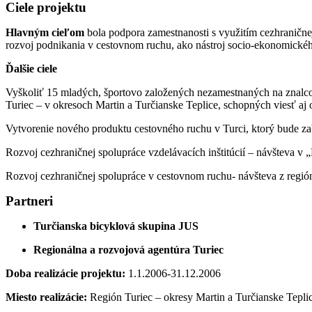
Ciele projektu
Hlavným cieľom
bola podpora zamestnanosti s využitím cezhranične
rozvoj podnikania v cestovnom ruchu, ako nástroj socio-ekonomickéh
Ďalšie ciele
Vyškoliť 15 mladých, športovo založených nezamestnaných na znalcov m
Turiec – v okresoch Martin a Turčianske Teplice, schopných viesť aj o
Vytvorenie nového produktu cestovného ruchu v Turci, ktorý bude zab
Rozvoj cezhraničnej spolupráce vzdelávacích inštitúcií – návšteva v
Rozvoj cezhraničnej spolupráce v cestovnom ruchu- návšteva z regi
Partneri
Turčianska bicyklová skupina JUS
Regionálna a rozvojová agentúra Turiec
Doba realizácie projektu:
1.1.2006-31.12.2006
Miesto realizácie:
Región Turiec – okresy Martin a Turčianske Tepl