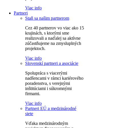
Viac info
Partneri
Staň sa našim partnerom
Cez 40 partnerov vo viac ako 15
krajinách, s ktorými sme
realizovali a naďalej sa aktívne
zúčastňujeme na zmysluplných
projektoch.
Viac info
Slovenskí partneri a asociácie
Spolupráca s viacerými
nadšencami v rámci kariérového
poradenstva, s verejnými
inštitúciami i súkromnými
firmami.
Viac info
Partneri EÚ a medzinárodné
siete
Vďaka medzinárodným