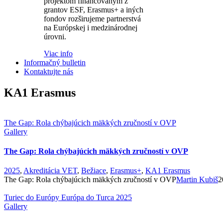
projektom financovaným z
grantov ESF, Erasmus+ a iných
fondov rozširujeme partnerstvá
na Európskej i medzinárodnej
úrovni.
Viac info
Informačný bulletin
Kontaktujte nás
KA1 Erasmus
The Gap: Rola chýbajúcich mäkkých zručností v OVP
Gallery
The Gap: Rola chýbajúcich mäkkých zručností v OVP
2025
,
Akreditácia VET
,
Bežiace
,
Erasmus+
,
KA1 Erasmus
The Gap: Rola chýbajúcich mäkkých zručností v OVP
Martin Kubiš
2
Turiec do Európy Európa do Turca 2025
Gallery