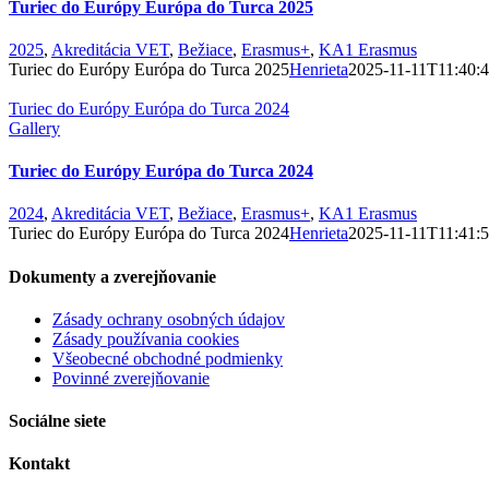
Turiec do Európy Európa do Turca 2025
2025
,
Akreditácia VET
,
Bežiace
,
Erasmus+
,
KA1 Erasmus
Turiec do Európy Európa do Turca 2025
Henrieta
2025-11-11T11:40:
Turiec do Európy Európa do Turca 2024
Gallery
Turiec do Európy Európa do Turca 2024
2024
,
Akreditácia VET
,
Bežiace
,
Erasmus+
,
KA1 Erasmus
Turiec do Európy Európa do Turca 2024
Henrieta
2025-11-11T11:41:
Dokumenty a zverejňovanie
Zásady ochrany osobných údajov
Zásady používania cookies
Všeobecné obchodné podmienky
Povinné zverejňovanie
Sociálne siete
Kontakt