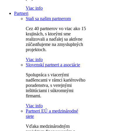
Viac info
Partneri
Staň sa našim partnerom
Cez 40 partnerov vo viac ako 15
krajinách, s ktorými sme
realizovali a naďalej sa aktívne
zúčastňujeme na zmysluplných
projektoch.
Viac info
Slovenskí partneri a asociácie
Spolupráca s viacerými
nadšencami v rámci kariérového
poradenstva, s verejnými
inštitúciami i súkromnými
firmami.
Viac info
Partneri EÚ a medzinárodné
siete
Vďaka medzinárodným