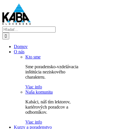
Skip
to
content
Hľadať:
Domov
O nás
Kto sme
Sme poradensko-vzdelávacia
inštitúcia neziskového
charakteru.
Viac info
Naša komunita
Kabáci, náš tím lektorov,
kariérových poradcov a
odborníkov.
Viac info
Kurzy a poradenstvo