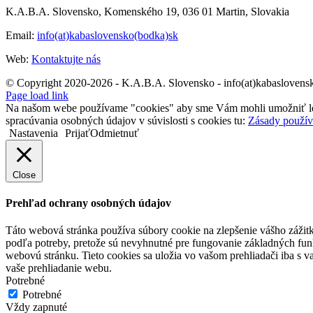
K.A.B.A. Slovensko, Komenského 19, 036 01 Martin, Slovakia
Email:
info(at)kabaslovensko(bodka)sk
Web:
Kontaktujte nás
© Copyright 2020-2026 - K.A.B.A. Slovensko - info(at)kabaslovens
Page load link
Na našom webe používame "cookies" aby sme Vám mohli umožniť lepšie
spracúvania osobných údajov v súvislosti s cookies tu:
Zásady použív
Nastavenia
Prijať
Odmietnuť
Close
Prehľad ochrany osobných údajov
Táto webová stránka používa súbory cookie na zlepšenie vášho zážitk
podľa potreby, pretože sú nevyhnutné pre fungovanie základných funk
webovú stránku. Tieto cookies sa uložia vo vašom prehliadači iba s 
vaše prehliadanie webu.
Potrebné
Potrebné
Vždy zapnuté