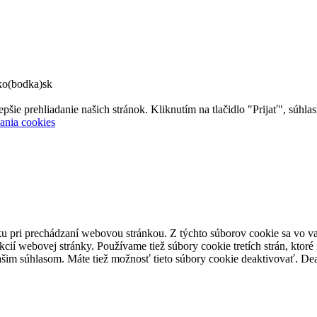
ko(bodka)sk
 prehliadanie našich stránok. Kliknutím na tlačidlo "Prijať", súhlas
ania cookies
u pri prechádzaní webovou stránkou. Z týchto súborov cookie sa vo va
cií webovej stránky. Používame tiež súbory cookie tretích strán, kto
vašim súhlasom. Máte tiež možnosť tieto súbory cookie deaktivovať. D