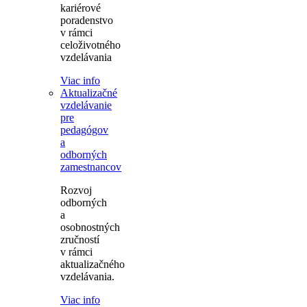
kariérové
poradenstvo
v rámci
celoživotného
vzdelávania
Viac info
Aktualizačné
vzdelávanie
pre
pedagógov
a
odborných
zamestnancov
Rozvoj
odborných
a
osobnostných
zručností
v rámci
aktualizačného
vzdelávania.
Viac info