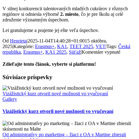
V silnej konkurencii talentovaných mladých cukrárov z rôznych
regiónov si odniesla výborné
2. miesto
, čo je pre školu aj celé
združenie významným úspechom.
Lei gratulujeme a prajeme jej ešte veľa úspechov.
Od
Henrieta
|
2025-11-04T14:40:28+01:00
15 októbra,
2025
|
Kategórie:
Erasmus+
,
KA1
,
TEET 2025
,
VET
|
Tags:
Česká
na
republika
,
Erasmus+
,
KA1 2025
,
Súťaž
|
Komentáre vypnuté
Žiačka
zo
Zdieľajte tento článok, vyberte si platformu!
SOŠ
OaS
Facebook
X
Súvisiace príspevky
v
Martine
opäť
Vizážistický kurz otvoril nové možnosti vo vyučovaní
bodovala
Gallery
Vizážistický kurz otvoril nové možnosti vo vyučovaní
Od administratívy po marketing – žiaci z OA v Martine zbierali