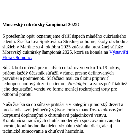
Moravský cukrársky šampionát 2025!
S potešením opäť oznamujeme ďalší úspech mladého cukrárskeho
talentu. Žiačka Lea Špirková zo Strednej odbornej školy obchodu a
služieb v Martine sa 4. októbra 2025 zúčastnila prestížnej súťaže
Moravský cukrársky šampionát 2025, ktorá sa konala na
Výstavišti
Flora Olomouc.
Súťaž bola určená pre mladých cukrárov vo veku 15-19 rokov,
pričom každý účastník súťažil v rámci presne definovaných
pravidiel a podmienok. Súťažiaci mali za úlohu pripraviť
jednoposchodový dezert na tému
„Nostalgia“
a zabezpečiť taktiež
jeho degustačnú verziu vo forme menšej rozkrojenej torty pre
odbornú porotu.
Naša žiačka sa do súťaže prihlásila v kategórii juniorský dezert a
predstavila svoj jedinečný výtvor: tortu s mandľovo-kokosovými
korpusmi doplnenými o chrumkavú palacinkovú vrstvu.
Kombinácia tradičných chutí s moderným spracovaním zaujala
porotu, ktorá hodnotila nielen vizuálnu stránku diela, ale aj
technické spracovanie a chuťovú harmóniu.