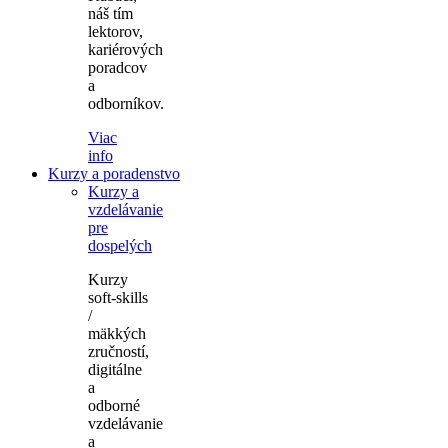
náš tím
lektorov,
kariérových
poradcov
a
odborníkov.
Viac
info
Kurzy a poradenstvo
Kurzy a
vzdelávanie
pre
dospelých
Kurzy
soft-skills
/
mäkkých
zručností,
digitálne
a
odborné
vzdelávanie
a