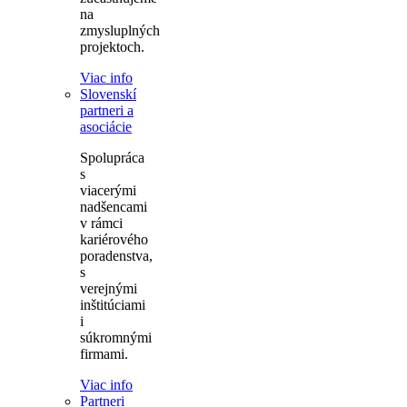
na
zmysluplných
projektoch.
Viac info
Slovenskí
partneri a
asociácie
Spolupráca
s
viacerými
nadšencami
v rámci
kariérového
poradenstva,
s
verejnými
inštitúciami
i
súkromnými
firmami.
Viac info
Partneri