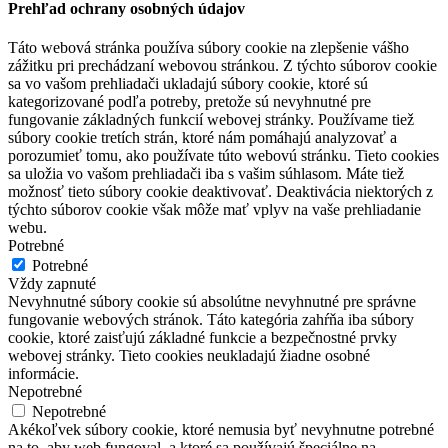
Prehľad ochrany osobných údajov
Táto webová stránka používa súbory cookie na zlepšenie vášho
zážitku pri prechádzaní webovou stránkou. Z týchto súborov cookie
sa vo vašom prehliadači ukladajú súbory cookie, ktoré sú
kategorizované podľa potreby, pretože sú nevyhnutné pre
fungovanie základných funkcií webovej stránky. Používame tiež
súbory cookie tretích strán, ktoré nám pomáhajú analyzovať a
porozumieť tomu, ako používate túto webovú stránku. Tieto cookies
sa uložia vo vašom prehliadači iba s vašim súhlasom. Máte tiež
možnosť tieto súbory cookie deaktivovať. Deaktivácia niektorých z
týchto súborov cookie však môže mať vplyv na vaše prehliadanie
webu.
Potrebné
Potrebné
Vždy zapnuté
Nevyhnutné súbory cookie sú absolútne nevyhnutné pre správne
fungovanie webových stránok. Táto kategória zahŕňa iba súbory
cookie, ktoré zaisťujú základné funkcie a bezpečnostné prvky
webovej stránky. Tieto cookies neukladajú žiadne osobné
informácie.
Nepotrebné
Nepotrebné
Akékoľvek súbory cookie, ktoré nemusia byť nevyhnutne potrebné
na to, aby web fungoval, a ktoré sa používajú špeciálne na