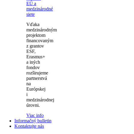
EÚ a
medzinárodné
siete
Vďaka
medzinárodným
projektom
financovaným
z grantov
ESF,
Erasmus+
a iných
fondov
rozširujeme
partnerstvá
na
Európskej
i
medzinárodnej
úrovni.
Viac info
Informačný bulletin
Kontaktujte nás