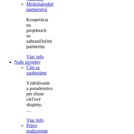
Medzinárodné
partnerstvá
Kooperácia
na
projektoch
so
zahraničnými
partnermi.
Viac info
Naše projekty
Čím sa
zaoberáme
Vzdelávanie
a poradenstvo
pre rôzne
cieľové
skupiny,
…
Viac info
Práve
realizujeme