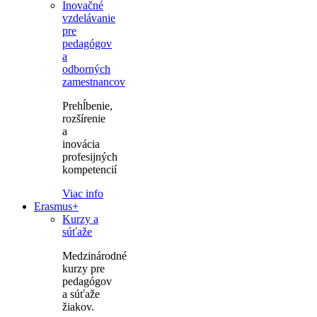
Inovačné
vzdelávanie
pre
pedagógov
a
odborných
zamestnancov
Prehĺbenie,
rozšírenie
a
inovácia
profesijných
kompetencií
Viac info
Erasmus+
Kurzy a
súťaže
Medzinárodné
kurzy pre
pedagógov
a súťaže
žiakov.