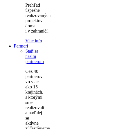
Prehľad
úspešne
realizovaných
projektov
doma
i v zahraničí.
Viac info
Partneri
Staň sa
našim
partnerom
Cez 40
partnerov
vo viac
ako 15
krajinách,
s ktorými
sme
realizovali
a naďalej
sa
aktívne
zúčastňujeme