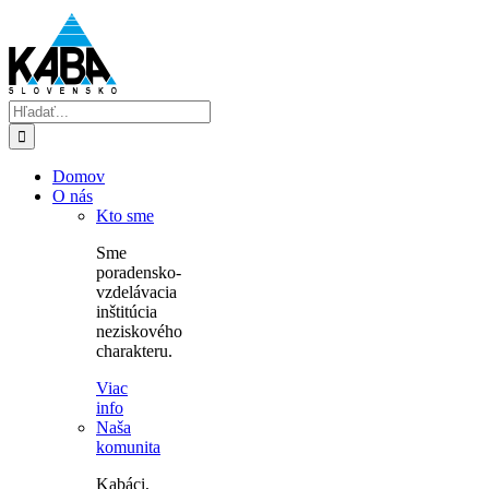
Skip
to
content
Hľadať:
Domov
O nás
Kto sme
Sme
poradensko-
vzdelávacia
inštitúcia
neziskového
charakteru.
Viac
info
Naša
komunita
Kabáci,