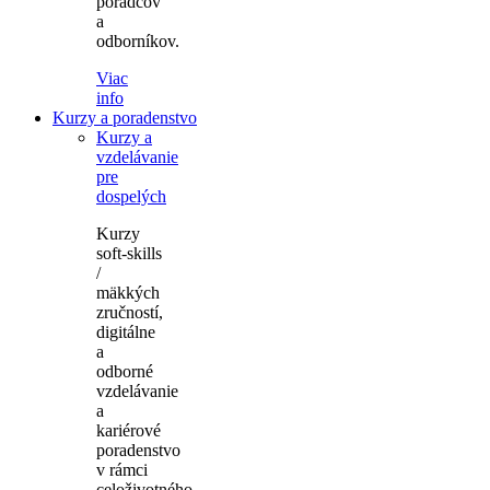
poradcov
a
odborníkov.
Viac
info
Kurzy a poradenstvo
Kurzy a
vzdelávanie
pre
dospelých
Kurzy
soft-skills
/
mäkkých
zručností,
digitálne
a
odborné
vzdelávanie
a
kariérové
poradenstvo
v rámci
celoživotného