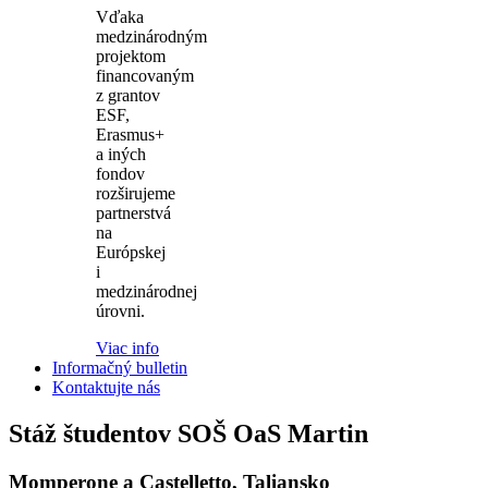
Vďaka
medzinárodným
projektom
financovaným
z grantov
ESF,
Erasmus+
a iných
fondov
rozširujeme
partnerstvá
na
Európskej
i
medzinárodnej
úrovni.
Viac info
Informačný bulletin
Kontaktujte nás
Stáž študentov SOŠ OaS Martin
Momperone a Castelletto, Taliansko