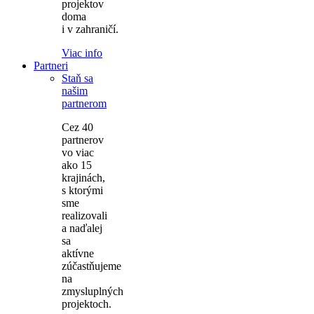
projektov
doma
i v zahraničí.
Viac info
Partneri
Staň sa
našim
partnerom
Cez 40
partnerov
vo viac
ako 15
krajinách,
s ktorými
sme
realizovali
a naďalej
sa
aktívne
zúčastňujeme
na
zmysluplných
projektoch.