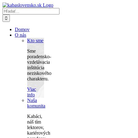
Skip
to
Hľadať:
content
Domov
O nás
Kto sme
Sme
poradensko-
vzdelávacia
inštitúcia
neziskového
charakteru.
Viac
info
Naša
komunita
Kabáci,
náš tím
lektorov,
kariérových