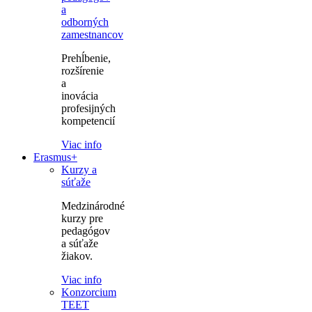
a
odborných
zamestnancov
Prehĺbenie,
rozšírenie
a
inovácia
profesijných
kompetencií
Viac info
Erasmus+
Kurzy a
súťaže
Medzinárodné
kurzy pre
pedagógov
a súťaže
žiakov.
Viac info
Konzorcium
TEET