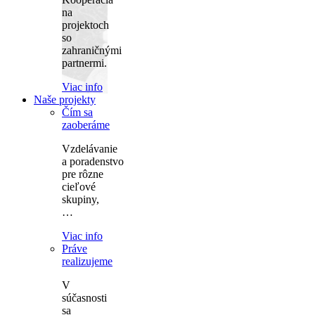
na
projektoch
so
zahraničnými
partnermi.
Viac info
Naše projekty
Čím sa
zaoberáme
Vzdelávanie
a poradenstvo
pre rôzne
cieľové
skupiny,
…
Viac info
Práve
realizujeme
V
súčasnosti
sa