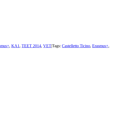
smus+
,
KA1
,
TEET 2014
,
VET
|
Tags:
Castelletto Ticino
,
Erasmus+
,