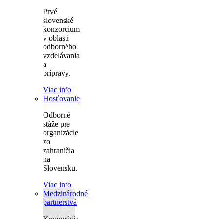
Prvé
slovenské
konzorcium
v oblasti
odborného
vzdelávania
a
prípravy.
Viac info
Hosťovanie
Odborné
stáže pre
organizácie
zo
zahraničia
na
Slovensku.
Viac info
Medzinárodné
partnerstvá
Kooperácia