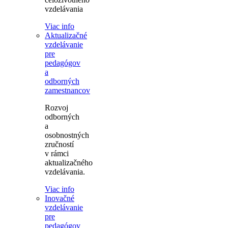
vzdelávania
Viac info
Aktualizačné
vzdelávanie
pre
pedagógov
a
odborných
zamestnancov
Rozvoj
odborných
a
osobnostných
zručností
v rámci
aktualizačného
vzdelávania.
Viac info
Inovačné
vzdelávanie
pre
pedagógov