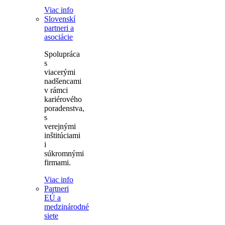
Viac info
Slovenskí
partneri a
asociácie
Spolupráca
s
viacerými
nadšencami
v rámci
kariérového
poradenstva,
s
verejnými
inštitúciami
i
súkromnými
firmami.
Viac info
Partneri
EÚ a
medzinárodné
siete