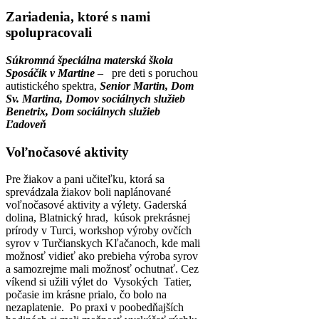
Zariadenia, ktoré s nami
spolupracovali
Súkromná špeciálna materská škola
Sposáčik v Martine
– pre deti s poruchou
autistického spektra,
Senior Martin,
Dom
Sv. Martina,
Domov sociálnych služieb
Benetrix,
Dom sociálnych služieb
Ľadoveň
Voľnočasové aktivity
Pre žiakov a pani učiteľku, ktorá sa
sprevádzala žiakov boli naplánované
voľnočasové aktivity a výlety. Gaderská
dolina, Blatnický hrad, kúsok prekrásnej
prírody v Turci, workshop výroby ovčích
syrov v Turčianskych Kľačanoch, kde mali
možnosť vidieť ako prebieha výroba syrov
a samozrejme mali možnosť ochutnať. Cez
víkend si užili výlet do Vysokých Tatier,
počasie im krásne prialo, čo bolo na
nezaplatenie. Po praxi v poobedňajších