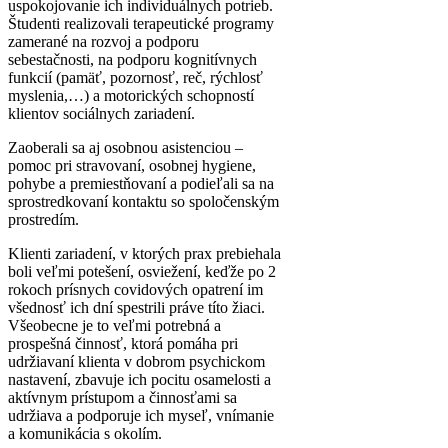
uspokojovanie ich individuálnych potrieb.
Študenti realizovali terapeutické programy
zamerané na rozvoj a podporu
sebestačnosti, na podporu kognitívnych
funkcií (pamäť, pozornosť, reč, rýchlosť
myslenia,…) a motorických schopností
klientov sociálnych zariadení.
Zaoberali sa aj osobnou asistenciou –
pomoc pri stravovaní, osobnej hygiene,
pohybe a premiestňovaní a podieľali sa na
sprostredkovaní kontaktu so spoločenským
prostredím.
Klienti zariadení, v ktorých prax prebiehala
boli veľmi potešení, osviežení, keďže po 2
rokoch prísnych covidových opatrení im
všednosť ich dní spestrili práve títo žiaci.
Všeobecne je to veľmi potrebná a
prospešná činnosť, ktorá pomáha pri
udržiavaní klienta v dobrom psychickom
nastavení, zbavuje ich pocitu osamelosti a
aktívnym prístupom a činnosťami sa
udržiava a podporuje ich myseľ, vnímanie
a komunikácia s okolím.