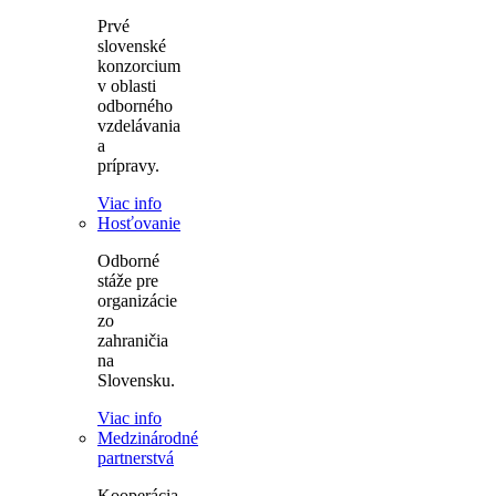
Prvé
slovenské
konzorcium
v oblasti
odborného
vzdelávania
a
prípravy.
Viac info
Hosťovanie
Odborné
stáže pre
organizácie
zo
zahraničia
na
Slovensku.
Viac info
Medzinárodné
partnerstvá
Kooperácia