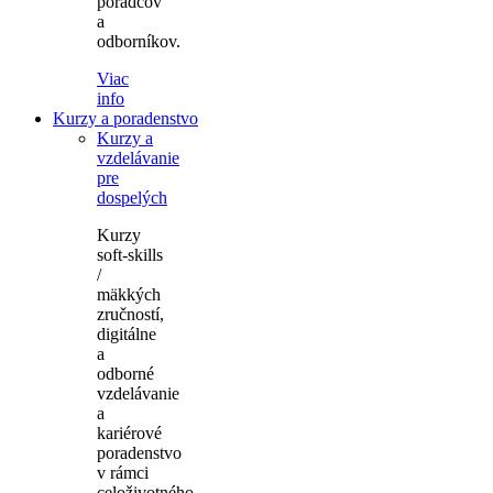
poradcov
a
odborníkov.
Viac
info
Kurzy a poradenstvo
Kurzy a
vzdelávanie
pre
dospelých
Kurzy
soft-skills
/
mäkkých
zručností,
digitálne
a
odborné
vzdelávanie
a
kariérové
poradenstvo
v rámci
celoživotného