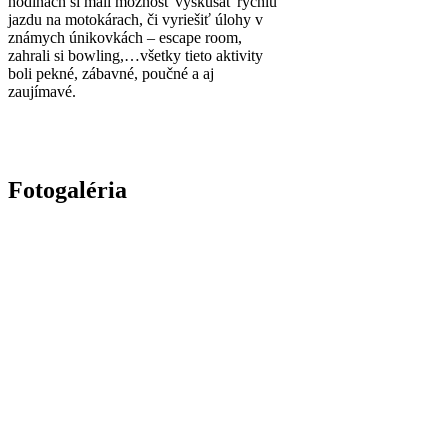
hodinách si mali možnosť vyskúšať rýchlu
jazdu na motokárach, či vyriešiť úlohy v
známych únikovkách – escape room,
zahrali si bowling,…všetky tieto aktivity
boli pekné, zábavné, poučné a aj
zaujímavé.
Fotogaléria