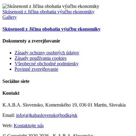
Skúsenosti z Jičína obohatia výučbu ekonomiky
Gallery
Skúsenosti z Jičína obohatia výučbu ekonomiky
Dokumenty a zverejňovanie
Zásady ochrany osobných údajov
Zásady používania cookies
Všeobecné obchodné podmienky
Povinné zverejňovanie
Sociálne siete
Kontakt
K.A.B.A. Slovensko, Komenského 19, 036 01 Martin, Slovakia
Email:
info(at)kabaslovensko(bodka)sk
Web:
Kontaktujte nás
© Copyright 2020-2026 - K.A.B.A. Slovensko -