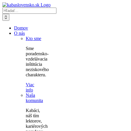
Skip
to
Hľadať:
content
Domov
O nás
Kto sme
Sme
poradensko-
vzdelávacia
inštitúcia
neziskového
charakteru.
Viac
info
Naša
komunita
Kabáci,
náš tím
lektorov,
kariérových