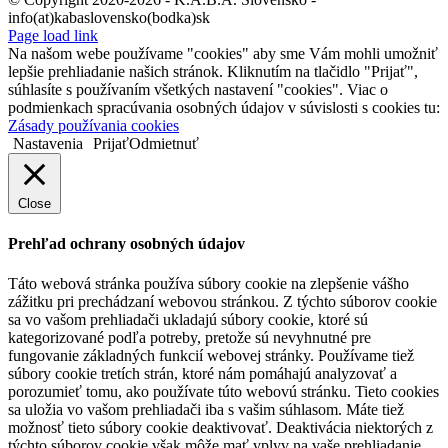
info(at)kabaslovensko(bodka)sk
Page load link
Na našom webe používame "cookies" aby sme Vám mohli umožniť
lepšie prehliadanie našich stránok. Kliknutím na tlačidlo "Prijať",
súhlasíte s používaním všetkých nastavení "cookies". Viac o
podmienkach spracúvania osobných údajov v súvislosti s cookies tu:
Zásady používania cookies
Nastavenia
Prijať
Odmietnuť
Close
Prehľad ochrany osobných údajov
Táto webová stránka používa súbory cookie na zlepšenie vášho
zážitku pri prechádzaní webovou stránkou. Z týchto súborov cookie
sa vo vašom prehliadači ukladajú súbory cookie, ktoré sú
kategorizované podľa potreby, pretože sú nevyhnutné pre
fungovanie základných funkcií webovej stránky. Používame tiež
súbory cookie tretích strán, ktoré nám pomáhajú analyzovať a
porozumieť tomu, ako používate túto webovú stránku. Tieto cookies
sa uložia vo vašom prehliadači iba s vašim súhlasom. Máte tiež
možnosť tieto súbory cookie deaktivovať. Deaktivácia niektorých z
týchto súborov cookie však môže mať vplyv na vaše prehliadanie