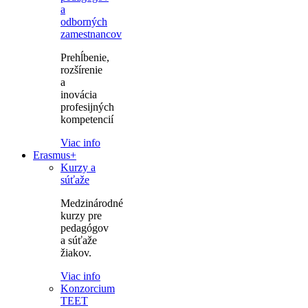
a
odborných
zamestnancov
Prehĺbenie,
rozšírenie
a
inovácia
profesijných
kompetencií
Viac info
Erasmus+
Kurzy a
súťaže
Medzinárodné
kurzy pre
pedagógov
a súťaže
žiakov.
Viac info
Konzorcium
TEET