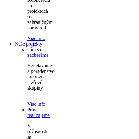
na
projektoch
so
zahraničnými
partnermi.
Viac info
Naše projekty
Čím sa
zaoberáme
Vzdelávanie
a poradenstvo
pre rôzne
cieľové
skupiny,
…
Viac info
Práve
realizujeme
V
súčasnosti
sa