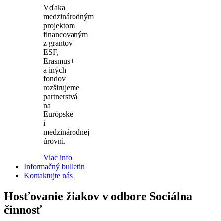
Vďaka
medzinárodným
projektom
financovaným
z grantov
ESF,
Erasmus+
a iných
fondov
rozširujeme
partnerstvá
na
Európskej
i
medzinárodnej
úrovni.
Viac info
Informačný bulletin
Kontaktujte nás
Hosťovanie žiakov v odbore Sociálna
činnosť