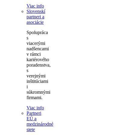
Viac info
Slovenskí
partneri a
asociácie
Spolupráca
s
viacerými
nadšencami
v rámci
kariérového
poradenstva,
s
verejnými
inštitúciami
i
súkromnými
firmami.
Viac info
Partneri
EÚ a
medzinárodné
siete