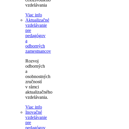
vzdelávania
Viac info
Aktualizačné
vzdelávanie
pre
pedagógov
a
odborných
zamestnancov
Rozvoj
odborných
a
osobnostných
zručností
v rámci
aktualizačného
vzdelávania.
Viac info
Inovačné
vzdelávanie
pre
pedagógov