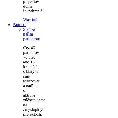
projektov
doma
i v zahraničí.
Viac info
Partneri
Staň sa
našim
partnerom
Cez 40
partnerov
vo viac
ako 15
krajinách,
s ktorými
sme
realizovali
a naďalej
sa
aktívne
zúčastňujeme
na
zmysluplných
projektoch.