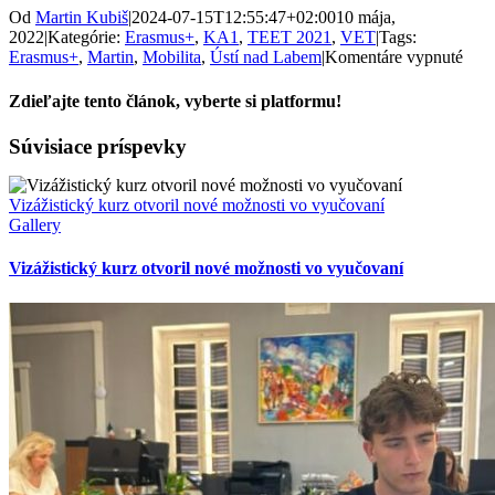
Od
Martin Kubiš
|
2024-07-15T12:55:47+02:00
10 mája,
2022
|
Kategórie:
Erasmus+
,
KA1
,
TEET 2021
,
VET
|
Tags:
na
Erasmus+
,
Martin
,
Mobilita
,
Ústí nad Labem
|
Komentáre vypnuté
Štud
v
Zdieľajte tento článok, vyberte si platformu!
obor
Soci
Facebook
X
Súvisiace príspevky
činn
z
Ústí
Vizážistický kurz otvoril nové možnosti vo vyučovaní
nad
Gallery
Lab
na
Vizážistický kurz otvoril nové možnosti vo vyučovaní
prax
v
Mart