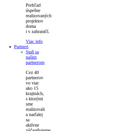
Prehľad
úspešne
realizovaných
projektov
doma
i v zahraničí.
Viac info
Partneri
Staň sa
našim
partnerom
Cez 40
partnerov
vo viac
ako 15
krajinách,
s ktorými
sme
realizovali
a naďalej
sa
aktívne
zúčastňujeme