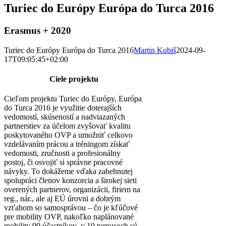
Turiec do Európy Európa do Turca 2016
Erasmus + 2020
Turiec do Európy Európa do Turca 2016
Martin Kubiš
2024-09-
17T09:05:45+02:00
Ciele projektu
Cieľom projektu Turiec do Európy, Európa
do Turca 2016 je využitie doterajších
vedomostí, skúseností a nadviazaných
partnerstiev za účelom zvyšovať kvalitu
poskytovaného OVP a umožniť celkovo
vzdelávaním prácou a tréningom získať
vedomosti, zručnosti a profesionálny
postoj, či osvojiť si správne pracovné
návyky. To dokážeme vďaka zabehnutej
spolupráci členov konzorcia a širokej sieti
overených partnerov, organizácii, firiem na
reg., nár., ale aj EÚ úrovni a dobrým
vzťahom so samosprávou – čo je kľúčové
pre mobility OVP, nakoľko naplánované
mobility 90 účastníkov v 10 turnusoch sú