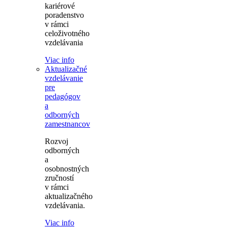
kariérové
poradenstvo
v rámci
celoživotného
vzdelávania
Viac info
Aktualizačné
vzdelávanie
pre
pedagógov
a
odborných
zamestnancov
Rozvoj
odborných
a
osobnostných
zručností
v rámci
aktualizačného
vzdelávania.
Viac info