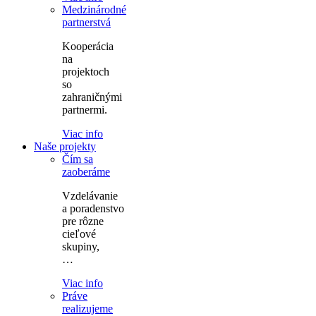
Medzinárodné
partnerstvá
Kooperácia
na
projektoch
so
zahraničnými
partnermi.
Viac info
Naše projekty
Čím sa
zaoberáme
Vzdelávanie
a poradenstvo
pre rôzne
cieľové
skupiny,
…
Viac info
Práve
realizujeme