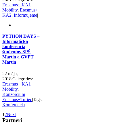
Erasmus+ KA1
Mobility
,
Erasmus+
KA2
,
Informujeme
|
PYTHON DAYS –
Informatická
konferencia
študentov SPŠ
Martin a GVPT
Martin
22 mája,
2018
|
Categories:
Erasmus+ KA1
Mobility
,
Konzorcium
Erasmus+Turiec
|
Tags:
Konferencia
|
1
2
Next
Partneri