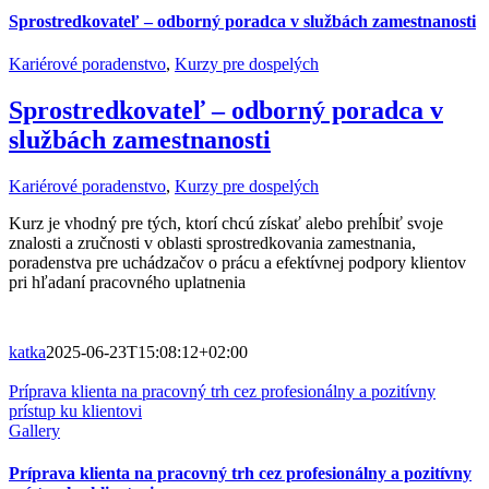
Sprostredkovateľ – odborný poradca v službách zamestnanosti
Kariérové poradenstvo
,
Kurzy pre dospelých
Sprostredkovateľ – odborný poradca v
službách zamestnanosti
Kariérové poradenstvo
,
Kurzy pre dospelých
Kurz je vhodný pre tých, ktorí chcú získať alebo prehĺbiť svoje
znalosti a zručnosti v oblasti sprostredkovania zamestnania,
poradenstva pre uchádzačov o prácu a efektívnej podpory klientov
pri hľadaní pracovného uplatnenia
katka
2025-06-23T15:08:12+02:00
Príprava klienta na pracovný trh cez profesionálny a pozitívny
prístup ku klientovi
Gallery
Príprava klienta na pracovný trh cez profesionálny a pozitívny