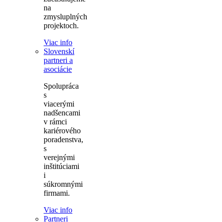
na
zmysluplných
projektoch.
Viac info
Slovenskí
partneri a
asociácie
Spolupráca
s
viacerými
nadšencami
v rámci
kariérového
poradenstva,
s
verejnými
inštitúciami
i
súkromnými
firmami.
Viac info
Partneri