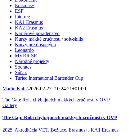
Erasmus+
ESF
Interreg
KA1 Erasmus
KA2 Erasmus+
Kariérové poradenstvo
Kurzy mäkké zručnosti / soft-skills
Kurzy pre dospelých
Leonardo
MVRR SR
Národné projekty
Socrates
Súťaž
Turiec International Bartender Cup
Martin Kubiš
2026-02-27T10:24:21+01:00
The Gap: Rola chýbajúcich mäkkých zručností v OVP
Gallery
The Gap: Rola chýbajúcich mäkkých zručností v OVP
2025
,
Akreditácia VET
,
Bežiace
,
Erasmus+
,
KA1 Erasmus