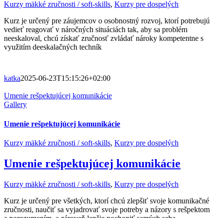
Kurzy mäkké zručnosti / soft-skills
,
Kurzy pre dospelých
Kurz je určený pre záujemcov o osobnostný rozvoj, ktorí potrebujú
vedieť reagovať v náročných situáciách tak, aby sa problém
neeskaloval, chcú získať zručnosť zvládať nároky kompetentne s
využitím deeskalačných techník
katka
2025-06-23T15:15:26+02:00
Umenie rešpektujúcej komunikácie
Gallery
Umenie rešpektujúcej komunikácie
Kurzy mäkké zručnosti / soft-skills
,
Kurzy pre dospelých
Umenie rešpektujúcej komunikácie
Kurzy mäkké zručnosti / soft-skills
,
Kurzy pre dospelých
Kurz je určený pre všetkých, ktorí chcú zlepšiť svoje komunikačné
zručnosti, naučiť sa vyjadrovať svoje potreby a názory s rešpektom