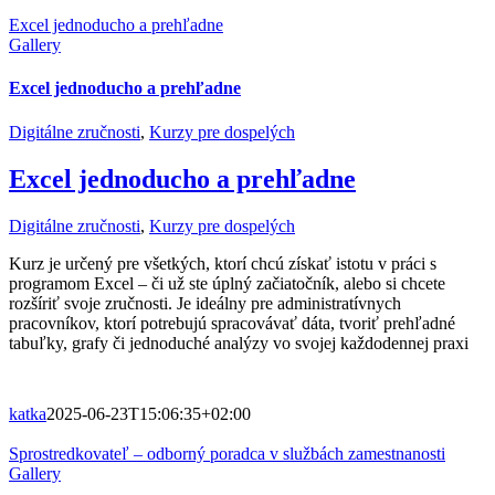
Excel jednoducho a prehľadne
Gallery
Excel jednoducho a prehľadne
Digitálne zručnosti
,
Kurzy pre dospelých
Excel jednoducho a prehľadne
Digitálne zručnosti
,
Kurzy pre dospelých
Kurz je určený pre všetkých, ktorí chcú získať istotu v práci s
programom Excel – či už ste úplný začiatočník, alebo si chcete
rozšíriť svoje zručnosti. Je ideálny pre administratívnych
pracovníkov, ktorí potrebujú spracovávať dáta, tvoriť prehľadné
tabuľky, grafy či jednoduché analýzy vo svojej každodennej praxi
katka
2025-06-23T15:06:35+02:00
Sprostredkovateľ – odborný poradca v službách zamestnanosti
Gallery