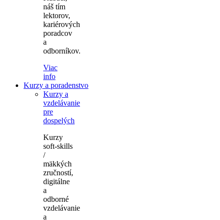
náš tím
lektorov,
kariérových
poradcov
a
odborníkov.
Viac
info
Kurzy a poradenstvo
Kurzy a
vzdelávanie
pre
dospelých
Kurzy
soft-skills
/
mäkkých
zručností,
digitálne
a
odborné
vzdelávanie
a