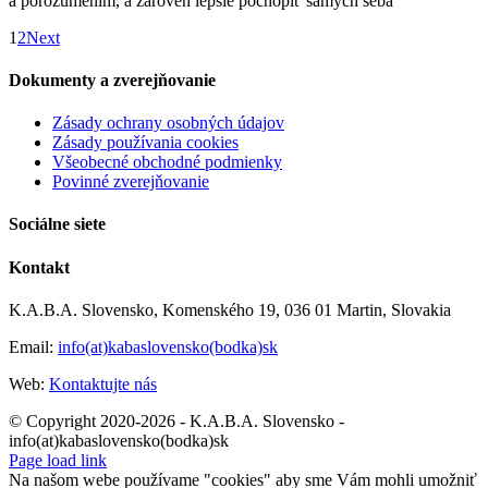
a porozumením, a zároveň lepšie pochopiť samých seba
1
2
Next
Dokumenty a zverejňovanie
Zásady ochrany osobných údajov
Zásady používania cookies
Všeobecné obchodné podmienky
Povinné zverejňovanie
Sociálne siete
Kontakt
K.A.B.A. Slovensko, Komenského 19, 036 01 Martin, Slovakia
Email:
info(at)kabaslovensko(bodka)sk
Web:
Kontaktujte nás
© Copyright 2020-2026 - K.A.B.A. Slovensko -
info(at)kabaslovensko(bodka)sk
Page load link
Na našom webe používame "cookies" aby sme Vám mohli umožniť