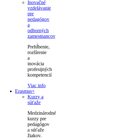
Inovačné
vzdelávanie
pre
pedagógov
a
odborných
zamestnancov
Prehĺbenie,
rozšírenie
a
inovácia
profesijných
kompetencií
Viac info
Erasmus+
Kurzy a
súťaže
Medzinárodné
kurzy pre
pedagógov
a súťaže
žiakov.