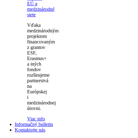
EÚ a
medzinárodné
siete
Vďaka
medzinárodným
projektom
financovaným
z grantov
ESF,
Erasmus+
a iných
fondov
rozširujeme
partnerstvá
na
Európskej
i
medzinárodnej
úrovni.
Viac info
Informačný bulletin
Kontaktujte nás