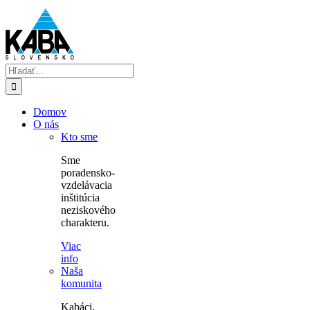
Skip
to
content
Hľadať:
Domov
O nás
Kto sme
Sme
poradensko-
vzdelávacia
inštitúcia
neziskového
charakteru.
Viac
info
Naša
komunita
Kabáci,