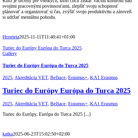
Kurz je určený pre všetkých, ktorí chcú získať väčšiu kontrolu nad
svojimi pracovnými povinnosťami, zlepšiť svoju schopnosť
plánovať a organizovať si čas, zvýšiť svoju produktivitu a zároveň
si udržať mentálnu pohodu.
Henrieta
2025-11-11T11:40:41+01:00
Turiec do Európy Európa do Turca 2025
Gallery
Turiec do Európy Európa do Turca 2025
2025
,
Akreditácia VET
,
Bežiace
,
Erasmus+
,
KA1 Erasmus
Turiec do Európy Európa do Turca 2025
2025
,
Akreditácia VET
,
Bežiace
,
Erasmus+
,
KA1 Erasmus
Turiec do Európy, Európa do Turca 2025 [...]
katka
2025-06-23T15:02:50+02:00