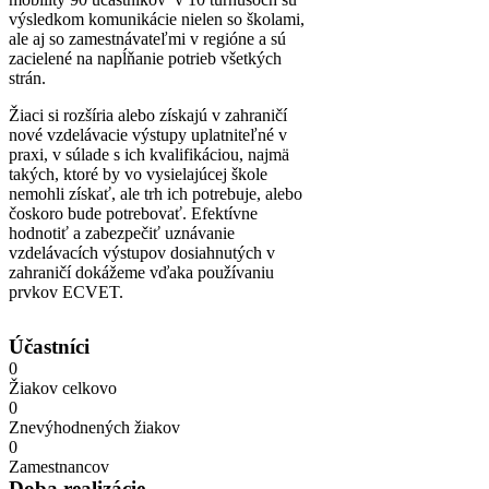
výsledkom komunikácie nielen so školami,
ale aj so zamestnávateľmi v regióne a sú
zacielené na napĺňanie potrieb všetkých
strán.
Žiaci si rozšíria alebo získajú v zahraničí
nové vzdelávacie výstupy uplatniteľné v
praxi, v súlade s ich kvalifikáciou, najmä
takých, ktoré by vo vysielajúcej škole
nemohli získať, ale trh ich potrebuje, alebo
čoskoro bude potrebovať. Efektívne
hodnotiť a zabezpečiť uznávanie
vzdelávacích výstupov dosiahnutých v
zahraničí dokážeme vďaka používaniu
prvkov ECVET.
Účastníci
0
Žiakov celkovo
0
Znevýhodnených žiakov
0
Zamestnancov
Doba realizácie