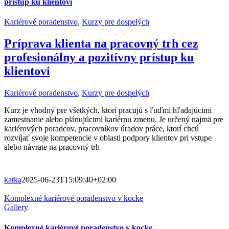
prístup ku klientovi
Kariérové poradenstvo
,
Kurzy pre dospelých
Príprava klienta na pracovný trh cez
profesionálny a pozitívny prístup ku
klientovi
Kariérové poradenstvo
,
Kurzy pre dospelých
Kurz je vhodný pre všetkých, ktorí pracujú s ľuďmi hľadajúcimi
zamestnanie alebo plánujúcimi kariérnu zmenu. Je určený najmä pre
kariérových poradcov, pracovníkov úradov práce, ktorí chcú
rozvíjať svoje kompetencie v oblasti podpory klientov pri vstupe
alebo návrate na pracovný trh
katka
2025-06-23T15:09:40+02:00
Komplexné kariérové poradenstvo v kocke
Gallery
Komplexné kariérové poradenstvo v kocke