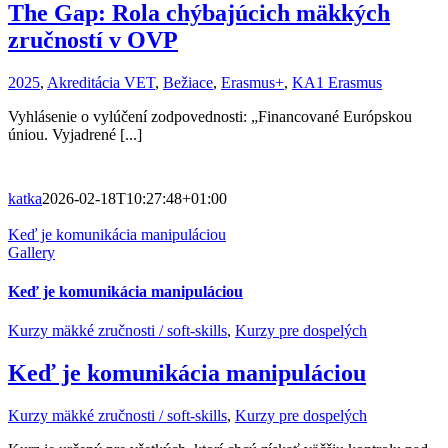
The Gap: Rola chýbajúcich mäkkých
zručností v OVP
2025
,
Akreditácia VET
,
Bežiace
,
Erasmus+
,
KA1 Erasmus
Vyhlásenie o vylúčení zodpovednosti: „Financované Európskou
úniou. Vyjadrené [...]
katka
2026-02-18T10:27:48+01:00
Keď je komunikácia manipuláciou
Gallery
Keď je komunikácia manipuláciou
Kurzy mäkké zručnosti / soft-skills
,
Kurzy pre dospelých
Keď je komunikácia manipuláciou
Kurzy mäkké zručnosti / soft-skills
,
Kurzy pre dospelých