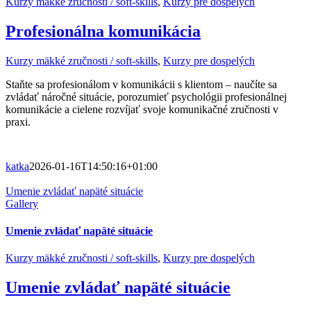
Kurzy mäkké zručnosti / soft-skills
,
Kurzy pre dospelých
Profesionálna komunikácia
Kurzy mäkké zručnosti / soft-skills
,
Kurzy pre dospelých
Staňte sa profesionálom v komunikácii s klientom – naučíte sa
zvládať náročné situácie, porozumieť psychológii profesionálnej
komunikácie a cielene rozvíjať svoje komunikačné zručnosti v
praxi.
katka
2026-01-16T14:50:16+01:00
Umenie zvládať napäté situácie
Gallery
Umenie zvládať napäté situácie
Kurzy mäkké zručnosti / soft-skills
,
Kurzy pre dospelých
Umenie zvládať napäté situácie