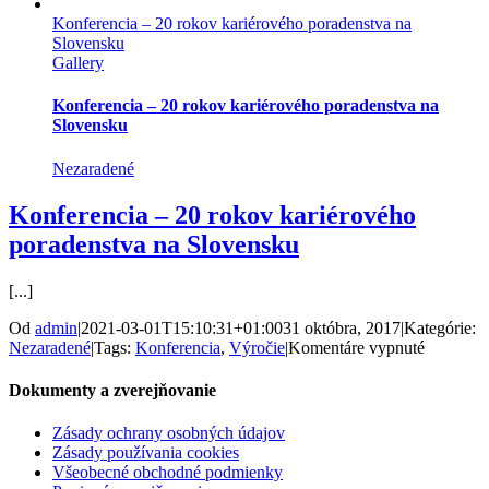
DAYS
Konferencia – 20 rokov kariérového poradenstva na
–
Slovensku
Informatická
Gallery
konferencia
študentov
SPŠ
Konferencia – 20 rokov kariérového poradenstva na
Martin
Slovensku
a
GVPT
Nezaradené
Martin
Konferencia – 20 rokov kariérového
poradenstva na Slovensku
[...]
Od
admin
|
2021-03-01T15:10:31+01:00
31 októbra, 2017
|
Kategórie:
na
Nezaradené
|
Tags:
Konferencia
,
Výročie
|
Komentáre vypnuté
Konferen
–
Dokumenty a zverejňovanie
20
rokov
Zásady ochrany osobných údajov
kariérov
Zásady používania cookies
poradens
Všeobecné obchodné podmienky
na