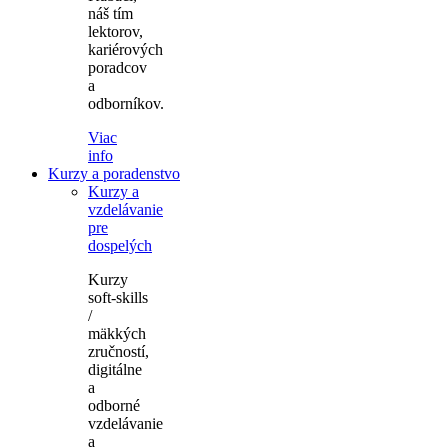
náš tím
lektorov,
kariérových
poradcov
a
odborníkov.
Viac
info
Kurzy a poradenstvo
Kurzy a
vzdelávanie
pre
dospelých
Kurzy
soft-skills
/
mäkkých
zručností,
digitálne
a
odborné
vzdelávanie
a