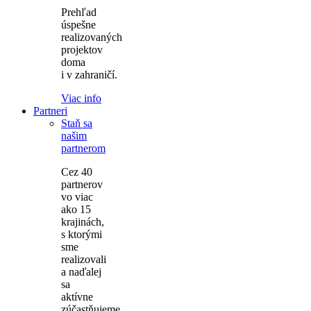
Prehľad
úspešne
realizovaných
projektov
doma
i v zahraničí.
Viac info
Partneri
Staň sa
našim
partnerom
Cez 40
partnerov
vo viac
ako 15
krajinách,
s ktorými
sme
realizovali
a naďalej
sa
aktívne
zúčastňujeme