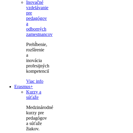
Inovačné
vzdelávanie
pre
pedagógov
a
odborných
zamestnancov
Prehĺbenie,
rozšírenie
a
inovácia
profesijných
kompetencií
Viac info
Erasmus+
Kurzy a
súťaže
Medzinárodné
kurzy pre
pedagógov
a súťaže
žiakov.