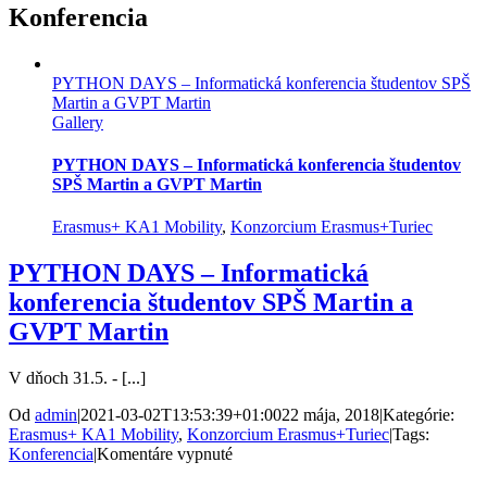
Konferencia
PYTHON DAYS – Informatická konferencia študentov SPŠ
Martin a GVPT Martin
Gallery
PYTHON DAYS – Informatická konferencia študentov
SPŠ Martin a GVPT Martin
Erasmus+ KA1 Mobility
,
Konzorcium Erasmus+Turiec
PYTHON DAYS – Informatická
konferencia študentov SPŠ Martin a
GVPT Martin
V dňoch 31.5. - [...]
Od
admin
|
2021-03-02T13:53:39+01:00
22 mája, 2018
|
Kategórie:
Erasmus+ KA1 Mobility
,
Konzorcium Erasmus+Turiec
|
Tags:
na
Konferencia
|
Komentáre vypnuté
PYTHON