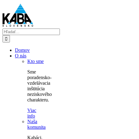
Skip
to
content
Hľadať:
Domov
O nás
Kto sme
Sme
poradensko-
vzdelávacia
inštitúcia
neziskového
charakteru.
Viac
info
Naša
komunita
Kabáci,