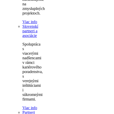
na
zmysluplných
projektoch.
Viac info
Slovenskí
partneri a
asociácie
Spolupráca
s
viacerými
nadšencami
v rámci
kariérového
poradenstva,
s
verejnými
inštitúciami
i
súkromnými
firmami.
Viac info
Partneri