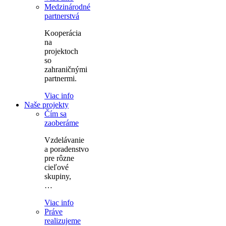
Medzinárodné
partnerstvá
Kooperácia
na
projektoch
so
zahraničnými
partnermi.
Viac info
Naše projekty
Čím sa
zaoberáme
Vzdelávanie
a poradenstvo
pre rôzne
cieľové
skupiny,
…
Viac info
Práve
realizujeme