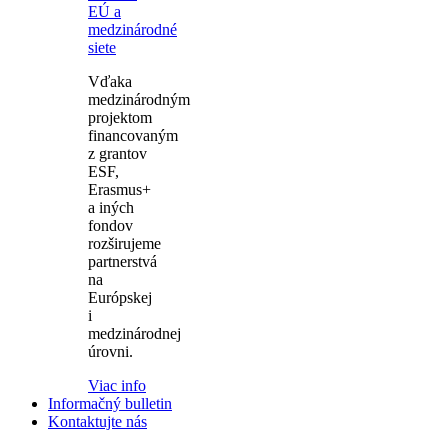
EÚ a
medzinárodné
siete
Vďaka
medzinárodným
projektom
financovaným
z grantov
ESF,
Erasmus+
a iných
fondov
rozširujeme
partnerstvá
na
Európskej
i
medzinárodnej
úrovni.
Viac info
Informačný bulletin
Kontaktujte nás