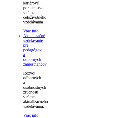
kariérové
poradenstvo
v rámci
celoživotného
vzdelávania
Viac info
Aktualizačné
vzdelávanie
pre
pedagógov
a
odborných
zamestnancov
Rozvoj
odborných
a
osobnostných
zručností
v rámci
aktualizačného
vzdelávania.
Viac info