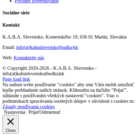
Povinné zverejňovanie
Slovensk
Sociálne siete
Kontakt
K.A.B.A. Slovensko, Komenského 19, 036 01 Martin, Slovakia
Email:
info(at)kabaslovensko(bodka)sk
Web:
Kontaktujte nás
© Copyright 2020-2026 - K.A.B.A. Slovensko -
info(at)kabaslovensko(bodka)sk
Page load link
Na našom webe používame "cookies" aby sme Vám mohli umožniť
lepšie prehliadanie našich stránok. Kliknutím na tlačidlo "Prijať",
súhlasíte s používaním všetkých nastavení "cookies". Viac o
podmienkach spracúvania osobných údajov v súvislosti s cookies tu:
Zásady používania cookies
Nastavenia
Prijať
Odmietnuť
Close