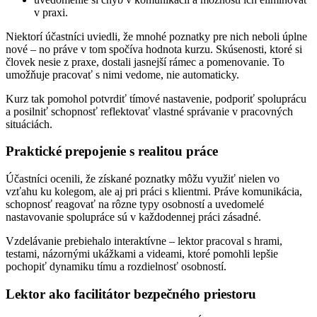
v praxi.
Niektorí účastníci uviedli, že mnohé poznatky pre nich neboli úplne
nové – no práve v tom spočíva hodnota kurzu. Skúsenosti, ktoré si
človek nesie z praxe, dostali jasnejší rámec a pomenovanie. To
umožňuje pracovať s nimi vedome, nie automaticky.
Kurz tak pomohol potvrdiť tímové nastavenie, podporiť spoluprácu
a posilniť schopnosť reflektovať vlastné správanie v pracovných
situáciách.
Praktické prepojenie s realitou práce
Účastníci ocenili, že získané poznatky môžu využiť nielen vo
vzťahu ku kolegom, ale aj pri práci s klientmi. Práve komunikácia,
schopnosť reagovať na rôzne typy osobností a uvedomelé
nastavovanie spolupráce sú v každodennej práci zásadné.
Vzdelávanie prebiehalo interaktívne – lektor pracoval s hrami,
testami, názornými ukážkami a videami, ktoré pomohli lepšie
pochopiť dynamiku tímu a rozdielnosť osobností.
Lektor ako facilitátor bezpečného priestoru