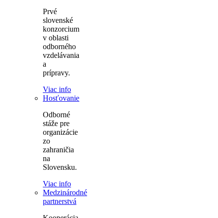
Prvé
slovenské
konzorcium
v oblasti
odborného
vzdelávania
a
prípravy.
Viac info
Hosťovanie
Odborné
stáže pre
organizácie
zo
zahraničia
na
Slovensku.
Viac info
Medzinárodné
partnerstvá
Kooperácia