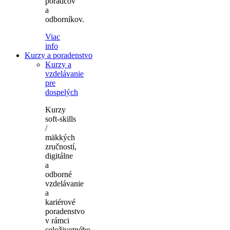
poradcov
a
odborníkov.
Viac
info
Kurzy a poradenstvo
Kurzy a
vzdelávanie
pre
dospelých
Kurzy
soft-skills
/
mäkkých
zručností,
digitálne
a
odborné
vzdelávanie
a
kariérové
poradenstvo
v rámci
celoživotného