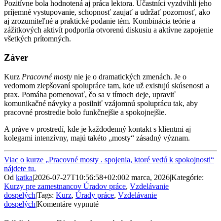
Pozitívne bola hodnotená aj práca lektora. Účastníci vyzdvihli jeho
príjemné vystupovanie, schopnosť zaujať a udržať pozornosť, ako
aj zrozumiteľné a praktické podanie tém. Kombinácia teórie a
zážitkových aktivít podporila otvorenú diskusiu a aktívne zapojenie
všetkých prítomných.
Záver
Kurz
Pracovné mosty
nie je o dramatických zmenách. Je o
vedomom zlepšovaní spolupráce tam, kde už existujú skúsenosti a
prax. Pomáha pomenovať, čo sa v tímoch deje, upraviť
komunikačné návyky a posilniť vzájomnú spoluprácu tak, aby
pracovné prostredie bolo funkčnejšie a spokojnejšie.
A práve v prostredí, kde je každodenný kontakt s klientmi aj
kolegami intenzívny, majú takéto „mosty“ zásadný význam.
Viac o kurze „Pracovné mosty . spojenia, ktoré vedú k spokojnosti“
nájdete tu.
Od
katka
|
2026-07-27T10:56:58+02:00
2 marca, 2026
|
Kategórie:
Kurzy pre zamestnancov Úradov práce
,
Vzdelávanie
dospelých
|
Tags:
Kurz
,
Úrady práce
,
Vzdelávanie
na
dospelých
|
Komentáre vypnuté
Keď