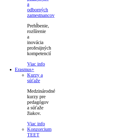
a
odborných
zamestnancov
Prehĺbenie,
rozšírenie
a
inovácia
profesijných
kompetencií
Viac info
Erasmus+
Kurzy a
súťaže
Medzinárodné
kurzy pre
pedagógov
a súťaže
žiakov.
Viac info
Konzorcium
TEET