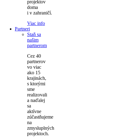
projektov
doma
i v zahraničí.
Viac info
Partneri
Staň sa
našim
partnerom
Cez 40
partnerov
vo viac
ako 15
krajinách,
s ktorými
sme
realizovali
a naďalej
sa
aktívne
zúčastňujeme
na
zmysluplných
projektoch.