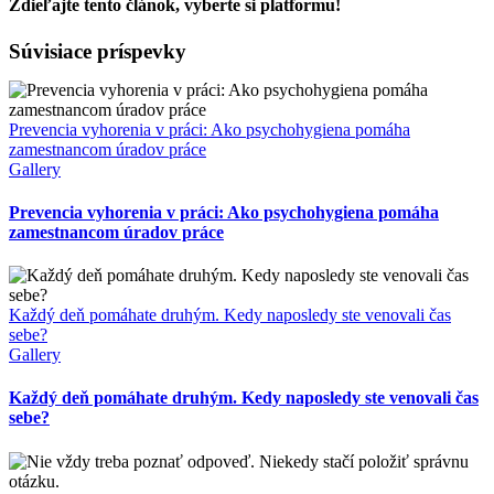
tím
Zdieľajte tento článok, vyberte si platformu!
drží
spolu:
Facebook
X
Súvisiace príspevky
O
komunikácii,
ktorá
rozhoduje
Prevencia vyhorenia v práci: Ako psychohygiena pomáha
o
zamestnancom úradov práce
pracovnej
Gallery
pohode
Prevencia vyhorenia v práci: Ako psychohygiena pomáha
zamestnancom úradov práce
Každý deň pomáhate druhým. Kedy naposledy ste venovali čas
sebe?
Gallery
Každý deň pomáhate druhým. Kedy naposledy ste venovali čas
sebe?