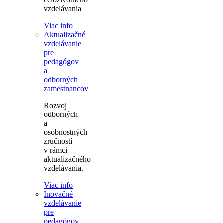
vzdelávania
Viac info
Aktualizačné
vzdelávanie
pre
pedagógov
a
odborných
zamestnancov
Rozvoj
odborných
a
osobnostných
zručností
v rámci
aktualizačného
vzdelávania.
Viac info
Inovačné
vzdelávanie
pre
pedagógov