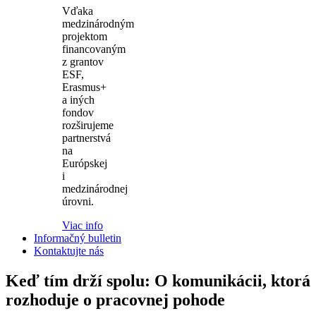
Vďaka
medzinárodným
projektom
financovaným
z grantov
ESF,
Erasmus+
a iných
fondov
rozširujeme
partnerstvá
na
Európskej
i
medzinárodnej
úrovni.
Viac info
Informačný bulletin
Kontaktujte nás
Keď tím drží spolu: O komunikácii, ktorá
rozhoduje o pracovnej pohode