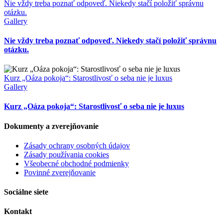
Nie vždy treba poznať odpoveď. Niekedy stačí položiť správnu
otázku.
Gallery
Nie vždy treba poznať odpoveď. Niekedy stačí položiť správnu
otázku.
Kurz „Oáza pokoja“: Starostlivosť o seba nie je luxus
Gallery
Kurz „Oáza pokoja“: Starostlivosť o seba nie je luxus
Dokumenty a zverejňovanie
Zásady ochrany osobných údajov
Zásady používania cookies
Všeobecné obchodné podmienky
Povinné zverejňovanie
Sociálne siete
Kontakt