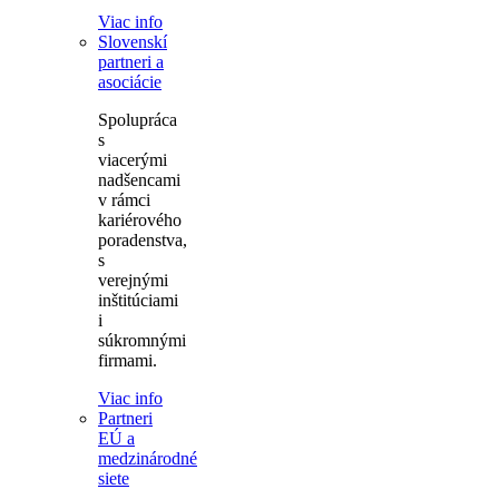
Viac info
Slovenskí
partneri a
asociácie
Spolupráca
s
viacerými
nadšencami
v rámci
kariérového
poradenstva,
s
verejnými
inštitúciami
i
súkromnými
firmami.
Viac info
Partneri
EÚ a
medzinárodné
siete