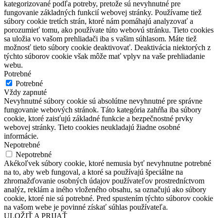
kategorizované podľa potreby, pretože sú nevyhnutné pre
fungovanie základných funkcií webovej stránky. Používame tiež
súbory cookie tretích strán, ktoré nám pomáhajú analyzovať a
porozumieť tomu, ako používate túto webovú stránku. Tieto cookies
sa uložia vo vašom prehliadači iba s vašim súhlasom. Máte tiež
možnosť tieto súbory cookie deaktivovať. Deaktivácia niektorých z
týchto súborov cookie však môže mať vplyv na vaše prehliadanie
webu.
Potrebné
Potrebné
Vždy zapnuté
Nevyhnutné súbory cookie sú absolútne nevyhnutné pre správne
fungovanie webových stránok. Táto kategória zahŕňa iba súbory
cookie, ktoré zaisťujú základné funkcie a bezpečnostné prvky
webovej stránky. Tieto cookies neukladajú žiadne osobné
informácie.
Nepotrebné
Nepotrebné
Akékoľvek súbory cookie, ktoré nemusia byť nevyhnutne potrebné
na to, aby web fungoval, a ktoré sa používajú špeciálne na
zhromažďovanie osobných údajov používateľov prostredníctvom
analýz, reklám a iného vloženého obsahu, sa označujú ako súbory
cookie, ktoré nie sú potrebné. Pred spustením týchto súborov cookie
na vašom webe je povinné získať súhlas používateľa.
ULOŽIŤ A PRIJAŤ