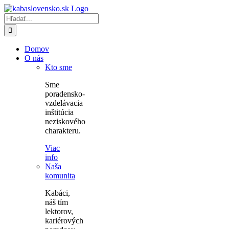
Skip
to
Hľadať:
content
Domov
O nás
Kto sme
Sme
poradensko-
vzdelávacia
inštitúcia
neziskového
charakteru.
Viac
info
Naša
komunita
Kabáci,
náš tím
lektorov,
kariérových