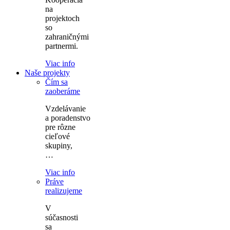
na
projektoch
so
zahraničnými
partnermi.
Viac info
Naše projekty
Čím sa
zaoberáme
Vzdelávanie
a poradenstvo
pre rôzne
cieľové
skupiny,
…
Viac info
Práve
realizujeme
V
súčasnosti
sa