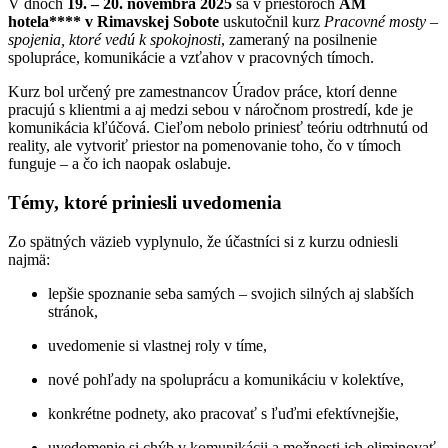
V dňoch
19. – 20. novembra 2025
sa v priestoroch
AM
hotela**** v Rimavskej Sobote
uskutočnil kurz
Pracovné mosty –
spojenia, ktoré vedú k spokojnosti
, zameraný na posilnenie
spolupráce, komunikácie a vzťahov v pracovných tímoch.
Kurz bol určený pre zamestnancov Úradov práce, ktorí denne
pracujú s klientmi a aj medzi sebou v náročnom prostredí, kde je
komunikácia kľúčová. Cieľom nebolo priniesť teóriu odtrhnutú od
reality, ale vytvoriť priestor na pomenovanie toho, čo v tímoch
funguje – a čo ich naopak oslabuje.
Témy, ktoré priniesli uvedomenia
Zo spätných väzieb vyplynulo, že účastníci si z kurzu odniesli
najmä:
lepšie spoznanie seba samých – svojich silných aj slabších
stránok,
uvedomenie si vlastnej roly v tíme,
nové pohľady na spoluprácu a komunikáciu v kolektíve,
konkrétne podnety, ako pracovať s ľuďmi efektívnejšie,
uvedomenie si chýb v komunikácii a možnosti ich eliminovať