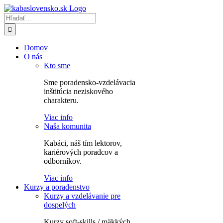
Skip
to
Hľadať:
content
Domov
O nás
Kto sme
Sme poradensko-vzdelávacia
inštitúcia neziskového
charakteru.
Viac info
Naša komunita
Kabáci, náš tím lektorov,
kariérových poradcov a
odborníkov.
Viac info
Kurzy a poradenstvo
Kurzy a vzdelávanie pre
dospelých
Kurzy soft-skills / mäkkých