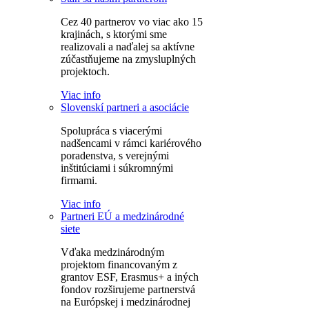
Cez 40 partnerov vo viac ako 15
krajinách, s ktorými sme
realizovali a naďalej sa aktívne
zúčastňujeme na zmysluplných
projektoch.
Viac info
Slovenskí partneri a asociácie
Spolupráca s viacerými
nadšencami v rámci kariérového
poradenstva, s verejnými
inštitúciami i súkromnými
firmami.
Viac info
Partneri EÚ a medzinárodné
siete
Vďaka medzinárodným
projektom financovaným z
grantov ESF, Erasmus+ a iných
fondov rozširujeme partnerstvá
na Európskej i medzinárodnej