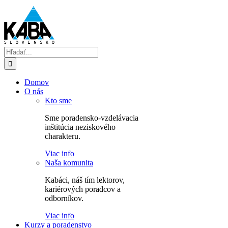
Skip
to
content
Hľadať:
Domov
O nás
Kto sme
Sme poradensko-vzdelávacia
inštitúcia neziskového
charakteru.
Viac info
Naša komunita
Kabáci, náš tím lektorov,
kariérových poradcov a
odborníkov.
Viac info
Kurzy a poradenstvo