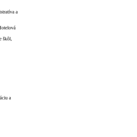
stratíva a
Hotelová
e škôl,
áciu a