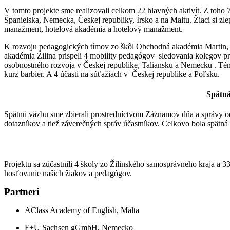
V tomto projekte sme realizovali celkom 22 hlavných aktivít. Z toho
Španielska, Nemecka, Českej republiky, Írsko a na Maltu. Žiaci si zl
manažment, hotelová akadémia a hotelový manažment.
K rozvoju pedagogických tímov zo škôl Obchodná akadémia Martin, S
akadémia Žilina prispeli 4 mobility pedagógov sledovania kolegov pr
osobnostného rozvoja v Českej republike, Taliansku a Nemecku . Téma
kurz barbier. A 4 účasti na súťažiach v Českej republike a Poľsku.
Spätná
Spätnú väzbu sme zbierali prostredníctvom Záznamov dňa a správy od
dotazníkov a tiež záverečných správ účastníkov. Celkovo bola spätná
Projektu sa zúčastnili 4 školy zo Žilinského samosprávneho kraja a 
hosťovanie našich žiakov a pedagógov.
Partneri
AClass Academy of English, Malta
F+U Sachsen gGmbH, Nemecko