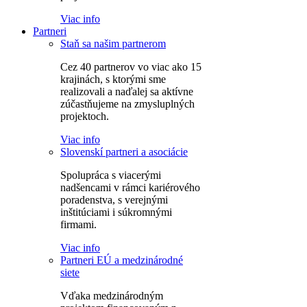
Viac info
Partneri
Staň sa našim partnerom
Cez 40 partnerov vo viac ako 15
krajinách, s ktorými sme
realizovali a naďalej sa aktívne
zúčastňujeme na zmysluplných
projektoch.
Viac info
Slovenskí partneri a asociácie
Spolupráca s viacerými
nadšencami v rámci kariérového
poradenstva, s verejnými
inštitúciami i súkromnými
firmami.
Viac info
Partneri EÚ a medzinárodné
siete
Vďaka medzinárodným