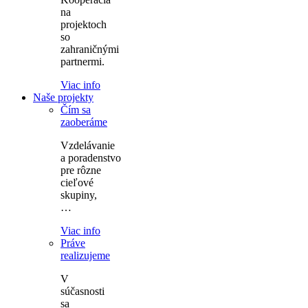
na
projektoch
so
zahraničnými
partnermi.
Viac info
Naše projekty
Čím sa
zaoberáme
Vzdelávanie
a poradenstvo
pre rôzne
cieľové
skupiny,
…
Viac info
Práve
realizujeme
V
súčasnosti
sa