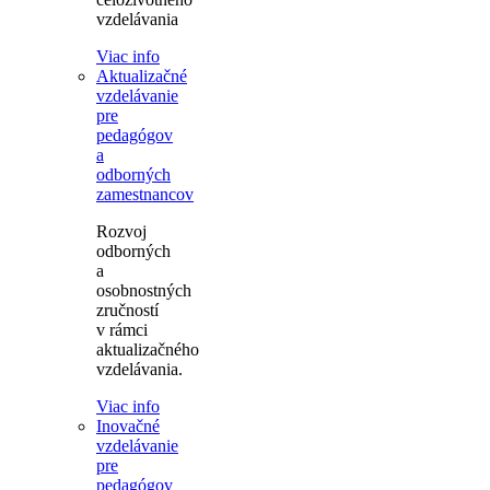
vzdelávania
Viac info
Aktualizačné
vzdelávanie
pre
pedagógov
a
odborných
zamestnancov
Rozvoj
odborných
a
osobnostných
zručností
v rámci
aktualizačného
vzdelávania.
Viac info
Inovačné
vzdelávanie
pre
pedagógov