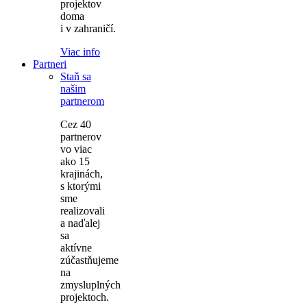
projektov
doma
i v zahraničí.
Viac info
Partneri
Staň sa
našim
partnerom
Cez 40
partnerov
vo viac
ako 15
krajinách,
s ktorými
sme
realizovali
a naďalej
sa
aktívne
zúčastňujeme
na
zmysluplných
projektoch.