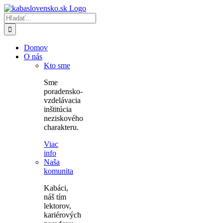
Skip
to
Hľadať:
content
Domov
O nás
Kto sme
Sme
poradensko-
vzdelávacia
inštitúcia
neziskového
charakteru.
Viac
info
Naša
komunita
Kabáci,
náš tím
lektorov,
kariérových