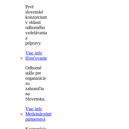
Prvé
slovenské
konzorcium
v oblasti
odborného
vzdelávania
a
prípravy.
Viac info
Hosťovanie
Odborné
stáže pre
organizácie
zo
zahraničia
na
Slovensku.
Viac info
Medzinárodné
partnerstvá
Kooperácia