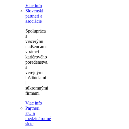
Viac info
Slovenskí
partneri a
asociácie
Spolupráca
s
viacerými
nadšencami
v rámci
kariérového
poradenstva,
s
verejnými
inštitúciami
i
súkromnými
firmami.
Viac info
Partneri
EÚ a
medzinárodné
siete