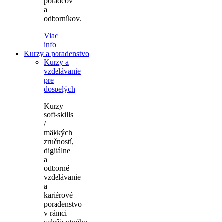
poradcov
a
odborníkov.
Viac
info
Kurzy a poradenstvo
Kurzy a
vzdelávanie
pre
dospelých
Kurzy
soft-skills
/
mäkkých
zručností,
digitálne
a
odborné
vzdelávanie
a
kariérové
poradenstvo
v rámci
celoživotného