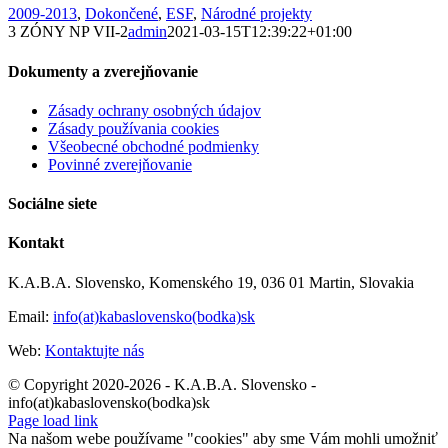
2009-2013
,
Dokončené
,
ESF
,
Národné projekty
3 ZÓNY NP VII-2
admin
2021-03-15T12:39:22+01:00
Dokumenty a zverejňovanie
Zásady ochrany osobných údajov
Zásady používania cookies
Všeobecné obchodné podmienky
Povinné zverejňovanie
Sociálne siete
Kontakt
K.A.B.A. Slovensko, Komenského 19, 036 01 Martin, Slovakia
Email:
info(at)kabaslovensko(bodka)sk
Web:
Kontaktujte nás
© Copyright 2020-2026 - K.A.B.A. Slovensko -
info(at)kabaslovensko(bodka)sk
Page load link
Na našom webe používame "cookies" aby sme Vám mohli umožniť