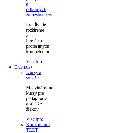
a
odborných
zamestnancov
Prehĺbenie,
rozšírenie
a
inovácia
profesijných
kompetencií
Viac info
Erasmus+
Kurzy a
súťaže
Medzinárodné
kurzy pre
pedagógov
a súťaže
žiakov.
Viac info
Konzorcium
TEET