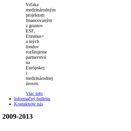
Vďaka
medzinárodným
projektom
financovaným
z grantov
ESF,
Erasmus+
a iných
fondov
rozširujeme
partnerstvá
na
Európskej
i
medzinárodnej
úrovni.
Viac info
Informačný bulletin
Kontaktujte nás
2009-2013