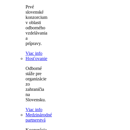
Prvé
slovenské
konzorcium
v oblasti
odborného
vzdelávania
a
prípravy.
Viac info
Hosťovanie
Odborné
stáže pre
organizácie
zo
zahraničia
na
Slovensku.
Viac info
Medzinárodné
partnerstvá
Kooperácia