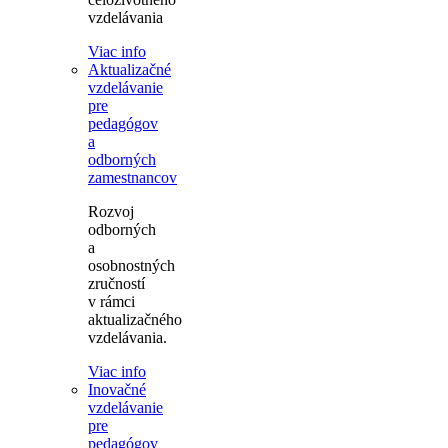
vzdelávania
Viac info
Aktualizačné
vzdelávanie
pre
pedagógov
a
odborných
zamestnancov
Rozvoj
odborných
a
osobnostných
zručností
v rámci
aktualizačného
vzdelávania.
Viac info
Inovačné
vzdelávanie
pre
pedagógov