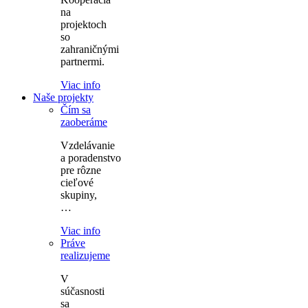
na
projektoch
so
zahraničnými
partnermi.
Viac info
Naše projekty
Čím sa
zaoberáme
Vzdelávanie
a poradenstvo
pre rôzne
cieľové
skupiny,
…
Viac info
Práve
realizujeme
V
súčasnosti
sa