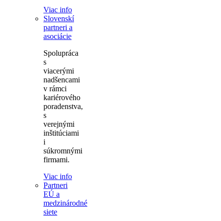
Viac info
Slovenskí
partneri a
asociácie
Spolupráca
s
viacerými
nadšencami
v rámci
kariérového
poradenstva,
s
verejnými
inštitúciami
i
súkromnými
firmami.
Viac info
Partneri
EÚ a
medzinárodné
siete