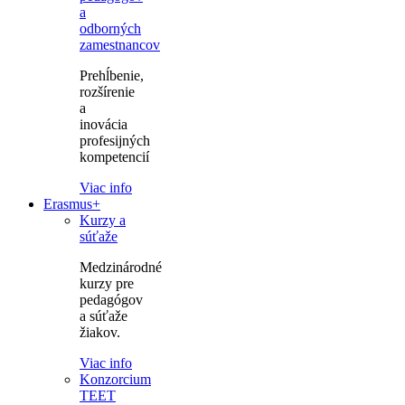
a
odborných
zamestnancov
Prehĺbenie,
rozšírenie
a
inovácia
profesijných
kompetencií
Viac info
Erasmus+
Kurzy a
súťaže
Medzinárodné
kurzy pre
pedagógov
a súťaže
žiakov.
Viac info
Konzorcium
TEET