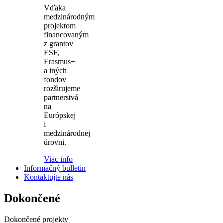
Vďaka
medzinárodným
projektom
financovaným
z grantov
ESF,
Erasmus+
a iných
fondov
rozširujeme
partnerstvá
na
Európskej
i
medzinárodnej
úrovni.
Viac info
Informačný bulletin
Kontaktujte nás
Dokončené
Dokončené projekty