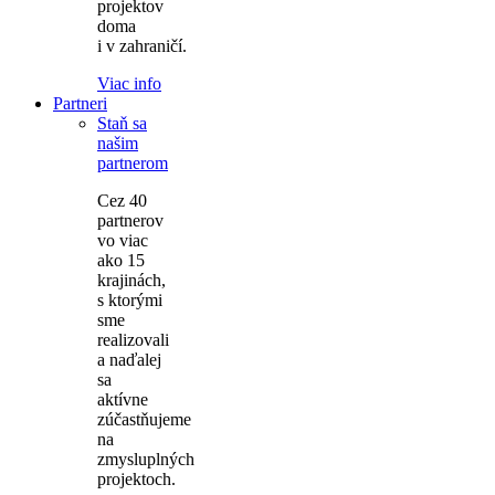
projektov
doma
i v zahraničí.
Viac info
Partneri
Staň sa
našim
partnerom
Cez 40
partnerov
vo viac
ako 15
krajinách,
s ktorými
sme
realizovali
a naďalej
sa
aktívne
zúčastňujeme
na
zmysluplných
projektoch.