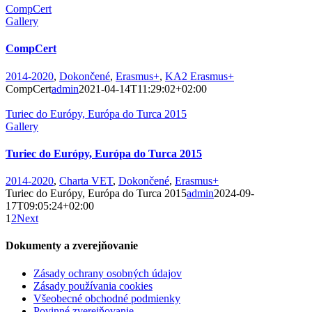
CompCert
Gallery
CompCert
2014-2020
,
Dokončené
,
Erasmus+
,
KA2 Erasmus+
CompCert
admin
2021-04-14T11:29:02+02:00
Turiec do Európy, Európa do Turca 2015
Gallery
Turiec do Európy, Európa do Turca 2015
2014-2020
,
Charta VET
,
Dokončené
,
Erasmus+
Turiec do Európy, Európa do Turca 2015
admin
2024-09-
17T09:05:24+02:00
1
2
Next
Dokumenty a zverejňovanie
Zásady ochrany osobných údajov
Zásady používania cookies
Všeobecné obchodné podmienky
Povinné zverejňovanie