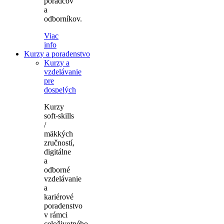
poradcov
a
odborníkov.
Viac
info
Kurzy a poradenstvo
Kurzy a
vzdelávanie
pre
dospelých
Kurzy
soft-skills
/
mäkkých
zručností,
digitálne
a
odborné
vzdelávanie
a
kariérové
poradenstvo
v rámci
celoživotného