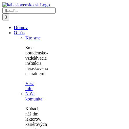
Skip
to
Hľadať:
content
Domov
O nás
Kto sme
Sme
poradensko-
vzdelávacia
inštitúcia
neziskového
charakteru.
Viac
info
Naša
komunita
Kabáci,
náš tím
lektorov,
kariérových