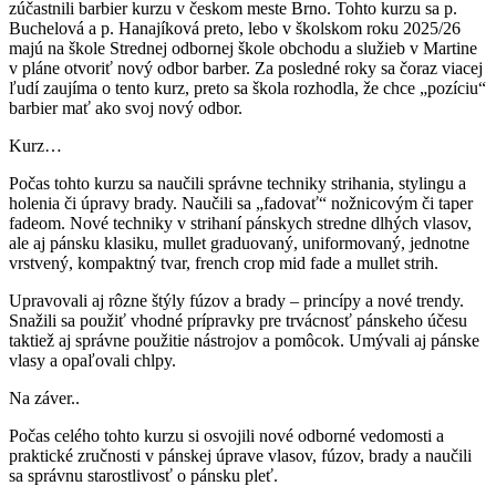
zúčastnili barbier kurzu v českom meste Brno. Tohto kurzu sa p.
Buchelová a p. Hanajíková preto, lebo v školskom roku 2025/26
majú na škole Strednej odbornej škole obchodu a služieb v Martine
v pláne otvoriť nový odbor barber. Za posledné roky sa čoraz viacej
ľudí zaujíma o tento kurz, preto sa škola rozhodla, že chce „pozíciu“
barbier mať ako svoj nový odbor.
Kurz…
Počas tohto kurzu sa naučili správne techniky strihania, stylingu a
holenia či úpravy brady. Naučili sa „fadovať“ nožnicovým či taper
fadeom. Nové techniky v strihaní pánskych stredne dlhých vlasov,
ale aj pánsku klasiku, mullet graduovaný, uniformovaný, jednotne
vrstvený, kompaktný tvar, french crop mid fade a mullet strih.
Upravovali aj rôzne štýly fúzov a brady – princípy a nové trendy.
Snažili sa použiť vhodné prípravky pre trvácnosť pánskeho účesu
taktiež aj správne použitie nástrojov a pomôcok. Umývali aj pánske
vlasy a opaľovali chlpy.
Na záver..
Počas celého tohto kurzu si osvojili nové odborné vedomosti a
praktické zručnosti v pánskej úprave vlasov, fúzov, brady a naučili
sa správnu starostlivosť o pánsku pleť.