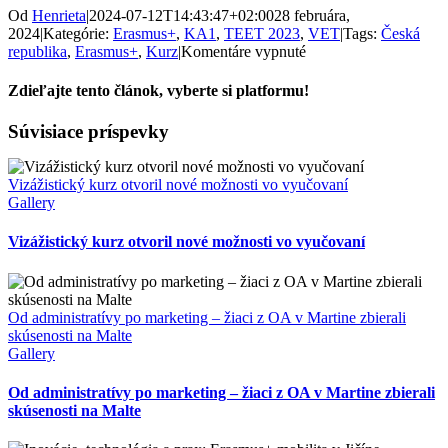
Od
Henrieta
|
2024-07-12T14:43:47+02:00
28 februára,
2024
|
Kategórie:
Erasmus+
,
KA1
,
TEET 2023
,
VET
|
Tags:
Česká
na
republika
,
Erasmus+
,
Kurz
|
Komentáre vypnuté
Kurz
barbier
Zdieľajte tento článok, vyberte si platformu!
v
Brne!
Facebook
X
Súvisiace príspevky
Vizážistický kurz otvoril nové možnosti vo vyučovaní
Gallery
Vizážistický kurz otvoril nové možnosti vo vyučovaní
Od administratívy po marketing – žiaci z OA v Martine zbierali
skúsenosti na Malte
Gallery
Od administratívy po marketing – žiaci z OA v Martine zbierali
skúsenosti na Malte