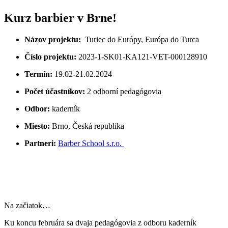
Kurz barbier v Brne!
Názov projektu:
Turiec do Európy, Európa do Turca
Číslo projektu:
2023-1-SK01-KA121-VET-000128910
Termín:
19.02-21.02.2024
Počet účastníkov:
2 odborní pedagógovia
Odbor:
kaderník
Miesto:
Brno, Česká republika
Partneri:
Barber School s.r.o.
Na začiatok…
Ku koncu februára sa dvaja pedagógovia z odboru kaderník