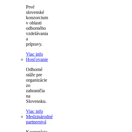
Prvé
slovenské
konzorcium
v oblasti
odborného
vzdelávania
a
prípravy.
Viac info
Hosťovanie
Odborné
stáže pre
organizácie
zo
zahraničia
na
Slovensku.
Viac info
Medzinárodné
partnerstvá
Kooperácia