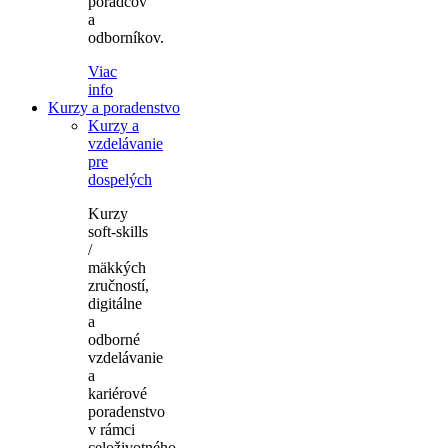
poradcov
a
odborníkov.
Viac
info
Kurzy a poradenstvo
Kurzy a
vzdelávanie
pre
dospelých
Kurzy
soft-skills
/
mäkkých
zručností,
digitálne
a
odborné
vzdelávanie
a
kariérové
poradenstvo
v rámci
celoživotného