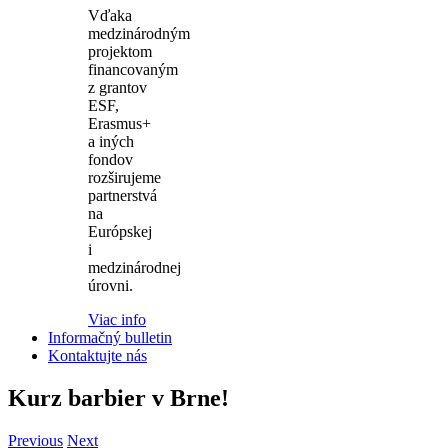
Vďaka
medzinárodným
projektom
financovaným
z grantov
ESF,
Erasmus+
a iných
fondov
rozširujeme
partnerstvá
na
Európskej
i
medzinárodnej
úrovni.
Viac info
Informačný bulletin
Kontaktujte nás
Kurz barbier v Brne!
Previous
Next