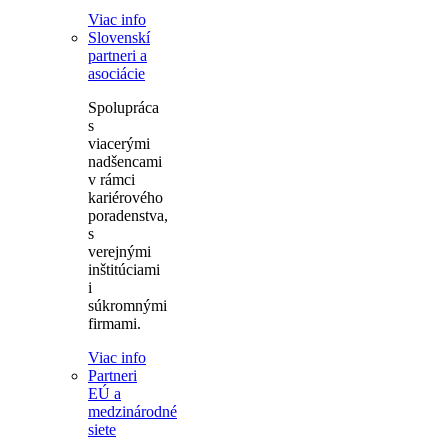
Viac info
Slovenskí
partneri a
asociácie
Spolupráca
s
viacerými
nadšencami
v rámci
kariérového
poradenstva,
s
verejnými
inštitúciami
i
súkromnými
firmami.
Viac info
Partneri
EÚ a
medzinárodné
siete