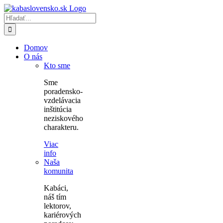
Skip
to
Hľadať:
content
Domov
O nás
Kto sme
Sme
poradensko-
vzdelávacia
inštitúcia
neziskového
charakteru.
Viac
info
Naša
komunita
Kabáci,
náš tím
lektorov,
kariérových