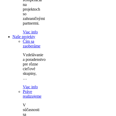
na
projektoch
so
zahraničnými
partnermi.
Viac info
Naše projekty
Čím sa
zaoberáme
Vzdelávanie
a poradenstvo
pre rôzne
cieľové
skupiny,
…
Viac info
Práve
realizujeme
V
súčasnosti
sa