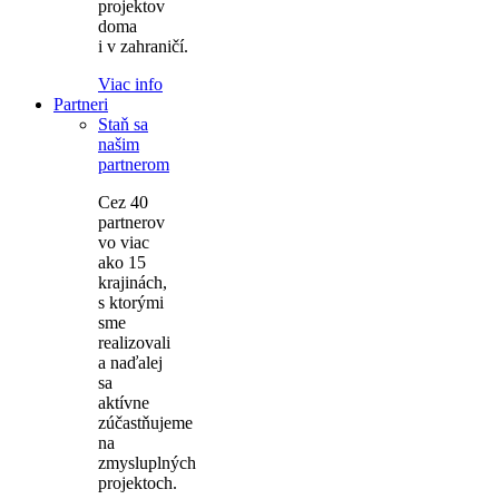
projektov
doma
i v zahraničí.
Viac info
Partneri
Staň sa
našim
partnerom
Cez 40
partnerov
vo viac
ako 15
krajinách,
s ktorými
sme
realizovali
a naďalej
sa
aktívne
zúčastňujeme
na
zmysluplných
projektoch.