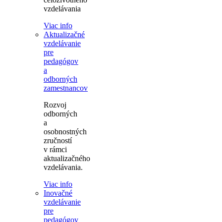
vzdelávania
Viac info
Aktualizačné
vzdelávanie
pre
pedagógov
a
odborných
zamestnancov
Rozvoj
odborných
a
osobnostných
zručností
v rámci
aktualizačného
vzdelávania.
Viac info
Inovačné
vzdelávanie
pre
pedagógov