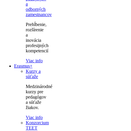
a
odborných
zamestnancov
Prehĺbenie,
rozšírenie
a
inovácia
profesijných
kompetencií
Viac info
Erasmus+
Kurzy a
súťaže
Medzinárodné
kurzy pre
pedagógov
a súťaže
žiakov.
Viac info
Konzorcium
TEET