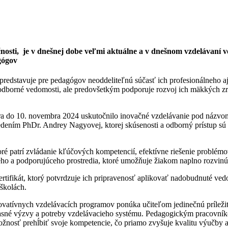
nosti, je v dnešnej dobe veľmi aktuálne a v dnešnom vzdelávaní veľ
gógov
predstavuje pre pedagógov neoddeliteľnú súčasť ich profesionálneho a
vé odborné vedomosti, ale predovšetkým podporuje rozvoj ich mäkkých 
ra do 10. novembra 2024 uskutočnilo inovačné vzdelávanie pod názvo
dením PhDr. Andrey Nagyovej, ktorej skúsenosti a odborný prístup sú 
ré patrí zvládanie kľúčových kompetencií, efektívne riešenie problémov
ho a podporujúceho prostredia, ktoré umožňuje žiakom naplno rozvinúť
certifikát, ktorý potvrdzuje ich pripravenosť aplikovať nadobudnuté v
 školách.
vatívnych vzdelávacích programov ponúka učiteľom jedinečnú príležit
účasné výzvy a potreby vzdelávacieho systému. Pedagogickým pracovníko
ožnosť prehĺbiť svoje kompetencie, čo priamo zvyšuje kvalitu výučby a 