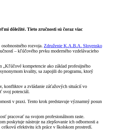
mi dôležité. Tieto zručnosti sú čoraz viac
j osobnostného rozvoja.
Združenie K.A.B.A. Slovensko
zručností – kľúčového prvku moderného vzdelávacieho
m „Kľúčové kompetencie ako základ profesijného
synonymom kvality, sa zapojili do programu, ktorý
, konfliktov a zvládanie záťažových situácií vo
 svoj potenciál.
edomosti v praxi. Tento krok predstavuje významný posun
osť pracovať na svojom profesionálnom raste.
m poskytuje nástroje na zlepšovanie ich odbornosti a
celkovú efektivitu ich práce v školskom prostredí.