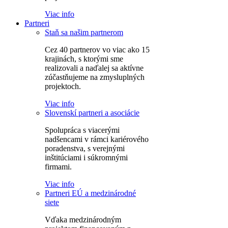
Viac info
Partneri
Staň sa našim partnerom
Cez 40 partnerov vo viac ako 15
krajinách, s ktorými sme
realizovali a naďalej sa aktívne
zúčastňujeme na zmysluplných
projektoch.
Viac info
Slovenskí partneri a asociácie
Spolupráca s viacerými
nadšencami v rámci kariérového
poradenstva, s verejnými
inštitúciami i súkromnými
firmami.
Viac info
Partneri EÚ a medzinárodné
siete
Vďaka medzinárodným