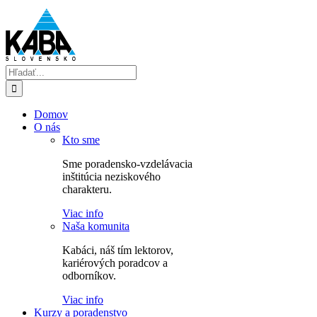
Skip
to
content
Hľadať:
Domov
O nás
Kto sme
Sme poradensko-vzdelávacia
inštitúcia neziskového
charakteru.
Viac info
Naša komunita
Kabáci, náš tím lektorov,
kariérových poradcov a
odborníkov.
Viac info
Kurzy a poradenstvo