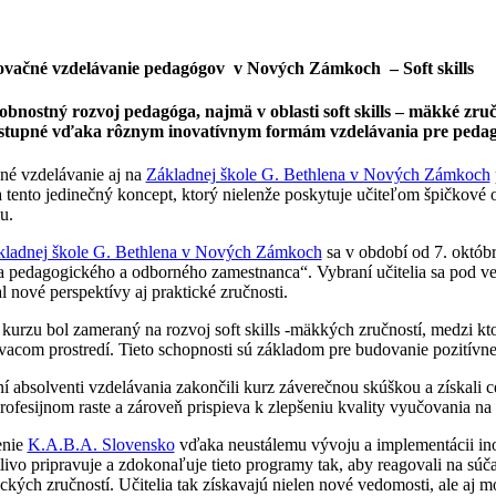
ovačné vzdelávanie pedagógov v Nových Zámkoch – Soft skills
obnostný rozvoj pedagóga, najmä v oblasti soft skills – mäkké zruč
stupné vďaka rôznym inovatívnym formám vzdelávania pre peda
né vzdelávanie aj na
Základnej škole G. Bethlena v Nových Zámkoch
a tento jedinečný koncept, ktorý nielenže poskytuje učiteľom špičko
u.
kladnej škole G. Bethlena v Nových Zámkoch
sa v období od 7. októb
a pedagogického a odborného zamestnanca“. Vybraní učitelia sa pod ve
l nové perspektívy aj praktické zručnosti.
kurzu bol zameraný na rozvoj soft skills -mäkkých zručností, medzi kto
vacom prostredí. Tieto schopnosti sú základom pre budovanie pozitívne
í absolventi vzdelávania zakončili kurz záverečnou skúškou a získali 
profesijnom raste a zároveň prispieva k zlepšeniu kvality vyučovania na
enie
K.A.B.A. Slovensko
vďaka neustálemu vývoju a implementácii ino
tlivo pripravuje a zdokonaľuje tieto programy tak, aby reagovali na s
ckých zručností. Učitelia tak získavajú nielen nové vedomosti, ale aj m