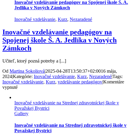
v
Inovačné vzdelávanie pedagógov na Spojenej škole Š. A.
Nových
Jedlíka v Nových Zámkoch
Zámkoch
Inovačné vzdelávanie
,
Kurz
,
Nezaradené
Inovačné vzdelávanie pedagógov na
Spojenej škole Š. A. Jedlíka v Nových
Zámkoch
Učiteľ, ktorý pozná potreby a [...]
Od
Martina Sokoliová
|
2025-04-28T13:50:37+02:00
16 mája,
2024
|
Kategórie:
Inovačné vzdelávanie
,
Kurz
,
Nezaradené
|
Tags:
Inovačné vzdelávanie
,
Kurz
,
vzdelávanie pedagógov
|
Komentáre
na
vypnuté
Inovačné
vzdelávanie
Inovačné vzdelávanie na Strednej zdravotníckej škole v
pedagógov
Považskej Bystrici
na
Gallery
Spojenej
škole
Š.
Inovačné vzdelávanie na Strednej zdravotníckej škole v
A.
Považskej Bystrici