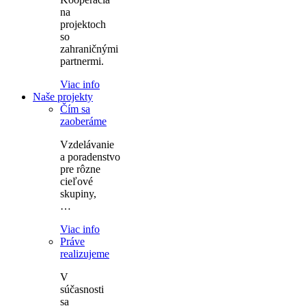
na
projektoch
so
zahraničnými
partnermi.
Viac info
Naše projekty
Čím sa
zaoberáme
Vzdelávanie
a poradenstvo
pre rôzne
cieľové
skupiny,
…
Viac info
Práve
realizujeme
V
súčasnosti
sa