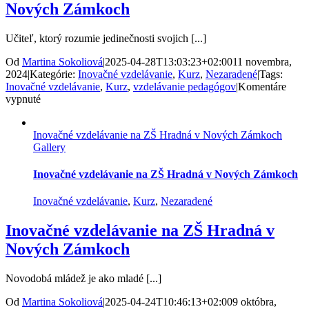
Nových Zámkoch
Učiteľ, ktorý rozumie jedinečnosti svojich [...]
Od
Martina Sokoliová
|
2025-04-28T13:03:23+02:00
11 novembra,
2024
|
Kategórie:
Inovačné vzdelávanie
,
Kurz
,
Nezaradené
|
Tags:
Inovačné vzdelávanie
,
Kurz
,
vzdelávanie pedagógov
|
Komentáre
na
vypnuté
Inovačné
vzdelávanie
Inovačné vzdelávanie na ZŠ Hradná v Nových Zámkoch
na
Gallery
ZŠ
G.
Bethlena
Inovačné vzdelávanie na ZŠ Hradná v Nových Zámkoch
v
Nových
Inovačné vzdelávanie
,
Kurz
,
Nezaradené
Zámkoch
Inovačné vzdelávanie na ZŠ Hradná v
Nových Zámkoch
Novodobá mládež je ako mladé [...]
Od
Martina Sokoliová
|
2025-04-24T10:46:13+02:00
9 októbra,