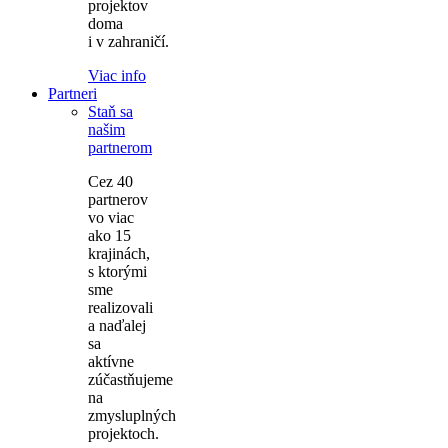
projektov
doma
i v zahraničí.
Viac info
Partneri
Staň sa
našim
partnerom
Cez 40
partnerov
vo viac
ako 15
krajinách,
s ktorými
sme
realizovali
a naďalej
sa
aktívne
zúčastňujeme
na
zmysluplných
projektoch.