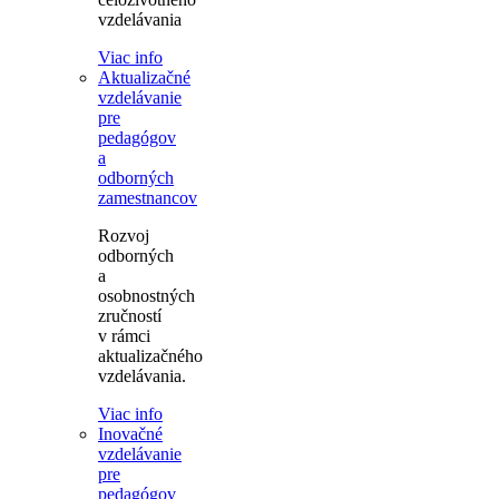
vzdelávania
Viac info
Aktualizačné
vzdelávanie
pre
pedagógov
a
odborných
zamestnancov
Rozvoj
odborných
a
osobnostných
zručností
v rámci
aktualizačného
vzdelávania.
Viac info
Inovačné
vzdelávanie
pre
pedagógov