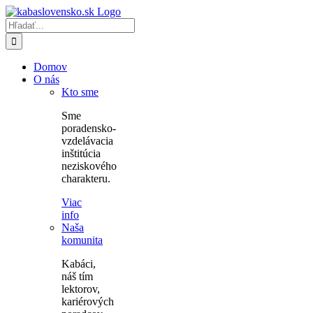
Skip
to
Hľadať:
content
Domov
O nás
Kto sme
Sme
poradensko-
vzdelávacia
inštitúcia
neziskového
charakteru.
Viac
info
Naša
komunita
Kabáci,
náš tím
lektorov,
kariérových