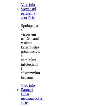
Viac info
Slovenskí
partneri a
asociácie
Spolupráca
s
viacerými
nadšencami
v rámci
kariérového
poradenstva,
s
verejnými
inštitúciami
i
súkromnými
firmami.
Viac info
Partneri
EÚ a
medzinárodné
siete