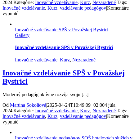
2024
|
Kategórie:
Inovačné vzdelávanie
,
Kurz
,
Nezaradené
|
Tags:
Inovačné vzdelávanie
,
Kurz
,
vzdelávanie pedagógov
|
Komentáre
na
vypnuté
Inovačné
vzdelávanie
Inovačné vzdelávanie SPŠ v Považskej Bystrici
na
Gallery
ZŠ
Hradná
v
Inovačné vzdelávanie SPŠ v Považskej Bystrici
Nových
Zámkoch
Inovačné vzdelávanie
,
Kurz
,
Nezaradené
Inovačné vzdelávanie SPŠ v Považskej
Bystrici
Moderný pedagóg aktívne rozvíja svoju [...]
Od
Martina Sokoliová
|
2025-04-24T10:49:09+02:00
4 júla,
2024
|
Kategórie:
Inovačné vzdelávanie
,
Kurz
,
Nezaradené
|
Tags:
Inovačné vzdelávanie
,
Kurz
,
vzdelávanie pedagógov
|
Komentáre
na
vypnuté
Inovačné
vzdelávanie
Inovačné vzdelávanie pedagógov SOŠ hotelových služieb v
SPŠ