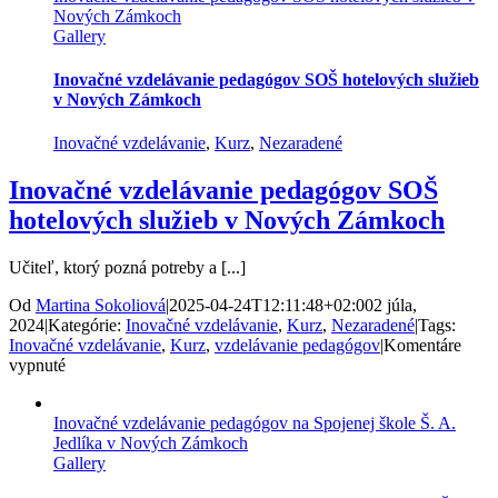
Nových Zámkoch
v
Gallery
Považskej
Bystrici
Inovačné vzdelávanie pedagógov SOŠ hotelových služieb
v Nových Zámkoch
Inovačné vzdelávanie
,
Kurz
,
Nezaradené
Inovačné vzdelávanie pedagógov SOŠ
hotelových služieb v Nových Zámkoch
Učiteľ, ktorý pozná potreby a [...]
Od
Martina Sokoliová
|
2025-04-24T12:11:48+02:00
2 júla,
2024
|
Kategórie:
Inovačné vzdelávanie
,
Kurz
,
Nezaradené
|
Tags:
Inovačné vzdelávanie
,
Kurz
,
vzdelávanie pedagógov
|
Komentáre
na
vypnuté
Inovačné
vzdelávanie
Inovačné vzdelávanie pedagógov na Spojenej škole Š. A.
pedagógov
Jedlíka v Nových Zámkoch
SOŠ
Gallery
hotelových
služieb