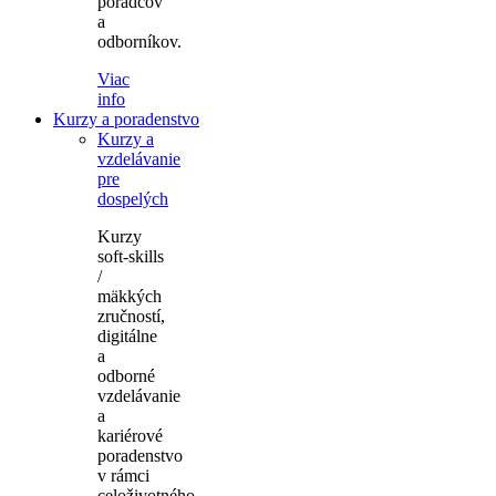
poradcov
a
odborníkov.
Viac
info
Kurzy a poradenstvo
Kurzy a
vzdelávanie
pre
dospelých
Kurzy
soft-skills
/
mäkkých
zručností,
digitálne
a
odborné
vzdelávanie
a
kariérové
poradenstvo
v rámci
celoživotného