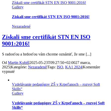
Získali sme certifikát STN EN ISO 9001:2016!
Gallery
Získali sme certifikát STN EN ISO 9001:2016!
Nezaradené
Získali sme certifikát STN EN ISO
9001:2016!
S radosťou a hrdosťou vám chceme oznámiť, že sme [...]
Od
Martin Kubiš
|
2025-05-23T09:27:50+02:00
27 marca,
2025
|
Kategórie:
Nezaradené
|
Tags:
ISO
,
KA1 2024
|
Komentáre
na
vypnuté
Získali
sme
Vzdelávanie pedagógov ZŠ v Krpeľanoch – rozvoj Soft
certifikát
Skills“
STN
Gallery
EN
ISO
9001:2016!
Vzdelávanie pedagógov ZŠ v Krpeľanoch – rozvoj Soft
Skills“