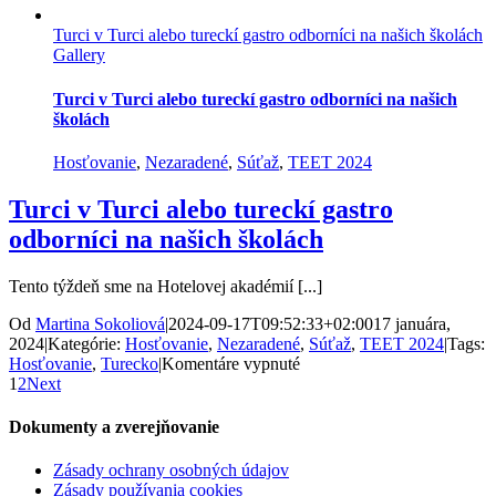
pedagógov
Turci v Turci alebo tureckí gastro odborníci na našich školách
ZŠ
Gallery
Dostojevského
v
Poprade
Turci v Turci alebo tureckí gastro odborníci na našich
–
školách
Soft
Skills“
Hosťovanie
,
Nezaradené
,
Súťaž
,
TEET 2024
Turci v Turci alebo tureckí gastro
odborníci na našich školách
Tento týždeň sme na Hotelovej akadémií [...]
Od
Martina Sokoliová
|
2024-09-17T09:52:33+02:00
17 januára,
2024
|
Kategórie:
Hosťovanie
,
Nezaradené
,
Súťaž
,
TEET 2024
|
Tags:
na
Hosťovanie
,
Turecko
|
Komentáre vypnuté
Turci
1
2
Next
v
Turci
Dokumenty a zverejňovanie
alebo
tureckí
Zásady ochrany osobných údajov
gastro
Zásady používania cookies