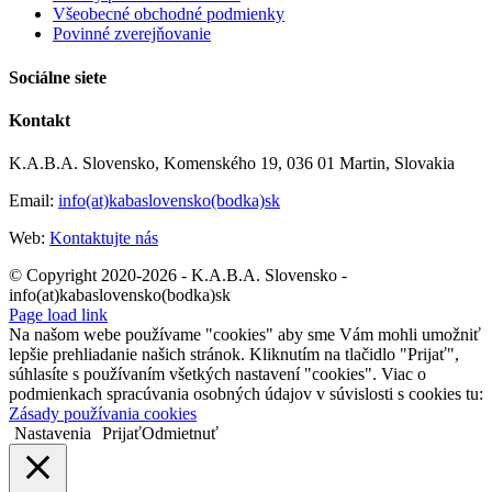
odborníci
Všeobecné obchodné podmienky
na
Povinné zverejňovanie
našich
školách
Sociálne siete
Kontakt
K.A.B.A. Slovensko, Komenského 19, 036 01 Martin, Slovakia
Email:
info(at)kabaslovensko(bodka)sk
Web:
Kontaktujte nás
© Copyright 2020-2026 - K.A.B.A. Slovensko -
info(at)kabaslovensko(bodka)sk
Page load link
Na našom webe používame "cookies" aby sme Vám mohli umožniť
lepšie prehliadanie našich stránok. Kliknutím na tlačidlo "Prijať",
súhlasíte s používaním všetkých nastavení "cookies". Viac o
podmienkach spracúvania osobných údajov v súvislosti s cookies tu:
Zásady používania cookies
Nastavenia
Prijať
Odmietnuť