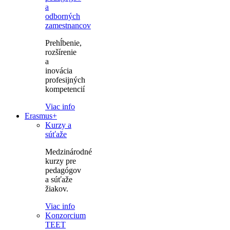
a
odborných
zamestnancov
Prehĺbenie,
rozšírenie
a
inovácia
profesijných
kompetencií
Viac info
Erasmus+
Kurzy a
súťaže
Medzinárodné
kurzy pre
pedagógov
a súťaže
žiakov.
Viac info
Konzorcium
TEET