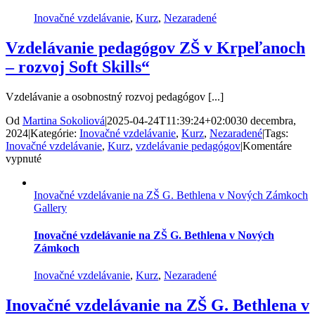
Inovačné vzdelávanie
,
Kurz
,
Nezaradené
Vzdelávanie pedagógov ZŠ v Krpeľanoch
– rozvoj Soft Skills“
Vzdelávanie a osobnostný rozvoj pedagógov [...]
Od
Martina Sokoliová
|
2025-04-24T11:39:24+02:00
30 decembra,
2024
|
Kategórie:
Inovačné vzdelávanie
,
Kurz
,
Nezaradené
|
Tags:
Inovačné vzdelávanie
,
Kurz
,
vzdelávanie pedagógov
|
Komentáre
na
vypnuté
Vzdelávanie
pedagógov
Inovačné vzdelávanie na ZŠ G. Bethlena v Nových Zámkoch
ZŠ
Gallery
v
Krpeľanoch
–
Inovačné vzdelávanie na ZŠ G. Bethlena v Nových
rozvoj
Zámkoch
Soft
Skills“
Inovačné vzdelávanie
,
Kurz
,
Nezaradené
Inovačné vzdelávanie na ZŠ G. Bethlena v