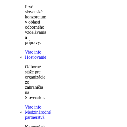
Prvé
slovenské
konzorcium
v oblasti
odborného
vzdelávania
a
prípravy.
Viac info
Hosťovanie
Odborné
stáže pre
organizácie
zo
zahraničia
na
Slovensku.
Viac info
Medzinárodné
partnerstvá
Kooperácia