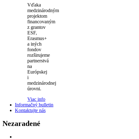
Vďaka
medzinárodným
projektom
financovaným
z grantov
ESF,
Erasmus+
a iných
fondov
rozširujeme
partnerstvá
na
Európskej
i
medzinárodnej
úrovni.
Viac info
Informačný bulletin
Kontaktujte nás
Nezaradené