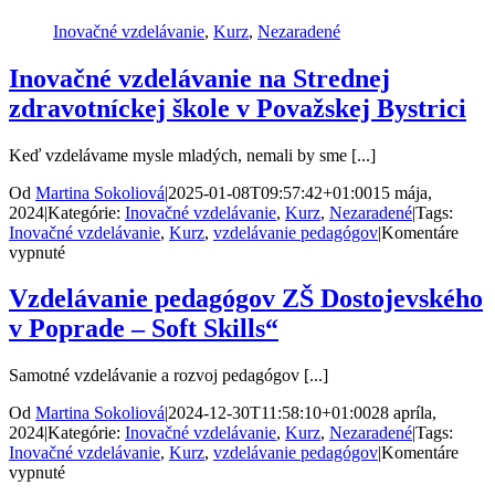
Jedlíka
v
Inovačné vzdelávanie
,
Kurz
,
Nezaradené
Nových
Zámkoch
Inovačné vzdelávanie na Strednej
zdravotníckej škole v Považskej Bystrici
Keď vzdelávame mysle mladých, nemali by sme [...]
Od
Martina Sokoliová
|
2025-01-08T09:57:42+01:00
15 mája,
2024
|
Kategórie:
Inovačné vzdelávanie
,
Kurz
,
Nezaradené
|
Tags:
Inovačné vzdelávanie
,
Kurz
,
vzdelávanie pedagógov
|
Komentáre
na
vypnuté
Inovačné
vzdelávanie
Vzdelávanie pedagógov ZŠ Dostojevského
na
v Poprade – Soft Skills“
Strednej
zdravotníckej
škole
Samotné vzdelávanie a rozvoj pedagógov [...]
v
Považskej
Od
Martina Sokoliová
|
2024-12-30T11:58:10+01:00
28 apríla,
Bystrici
2024
|
Kategórie:
Inovačné vzdelávanie
,
Kurz
,
Nezaradené
|
Tags:
Inovačné vzdelávanie
,
Kurz
,
vzdelávanie pedagógov
|
Komentáre
na
vypnuté
Vzdelávanie