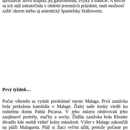
spoznávať novú krajinu, jej gastronómiu, zvyky a tradície. A keďže
sa ich stáž uskutočnila v období jesenných prázdnin, mali možnosť
zažiť okrem iného aj autentický španielsky Halloween.
Prvý týždeň…
Počas víkendu sa vydali preskúmať mesto Malaga. Prvá zastávka
bola prekrásna katedrála v Malage. Ďalej naše kroky viedli ku
rodnému domu Pabla Picassa. V jeho múzeu obdivovali jeho
zaujímavé portréty, maľby a sochy. Ďalšia zastávka bola Rímske
divadlo kde mohli vidieť krásy minulosti. Výlet v Malage zakončili
na pláži Malagueta. Pláž si žiaci veľmi užili, pretože počasie po