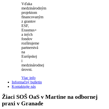
Vďaka
medzinárodným
projektom
financovaným
z grantov
ESF,
Erasmus+
a iných
fondov
rozširujeme
partnerstvá
na
Európskej
i
medzinárodnej
úrovni.
Viac info
Informačný bulletin
Kontaktujte nás
Žiaci SOŠ OaS v Martine na odbornej
praxi v Granade