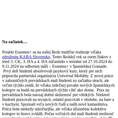
Na začiatok…
Projekt Erasmus+ sa na našej škole tradične realizuje vďaka
združeniu KABA Slovensko
. Tento školský rok sa osem žiakov z
tried 3. CK, 3. HA a 4. HA zúčastnilo v termíne od 27.10.2024 do
9.11.2024 na odbornej stáži – Erasmus+ v španielskej Granade.
Prvý deň študenti absolvovali jazykový kurz, ktorý pre nich
pripravila partnerská organizácia Universal Mobility. Z novej práce
v zahraničných prevádzkach mali študenti zo začiatku strach, ale
veľmi rýchlo zistili, že vďaka srdečnej povahe nových španielskych
kolegov sa budú na prevádzkach rýchlo cítiť ako doma. Prax na
prevádzkach bola naozaj dobrá skúsenosť pre všetkých. Niektorí
študenti praxovali na recepcii, ostatní pracovali v obsluhe, na bare a
v kuchyni. Spoznali veľa nových ľudí a našli nové kamarátstva.
Práca bola niekedy náročnejšia, ale vďaka úžasnému kolektívu
kolegov to hravo zvládli. Počas voľných dní mali študenti možnosť