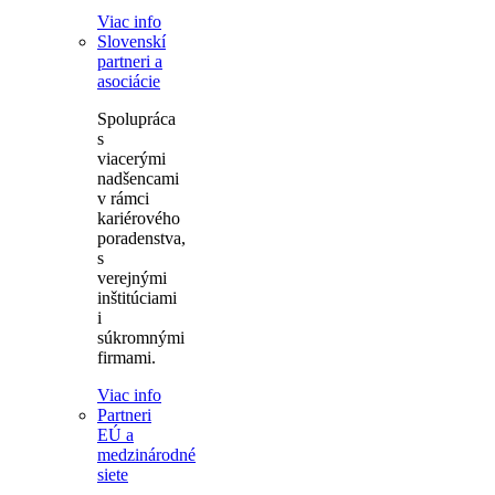
Viac info
Slovenskí
partneri a
asociácie
Spolupráca
s
viacerými
nadšencami
v rámci
kariérového
poradenstva,
s
verejnými
inštitúciami
i
súkromnými
firmami.
Viac info
Partneri
EÚ a
medzinárodné
siete