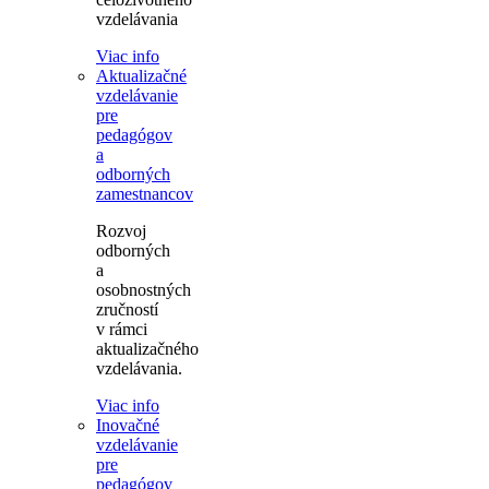
vzdelávania
Viac info
Aktualizačné
vzdelávanie
pre
pedagógov
a
odborných
zamestnancov
Rozvoj
odborných
a
osobnostných
zručností
v rámci
aktualizačného
vzdelávania.
Viac info
Inovačné
vzdelávanie
pre
pedagógov