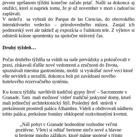
prvom upršanom týždni konečne začalo priať. Našli sa dokonca aj
otužilci, ktorí si napriek tomu, že je už november v mori s radosťou
zaplávali.
V nedeľu sa vybrali do Parque de las Ciencias, do obrovského
interaktívneho vedecko – prírodovedného múzea. Zaujal ich
podmorský svet ale taktiež aj expozícia o ľudskom tele. Z výletov si
odniesli krásne spomienky na spoločne strávený čas.
Druhý týždeň…
Počas druhého týždňa sa vrátili na naše prevádzky a pokračovali v
praxi, získavali ďalšie nové vedomosti a zručnosti do života,
spoznávali miestnu gastronómiu, mohli si vyskúšať nové veci ktoré
ešte nevideli a nezažili, dokonca boli pri zavádzaní nového
hotelového rezervačného systému.
Ku koncu týždňa navštívili tradičnú gypsy štvrť – Sacromonte v
Granade. Tam mali možnosť vidieť tradičné jaskynné domy, ktoré
mali jedinečný architektonický štýl. Posledný deň strávili v
prekrásnom prostredí paláca Alhambra. Videli a obdivovali nádheru
tohto paláca, prekrásne fontány obklopené rozkvitnutými kvetmi.
„Náš pobyt v Granade hodnotíme rozhodne veľmi
pozitívne. Všetci si odtiaľ berieme niečo nové a hlavne
si berieme mnoho zážitkov, ktoré máme spojené s týmto