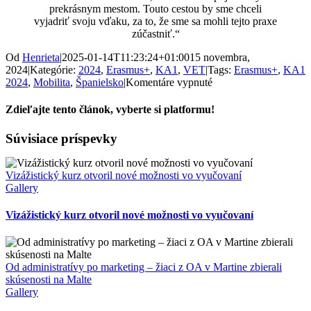
prekrásnym mestom. Touto cestou by sme chceli
vyjadriť svoju vďaku, za to, že sme sa mohli tejto praxe
zúčastniť.“
Od
Henrieta
|
2025-01-14T11:23:24+01:00
15 novembra,
2024
|
Kategórie:
2024
,
Erasmus+
,
KA1
,
VET
|
Tags:
Erasmus+
,
KA1
na
2024
,
Mobilita
,
Španielsko
|
Komentáre vypnuté
Žiaci
SOŠ
Zdieľajte tento článok, vyberte si platformu!
OaS
v
Facebook
X
Súvisiace príspevky
Martine
na
odbornej
Vizážistický kurz otvoril nové možnosti vo vyučovaní
praxi
Gallery
v
Granade
Vizážistický kurz otvoril nové možnosti vo vyučovaní
Od administratívy po marketing – žiaci z OA v Martine zbierali
skúsenosti na Malte
Gallery