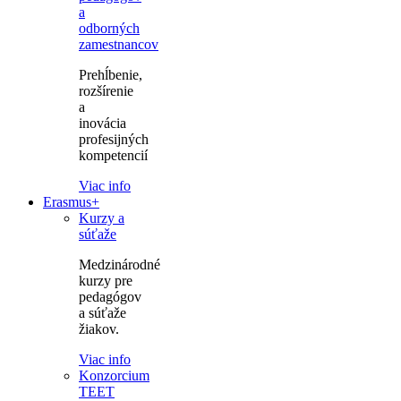
a
odborných
zamestnancov
Prehĺbenie,
rozšírenie
a
inovácia
profesijných
kompetencií
Viac info
Erasmus+
Kurzy a
súťaže
Medzinárodné
kurzy pre
pedagógov
a súťaže
žiakov.
Viac info
Konzorcium
TEET