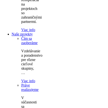
na
projektoch
so
zahraničnými
partnermi.
Viac info
Naše projekty
Čím sa
zaoberáme
Vzdelávanie
a poradenstvo
pre rôzne
cieľové
skupiny,
…
Viac info
Práve
realizujeme
V
súčasnosti
sa