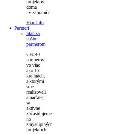
projektov
doma
i v zahraničí.
Viac info
Partneri
Staň sa
našim
partnerom
Cez 40
partnerov
vo viac
ako 15
krajinách,
s ktorými
sme
realizovali
a naďalej
sa
aktívne
zúčastňujeme
na
zmysluplných
projektoch.