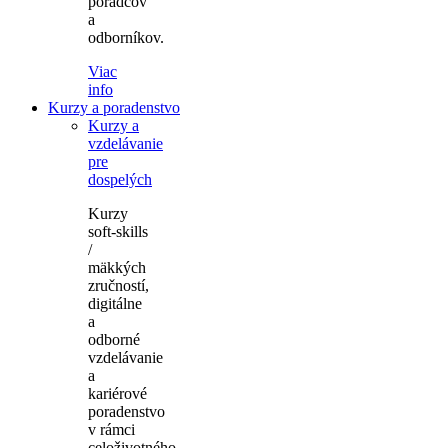
poradcov
a
odborníkov.
Viac
info
Kurzy a poradenstvo
Kurzy a
vzdelávanie
pre
dospelých
Kurzy
soft-skills
/
mäkkých
zručností,
digitálne
a
odborné
vzdelávanie
a
kariérové
poradenstvo
v rámci
celoživotného