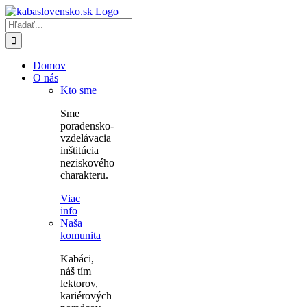
Skip
to
Hľadať:
content
Domov
O nás
Kto sme
Sme
poradensko-
vzdelávacia
inštitúcia
neziskového
charakteru.
Viac
info
Naša
komunita
Kabáci,
náš tím
lektorov,
kariérových