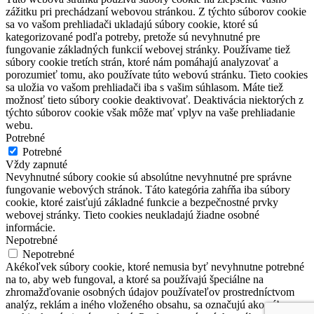
zážitku pri prechádzaní webovou stránkou. Z týchto súborov cookie
sa vo vašom prehliadači ukladajú súbory cookie, ktoré sú
kategorizované podľa potreby, pretože sú nevyhnutné pre
fungovanie základných funkcií webovej stránky. Používame tiež
súbory cookie tretích strán, ktoré nám pomáhajú analyzovať a
porozumieť tomu, ako používate túto webovú stránku. Tieto cookies
sa uložia vo vašom prehliadači iba s vašim súhlasom. Máte tiež
možnosť tieto súbory cookie deaktivovať. Deaktivácia niektorých z
týchto súborov cookie však môže mať vplyv na vaše prehliadanie
webu.
Potrebné
Potrebné
Vždy zapnuté
Nevyhnutné súbory cookie sú absolútne nevyhnutné pre správne
fungovanie webových stránok. Táto kategória zahŕňa iba súbory
cookie, ktoré zaisťujú základné funkcie a bezpečnostné prvky
webovej stránky. Tieto cookies neukladajú žiadne osobné
informácie.
Nepotrebné
Nepotrebné
Akékoľvek súbory cookie, ktoré nemusia byť nevyhnutne potrebné
na to, aby web fungoval, a ktoré sa používajú špeciálne na
zhromažďovanie osobných údajov používateľov prostredníctvom
analýz, reklám a iného vloženého obsahu, sa označujú ako súbory