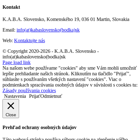
Kontakt
K.A.B.A. Slovensko, Komenského 19, 036 01 Martin, Slovakia
Email:
info(at)kabaslovensko(bodka)sk
Web:
Kontaktujte nás
© Copyright 2020-2026 - K.A.B.A. Slovensko -
info(at)kabaslovensko(bodka)sk
Page load link
Na našom webe používame "cookies" aby sme Vám mohli umožniť
lepšie prehliadanie našich stránok. Kliknutím na tlačidlo "Prijať",
súhlasíte s používaním všetkých nastavení "cookies". Viac o
podmienkach spracúvania osobných údajov v súvislosti s cookies tu:
Zásady používania cookies
Nastavenia
Prijať
Odmietnuť
Close
Prehľad ochrany osobných údajov
Táto webová stránka používa súbory cookie na zlepšenie vášho