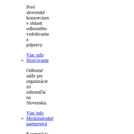
Prvé
slovenské
konzorcium
v oblasti
odborného
vzdelávania
a
prípravy.
Viac info
Hosťovanie
Odborné
stáže pre
organizácie
zo
zahraničia
na
Slovensku.
Viac info
Medzinárodné
partnerstvá
Kooperácia