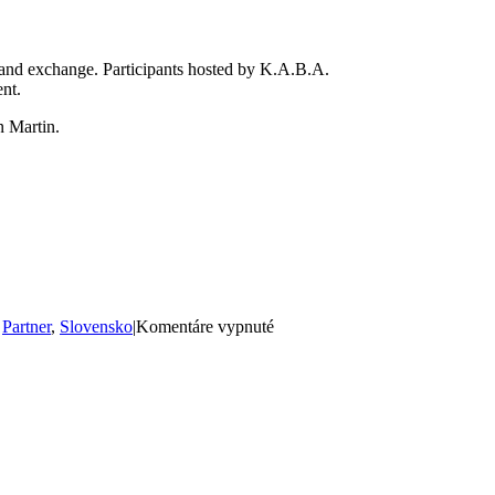
ng and exchange. Participants hosted by K.A.B.A.
ent.
n Martin.
na
,
Partner
,
Slovensko
|
Komentáre vypnuté
Experience
Erasmus+
to
the
fullest
in
Martin
with