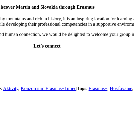
iscover Martin and Slovakia through Erasmus+
by mountains and rich in history, it is an inspiring location for learni
ile developing their professional competencies in a supportive envirom
ty and human connection, we would be delighted to welcome your group i
Let´s connect
e:
Aktivity
,
Konzorcium Erasmus+Turiec
|
Tags:
Erasmus+
,
Hosťovanie