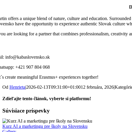
D
rtin offers a unique blend of nature, culture and education. Surrounded 
ovensko have the opportunity to experience authentic Slovak culture wh
 you are looking for a partner that combines professionalism, creativi
il: info@kabaslovensko.sk
atsapp: +421 907 804 068
t´s create meaningful Erasmus+ experiences together!
Od
Henrieta
|
2026-02-13T09:31:00+01:00
12 februára, 2026
|
Kategóri
Zdieľajte tento článok, vyberte si platformu!
Facebook
X
Súvisiace príspevky
Kurz AI a marketingu pre školy na Slovensku
Gallery