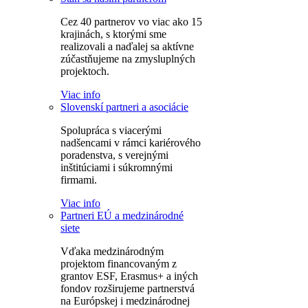
Cez 40 partnerov vo viac ako 15
krajinách, s ktorými sme
realizovali a naďalej sa aktívne
zúčastňujeme na zmysluplných
projektoch.
Viac info
Slovenskí partneri a asociácie
Spolupráca s viacerými
nadšencami v rámci kariérového
poradenstva, s verejnými
inštitúciami i súkromnými
firmami.
Viac info
Partneri EÚ a medzinárodné
siete
Vďaka medzinárodným
projektom financovaným z
grantov ESF, Erasmus+ a iných
fondov rozširujeme partnerstvá
na Európskej i medzinárodnej