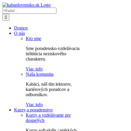
Skip
to
Hľadať:
content
Domov
O nás
Kto sme
Sme poradensko-vzdelávacia
inštitúcia neziskového
charakteru.
Viac info
Naša komunita
Kabáci, náš tím lektorov,
kariérových poradcov a
odborníkov.
Viac info
Kurzy a poradenstvo
Kurzy a vzdelávanie pre
dospelých
Kurzy soft-skills / mäkkých