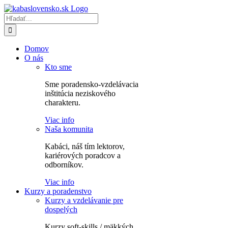
Skip
to
Hľadať:
content
Domov
O nás
Kto sme
Sme poradensko-vzdelávacia
inštitúcia neziskového
charakteru.
Viac info
Naša komunita
Kabáci, náš tím lektorov,
kariérových poradcov a
odborníkov.
Viac info
Kurzy a poradenstvo
Kurzy a vzdelávanie pre
dospelých
Kurzy soft-skills / mäkkých