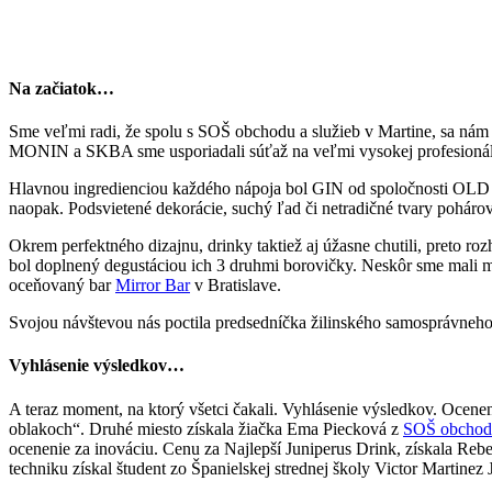
Na začiatok…
Sme veľmi radi, že spolu s SOŠ obchodu a služieb v Martine, sa nám 
MONIN a SKBA sme usporiadali súťaž na veľmi vysokej profesionálnej 
Hlavnou ingredienciou každého nápoja bol GIN od spoločnosti OLD Her
naopak. Podsvietené dekorácie, suchý ľad či netradičné tvary pohárov 
Okrem perfektného dizajnu, drinky taktiež aj úžasne chutili, preto r
bol doplnený degustáciou ich 3 druhmi borovičky. Neskôr sme mali m
oceňovaný bar
Mirror Bar
v Bratislave.
Svojou návštevou nás poctila predsedníčka žilinského samosprávneho 
Vyhlásenie výsledkov…
A teraz moment, na ktorý všetci čakali. Vyhlásenie výsledkov. Ocene
oblakoch“. Druhé miesto získala žiačka Ema Piecková z
SOŠ obchodu
ocenenie za inováciu. Cenu za Najlepší Juniperus Drink, získala Rebe
techniku získal študent zo Španielskej strednej školy Victor Martinez