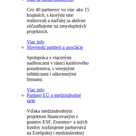
Cez 40 partnerov vo viac ako 15
krajinách, s ktorými sme
realizovali a naďalej sa aktívne
zúčastňujeme na zmysluplných
projektoch.
Viac info
Slovenskí partneri a asociácie
Spolupráca s viacerými
nadšencami v rámci kariérového
poradenstva, s verejnými
inštitúciami i súkromnými
firmami.
Viac info
Partneri EÚ a medzinárodné
siete
Vďaka medzinárodným
projektom financovaným z
grantov ESF, Erasmus+ a iných
fondov rozširujeme partnerstvá
na Európskej i medzinárodnej