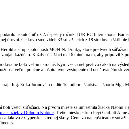
podarilo uskutočniť už 2. úspešný ročník TURIEC International Barten
úrovni. Celkovo sme videli 33 súťažiacich z 18 stredných škôl nie le
old a sirup spoločnosti MONIN. Drinky, ktoré predviedli súťažiaci bo
zaujali každého. Každý súťažiaci mal 6 minút na to, aby pripravil 3 por
ozhodovanie bolo veľmi náročné. Kým všetci netrpezlivo čakali na výsl
ožnosť veľmi poučné a inšpiratívne vystúpenie od oceňovaného sloven
kraju Ing. Erika Jurínová a riaditeľka odboru školstva a športu Mgr.
ní boli všetci súťažiaci. Na prvom mieste sa umiestnila žiačka Naomi 
 a služieb v Dolnom Kubíne
. Tretie miesto patrilo Peyi Garbutt Anne 
cca Iakova z Cyperskej strednej školy. Cenu za najlepší team v súťaži 
 Jimenez.