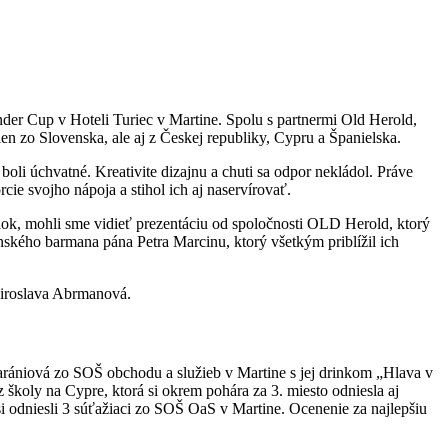
der Cup v Hoteli Turiec v Martine. Spolu s partnermi Old Herold,
n zo Slovenska, ale aj z Českej republiky, Cypru a Španielska.
li úchvatné. Kreativite dizajnu a chuti sa odpor nekládol. Práve
cie svojho nápoja a stihol ich aj naservírovať.
edok, mohli sme vidieť prezentáciu od spoločnosti OLD Herold, ktorý
ského barmana pána Petra Marcinu, ktorý všetkým priblížil ich
 Miroslava Abrmanová.
Harániová zo SOŠ obchodu a služieb v Martine s jej drinkom „Hlava v
z školy na Cypre, ktorá si okrem pohára za 3. miesto odniesla aj
si odniesli 3 súťažiaci zo SOŠ OaS v Martine. Ocenenie za najlepšiu