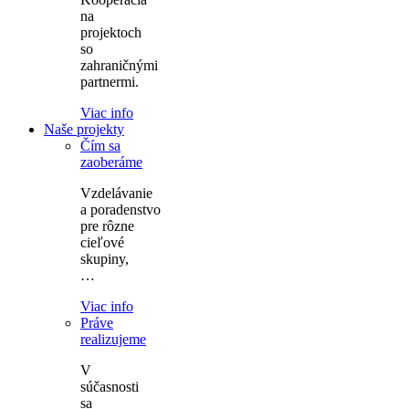
na
projektoch
so
zahraničnými
partnermi.
Viac info
Naše projekty
Čím sa
zaoberáme
Vzdelávanie
a poradenstvo
pre rôzne
cieľové
skupiny,
…
Viac info
Práve
realizujeme
V
súčasnosti
sa