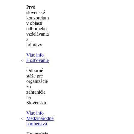
Prvé
slovenské
konzorcium
v oblasti
odborného
vzdelávania
a
prípravy.
Viac info
Hosťovanie
Odborné
stáže pre
organizácie
zo
zahraničia
na
Slovensku.
Viac info
Medzinárodné
partnerstvá
Kooperácia