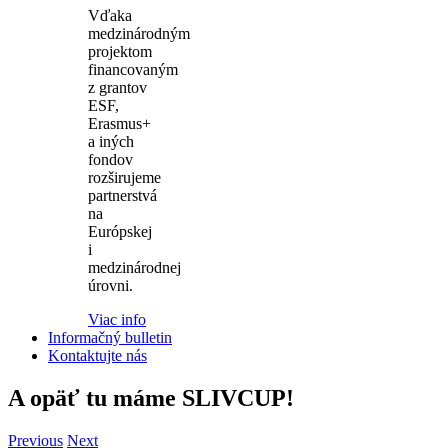
Vďaka
medzinárodným
projektom
financovaným
z grantov
ESF,
Erasmus+
a iných
fondov
rozširujeme
partnerstvá
na
Európskej
i
medzinárodnej
úrovni.
Viac info
Informačný bulletin
Kontaktujte nás
A opäť tu máme SLIVCUP!
Previous
Next