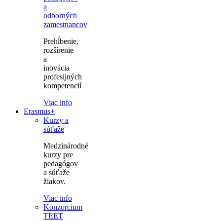
a
odborných
zamestnancov
Prehĺbenie,
rozšírenie
a
inovácia
profesijných
kompetencií
Viac info
Erasmus+
Kurzy a
súťaže
Medzinárodné
kurzy pre
pedagógov
a súťaže
žiakov.
Viac info
Konzorcium
TEET