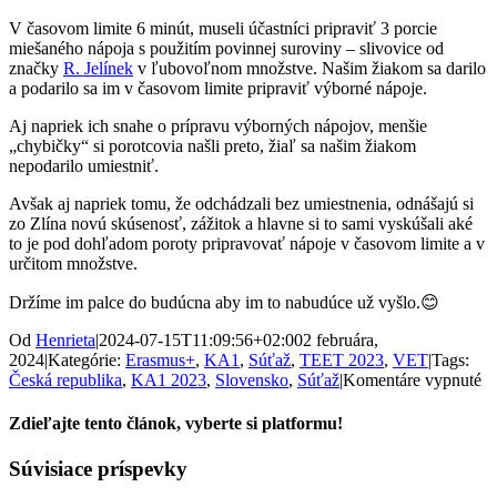
V časovom limite 6 minút, museli účastníci pripraviť 3 porcie
miešaného nápoja s použitím povinnej suroviny – slivovice od
značky
R. Jelínek
v ľubovoľnom množstve. Našim žiakom sa darilo
a podarilo sa im v časovom limite pripraviť výborné nápoje.
Aj napriek ich snahe o prípravu výborných nápojov, menšie
„chybičky“ si porotcovia našli preto, žiaľ sa našim žiakom
nepodarilo umiestniť.
Avšak aj napriek tomu, že odchádzali bez umiestnenia, odnášajú si
zo Zlína novú skúsenosť, zážitok a hlavne si to sami vyskúšali aké
to je pod dohľadom poroty pripravovať nápoje v časovom limite a v
určitom množstve.
Držíme im palce do budúcna aby im to nabudúce už vyšlo.😊
Od
Henrieta
|
2024-07-15T11:09:56+02:00
2 februára,
2024
|
Kategórie:
Erasmus+
,
KA1
,
Súťaž
,
TEET 2023
,
VET
|
Tags:
na
Česká republika
,
KA1 2023
,
Slovensko
,
Súťaž
|
Komentáre vypnuté
A
op
Zdieľajte tento článok, vyberte si platformu!
tu
m
Facebook
X
Súvisiace príspevky
S