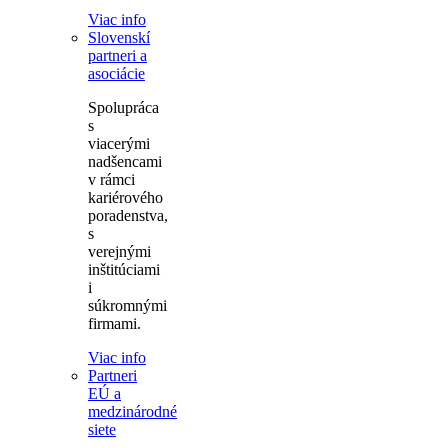
Viac info
Slovenskí
partneri a
asociácie
Spolupráca
s
viacerými
nadšencami
v rámci
kariérového
poradenstva,
s
verejnými
inštitúciami
i
súkromnými
firmami.
Viac info
Partneri
EÚ a
medzinárodné
siete