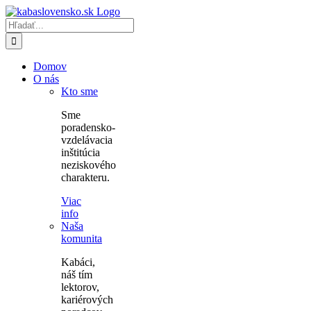
Skip
to
Hľadať:
content
Domov
O nás
Kto sme
Sme
poradensko-
vzdelávacia
inštitúcia
neziskového
charakteru.
Viac
info
Naša
komunita
Kabáci,
náš tím
lektorov,
kariérových