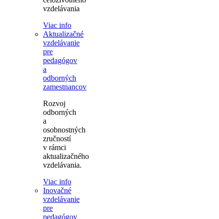
vzdelávania
Viac info
Aktualizačné
vzdelávanie
pre
pedagógov
a
odborných
zamestnancov
Rozvoj
odborných
a
osobnostných
zručností
v rámci
aktualizačného
vzdelávania.
Viac info
Inovačné
vzdelávanie
pre
pedagógov