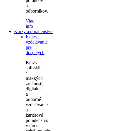
poradcov
a
odborníkov.
Viac
info
Kurzy a poradenstvo
Kurzy a
vzdelávanie
pre
dospelých
Kurzy
soft-skills
/
mäkkých
zručností,
digitálne
a
odborné
vzdelávanie
a
kariérové
poradenstvo
v rámci
celoživotného