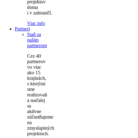
projektov
doma
i v zahraničí.
Viac info
Partneri
Staň sa
našim
partnerom
Cez 40
partnerov
vo viac
ako 15
krajinách,
s ktorými
sme
realizovali
a naďalej
sa
aktívne
zúčastňujeme
na
zmysluplných
projektoch.