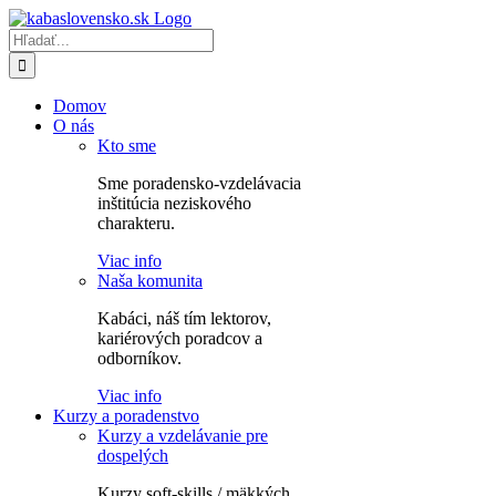
Skip
to
Hľadať:
content
Domov
O nás
Kto sme
Sme poradensko-vzdelávacia
inštitúcia neziskového
charakteru.
Viac info
Naša komunita
Kabáci, náš tím lektorov,
kariérových poradcov a
odborníkov.
Viac info
Kurzy a poradenstvo
Kurzy a vzdelávanie pre
dospelých
Kurzy soft-skills / mäkkých