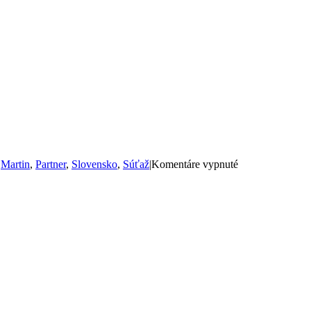
na
,
Martin
,
Partner
,
Slovensko
,
Súťaž
|
Komentáre vypnuté
Turiec
International
Bartender
Cup