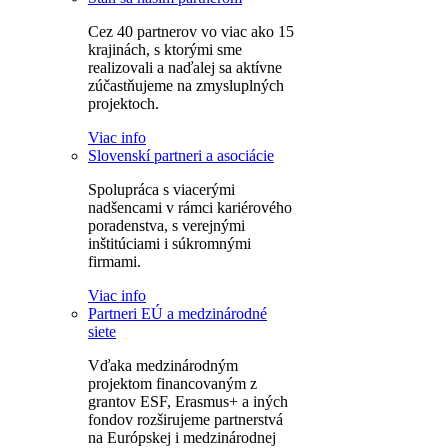
Cez 40 partnerov vo viac ako 15
krajinách, s ktorými sme
realizovali a naďalej sa aktívne
zúčastňujeme na zmysluplných
projektoch.
Viac info
Slovenskí partneri a asociácie
Spolupráca s viacerými
nadšencami v rámci kariérového
poradenstva, s verejnými
inštitúciami i súkromnými
firmami.
Viac info
Partneri EÚ a medzinárodné
siete
Vďaka medzinárodným
projektom financovaným z
grantov ESF, Erasmus+ a iných
fondov rozširujeme partnerstvá
na Európskej i medzinárodnej