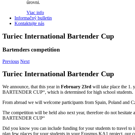
úrovni.
Viac info
Informačný bulletin
Kontaktujte nás
Turiec International Bartender Cup
Bartenders competition
Previous
Next
Turiec International Bartender Cup
We announce, that this year in
February 23rd
will take place the 
BARTENDER CUP“, which is determined for high school students.
From abroad we will welcome participants from Spain, Poland and C
The competition will be held also next year, therefore do not hesi
BARTENDER CUP“
Did you know you can include funding for your students to travel to 
plan few places for your students in your Erasmus KA1 project, our 