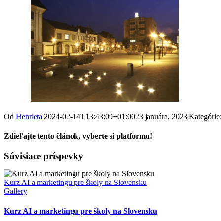
Od
Henrieta
|
2024-02-14T13:43:09+01:00
23 januára, 2023
|
Kategórie
Zdieľajte tento článok, vyberte si platformu!
Facebook
X
Súvisiace príspevky
Kurz AI a marketingu pre školy na Slovensku
Gallery
Kurz AI a marketingu pre školy na Slovensku