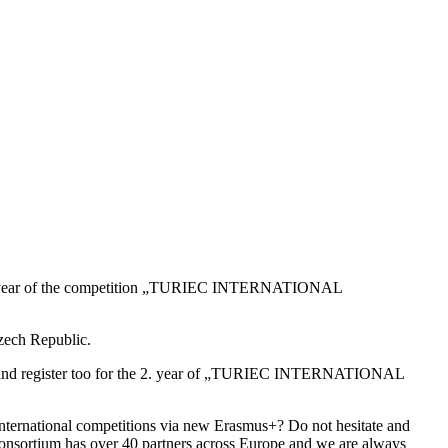
1. year of the competition „TURIEC INTERNATIONAL
zech Republic.
tate and register too for the 2. year of „TURIEC INTERNATIONAL
international competitions via new Erasmus+? Do not hesitate and
consortium has over 40 partners across Europe and we are always