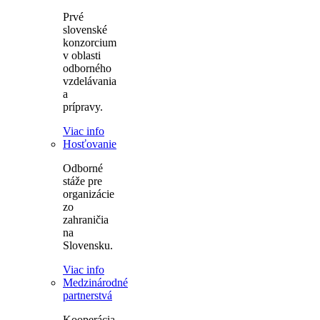
Prvé
slovenské
konzorcium
v oblasti
odborného
vzdelávania
a
prípravy.
Viac info
Hosťovanie
Odborné
stáže pre
organizácie
zo
zahraničia
na
Slovensku.
Viac info
Medzinárodné
partnerstvá
Kooperácia