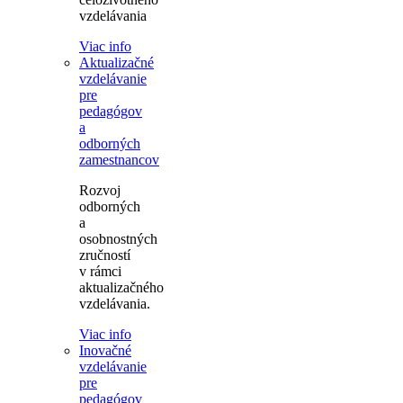
vzdelávania
Viac info
Aktualizačné
vzdelávanie
pre
pedagógov
a
odborných
zamestnancov
Rozvoj
odborných
a
osobnostných
zručností
v rámci
aktualizačného
vzdelávania.
Viac info
Inovačné
vzdelávanie
pre
pedagógov