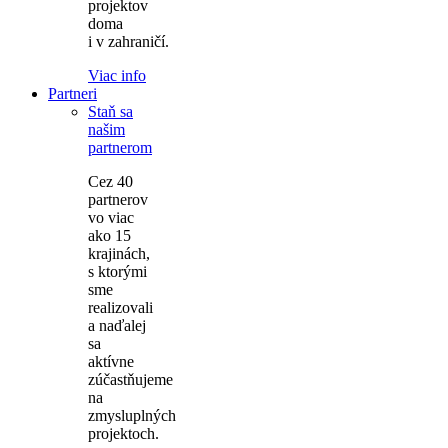
projektov
doma
i v zahraničí.
Viac info
Partneri
Staň sa
našim
partnerom
Cez 40
partnerov
vo viac
ako 15
krajinách,
s ktorými
sme
realizovali
a naďalej
sa
aktívne
zúčastňujeme
na
zmysluplných
projektoch.