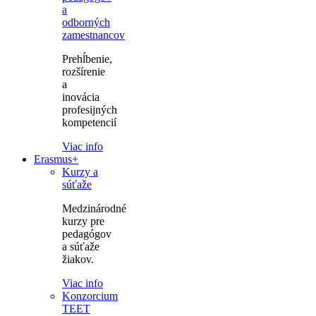
a
odborných
zamestnancov
Prehĺbenie,
rozšírenie
a
inovácia
profesijných
kompetencií
Viac info
Erasmus+
Kurzy a
súťaže
Medzinárodné
kurzy pre
pedagógov
a súťaže
žiakov.
Viac info
Konzorcium
TEET