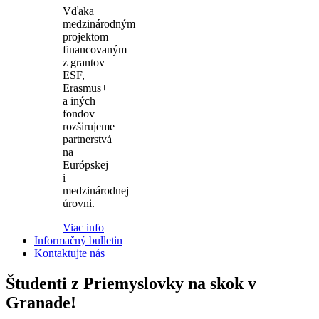
Vďaka
medzinárodným
projektom
financovaným
z grantov
ESF,
Erasmus+
a iných
fondov
rozširujeme
partnerstvá
na
Európskej
i
medzinárodnej
úrovni.
Viac info
Informačný bulletin
Kontaktujte nás
Študenti z Priemyslovky na skok v
Granade!