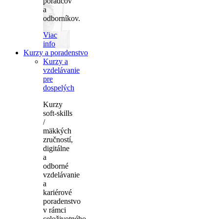
poradcov
a
odborníkov.
Viac
info
Kurzy a poradenstvo
Kurzy a
vzdelávanie
pre
dospelých
Kurzy
soft-skills
/
mäkkých
zručností,
digitálne
a
odborné
vzdelávanie
a
kariérové
poradenstvo
v rámci
celoživotného