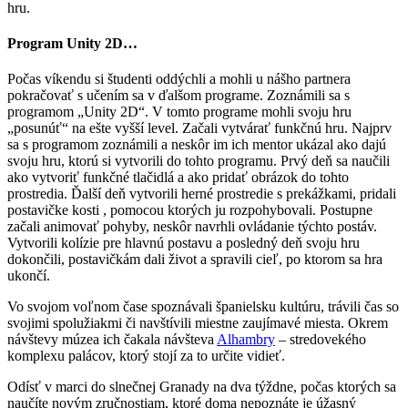
hru.
Program Unity 2D…
Počas víkendu si študenti oddýchli a mohli u nášho partnera
pokračovať s učením sa v ďalšom programe. Zoznámili sa s
programom „Unity 2D“. V tomto programe mohli svoju hru
„posunúť“ na ešte vyšší level. Začali vytvárať funkčnú hru. Najprv
sa s programom zoznámili a neskôr im ich mentor ukázal ako dajú
svoju hru, ktorú si vytvorili do tohto programu. Prvý deň sa naučili
ako vytvoriť funkčné tlačidlá a ako pridať obrázok do tohto
prostredia. Ďalší deň vytvorili herné prostredie s prekážkami, pridali
postavičke kosti , pomocou ktorých ju rozpohybovali. Postupne
začali animovať pohyby, neskôr navrhli ovládanie týchto postáv.
Vytvorili kolízie pre hlavnú postavu a posledný deň svoju hru
dokončili, postavičkám dali život a spravili cieľ, po ktorom sa hra
ukončí.
Vo svojom voľnom čase spoznávali španielsku kultúru, trávili čas so
svojimi spolužiakmi či navštívili miestne zaujímavé miesta. Okrem
návštevy múzea ich čakala návšteva
Alhambry
– stredovekého
komplexu palácov, ktorý stojí za to určite vidieť.
Odísť v marci do slnečnej Granady na dva týždne, počas ktorých sa
naučíte novým zručnostiam, ktoré doma nepoznáte je úžasný