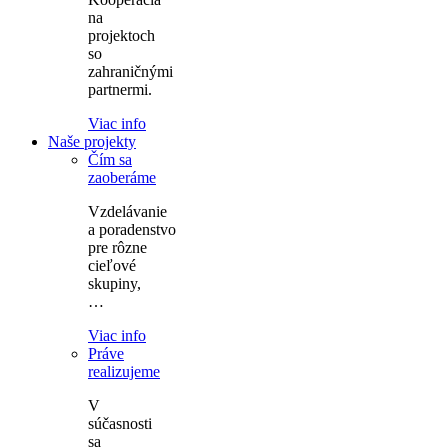
na
projektoch
so
zahraničnými
partnermi.
Viac info
Naše projekty
Čím sa
zaoberáme
Vzdelávanie
a poradenstvo
pre rôzne
cieľové
skupiny,
…
Viac info
Práve
realizujeme
V
súčasnosti
sa