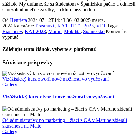
zážitok. My dúfame, že sa študentom v Španielsku páčilo a odniesli
si nezabudnuteľné zážitky, na ktoré nezabudnú.
Od
Henrieta
|
2024-07-12T14:43:36+02:00
25 marca,
2024
|
Kategórie:
Erasmus+
,
KA1
,
TEET 2023
,
VET
|
Tags:
Erasmus+
,
KA1 2023
,
Martin
,
Mobilita
,
Španielsko
|
Komentáre
na
vypnuté
Študenti
z
Zdieľajte tento článok, vyberte si platformu!
Priemyslovky
na
Facebook
X
Súvisiace príspevky
skok
v
Granade!
Vizážistický kurz otvoril nové možnosti vo vyučovaní
Gallery
Vizážistický kurz otvoril nové možnosti vo vyučovaní
Od administratívy po marketing – žiaci z OA v Martine zbierali
skúsenosti na Malte
Gallery