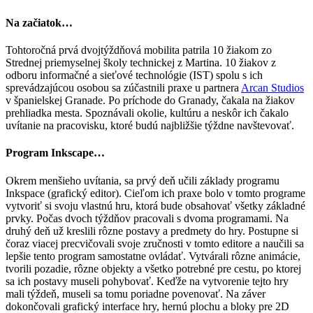
Na začiatok…
Tohtoročná prvá dvojtýždňová mobilita patrila 10 žiakom zo
Strednej priemyselnej školy technickej z Martina. 10 žiakov z
odboru informačné a sieťové technológie (IST) spolu s ich
sprevádzajúcou osobou sa zúčastnili praxe u partnera
Arcan Studios
v španielskej Granade. Po príchode do Granady, čakala na žiakov
prehliadka mesta. Spoznávali okolie, kultúru a neskôr ich čakalo
uvítanie na pracovisku, ktoré budú najbližšie týždne navštevovať.
Program Inkscape…
Okrem menšieho uvítania, sa prvý deň učili základy programu
Inkspace (grafický editor). Cieľom ich praxe bolo v tomto programe
vytvoriť si svoju vlastnú hru, ktorá bude obsahovať všetky základné
prvky. Počas dvoch týždňov pracovali s dvoma programami. Na
druhý deň už kreslili rôzne postavy a predmety do hry. Postupne si
čoraz viacej precvičovali svoje zručnosti v tomto editore a naučili sa
lepšie tento program samostatne ovládať. Vytvárali rôzne animácie,
tvorili pozadie, rôzne objekty a všetko potrebné pre cestu, po ktorej
sa ich postavy museli pohybovať. Keďže na vytvorenie tejto hry
mali týždeň, museli sa tomu poriadne povenovať. Na záver
dokončovali grafický interface hry, hernú plochu a bloky pre 2D