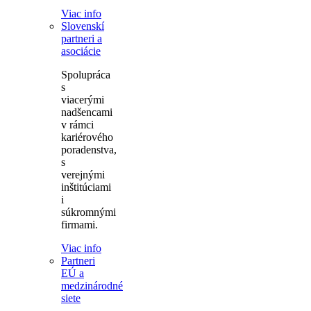
Viac info
Slovenskí
partneri a
asociácie
Spolupráca
s
viacerými
nadšencami
v rámci
kariérového
poradenstva,
s
verejnými
inštitúciami
i
súkromnými
firmami.
Viac info
Partneri
EÚ a
medzinárodné
siete