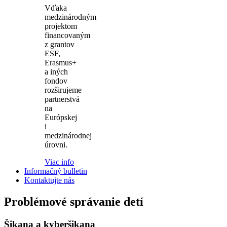
Vďaka
medzinárodným
projektom
financovaným
z grantov
ESF,
Erasmus+
a iných
fondov
rozširujeme
partnerstvá
na
Európskej
i
medzinárodnej
úrovni.
Viac info
Informačný bulletin
Kontaktujte nás
Problémové správanie detí
Šikana a kyberšikana