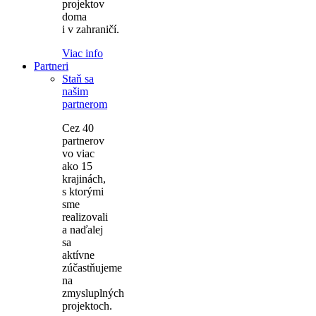
projektov
doma
i v zahraničí.
Viac info
Partneri
Staň sa
našim
partnerom
Cez 40
partnerov
vo viac
ako 15
krajinách,
s ktorými
sme
realizovali
a naďalej
sa
aktívne
zúčastňujeme
na
zmysluplných
projektoch.