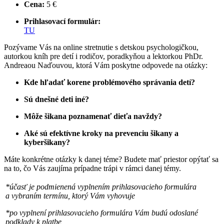
Cena:
5 €
Prihlasovací formulár:
TU
Pozývame Vás na online stretnutie s detskou psychologičkou,
autorkou kníh pre detí i rodičov, poradkyňou a lektorkou PhDr.
Andreaou Naďouvou, ktorá Vám poskytne odpovede na otázky:
Kde hľadať korene problémového správania detí?
Sú dnešné deti iné?
Môže šikana poznamenať dieťa navždy?
Aké sú efektívne kroky na prevenciu šikany a
kyberšikany?
Máte konkrétne otázky k danej téme? Budete mať priestor opýtať sa
na to, čo Vás zaujíma prípadne trápi v rámci danej témy.
*účasť je podmienená vyplnením prihlasovacieho formulára
a vybraním termínu, ktorý Vám vyhovuje
*po vyplnení prihlasovacieho formulára Vám budú odoslané
podklady k platbe