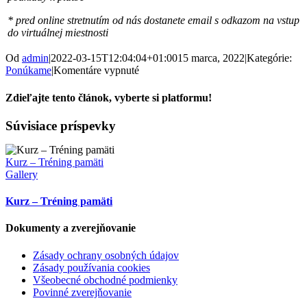
* pred online stretnutím od nás dostanete email s odkazom na vstup
do virtuálnej miestnosti
Od
admin
|
2022-03-15T12:04:04+01:00
15 marca, 2022
|
Kategórie:
na
Ponúkame
|
Komentáre vypnuté
Problémové
správanie
Zdieľajte tento článok, vyberte si platformu!
detí:
Šikana
Facebook
X
Súvisiace príspevky
a
kyberšikana
Kurz – Tréning pamäti
Gallery
Kurz – Tréning pamäti
Dokumenty a zverejňovanie
Zásady ochrany osobných údajov
Zásady používania cookies
Všeobecné obchodné podmienky
Povinné zverejňovanie