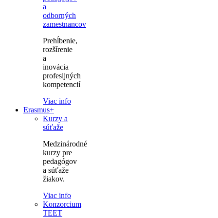
a
odborných
zamestnancov
Prehĺbenie,
rozšírenie
a
inovácia
profesijných
kompetencií
Viac info
Erasmus+
Kurzy a
súťaže
Medzinárodné
kurzy pre
pedagógov
a súťaže
žiakov.
Viac info
Konzorcium
TEET