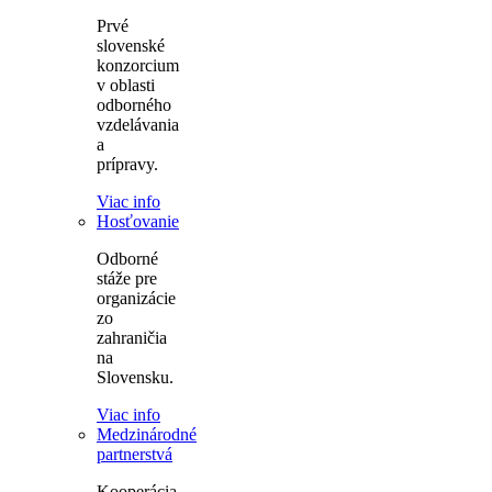
Prvé
slovenské
konzorcium
v oblasti
odborného
vzdelávania
a
prípravy.
Viac info
Hosťovanie
Odborné
stáže pre
organizácie
zo
zahraničia
na
Slovensku.
Viac info
Medzinárodné
partnerstvá
Kooperácia