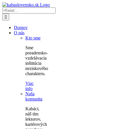
Skip
to
Hľadať:
content
Domov
O nás
Kto sme
Sme
poradensko-
vzdelávacia
inštitúcia
neziskového
charakteru.
Viac
info
Naša
komunita
Kabáci,
náš tím
lektorov,
kariérových