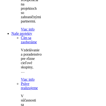
na
projektoch
so
zahraničnými
partnermi.
Viac info
Naše projekty
Čím sa
zaoberáme
Vzdelávanie
a poradenstvo
pre rôzne
cieľové
skupiny,
…
Viac info
Práve
realizujeme
V
súčasnosti
sa