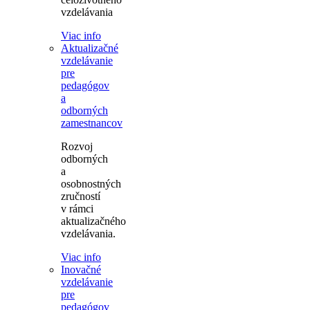
vzdelávania
Viac info
Aktualizačné
vzdelávanie
pre
pedagógov
a
odborných
zamestnancov
Rozvoj
odborných
a
osobnostných
zručností
v rámci
aktualizačného
vzdelávania.
Viac info
Inovačné
vzdelávanie
pre
pedagógov