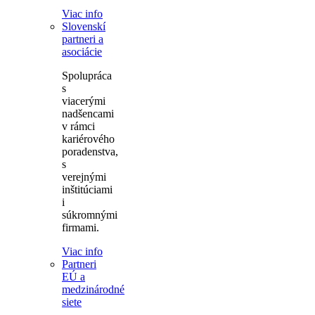
Viac info
Slovenskí
partneri a
asociácie
Spolupráca
s
viacerými
nadšencami
v rámci
kariérového
poradenstva,
s
verejnými
inštitúciami
i
súkromnými
firmami.
Viac info
Partneri
EÚ a
medzinárodné
siete