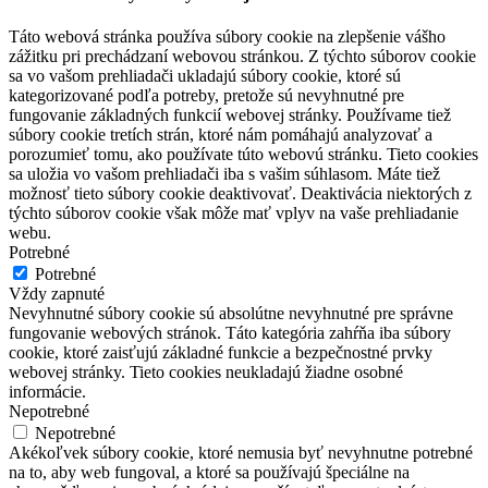
Táto webová stránka používa súbory cookie na zlepšenie vášho
zážitku pri prechádzaní webovou stránkou. Z týchto súborov cookie
sa vo vašom prehliadači ukladajú súbory cookie, ktoré sú
kategorizované podľa potreby, pretože sú nevyhnutné pre
fungovanie základných funkcií webovej stránky. Používame tiež
súbory cookie tretích strán, ktoré nám pomáhajú analyzovať a
porozumieť tomu, ako používate túto webovú stránku. Tieto cookies
sa uložia vo vašom prehliadači iba s vašim súhlasom. Máte tiež
možnosť tieto súbory cookie deaktivovať. Deaktivácia niektorých z
týchto súborov cookie však môže mať vplyv na vaše prehliadanie
webu.
Potrebné
Potrebné
Vždy zapnuté
Nevyhnutné súbory cookie sú absolútne nevyhnutné pre správne
fungovanie webových stránok. Táto kategória zahŕňa iba súbory
cookie, ktoré zaisťujú základné funkcie a bezpečnostné prvky
webovej stránky. Tieto cookies neukladajú žiadne osobné
informácie.
Nepotrebné
Nepotrebné
Akékoľvek súbory cookie, ktoré nemusia byť nevyhnutne potrebné
na to, aby web fungoval, a ktoré sa používajú špeciálne na