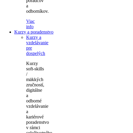
poradcov
a
odborníkov.
Viac
info
Kurzy a poradenstvo
Kurzy a
vzdelávanie
pre
dospelých
Kurzy
soft-skills
/
mäkkých
zručností,
digitálne
a
odborné
vzdelávanie
a
kariérové
poradenstvo
v rámci
celoživotného