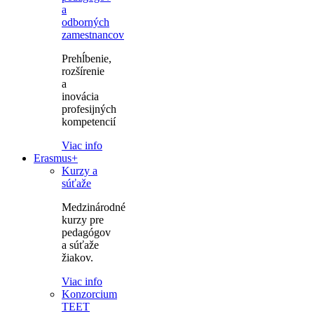
a
odborných
zamestnancov
Prehĺbenie,
rozšírenie
a
inovácia
profesijných
kompetencií
Viac info
Erasmus+
Kurzy a
súťaže
Medzinárodné
kurzy pre
pedagógov
a súťaže
žiakov.
Viac info
Konzorcium
TEET