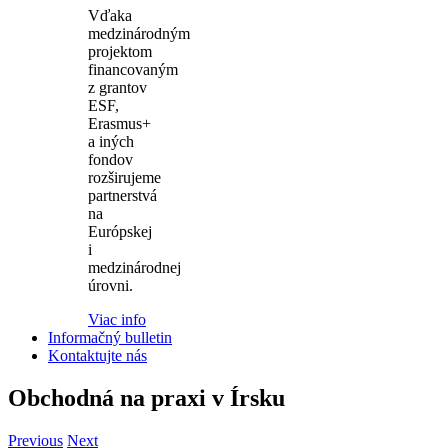
Vďaka
medzinárodným
projektom
financovaným
z grantov
ESF,
Erasmus+
a iných
fondov
rozširujeme
partnerstvá
na
Európskej
i
medzinárodnej
úrovni.
Viac info
Informačný bulletin
Kontaktujte nás
Obchodná na praxi v Írsku
Previous
Next