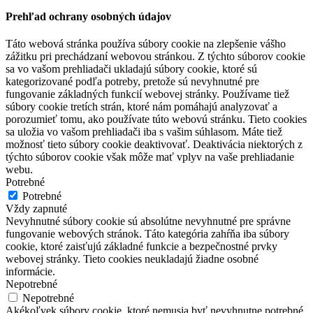
Prehľad ochrany osobných údajov
Táto webová stránka používa súbory cookie na zlepšenie vášho
zážitku pri prechádzaní webovou stránkou. Z týchto súborov cookie
sa vo vašom prehliadači ukladajú súbory cookie, ktoré sú
kategorizované podľa potreby, pretože sú nevyhnutné pre
fungovanie základných funkcií webovej stránky. Používame tiež
súbory cookie tretích strán, ktoré nám pomáhajú analyzovať a
porozumieť tomu, ako používate túto webovú stránku. Tieto cookies
sa uložia vo vašom prehliadači iba s vašim súhlasom. Máte tiež
možnosť tieto súbory cookie deaktivovať. Deaktivácia niektorých z
týchto súborov cookie však môže mať vplyv na vaše prehliadanie
webu.
Potrebné
Potrebné
Vždy zapnuté
Nevyhnutné súbory cookie sú absolútne nevyhnutné pre správne
fungovanie webových stránok. Táto kategória zahŕňa iba súbory
cookie, ktoré zaisťujú základné funkcie a bezpečnostné prvky
webovej stránky. Tieto cookies neukladajú žiadne osobné
informácie.
Nepotrebné
Nepotrebné
Akékoľvek súbory cookie, ktoré nemusia byť nevyhnutne potrebné