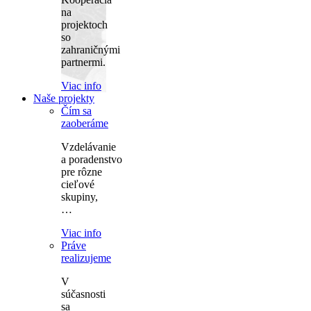
na
projektoch
so
zahraničnými
partnermi.
Viac info
Naše projekty
Čím sa
zaoberáme
Vzdelávanie
a poradenstvo
pre rôzne
cieľové
skupiny,
…
Viac info
Práve
realizujeme
V
súčasnosti
sa