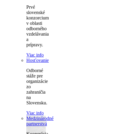
Prvé
slovenské
konzorcium
v oblasti
odborného
vzdelávania
a
prípravy.
Viac info
Hosťovanie
Odborné
stáže pre
organizácie
zo
zahraničia
na
Slovensku.
Viac info
Medzinárodné
partnerstvá
Kooperácia