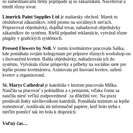
so zamestnancami firmy poprípade aj so zákazníkmi. Naceňoval a
triedil rôzny tovar.
Limerick Paint Supplies Ltd
je maliarsky obchod. Marek tu
obsluhoval zákazníkov, robil promo na sociálnych sieťach.
Pripravoval objednávky, dopĺňal tovar, nahadzoval objednávky
zákazníkov do systému. Riešil prípadné reklamácie, vytváral rôzne
plagáty v grafických systémoch.
Pressed Flowers by Nell.
V tomto kvetinárstve pracovala Saška,
kde pomáhala svojim kolegyniam pri príprave rôznych workshop-ou
s lisovanými kvetmi. Balila objednávky, nahadzovala ich do
systému. Vytvárala rôzne príspevky a príbehy na sociálne siete pre
lepšie promo kvetinárstva. Asistovala pri lisovaní kvetov, sušení
kvetov a organizovaní.
St. Marys Cathedral
je katedrála v ktorom pracovala Miška.
Naučila sa pracovať s pokladňou a s peniazmi, vďaka čomu sa
naučila niesť veľkú zodpovednosť za dôležitú vec. Na praxi
predávali lístky návštevníkom katedráli. Pomáhala turistom sa lepšie
zorientovať, rozdávala im informačné papiere, keď bolo treba s
niečím pomôcť tak im bola k dispozícií.
Voľný čas…