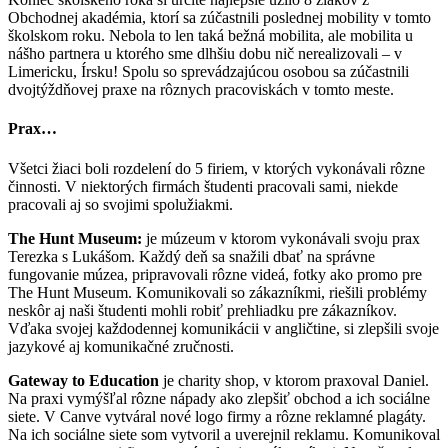
Obchodnej akadémia, ktorí sa zúčastnili poslednej mobility v tomto
školskom roku. Nebola to len taká bežná mobilita, ale mobilita u
nášho partnera u ktorého sme dlhšiu dobu nič nerealizovali – v
Limericku, Írsku! Spolu so sprevádzajúcou osobou sa zúčastnili
dvojtýždňovej praxe na rôznych pracoviskách v tomto meste.
Prax…
Všetci žiaci boli rozdelení do 5 firiem, v ktorých vykonávali rôzne
činnosti. V niektorých firmách študenti pracovali sami, niekde
pracovali aj so svojimi spolužiakmi.
The Hunt Museum:
je múzeum v ktorom vykonávali svoju prax
Terezka s Lukášom. Každý deň sa snažili dbať na správne
fungovanie múzea, pripravovali rôzne videá, fotky ako promo pre
The Hunt Museum. Komunikovali so zákazníkmi, riešili problémy
neskôr aj naši študenti mohli robiť prehliadku pre zákazníkov.
Vďaka svojej každodennej komunikácii v angličtine, si zlepšili svoje
jazykové aj komunikačné zručnosti.
Gateway to Education
je charity shop, v ktorom praxoval Daniel.
Na praxi vymýšľal rôzne nápady ako zlepšiť obchod a ich sociálne
siete. V Canve vytváral nové logo firmy a rôzne reklamné plagáty.
Na ich sociálne siete som vytvoril a uverejnil reklamu. Komunikoval