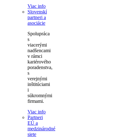
Viac info
Slovenskí
partneri a
asociácie
Spolupráca
s
viacerými
nadšencami
v rámci
kariérového
poradenstva,
s
verejnými
inštitúciami
i
súkromnými
firmami.
Viac info
Partneri
EÚ a
medzinárodné
siete