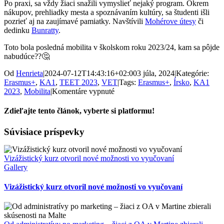
Po praxi, sa vždy žiaci snažili vymyslieť nejaký program. Okrem
nákupov, prehliadky mesta a spoznávaním kultúry, sa študenti išli
pozrieť aj na zaujímavé pamiatky. Navštívili
Mohérove útesy
či
dedinku
Bunratty
.
Toto bola posledná mobilita v školskom roku 2023/24, kam sa pôjde
nabudúce??🤔
Od
Henrieta
|
2024-07-12T14:43:16+02:00
3 júla, 2024
|
Kategórie:
Erasmus+
,
KA1
,
TEET 2023
,
VET
|
Tags:
Erasmus+
,
Írsko
,
KA1
na
2023
,
Mobilita
|
Komentáre vypnuté
Obchodná
na
Zdieľajte tento článok, vyberte si platformu!
praxi
v
Facebook
X
Súvisiace príspevky
Írsku
Vizážistický kurz otvoril nové možnosti vo vyučovaní
Gallery
Vizážistický kurz otvoril nové možnosti vo vyučovaní