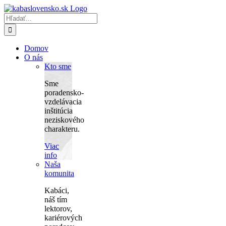
Skip
to
Hľadať:
content
Domov
O nás
Kto sme
Sme
poradensko-
vzdelávacia
inštitúcia
neziskového
charakteru.
Viac
info
Naša
komunita
Kabáci,
náš tím
lektorov,
kariérových