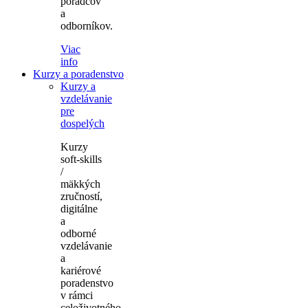
poradcov
a
odborníkov.
Viac
info
Kurzy a poradenstvo
Kurzy a
vzdelávanie
pre
dospelých
Kurzy
soft-skills
/
mäkkých
zručností,
digitálne
a
odborné
vzdelávanie
a
kariérové
poradenstvo
v rámci
celoživotného