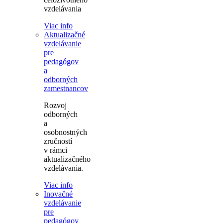
vzdelávania
Viac info
Aktualizačné
vzdelávanie
pre
pedagógov
a
odborných
zamestnancov
Rozvoj
odborných
a
osobnostných
zručností
v rámci
aktualizačného
vzdelávania.
Viac info
Inovačné
vzdelávanie
pre
pedagógov