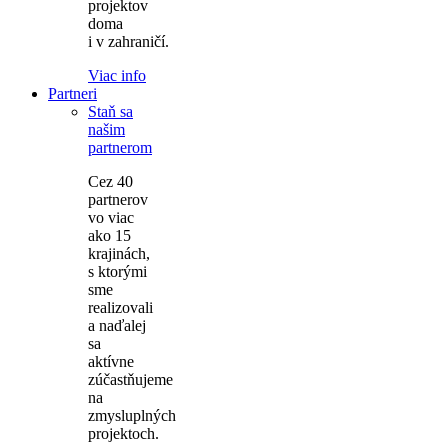
projektov
doma
i v zahraničí.
Viac info
Partneri
Staň sa
našim
partnerom
Cez 40
partnerov
vo viac
ako 15
krajinách,
s ktorými
sme
realizovali
a naďalej
sa
aktívne
zúčastňujeme
na
zmysluplných
projektoch.