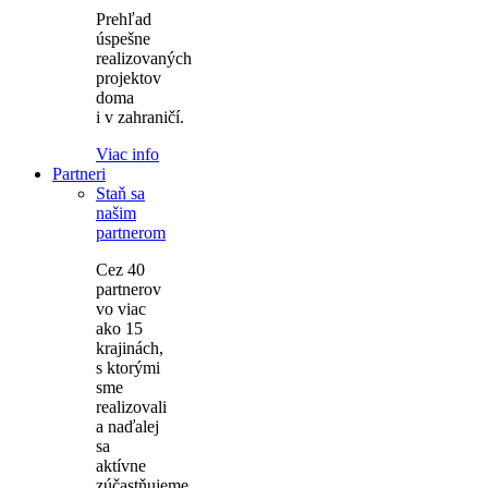
Prehľad
úspešne
realizovaných
projektov
doma
i v zahraničí.
Viac info
Partneri
Staň sa
našim
partnerom
Cez 40
partnerov
vo viac
ako 15
krajinách,
s ktorými
sme
realizovali
a naďalej
sa
aktívne
zúčastňujeme