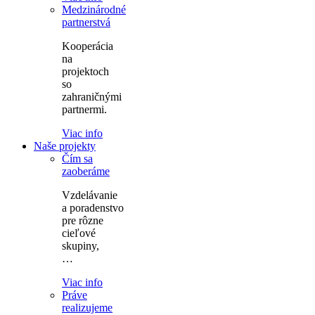
Medzinárodné
partnerstvá
Kooperácia
na
projektoch
so
zahraničnými
partnermi.
Viac info
Naše projekty
Čím sa
zaoberáme
Vzdelávanie
a poradenstvo
pre rôzne
cieľové
skupiny,
…
Viac info
Práve
realizujeme