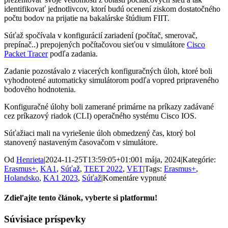
identifikovať jednotlivcov, ktorí budú ocenení ziskom dostatočného
počtu bodov na prijatie na bakalárske štúdium FIIT.
Súťaž spočívala v konfigurácií zariadení (počítač, smerovač,
prepínač..) prepojených počítačovou sieťou v simulátore
Cisco
Packet Tracer
podľa zadania.
Zadanie pozostávalo z viacerých konfiguračných úloh, ktoré boli
vyhodnotené automaticky simulátorom podľa vopred pripraveného
bodového hodnotenia.
Konfiguračné úlohy boli zamerané primárne na príkazy zadávané
cez príkazový riadok (CLI) operačného systému Cisco IOS.
Súťažiaci mali na vyriešenie úloh obmedzený čas, ktorý bol
stanovený nastaveným časovačom v simulátore.
Od
Henrieta
|
2024-11-25T13:59:05+01:00
1 mája, 2024
|
Kategórie:
Erasmus+
,
KA1
,
Súťaž
,
TEET 2022
,
VET
|
Tags:
Erasmus+
,
na
Holandsko
,
KA1 2023
,
Súťaž
|
Komentáre vypnuté
Súťaž
Excellent
Zdieľajte tento článok, vyberte si platformu!
Days
v
Facebook
X
Súvisiace príspevky
Holandsku!