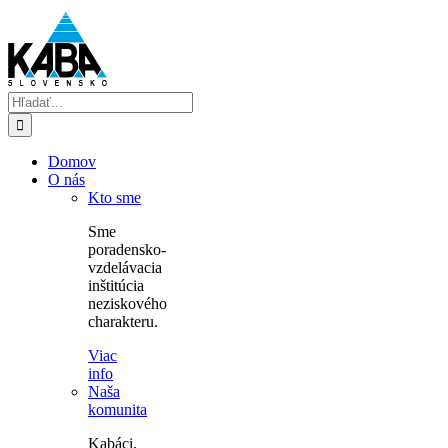
Skip
to
content
Hľadať:
Domov
O nás
Kto sme
Sme
poradensko-
vzdelávacia
inštitúcia
neziskového
charakteru.
Viac
info
Naša
komunita
Kabáci,