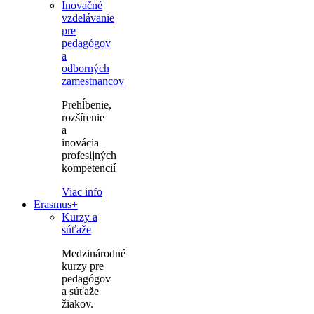
Inovačné
vzdelávanie
pre
pedagógov
a
odborných
zamestnancov
Prehĺbenie,
rozšírenie
a
inovácia
profesijných
kompetencií
Viac info
Erasmus+
Kurzy a
súťaže
Medzinárodné
kurzy pre
pedagógov
a súťaže
žiakov.