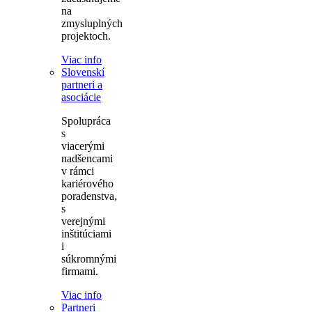
na
zmysluplných
projektoch.
Viac info
Slovenskí
partneri a
asociácie
Spolupráca
s
viacerými
nadšencami
v rámci
kariérového
poradenstva,
s
verejnými
inštitúciami
i
súkromnými
firmami.
Viac info
Partneri