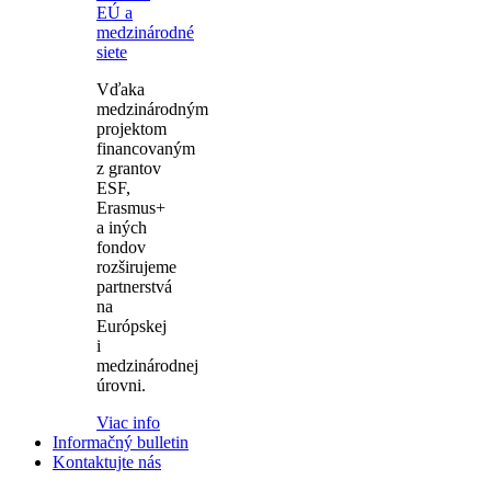
EÚ a
medzinárodné
siete
Vďaka
medzinárodným
projektom
financovaným
z grantov
ESF,
Erasmus+
a iných
fondov
rozširujeme
partnerstvá
na
Európskej
i
medzinárodnej
úrovni.
Viac info
Informačný bulletin
Kontaktujte nás