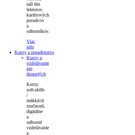
náš tím
lektorov,
kariérových
poradcov
a
odborníkov.
Viac
info
Kurzy a poradenstvo
Kurzy a
vzdelávanie
pre
dospelých
Kurzy
soft-skills
/
mäkkých
zručností,
digitálne
a
odborné
vzdelávanie
a