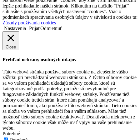
Na našom webe používame "cookies" aby sme Vám mohli umožniť
lepšie prehliadanie našich stránok. Kliknutím na tlačidlo "Prijať",
súhlasíte s používaním všetkých nastavení "cookies". Viac o
podmienkach spracúvania osobných údajov v súvislosti s cookies tu:
Zásady používania cookies
Nastavenia
Prijať
Odmietnuť
Close
Prehľad ochrany osobných údajov
Táto webová stránka používa súbory cookie na zlepšenie vášho
zážitku pri prechádzaní webovou stránkou. Z týchto súborov cookie
sa vo vašom prehliadači ukladajú súbory cookie, ktoré sú
kategorizované podľa potreby, pretože sú nevyhnutné pre
fungovanie základných funkcií webovej stránky. Používame tiež
súbory cookie tretích strán, ktoré nám pomáhajú analyzovať a
porozumieť tomu, ako používate túto webovú stránku. Tieto cookies
sa uložia vo vašom prehliadači iba s vašim súhlasom. Máte tiež
možnosť tieto súbory cookie deaktivovať. Deaktivácia niektorých z
týchto súborov cookie však môže mať vplyv na vaše prehliadanie
webu.
Potrebné
Potrebné