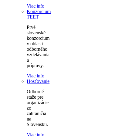
Viac info
Konzorcium
TEET
Prvé
slovenské
konzorcium
v oblasti
odborného
vzdelávania
a
prípravy.
Viac info
Hosťovanie
Odborné
stáže pre
organizácie
zo
zahraničia
na
Slovensku.
Viac info