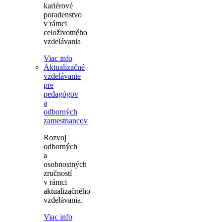
kariérové
poradenstvo
v rámci
celoživotného
vzdelávania
Viac info
Aktualizačné
vzdelávanie
pre
pedagógov
a
odborných
zamestnancov
Rozvoj
odborných
a
osobnostných
zručností
v rámci
aktualizačného
vzdelávania.
Viac info