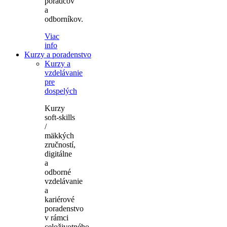
poradcov
a
odborníkov.
Viac
info
Kurzy a poradenstvo
Kurzy a
vzdelávanie
pre
dospelých
Kurzy
soft-skills
/
mäkkých
zručností,
digitálne
a
odborné
vzdelávanie
a
kariérové
poradenstvo
v rámci
celoživotného