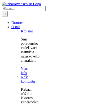
Skip
to
Hľadať:
content
Domov
O nás
Kto sme
Sme
poradensko-
vzdelávacia
inštitúcia
neziskového
charakteru.
Viac
info
Naša
komunita
Kabáci,
náš tím
lektorov,
kariérových