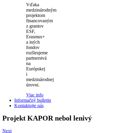
Vďaka
medzinárodným
projektom
financovaným
z grantov
ESF,
Erasmus+
a iných
fondov
rozširujeme
partnerstvá
na
Európskej
i
medzinárodnej
úrovni.
Viac info
Informačný bulletin
Kontaktujte nás
Projekt KAPOR nebol lenivý
Next