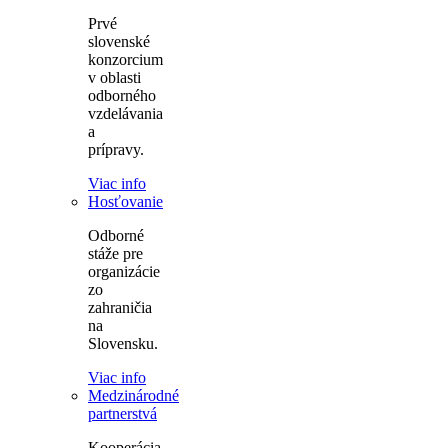
Prvé
slovenské
konzorcium
v oblasti
odborného
vzdelávania
a
prípravy.
Viac info
Hosťovanie
Odborné
stáže pre
organizácie
zo
zahraničia
na
Slovensku.
Viac info
Medzinárodné
partnerstvá
Kooperácia