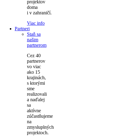
projektov
doma
i v zahraničí.
Viac info
Partneri
Staň sa
našim
partnerom
Cez 40
partnerov
vo viac
ako 15
krajinách,
s ktorými
sme
realizovali
a naďalej
sa
aktívne
zúčastňujeme
na
zmysluplných
projektoch.