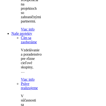
na
projektoch
so
zahraničnými
partnermi.
Viac info
Naše projekty
Čím sa
zaoberáme
Vzdelávanie
a poradenstvo
pre rôzne
cieľové
skupiny,
…
Viac info
Práve
realizujeme
V
súčasnosti
sa