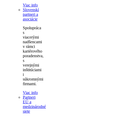
Viac info
Slovenskí
partneri a
asociácie
Spolupráca
s
viacerými
nadšencami
v rámci
kariérového
poradenstva,
s
verejnými
inštitúciami
i
súkromnými
firmami.
Viac info
Partneri
EÚ a
medzinárodné
siete