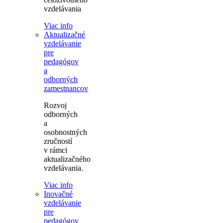
vzdelávania
Viac info
Aktualizačné
vzdelávanie
pre
pedagógov
a
odborných
zamestnancov
Rozvoj
odborných
a
osobnostných
zručností
v rámci
aktualizačného
vzdelávania.
Viac info
Inovačné
vzdelávanie
pre
pedagógov