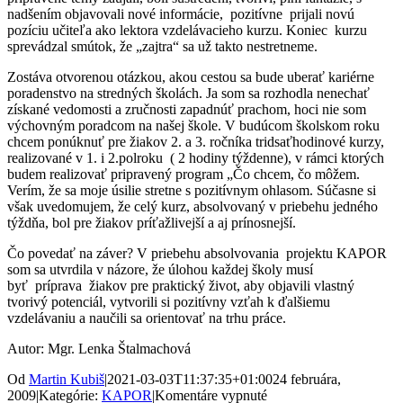
nadšením objavovali nové informácie, pozitívne prijali novú
pozíciu učiteľa ako lektora vzdelávacieho kurzu. Koniec kurzu
sprevádzal smútok, že „zajtra“ sa už takto nestretneme.
Zostáva otvorenou otázkou, akou cestou sa bude uberať kariérne
poradenstvo na stredných školách. Ja som sa rozhodla nenechať
získané vedomosti a zručnosti zapadnúť prachom, hoci nie som
výchovným poradcom na našej škole. V budúcom školskom roku
chcem ponúknuť pre žiakov 2. a 3. ročníka tridsaťhodinové kurzy,
realizované v 1. i 2.polroku ( 2 hodiny týždenne), v rámci ktorých
budem realizovať pripravený program „Čo chcem, čo môžem.
Verím, že sa moje úsilie stretne s pozitívnym ohlasom. Súčasne si
však uvedomujem, že celý kurz, absolvovaný v priebehu jedného
týždňa, bol pre žiakov príťažlivejší a aj prínosnejší.
Čo povedať na záver? V priebehu absolvovania projektu KAPOR
som sa utvrdila v názore, že úlohou každej školy musí
byť príprava žiakov pre praktický život, aby objavili vlastný
tvorivý potenciál, vytvorili si pozitívny vzťah k ďalšiemu
vzdelávaniu a naučili sa orientovať na trhu práce.
Autor: Mgr. Lenka Štalmachová
Od
Martin Kubiš
|
2021-03-03T11:37:35+01:00
24 februára,
na
2009
|
Kategórie:
KAPOR
|
Komentáre vypnuté