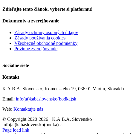
Projekt
KAPOR
Zdieľajte tento článok, vyberte si platformu!
nebol
lenivý
Facebook
X
Dokumenty a zverejňovanie
Zásady ochrany osobných údajov
Zásady používania cookies
Všeobecné obchodné podmienky
Povinné zverejňovanie
Sociálne siete
Kontakt
K.A.B.A. Slovensko, Komenského 19, 036 01 Martin, Slovakia
Email:
info(at)kabaslovensko(bodka)sk
Web:
Kontaktujte nás
© Copyright 2020-2026 - K.A.B.A. Slovensko -
info(at)kabaslovensko(bodka)sk
Page load link