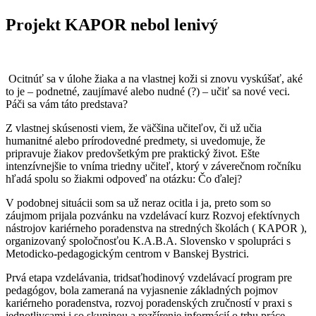
Projekt KAPOR nebol lenivý
Ocitnúť sa v úlohe žiaka a na vlastnej koži si znovu vyskúšať, aké
to je – podnetné, zaujímavé alebo nudné (?) – učiť sa nové veci.
Páči sa vám táto predstava?
Z vlastnej skúsenosti viem, že väčšina učiteľov, či už učia
humanitné alebo prírodovedné predmety, si uvedomuje, že
pripravuje žiakov predovšetkým pre praktický život. Ešte
intenzívnejšie to vníma triedny učiteľ, ktorý v záverečnom ročníku
hľadá spolu so žiakmi odpoveď na otázku: Čo ďalej?
V podobnej situácii som sa už neraz ocitla i ja, preto som so
záujmom prijala pozvánku na vzdelávací kurz Rozvoj efektívnych
nástrojov kariérneho poradenstva na stredných školách ( KAPOR ),
organizovaný spoločnosťou K.A.B.A. Slovensko v spolupráci s
Metodicko-pedagogickým centrom v Banskej Bystrici.
Prvá etapa vzdelávania, tridsaťhodinový vzdelávací program pre
pedagógov, bola zameraná na vyjasnenie základných pojmov
kariérneho poradenstva, rozvoj poradenských zručností v praxi s
jednotlivcami i so skupinou a rozšírenie informácií o trhu práce.