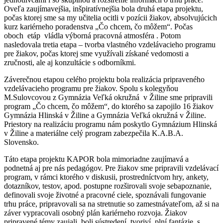
Oveľa zaujímavejšia, inšpiratívnejšia bola druhá etapa projektu,
počas ktorej sme sa my učitelia ocitli v pozícii žiakov, absolvujúcich
kurz kariérneho poradenstva „Čo chcem, čo môžem“. Počas
oboch etáp vládla výborná pracovná atmosféra . Potom
nasledovala tretia etapa – tvorba vlastného vzdelávacieho programu
pre žiakov, počas ktorej sme využívali získané vedomosti a
zručnosti, ale aj konzultácie s odborníkmi.
Záverečnou etapou celého projektu bola realizácia pripraveného
vzdelávacieho programu pre žiakov. Spolu s kolegyňou
M.Sulovcovou z Gymnázia Veľká okružná v Žiline sme pripravili
program „Čo chcem, čo môžem“, do ktorého sa zapojilo 16 žiakov
Gymnázia Hlinská v Žiline a Gymnázia Veľká okružná v Žiline.
Priestory na realizáciu programu nám poskytlo Gymnázium Hlinská
v Žiline a materiálne celý program zabezpečila K.A.B.A.
Slovensko.
Táto etapa projektu KAPOR bola mimoriadne zaujímavá a
podnetná aj pre nás pedagógov. Pre žiakov sme pripravili vzdelávací
program, v rámci ktorého v diskusii, prostredníctvom hry, ankety,
dotazníkov, testov, apod. postupne rozširovali svoje sebapoznanie,
definovali svoje životné a pracovné ciele, spoznávali fungovanie
trhu práce, pripravovali sa na stretnutie so zamestnávateľom, až si na
záver vypracovali osobný plán kariérneho rozvoja. Žiakov
pripravené témy zaujali, boli sústredení, tvoriví, plní fantázie, s