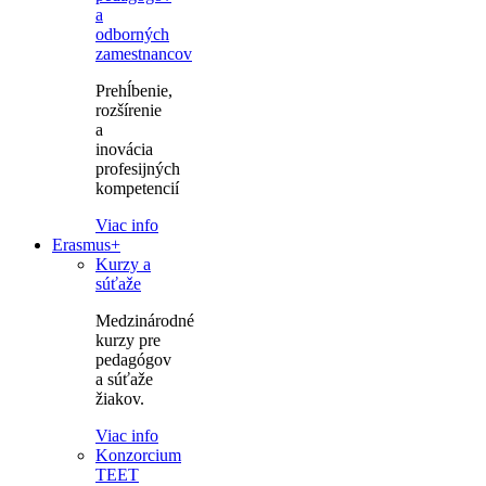
a
odborných
zamestnancov
Prehĺbenie,
rozšírenie
a
inovácia
profesijných
kompetencií
Viac info
Erasmus+
Kurzy a
súťaže
Medzinárodné
kurzy pre
pedagógov
a súťaže
žiakov.
Viac info
Konzorcium
TEET