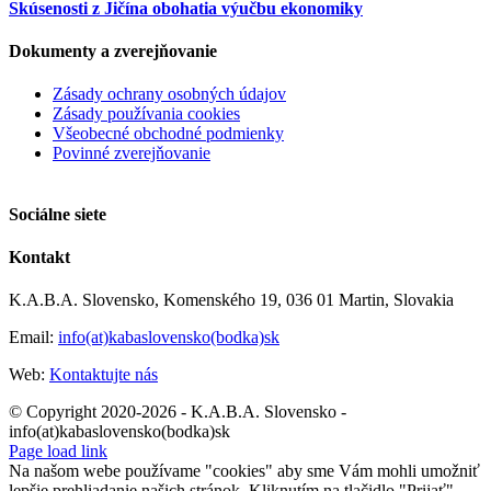
Skúsenosti z Jičína obohatia výučbu ekonomiky
Dokumenty a zverejňovanie
Zásady ochrany osobných údajov
Zásady používania cookies
Všeobecné obchodné podmienky
Povinné zverejňovanie
Sociálne siete
Kontakt
K.A.B.A. Slovensko, Komenského 19, 036 01 Martin, Slovakia
Email:
info(at)kabaslovensko(bodka)sk
Web:
Kontaktujte nás
© Copyright 2020-2026 - K.A.B.A. Slovensko -
info(at)kabaslovensko(bodka)sk
Page load link
Na našom webe používame "cookies" aby sme Vám mohli umožniť
lepšie prehliadanie našich stránok. Kliknutím na tlačidlo "Prijať",