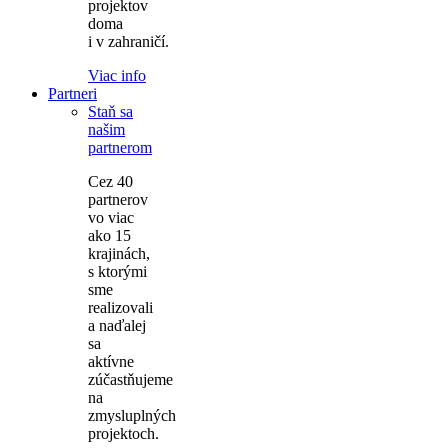
projektov
doma
i v zahraničí.
Viac info
Partneri
Staň sa
našim
partnerom
Cez 40
partnerov
vo viac
ako 15
krajinách,
s ktorými
sme
realizovali
a naďalej
sa
aktívne
zúčastňujeme
na
zmysluplných
projektoch.