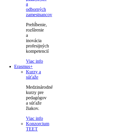
a
odborných
zamestnancov
Prehĺbenie,
rozšírenie
a
inovácia
profesijných
kompetencií
Viac info
Erasmus+
Kurzy a
súťaže
Medzinárodné
kurzy pre
pedagógov
a súťaže
žiakov.
Viac info
Konzorcium
TEET