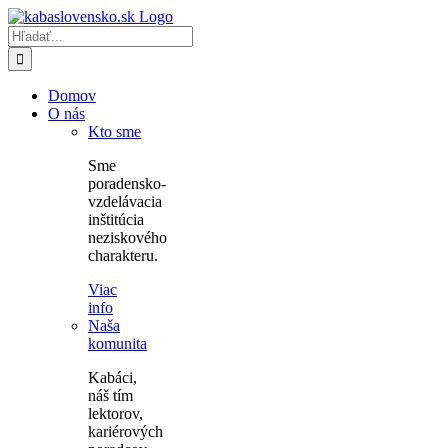
Skip
to
Hľadať:
content
Domov
O nás
Kto sme
Sme
poradensko-
vzdelávacia
inštitúcia
neziskového
charakteru.
Viac
info
Naša
komunita
Kabáci,
náš tím
lektorov,
kariérových