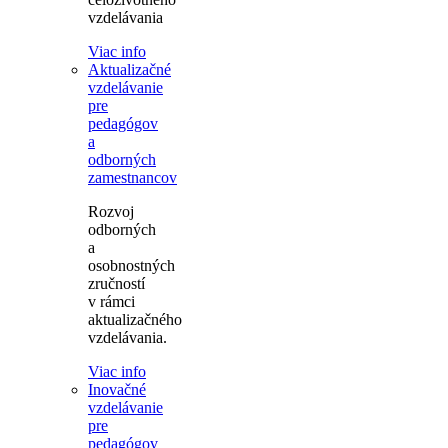
vzdelávania
Viac info
Aktualizačné
vzdelávanie
pre
pedagógov
a
odborných
zamestnancov
Rozvoj
odborných
a
osobnostných
zručností
v rámci
aktualizačného
vzdelávania.
Viac info
Inovačné
vzdelávanie
pre
pedagógov