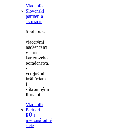
Viac info
Slovenskí
partneri a
asociácie
Spolupráca
s
viacerými
nadšencami
v rámci
kariérového
poradenstva,
s
verejnými
inštitúciami
i
súkromnými
firmami.
Viac info
Partneri
EÚ a
medzinárodné
siete