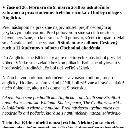
V čase od 26. februára do 9. marca 2018 sa uskutočnila
zahraničná prax študentov tretieho ročníka v Dudley college v
Anglicku.
Pred nástupom na prax sme najprv museli prejsť osobným aj
jazykovým pohovorom. Pred pohovorom sme sa cítili neisto a
hlavne nervózne, no keď sme začali pohovor, všetko to opadlo. Mali
sme šťastie a boli sme vybratí.
9 študentov z odboru Cestovný
ruch a 11 študentov z odboru Obchodná akadémia.
Do Anglicka sme išli letecky a pre niektorých z nás to bol prvý let
vôbec. Všetko sme zvládli bez komplikácií. Boli sme ubytovaní v
hosťovských rodinách, čo bol tiež veľký zážitok.
Našou hlavnou úlohou bolo učenie sa v našom odbore, no po
anglicky. Hodiny sa nám veľmi páčili, boli záživné a hravé a taktiež
niečo úplne iné, ako u nás doma na Slovensku.
Okrem toho sme pochodili kus Anglicka – navštívili sme Stratford
upon Avon – rodisko Williama Shakespeara, The Cadbury world –
čokoládovňu a rôzne iné miesta. Pred návštevou týchto miest nás
neodradilo ani počasie, ktoré sa s nami niekedy naozaj zahrávalo.
Tieto dva týždne ubehli naozaj rýchlo. Niektorým sa chcelo
domov viac, iným menej, no celá táto skúsenosť so zahraničnou