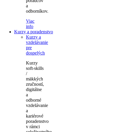
poradcov
a
odborníkov.
Viac
info
Kurzy a poradenstvo
Kurzy a
vzdelávanie
pre
dospelých
Kurzy
soft-skills
/
mäkkých
zručností,
digitálne
a
odborné
vzdelávanie
a
kariérové
poradenstvo
v rámci
celoživotného