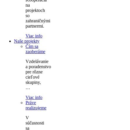
na
projektoch
so
zahraničnými
partnermi.
Viac info
Naše projekty
Čím sa
zaoberáme
Vzdelávanie
a poradenstvo
pre rôzne
cieľové
skupiny,
…
Viac info
Práve
realizujeme
V
súčasnosti
sa