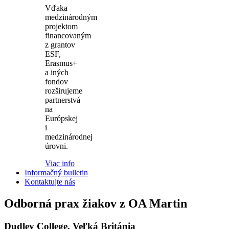
Vďaka
medzinárodným
projektom
financovaným
z grantov
ESF,
Erasmus+
a iných
fondov
rozširujeme
partnerstvá
na
Európskej
i
medzinárodnej
úrovni.
Viac info
Informačný bulletin
Kontaktujte nás
Odborná prax žiakov z OA Martin
Dudley College, Veľká Británia