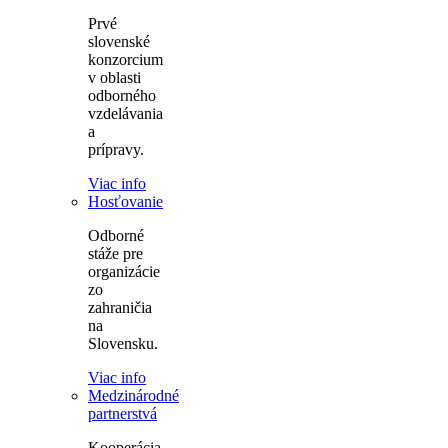
Prvé
slovenské
konzorcium
v oblasti
odborného
vzdelávania
a
prípravy.
Viac info
Hosťovanie
Odborné
stáže pre
organizácie
zo
zahraničia
na
Slovensku.
Viac info
Medzinárodné
partnerstvá
Kooperácia