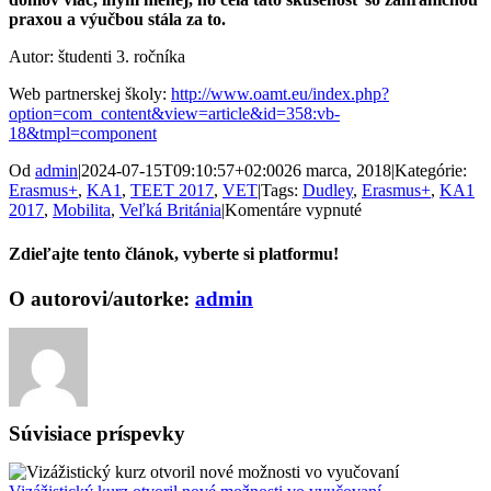
praxou a výučbou stála za to.
Autor: študenti 3. ročníka
Web partnerskej školy:
http://www.oamt.eu/index.php?
option=com_content&view=article&id=358:vb-
18&tmpl=component
Od
admin
|
2024-07-15T09:10:57+02:00
26 marca, 2018
|
Kategórie:
Erasmus+
,
KA1
,
TEET 2017
,
VET
|
Tags:
Dudley
,
Erasmus+
,
KA1
na
2017
,
Mobilita
,
Veľká Británia
|
Komentáre vypnuté
Odborná
zahraničná
Zdieľajte tento článok, vyberte si platformu!
prax
–
Facebook
X
O autorovi/autorke:
admin
OA
Martin
–
služby
v
cestovnom
ruchu
Súvisiace príspevky
v
Dudley
college,