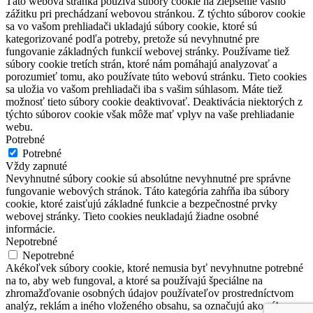
Táto webová stránka používa súbory cookie na zlepšenie vášho
zážitku pri prechádzaní webovou stránkou. Z týchto súborov cookie
sa vo vašom prehliadači ukladajú súbory cookie, ktoré sú
kategorizované podľa potreby, pretože sú nevyhnutné pre
fungovanie základných funkcií webovej stránky. Používame tiež
súbory cookie tretích strán, ktoré nám pomáhajú analyzovať a
porozumieť tomu, ako používate túto webovú stránku. Tieto cookies
sa uložia vo vašom prehliadači iba s vašim súhlasom. Máte tiež
možnosť tieto súbory cookie deaktivovať. Deaktivácia niektorých z
týchto súborov cookie však môže mať vplyv na vaše prehliadanie
webu.
Potrebné
Potrebné
Vždy zapnuté
Nevyhnutné súbory cookie sú absolútne nevyhnutné pre správne
fungovanie webových stránok. Táto kategória zahŕňa iba súbory
cookie, ktoré zaisťujú základné funkcie a bezpečnostné prvky
webovej stránky. Tieto cookies neukladajú žiadne osobné
informácie.
Nepotrebné
Nepotrebné
Akékoľvek súbory cookie, ktoré nemusia byť nevyhnutne potrebné
na to, aby web fungoval, a ktoré sa používajú špeciálne na
zhromažďovanie osobných údajov používateľov prostredníctvom
analýz, reklám a iného vloženého obsahu, sa označujú ako súbory