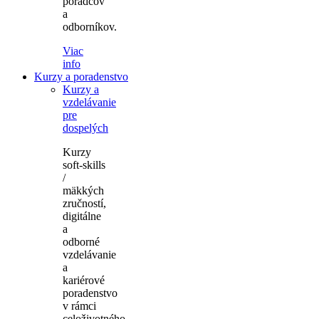
poradcov
a
odborníkov.
Viac
info
Kurzy a poradenstvo
Kurzy a
vzdelávanie
pre
dospelých
Kurzy
soft-skills
/
mäkkých
zručností,
digitálne
a
odborné
vzdelávanie
a
kariérové
poradenstvo
v rámci
celoživotného