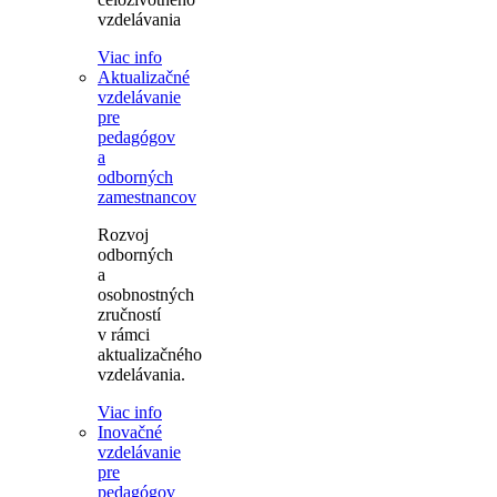
vzdelávania
Viac info
Aktualizačné
vzdelávanie
pre
pedagógov
a
odborných
zamestnancov
Rozvoj
odborných
a
osobnostných
zručností
v rámci
aktualizačného
vzdelávania.
Viac info
Inovačné
vzdelávanie
pre
pedagógov