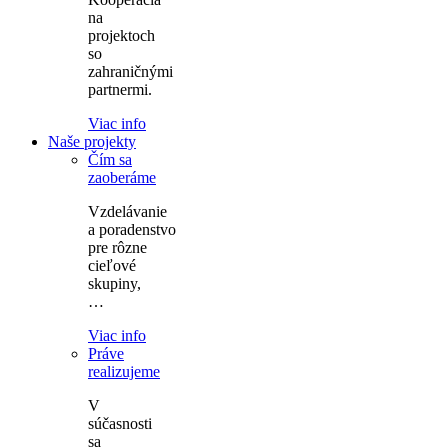
na
projektoch
so
zahraničnými
partnermi.
Viac info
Naše projekty
Čím sa
zaoberáme
Vzdelávanie
a poradenstvo
pre rôzne
cieľové
skupiny,
…
Viac info
Práve
realizujeme
V
súčasnosti
sa