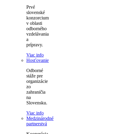
Prvé
slovenské
konzorcium
v oblasti
odborného
vzdelávania
a
prípravy.
Viac info
Hosťovanie
Odborné
stáže pre
organizácie
zo
zahraničia
na
Slovensku.
Viac info
Medzinárodné
partnerstvá
Kooperácia