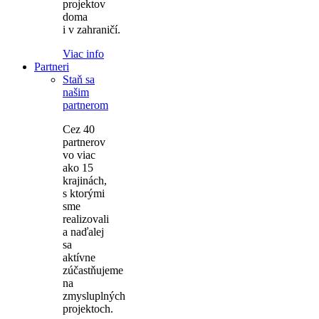
projektov
doma
i v zahraničí.
Viac info
Partneri
Staň sa
našim
partnerom
Cez 40
partnerov
vo viac
ako 15
krajinách,
s ktorými
sme
realizovali
a naďalej
sa
aktívne
zúčastňujeme
na
zmysluplných
projektoch.