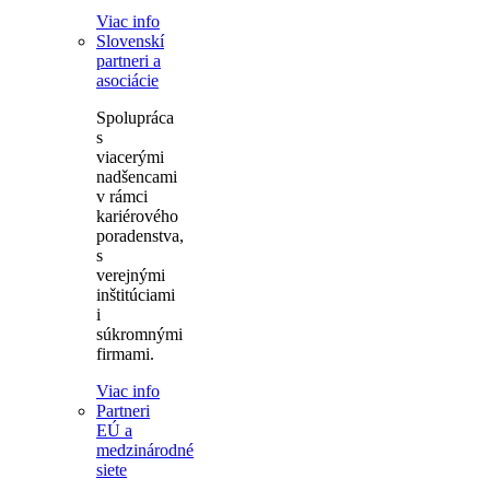
Viac info
Slovenskí
partneri a
asociácie
Spolupráca
s
viacerými
nadšencami
v rámci
kariérového
poradenstva,
s
verejnými
inštitúciami
i
súkromnými
firmami.
Viac info
Partneri
EÚ a
medzinárodné
siete