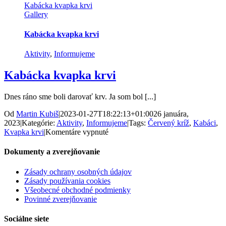
Kabácka kvapka krvi
Gallery
Kabácka kvapka krvi
Aktivity
,
Informujeme
Kabácka kvapka krvi
Dnes ráno sme boli darovať krv. Ja som bol [...]
Od
Martin Kubiš
|
2023-01-27T18:22:13+01:00
26 januára,
2023
|
Kategórie:
Aktivity
,
Informujeme
|
Tags:
Červený kríž
,
Kabáci
,
na
Kvapka krvi
|
Komentáre vypnuté
Kabácka
kvapka
Dokumenty a zverejňovanie
krvi
Zásady ochrany osobných údajov
Zásady používania cookies
Všeobecné obchodné podmienky
Povinné zverejňovanie
Sociálne siete