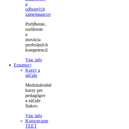
a
odborných
zamestnancov
Prehĺbenie,
rozšírenie
a
inovácia
profesijných
kompetencií
Viac info
Erasmus+
Kurzy a
súťaže
Medzinárodné
kurzy pre
pedagógov
a súťaže
žiakov.
Viac info
Konzorcium
TEET