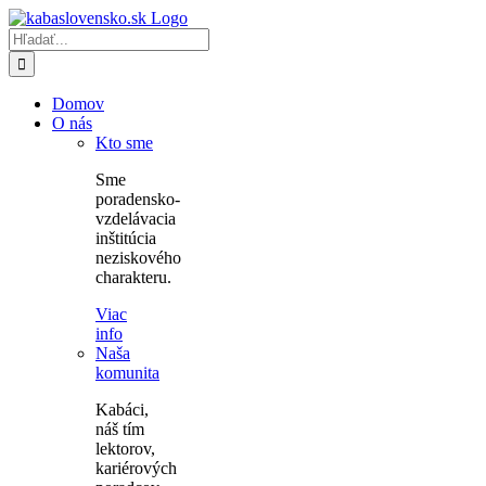
Skip
to
Hľadať:
content
Domov
O nás
Kto sme
Sme
poradensko-
vzdelávacia
inštitúcia
neziskového
charakteru.
Viac
info
Naša
komunita
Kabáci,
náš tím
lektorov,
kariérových