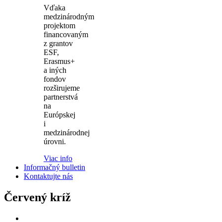
Vďaka
medzinárodným
projektom
financovaným
z grantov
ESF,
Erasmus+
a iných
fondov
rozširujeme
partnerstvá
na
Európskej
i
medzinárodnej
úrovni.
Viac info
Informačný bulletin
Kontaktujte nás
Červený kríž