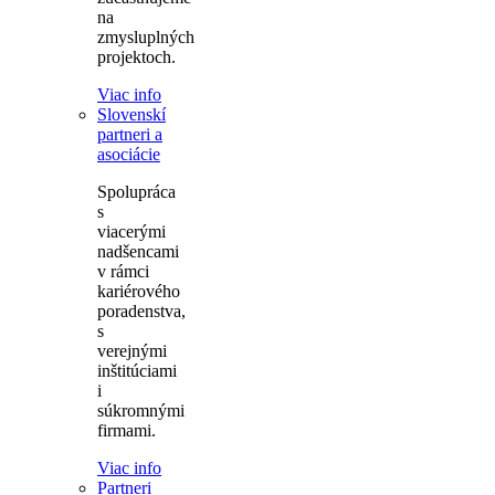
na
zmysluplných
projektoch.
Viac info
Slovenskí
partneri a
asociácie
Spolupráca
s
viacerými
nadšencami
v rámci
kariérového
poradenstva,
s
verejnými
inštitúciami
i
súkromnými
firmami.
Viac info
Partneri