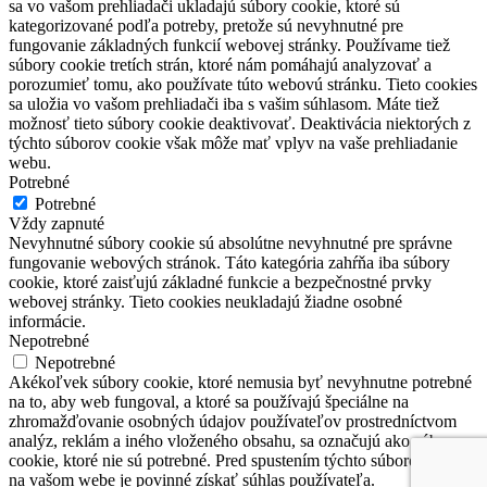
sa vo vašom prehliadači ukladajú súbory cookie, ktoré sú
kategorizované podľa potreby, pretože sú nevyhnutné pre
fungovanie základných funkcií webovej stránky. Používame tiež
súbory cookie tretích strán, ktoré nám pomáhajú analyzovať a
porozumieť tomu, ako používate túto webovú stránku. Tieto cookies
sa uložia vo vašom prehliadači iba s vašim súhlasom. Máte tiež
možnosť tieto súbory cookie deaktivovať. Deaktivácia niektorých z
týchto súborov cookie však môže mať vplyv na vaše prehliadanie
webu.
Potrebné
Potrebné
Vždy zapnuté
Nevyhnutné súbory cookie sú absolútne nevyhnutné pre správne
fungovanie webových stránok. Táto kategória zahŕňa iba súbory
cookie, ktoré zaisťujú základné funkcie a bezpečnostné prvky
webovej stránky. Tieto cookies neukladajú žiadne osobné
informácie.
Nepotrebné
Nepotrebné
Akékoľvek súbory cookie, ktoré nemusia byť nevyhnutne potrebné
na to, aby web fungoval, a ktoré sa používajú špeciálne na
zhromažďovanie osobných údajov používateľov prostredníctvom
analýz, reklám a iného vloženého obsahu, sa označujú ako súbory
cookie, ktoré nie sú potrebné. Pred spustením týchto súborov cookie
na vašom webe je povinné získať súhlas používateľa.