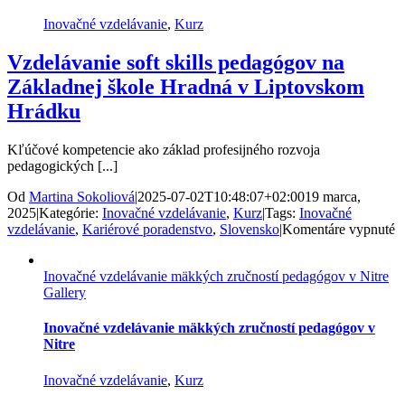
S
sk
Inovačné vzdelávanie
,
Kurz
Vzdelávanie soft skills pedagógov na
Základnej škole Hradná v Liptovskom
Hrádku
Kľúčové kompetencie ako základ profesijného rozvoja
pedagogických [...]
Od
Martina Sokoliová
|
2025-07-02T10:48:07+02:00
19 marca,
2025
|
Kategórie:
Inovačné vzdelávanie
,
Kurz
|
Tags:
Inovačné
n
vzdelávanie
,
Kariérové poradenstvo
,
Slovensko
|
Komentáre vypnuté
V
so
Inovačné vzdelávanie mäkkých zručností pedagógov v Nitre
sk
Gallery
p
n
Z
Inovačné vzdelávanie mäkkých zručností pedagógov v
š
Nitre
H
v
Inovačné vzdelávanie
,
Kurz
L