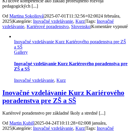
Kľúčové kompetencie ako základ profesijného rozvoja
pedagogických [...]
Od
Martina Sokoliová
|
2025-07-01T11:32:56+02:00
24 februára,
2025
|
Kategórie:
Inovačné vzdelávanie
,
Kurz
|
Tags:
Inovačné
n
vzdelávanie
,
Kariérové poradenstvo
,
Slovensko
|
Komentáre vypnuté
I
v
Inovačné vzdelávanie Kurz Kariérového poradenstva pre ZŠ
r
a SŠ
so
Gallery
sk
v
N
Inovačné vzdelávanie Kurz Kariérového poradenstva pre
Z
ZŠ a SŠ
Inovačné vzdelávanie
,
Kurz
Inovačné vzdelávanie Kurz Kariérového
poradenstva pre ZŠ a SŠ
Kariérové poradenstvo pre základné školy a stredné [...]
Od
Martin Kubiš
|
2025-04-24T10:11:28+02:00
8 januára,
2025
|
Kategórie:
Inovačné vzdelávanie
,
Kurz
|
Tags:
Inovačné