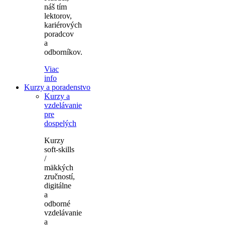
náš tím
lektorov,
kariérových
poradcov
a
odborníkov.
Viac
info
Kurzy a poradenstvo
Kurzy a
vzdelávanie
pre
dospelých
Kurzy
soft-skills
/
mäkkých
zručností,
digitálne
a
odborné
vzdelávanie
a