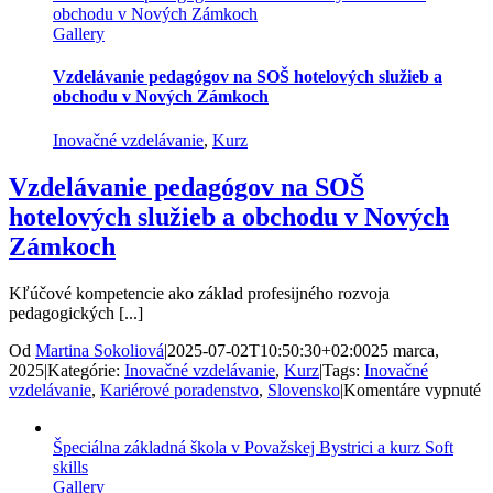
obchodu v Nových Zámkoch
p
Gallery
K
p
a
Vzdelávanie pedagógov na SOŠ hotelových služieb a
p
obchodu v Nových Zámkoch
o
Inovačné vzdelávanie
,
Kurz
Vzdelávanie pedagógov na SOŠ
hotelových služieb a obchodu v Nových
Zámkoch
Kľúčové kompetencie ako základ profesijného rozvoja
pedagogických [...]
Od
Martina Sokoliová
|
2025-07-02T10:50:30+02:00
25 marca,
2025
|
Kategórie:
Inovačné vzdelávanie
,
Kurz
|
Tags:
Inovačné
n
vzdelávanie
,
Kariérové poradenstvo
,
Slovensko
|
Komentáre vypnuté
V
p
Špeciálna základná škola v Považskej Bystrici a kurz Soft
n
skills
S
Gallery
h