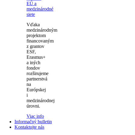
EÚ a
medzinárodné
siete
Vďaka
medzinárodným
projektom
financovaným
z grantov
ESF,
Erasmus+
a iných
fondov
rozširujeme
partnerstvá
na
Európskej
i
medzinárodnej
úrovni.
Viac info
Informačný bulletin
Kontaktujte nás