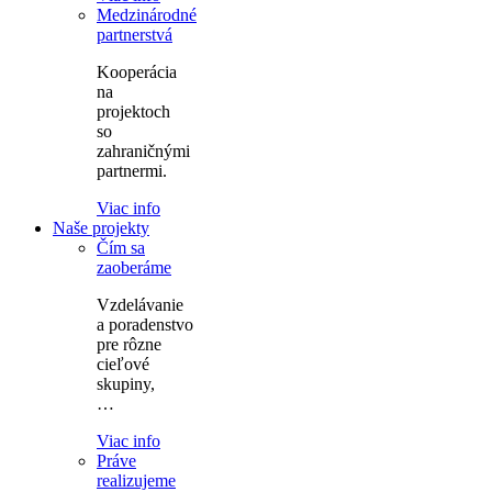
Medzinárodné
partnerstvá
Kooperácia
na
projektoch
so
zahraničnými
partnermi.
Viac info
Naše projekty
Čím sa
zaoberáme
Vzdelávanie
a poradenstvo
pre rôzne
cieľové
skupiny,
…
Viac info
Práve
realizujeme