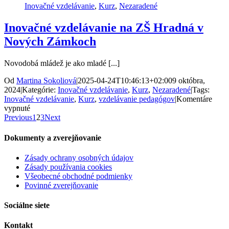
Nových
Inovačné vzdelávanie
,
Kurz
,
Nezaradené
Zámkoch
Inovačné vzdelávanie na ZŠ Hradná v
Nových Zámkoch
Novodobá mládež je ako mladé [...]
Od
Martina Sokoliová
|
2025-04-24T10:46:13+02:00
9 októbra,
2024
|
Kategórie:
Inovačné vzdelávanie
,
Kurz
,
Nezaradené
|
Tags:
Inovačné vzdelávanie
,
Kurz
,
vzdelávanie pedagógov
|
Komentáre
na
vypnuté
Inovačné
Previous
1
2
3
Next
vzdelávanie
na
Dokumenty a zverejňovanie
ZŠ
Hradná
Zásady ochrany osobných údajov
v
Zásady používania cookies
Nových
Všeobecné obchodné podmienky
Zámkoch
Povinné zverejňovanie
Sociálne siete
Kontakt