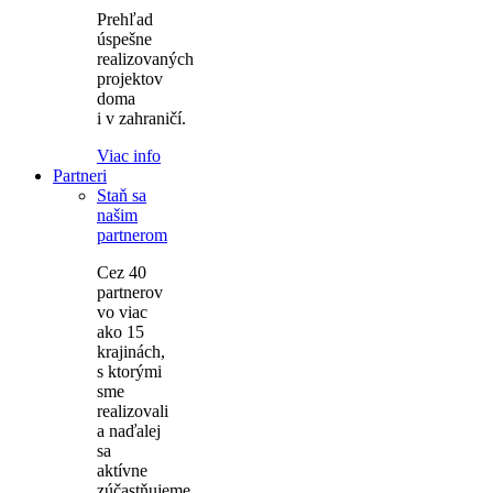
Prehľad
úspešne
realizovaných
projektov
doma
i v zahraničí.
Viac info
Partneri
Staň sa
našim
partnerom
Cez 40
partnerov
vo viac
ako 15
krajinách,
s ktorými
sme
realizovali
a naďalej
sa
aktívne
zúčastňujeme