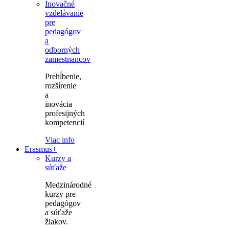
Inovačné
vzdelávanie
pre
pedagógov
a
odborných
zamestnancov
Prehĺbenie,
rozšírenie
a
inovácia
profesijných
kompetencií
Viac info
Erasmus+
Kurzy a
súťaže
Medzinárodné
kurzy pre
pedagógov
a súťaže
žiakov.