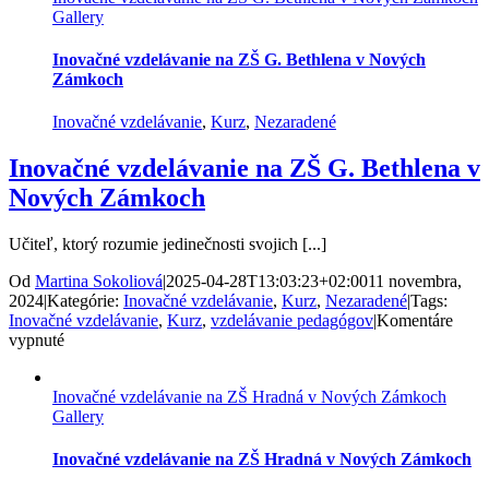
Gallery
v
Krpeľanoch
–
Inovačné vzdelávanie na ZŠ G. Bethlena v Nových
rozvoj
Zámkoch
Soft
Skills“
Inovačné vzdelávanie
,
Kurz
,
Nezaradené
Inovačné vzdelávanie na ZŠ G. Bethlena v
Nových Zámkoch
Učiteľ, ktorý rozumie jedinečnosti svojich [...]
Od
Martina Sokoliová
|
2025-04-28T13:03:23+02:00
11 novembra,
2024
|
Kategórie:
Inovačné vzdelávanie
,
Kurz
,
Nezaradené
|
Tags:
Inovačné vzdelávanie
,
Kurz
,
vzdelávanie pedagógov
|
Komentáre
na
vypnuté
Inovačné
vzdelávanie
Inovačné vzdelávanie na ZŠ Hradná v Nových Zámkoch
na
Gallery
ZŠ
G.
Bethlena
Inovačné vzdelávanie na ZŠ Hradná v Nových Zámkoch
v