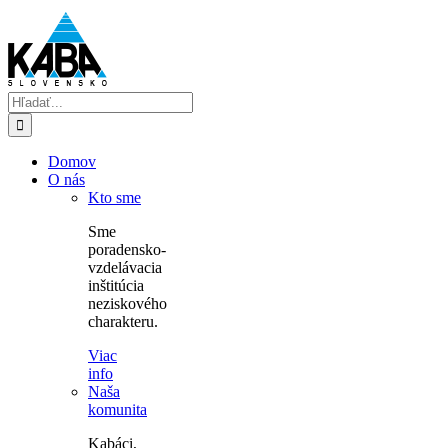
Skip
to
content
Hľadať:
Domov
O nás
Kto sme
Sme
poradensko-
vzdelávacia
inštitúcia
neziskového
charakteru.
Viac
info
Naša
komunita
Kabáci,