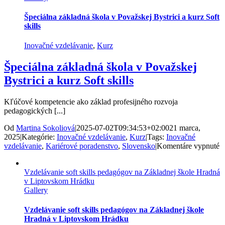
s
a
Špeciálna základná škola v Považskej Bystrici a kurz Soft
o
skills
v
N
Inovačné vzdelávanie
,
Kurz
Z
Špeciálna základná škola v Považskej
Bystrici a kurz Soft skills
Kľúčové kompetencie ako základ profesijného rozvoja
pedagogických [...]
Od
Martina Sokoliová
|
2025-07-02T09:34:53+02:00
21 marca,
2025
|
Kategórie:
Inovačné vzdelávanie
,
Kurz
|
Tags:
Inovačné
n
vzdelávanie
,
Kariérové poradenstvo
,
Slovensko
|
Komentáre vypnuté
Š
z
Vzdelávanie soft skills pedagógov na Základnej škole Hradná
š
v Liptovskom Hrádku
v
Gallery
P
B
a
Vzdelávanie soft skills pedagógov na Základnej škole
k
Hradná v Liptovskom Hrádku