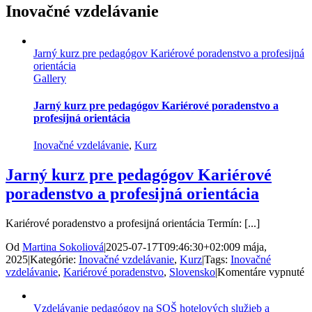
Inovačné vzdelávanie
Jarný kurz pre pedagógov Kariérové poradenstvo a profesijná
orientácia
Gallery
Jarný kurz pre pedagógov Kariérové poradenstvo a
profesijná orientácia
Inovačné vzdelávanie
,
Kurz
Jarný kurz pre pedagógov Kariérové
poradenstvo a profesijná orientácia
Kariérové poradenstvo a profesijná orientácia Termín: [...]
Od
Martina Sokoliová
|
2025-07-17T09:46:30+02:00
9 mája,
2025
|
Kategórie:
Inovačné vzdelávanie
,
Kurz
|
Tags:
Inovačné
n
vzdelávanie
,
Kariérové poradenstvo
,
Slovensko
|
Komentáre vypnuté
J
k
Vzdelávanie pedagógov na SOŠ hotelových služieb a
p