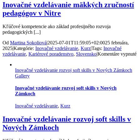
H
Inovačné vzdelávanie mäkkých zručností
pedagógov v Nitre
Kľúčové kompetencie ako základ profesijného rozvoja
pedagogických [...]
Od
Martina Sokoliová
|
2025-07-01T11:59:05+02:00
25 februára,
2025
|
Kategórie:
Inovačné vzdelávanie
,
Kurz
|
Tags:
Inovačné
n
vzdelávanie
,
Kariérové poradenstvo
,
Slovensko
|
Komentáre vypnuté
I
v
Inovačné vzdelávanie rozvoj soft skills v Nových Zámkoch
m
Gallery
z
p
v
Inovačné vzdelávanie rozvoj soft skills v Nových
N
Zámkoch
Inovačné vzdelávanie
,
Kurz
Inovačné vzdelávanie rozvoj soft skills v
Nových Zámkoch