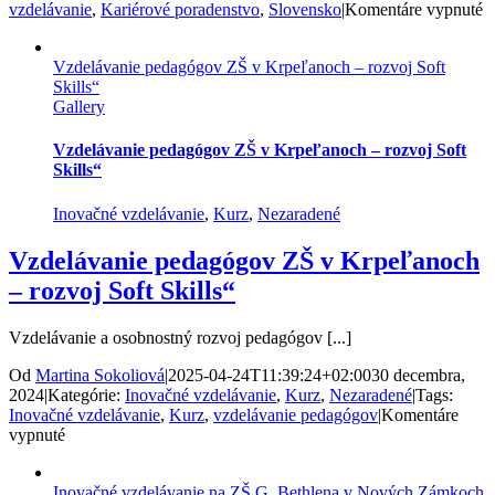
n
vzdelávanie
,
Kariérové poradenstvo
,
Slovensko
|
Komentáre vypnuté
I
v
Vzdelávanie pedagógov ZŠ v Krpeľanoch – rozvoj Soft
K
Skills“
K
Gallery
p
p
Z
Vzdelávanie pedagógov ZŠ v Krpeľanoch – rozvoj Soft
a
Skills“
S
Inovačné vzdelávanie
,
Kurz
,
Nezaradené
Vzdelávanie pedagógov ZŠ v Krpeľanoch
– rozvoj Soft Skills“
Vzdelávanie a osobnostný rozvoj pedagógov [...]
Od
Martina Sokoliová
|
2025-04-24T11:39:24+02:00
30 decembra,
2024
|
Kategórie:
Inovačné vzdelávanie
,
Kurz
,
Nezaradené
|
Tags:
Inovačné vzdelávanie
,
Kurz
,
vzdelávanie pedagógov
|
Komentáre
na
vypnuté
Vzdelávanie
pedagógov
Inovačné vzdelávanie na ZŠ G. Bethlena v Nových Zámkoch
ZŠ