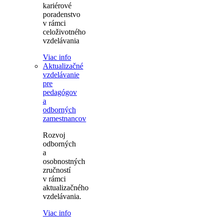
kariérové
poradenstvo
v rámci
celoživotného
vzdelávania
Viac info
Aktualizačné
vzdelávanie
pre
pedagógov
a
odborných
zamestnancov
Rozvoj
odborných
a
osobnostných
zručností
v rámci
aktualizačného
vzdelávania.
Viac info