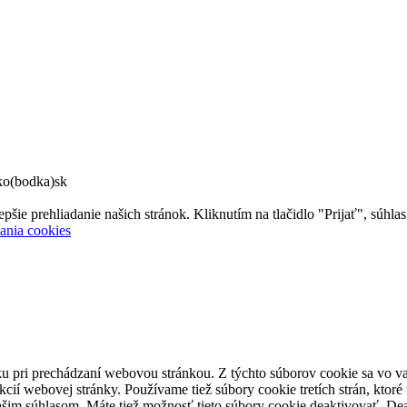
ko(bodka)sk
 prehliadanie našich stránok. Kliknutím na tlačidlo "Prijať", súhlas
ania cookies
u pri prechádzaní webovou stránkou. Z týchto súborov cookie sa vo va
cií webovej stránky. Používame tiež súbory cookie tretích strán, kto
vašim súhlasom. Máte tiež možnosť tieto súbory cookie deaktivovať. D