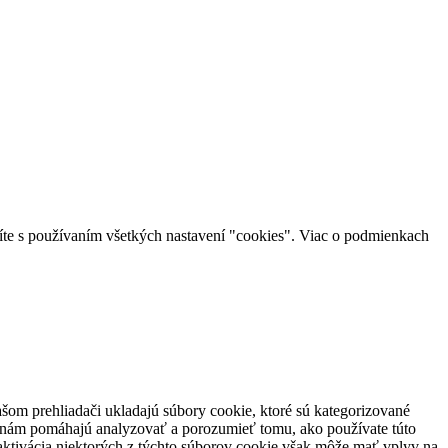
íte s používaním všetkých nastavení "cookies". Viac o podmienkach
šom prehliadači ukladajú súbory cookie, ktoré sú kategorizované
ré nám pomáhajú analyzovať a porozumieť tomu, ako používate túto
eaktivácia niektorých z týchto súborov cookie však môže mať vplyv na