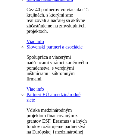
Cez 40 partnerov vo viac ako 15
krajinách, s ktorými sme
realizovali a naďalej sa aktívne
zúčastňujeme na zmysluplných
projektoch.
Viac info
Slovenskí partneri a asociácie
Spolupráca s viacerými
nadšencami v rámci kariérového
poradenstva, s verejnými
inštitúciami i súkromnými
firmami.
Viac info
Partneri EÚ a medzinárodné
siete
Vďaka medzinárodným
projektom financovaným z
grantov ESF, Erasmus+ a iných
fondov rozširujeme partnerstvá
na Európskej i medzinárodnej