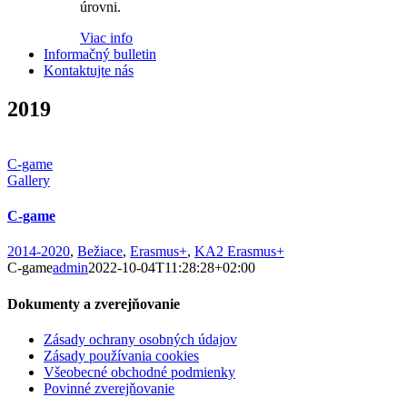
úrovni.
Viac info
Informačný bulletin
Kontaktujte nás
2019
C-game
Gallery
C-game
2014-2020
,
Bežiace
,
Erasmus+
,
KA2 Erasmus+
C-game
admin
2022-10-04T11:28:28+02:00
Dokumenty a zverejňovanie
Zásady ochrany osobných údajov
Zásady používania cookies
Všeobecné obchodné podmienky
Povinné zverejňovanie