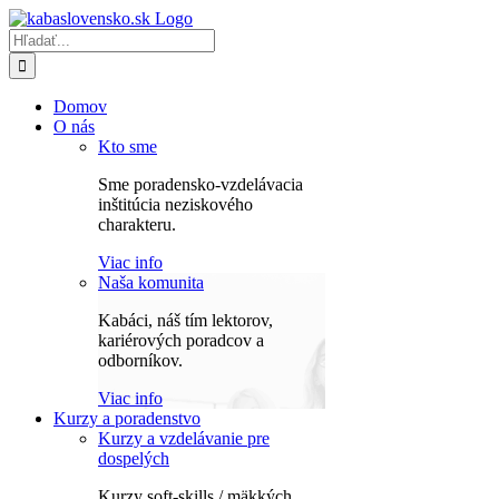
Skip
to
Hľadať:
content
Domov
O nás
Kto sme
Sme poradensko-vzdelávacia
inštitúcia neziskového
charakteru.
Viac info
Naša komunita
Kabáci, náš tím lektorov,
kariérových poradcov a
odborníkov.
Viac info
Kurzy a poradenstvo
Kurzy a vzdelávanie pre
dospelých
Kurzy soft-skills / mäkkých