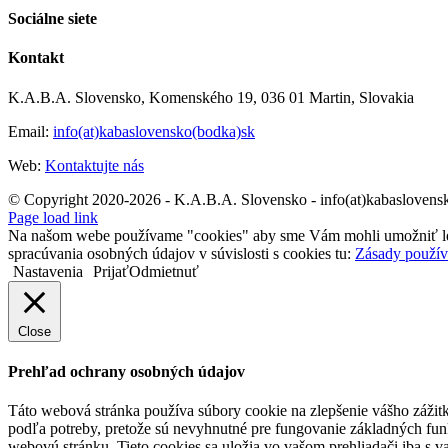
Sociálne siete
Kontakt
K.A.B.A. Slovensko, Komenského 19, 036 01 Martin, Slovakia
Email:
info(at)kabaslovensko(bodka)sk
Web:
Kontaktujte nás
© Copyright 2020-2026 - K.A.B.A. Slovensko - info(at)kabaslovens
Page load link
Na našom webe používame "cookies" aby sme Vám mohli umožniť lepšie
spracúvania osobných údajov v súvislosti s cookies tu:
Zásady použív
Nastavenia
Prijať
Odmietnuť
Close
Prehľad ochrany osobných údajov
Táto webová stránka používa súbory cookie na zlepšenie vášho zážitk
podľa potreby, pretože sú nevyhnutné pre fungovanie základných funk
webovú stránku. Tieto cookies sa uložia vo vašom prehliadači iba s 