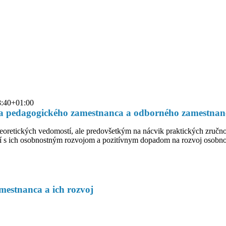
8:40+01:00
ja pedagogického zamestnanca a odborného zamestnan
eoretických vedomostí, ale predovšetkým na nácvik praktických zručn
s ich osobnostným rozvojom a pozitívnym dopadom na rozvoj osobnosti
estnanca a ich rozvoj