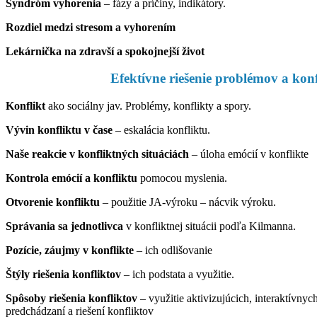
Syndróm vyhorenia
– fázy a príčiny, indikátory.
Rozdiel medzi stresom a vyhorením
Lekárnička na zdravší a spokojnejší život
Efektívne riešenie problémov a konf
Konflikt
ako sociálny jav. Problémy, konflikty a spory.
Vývin konfliktu v čase
– eskalácia konfliktu.
Naše reakcie v konfliktných situáciách
– úloha emócií v konflikte
Kontrola emócií a konfliktu
pomocou myslenia.
Otvorenie konfliktu
– použitie JA-výroku – nácvik výroku.
Správania sa jednotlivca
v konfliktnej situácii podľa Kilmanna.
Pozície, záujmy v konflikte
– ich odlišovanie
Štýly riešenia konfliktov
– ich podstata a využitie.
Spôsoby riešenia konfliktov
– využitie aktivizujúcich, interaktívnyc
predchádzaní a riešení konfliktov