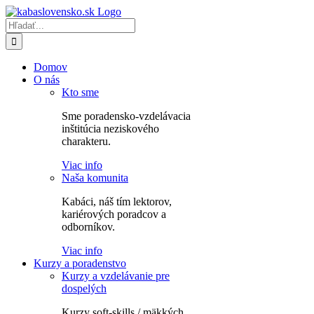
Skip
to
Hľadať:
content
Domov
O nás
Kto sme
Sme poradensko-vzdelávacia
inštitúcia neziskového
charakteru.
Viac info
Naša komunita
Kabáci, náš tím lektorov,
kariérových poradcov a
odborníkov.
Viac info
Kurzy a poradenstvo
Kurzy a vzdelávanie pre
dospelých
Kurzy soft-skills / mäkkých