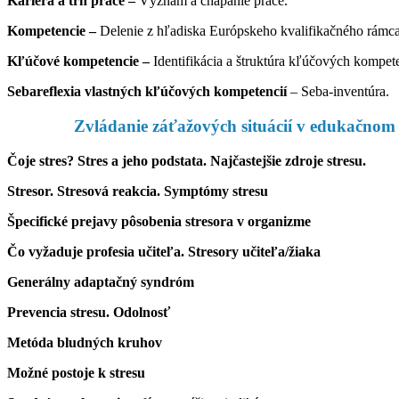
Kariéra a trh práce –
Význam a chápanie práce.
Kompetencie –
Delenie z hľadiska Európskeho kvalifikačného rám
Kľúčové kompetencie –
Identifikácia a štruktúra kľúčových kompete
Sebareflexia vlastných kľúčových kompetencií
– Seba-inventúra.
Zvládanie záťažových situácií v edukačnom 
Čoje stres? Stres a jeho podstata. Najčastejšie zdroje stresu.
Stresor. Stresová reakcia. Symptómy stresu
Špecifické prejavy pôsobenia stresora v organizme
Čo vyžaduje profesia učiteľa. Stresory učiteľa/žiaka
Generálny adaptačný syndróm
Prevencia stresu. Odolnosť
Metóda bludných kruhov
Možné postoje k stresu