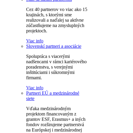
Cez 40 partnerov vo viac ako 15
krajinách, s ktorými sme
realizovali a naďalej sa aktívne
zúčastňujeme na zmysluplných
projektoch.
Viac info
Slovenskí partneri a asociácie
Spolupráca s viacerými
nadšencami v rámci kariérového
poradenstva, s verejnými
inštitúciami i súkromnými
firmami.
Viac info
Partneri EÚ a medzinárodné
siete
Vďaka medzinárodným
projektom financovaným z
grantov ESF, Erasmus+ a iných
fondov rozširujeme partnerstvá
na Európskej i medzinárodnej