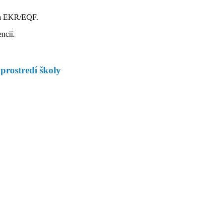
ca EKR/EQF.
ncií.
prostredí školy