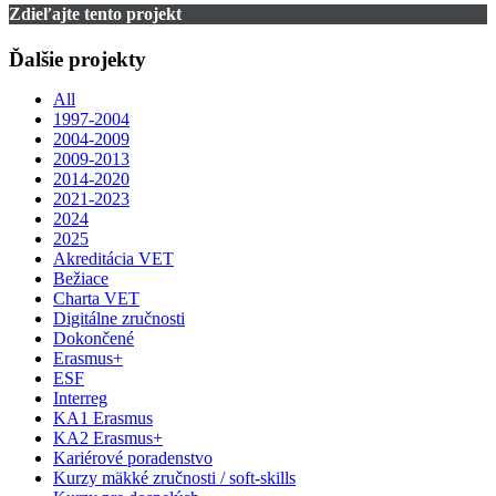
Zdieľajte tento projekt
Ďalšie projekty
All
1997-2004
2004-2009
2009-2013
2014-2020
2021-2023
2024
2025
Akreditácia VET
Bežiace
Charta VET
Digitálne zručnosti
Dokončené
Erasmus+
ESF
Interreg
KA1 Erasmus
KA2 Erasmus+
Kariérové poradenstvo
Kurzy mäkké zručnosti / soft-skills