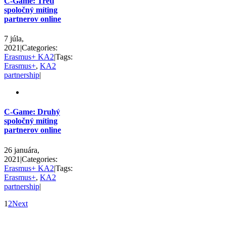
C-Game: Tretí
spoločný míting
partnerov online
7 júla,
2021
|
Categories:
Erasmus+ KA2
|
Tags:
Erasmus+
,
KA2
partnership
|
C-Game: Druhý
spoločný míting
partnerov online
26 januára,
2021
|
Categories:
Erasmus+ KA2
|
Tags:
Erasmus+
,
KA2
partnership
|
1
2
Next