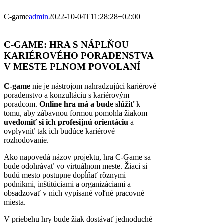
C-game
admin
2022-10-04T11:28:28+02:00
C-GAME: HRA S NÁPLŇOU
KARIÉROVÉHO PORADENSTVA
V MESTE PLNOM POVOLANÍ
C-game
nie je nástrojom nahradzujúci kariérové
poradenstvo a konzultáciu s kariérovým
poradcom.
Online hra má a bude slúžiť
k
tomu, aby zábavnou formou pomohla žiakom
uvedomiť si ich profesijnú orientáciu
a
ovplyvniť tak ich budúce kariérové
rozhodovanie.
Ako napovedá názov projektu, hra C-Game sa
bude odohrávať vo virtuálnom meste. Žiaci si
budú mesto postupne dopĺňať rôznymi
podnikmi, inštitúciami a organizáciami a
obsadzovať v nich vypísané voľné pracovné
miesta.
V priebehu hry bude žiak dostávať jednoduché