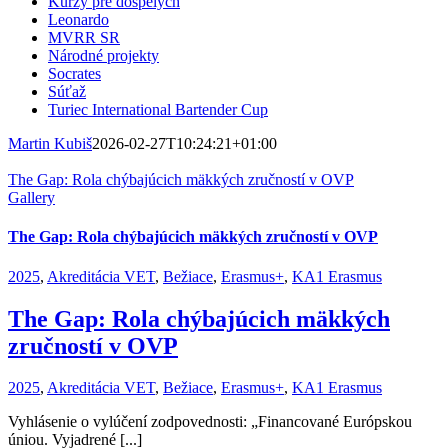
Kurzy pre dospelých
Leonardo
MVRR SR
Národné projekty
Socrates
Súťaž
Turiec International Bartender Cup
Martin Kubiš
2026-02-27T10:24:21+01:00
The Gap: Rola chýbajúcich mäkkých zručností v OVP
Gallery
The Gap: Rola chýbajúcich mäkkých zručností v OVP
2025
,
Akreditácia VET
,
Bežiace
,
Erasmus+
,
KA1 Erasmus
The Gap: Rola chýbajúcich mäkkých
zručností v OVP
2025
,
Akreditácia VET
,
Bežiace
,
Erasmus+
,
KA1 Erasmus
Vyhlásenie o vylúčení zodpovednosti: „Financované Európskou
úniou. Vyjadrené [...]