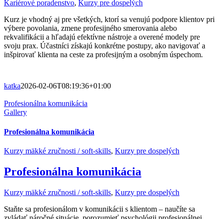
Kariérové poradenstvo
,
Kurzy pre dospelých
Kurz je vhodný aj pre všetkých, ktorí sa venujú podpore klientov pri
výbere povolania, zmene profesijného smerovania alebo
rekvalifikácii a hľadajú efektívne nástroje a overené modely pre
svoju prax. Účastníci získajú konkrétne postupy, ako navigovať a
inšpirovať klienta na ceste za profesijným a osobným úspechom.
katka
2026-02-06T08:19:36+01:00
Profesionálna komunikácia
Gallery
Profesionálna komunikácia
Kurzy mäkké zručnosti / soft-skills
,
Kurzy pre dospelých
Profesionálna komunikácia
Kurzy mäkké zručnosti / soft-skills
,
Kurzy pre dospelých
Staňte sa profesionálom v komunikácii s klientom – naučíte sa
zvládať náročné situácie, porozumieť psychológii profesionálnej