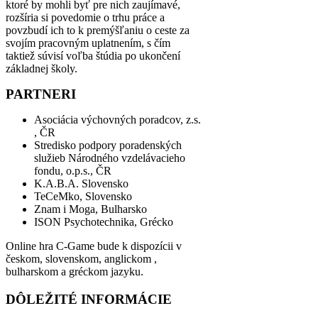
ktoré by mohli byť pre nich zaujímavé,
rozšíria si povedomie o trhu práce a
povzbudí ich to k premýšľaniu o ceste za
svojím pracovným uplatnením, s čím
taktiež súvisí voľba štúdia po ukončení
základnej školy.
PARTNERI
Asociácia výchovných poradcov, z.s.
, ČR
Stredisko podpory poradenských
služieb Národného vzdelávacieho
fondu, o.p.s., ČR
K.A.B.A. Slovensko
TeCeMko, Slovensko
Znam i Moga, Bulharsko
ISON Psychotechnika, Grécko
Online hra C-Game bude k dispozícii v
českom, slovenskom, anglickom ,
bulharskom a gréckom jazyku.
DÔLEŽITÉ INFORMÁCIE