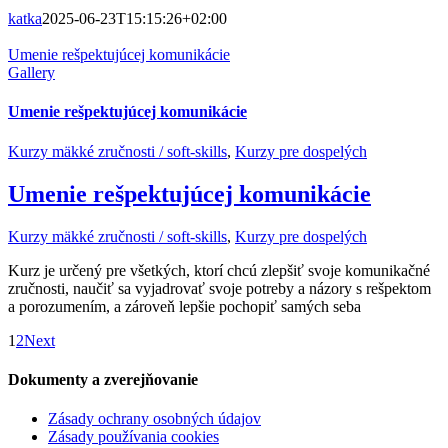
katka
2025-06-23T15:15:26+02:00
Umenie rešpektujúcej komunikácie
Gallery
Umenie rešpektujúcej komunikácie
Kurzy mäkké zručnosti / soft-skills
,
Kurzy pre dospelých
Umenie rešpektujúcej komunikácie
Kurzy mäkké zručnosti / soft-skills
,
Kurzy pre dospelých
Kurz je určený pre všetkých, ktorí chcú zlepšiť svoje komunikačné
zručnosti, naučiť sa vyjadrovať svoje potreby a názory s rešpektom
a porozumením, a zároveň lepšie pochopiť samých seba
1
2
Next
Dokumenty a zverejňovanie
Zásady ochrany osobných údajov
Zásady používania cookies