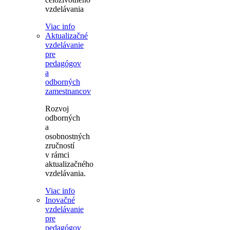
vzdelávania
Viac info
Aktualizačné
vzdelávanie
pre
pedagógov
a
odborných
zamestnancov
Rozvoj
odborných
a
osobnostných
zručností
v rámci
aktualizačného
vzdelávania.
Viac info
Inovačné
vzdelávanie
pre
pedagógov