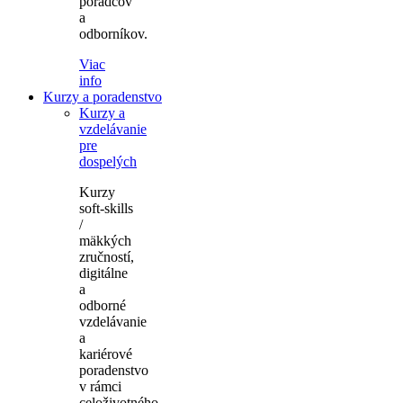
poradcov
a
odborníkov.
Viac
info
Kurzy a poradenstvo
Kurzy a
vzdelávanie
pre
dospelých
Kurzy
soft-skills
/
mäkkých
zručností,
digitálne
a
odborné
vzdelávanie
a
kariérové
poradenstvo
v rámci
celoživotného