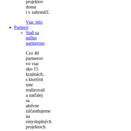
projektov
doma
i v zahraničí.
Viac info
Partneri
Staň sa
našim
partnerom
Cez 40
partnerov
vo viac
ako 15
krajinách,
s ktorými
sme
realizovali
a naďalej
sa
aktívne
zúčastňujeme
na
zmysluplných
projektoch.