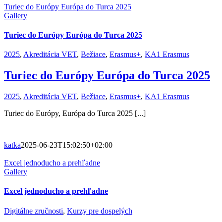
Turiec do Európy Európa do Turca 2025
Gallery
Turiec do Európy Európa do Turca 2025
2025
,
Akreditácia VET
,
Bežiace
,
Erasmus+
,
KA1 Erasmus
Turiec do Európy Európa do Turca 2025
2025
,
Akreditácia VET
,
Bežiace
,
Erasmus+
,
KA1 Erasmus
Turiec do Európy, Európa do Turca 2025 [...]
katka
2025-06-23T15:02:50+02:00
Excel jednoducho a prehľadne
Gallery
Excel jednoducho a prehľadne
Digitálne zručnosti
,
Kurzy pre dospelých