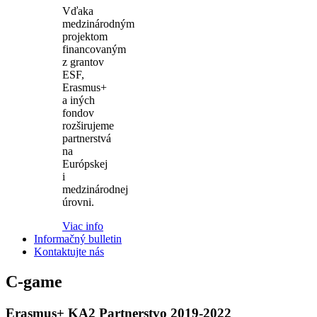
Vďaka
medzinárodným
projektom
financovaným
z grantov
ESF,
Erasmus+
a iných
fondov
rozširujeme
partnerstvá
na
Európskej
i
medzinárodnej
úrovni.
Viac info
Informačný bulletin
Kontaktujte nás
C-game
Erasmus+ KA2 Partnerstvo 2019-2022