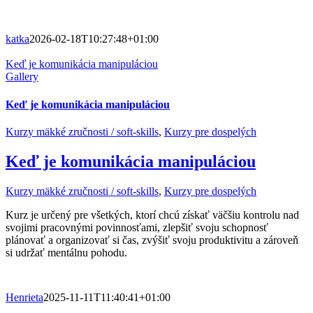
katka
2026-02-18T10:27:48+01:00
Keď je komunikácia manipuláciou
Gallery
Keď je komunikácia manipuláciou
Kurzy mäkké zručnosti / soft-skills
,
Kurzy pre dospelých
Keď je komunikácia manipuláciou
Kurzy mäkké zručnosti / soft-skills
,
Kurzy pre dospelých
Kurz je určený pre všetkých, ktorí chcú získať väčšiu kontrolu nad
svojimi pracovnými povinnosťami, zlepšiť svoju schopnosť
plánovať a organizovať si čas, zvýšiť svoju produktivitu a zároveň
si udržať mentálnu pohodu.
Henrieta
2025-11-11T11:40:41+01:00