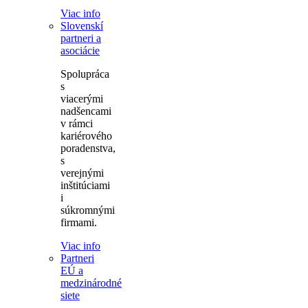
Viac info
Slovenskí
partneri a
asociácie
Spolupráca
s
viacerými
nadšencami
v rámci
kariérového
poradenstva,
s
verejnými
inštitúciami
i
súkromnými
firmami.
Viac info
Partneri
EÚ a
medzinárodné
siete