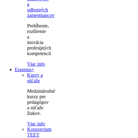
a
odborných
zamestnancov
Prehĺbenie,
rozšírenie
a
inovácia
profesijných
kompetencií
Viac info
Erasmus+
Kurzy a
súťaže
Medzinárodné
kurzy pre
pedagógov
a súťaže
žiakov.
Viac info
Konzorcium
TEET