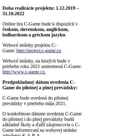
Doba realizácie projektu: 1.12.2019 –
31.10.2022
Online hra C-Game bude k dispozícii v
českom, slovenskom, anglickom,
bulharskom a gréckom jazyku
.
Webové stránky projektu C-
Game:
http://project.c-game.cz
Webové stránky, na ktorých bude v
priebehu roku 2021 umiestnená C-Game:
http://www.c-game.cz.
Predpokladaný dátum uvedenia C-
Game do pilotnej a plnej prevádzky:
C-Game bude uvedená do pilotnej
prevádzky v priebehu mája 2021.
O konkrétnom dátume uvedenia C-Game
do pilotnej i do plnej prevádzky budú
základné školy a ďalší záujemcovia o C-
Game informovaní na webovej stránke
združenia K.A.B.A.