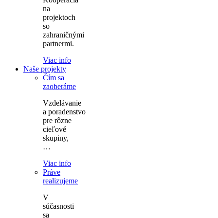
na
projektoch
so
zahraničnými
partnermi.
Viac info
Naše projekty
Čím sa
zaoberáme
Vzdelávanie
a poradenstvo
pre rôzne
cieľové
skupiny,
…
Viac info
Práve
realizujeme
V
súčasnosti
sa