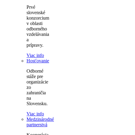
Prvé
slovenské
konzorcium
v oblasti
odborného
vzdelávania
a
prípravy.
Viac info
Hosťovanie
Odborné
stáže pre
organizácie
zo
zahraničia
na
Slovensku.
Viac info
Medzinárodné
partnerstvá
Kooperácia