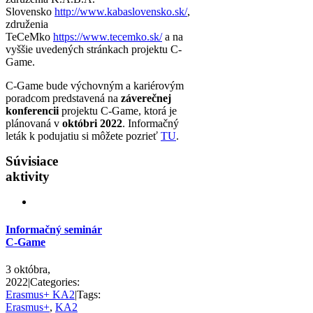
Slovensko
http://www.kabaslovensko.sk/
,
združenia
TeCeMko
https://www.tecemko.sk/
a na
vyššie uvedených stránkach projektu C-
Game.
C-Game bude výchovným a kariérovým
poradcom predstavená na
záverečnej
konferencii
projektu C-Game, ktorá je
plánovaná v
októbri 2022
. Informačný
leták k podujatiu si môžete pozrieť
TU
.
Súvisiace
aktivity
Informačný seminár
C-Game
3 októbra,
2022
|
Categories:
Erasmus+ KA2
|
Tags:
Erasmus+
,
KA2