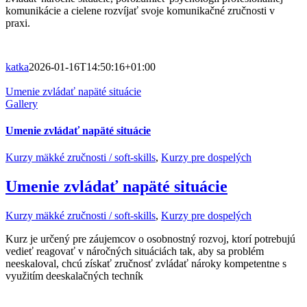
komunikácie a cielene rozvíjať svoje komunikačné zručnosti v
praxi.
katka
2026-01-16T14:50:16+01:00
Umenie zvládať napäté situácie
Gallery
Umenie zvládať napäté situácie
Kurzy mäkké zručnosti / soft-skills
,
Kurzy pre dospelých
Umenie zvládať napäté situácie
Kurzy mäkké zručnosti / soft-skills
,
Kurzy pre dospelých
Kurz je určený pre záujemcov o osobnostný rozvoj, ktorí potrebujú
vedieť reagovať v náročných situáciách tak, aby sa problém
neeskaloval, chcú získať zručnosť zvládať nároky kompetentne s
využitím deeskalačných techník