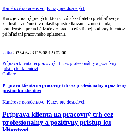
Kariérové poradenstvo
,
Kurzy pre dospelých
Kurz je vhodný pre tých, ktorí chcú získať alebo prehĺbiť svoje
znalosti a zručnosti v oblasti sprostredkovania zamestnania,
poradenstva pre uchádzačov o prácu a efektívnej podpory klientov
pri hľadaní pracovného uplatnenia
katka
2025-06-23T15:08:12+02:00
Príprava klienta na pracovný trh cez profesionálny a pozitívny
prístup ku klientovi
Gallery
Príprava klienta na pracovný trh cez profesionálny a pozitívny
prístup ku klientovi
Kariérové poradenstvo
,
Kurzy pre dospelých
Príprava klienta na pracovný trh cez
profesionálny a pozitívny prístup ku
klientovi