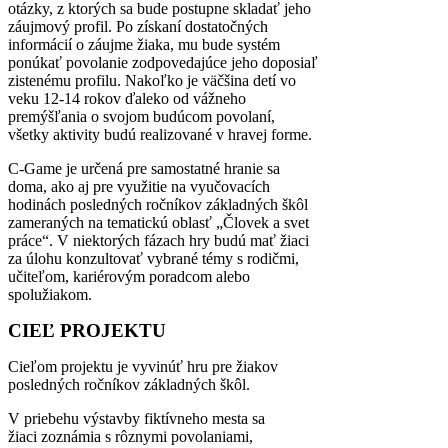
otázky, z ktorých sa bude postupne skladať jeho
záujmový profil. Po získaní dostatočných
informácií o záujme žiaka, mu bude systém
ponúkať povolanie zodpovedajúce jeho doposiaľ
zistenému profilu. Nakoľko je väčšina detí vo
veku 12-14 rokov ďaleko od vážneho
premýšľania o svojom budúcom povolaní,
všetky aktivity budú realizované v hravej forme.
C-Game je určená pre samostatné hranie sa
doma, ako aj pre využitie na vyučovacích
hodinách posledných ročníkov základných škôl
zameraných na tematickú oblasť „Človek a svet
práce“. V niektorých fázach hry budú mať žiaci
za úlohu konzultovať vybrané témy s rodičmi,
učiteľom, kariérovým poradcom alebo
spolužiakom.
CIEĽ PROJEKTU
Cieľom projektu je vyvinúť hru pre žiakov
posledných ročníkov základných škôl.
V priebehu výstavby fiktívneho mesta sa
žiaci zoznámia s rôznymi povolaniami,