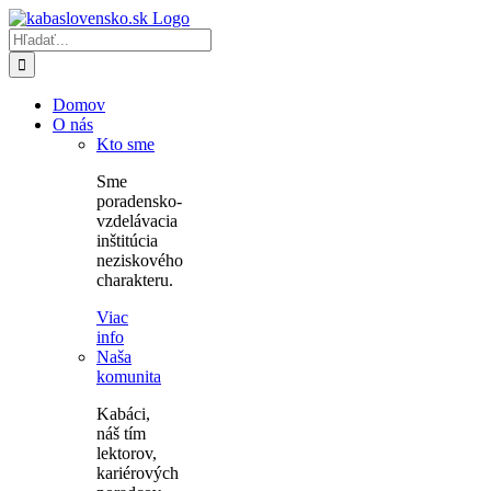
Skip
to
Hľadať:
content
Domov
O nás
Kto sme
Sme
poradensko-
vzdelávacia
inštitúcia
neziskového
charakteru.
Viac
info
Naša
komunita
Kabáci,
náš tím
lektorov,
kariérových